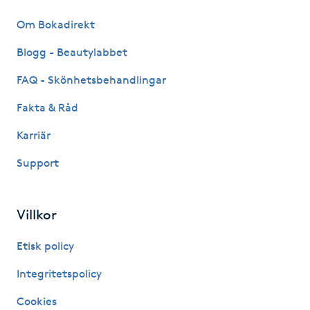
Kosmetisk tatuering
Om Bokadirekt
Blogg - Beautylabbet
Kostrådgivning
FAQ - Skönhetsbehandlingar
Kroppsinpackning
Fakta & Råd
Karriär
Kroppspeeling
Support
Käkledsbehandling
Villkor
Kärlbehandling
L
Etisk policy
Laserbehandling
Integritetspolicy
Cookies
Lashlift Keratin