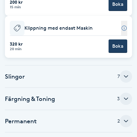
200 kr
Boka
15 min
Brynformning
Klippning med endast Maskin
Brynfärgning
320 kr
Brynplockning
Boka
20 min
Bröllopsuppsättning
C
Slingor
7
Celluliter
Färgning & Toning
3
Coachning
Permanent
2
Color correction