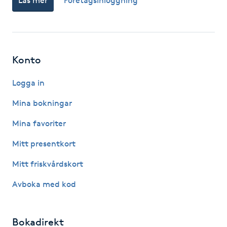
Läs mer
Företagsinloggning
Kinesiologi
Kinesisk medicin
Konto
Kiropraktik
Logga in
Klangmassage
Mina bokningar
Mina favoriter
Klippning
Mitt presentkort
Klippning & Slingor
Mitt friskvårdskort
Avboka med kod
Klippning ungdom
Koppningsmassage
Bokadirekt