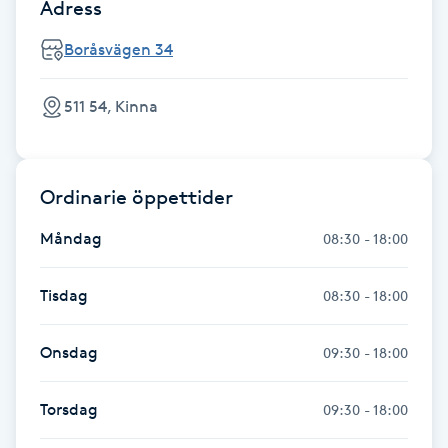
Adress
Gua Sha-massage
Boråsvägen 34
H
511 54, Kinna
Hatha Yoga
Headspa
Ordinarie öppettider
Healing
Måndag
08:30 - 18:00
Herrklippning
Tisdag
08:30 - 18:00
HIFU
Onsdag
09:30 - 18:00
Hollywood Peel
Torsdag
09:30 - 18:00