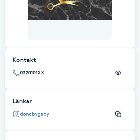
Föning
G
Gel naglar
Gelenaglar
Kontakt
Gellack
0320101XX
Gellack med förstärkning
Länkar
Gravidmassage
donebygaby
Gravidyoga
Gruppträning