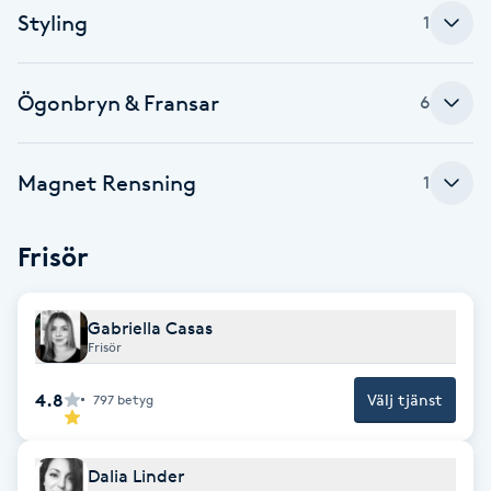
Cryoterapi
Styling
1
D
Damklippning
Ögonbryn & Fransar
6
Dermapen
Magnet Rensning
1
Diamantslipning
E
Frisör
Enzympeeling
Gabriella Casas
Frisör
Extensions
4.8
Välj tjänst
797
betyg
Extensions borttagning
Dalia Linder
Eyeliner-tatuering