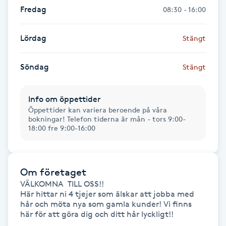
Hot Stone Massage
Fredag
08:30 - 16:00
Hot yoga
Lördag
Stängt
Hudföryngring
Söndag
Stängt
Huduppstramning
Info om öppettider
Öppettider kan variera beroende på våra
Hudvård
bokningar! Telefon tiderna är mån - tors 9:00-
18:00 fre 9:00-16:00
Hyaluronsyra
Om företaget
Hyperhidros
VÄLKOMNA  TILL OSS!! 

Här hittar ni 4 tjejer som älskar att jobba med 
Hypnos
hår och möta nya som gamla kunder! Vi finns 
här för att göra dig och ditt hår lyckligt!!
