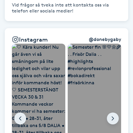
Hårborttagning
Vid frågor så tveka inte att kontakta oss via 
telefon eller sociala medier!
Hårbottenbehandling
Hårförlängning
Instagram
@
donebygaby
Hårvård
Hälsa
Hälsprickor
I
Idrottsmassage
IPL