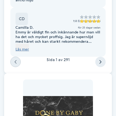
Fransk manikyr
CD
Fransrengöring
till
Emmy Ivanovski
Camilla D.
för 25 dagar sedan
Emmy är väldigt fin och inkännande hur man vill
Frekvensterapi
ha det och mycket proffsig. Jag är supernöjd
med håret och kan starkt rekommendera
henne.
Friskvård
Läs mer
Sida
1
av
291
Friskvårdsmassage
Frisör
Funktionsanalys
Färgning