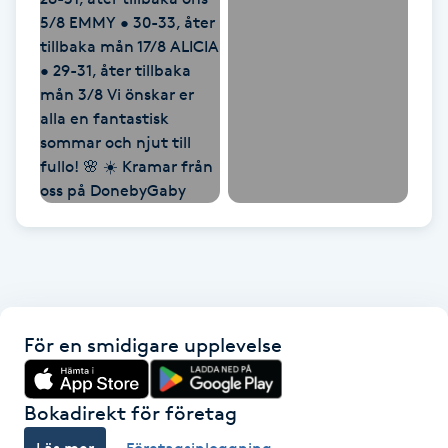
IPL hårborttagning
IR-massage
J
Japansk massage
K
K18
Katun fransar
För en smidigare upplevelse
Kemisk peeling
Bokadirekt för företag
Keratinbehandling