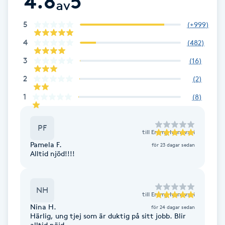
4.8
5
av
Fotsvamp
5
(
+999
)
Fotvård
4
(
482
)
3
(
16
)
Fransar
2
(
2
)
Fransborttagning
1
(
8
)
Fransfärgning
PF
till
Emmy Ivanovski
Pamela F.
för 23 dagar sedan
Fransförlängning
Alltid njöd!!!!
Fransförlängning Megavolym
NH
till
Emmy Ivanovski
Fransförlängning Volym
Nina H.
för 24 dagar sedan
Härlig, ung tjej som är duktig på sitt jobb. Blir
alltid nöjd