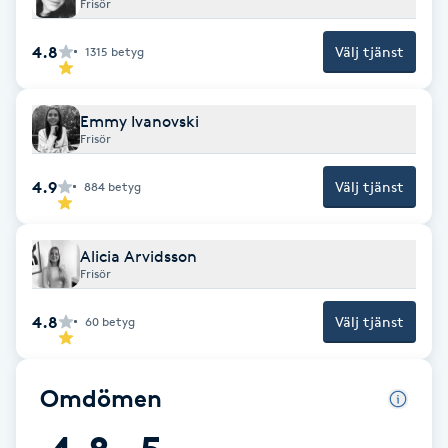
Frisör
F
4.8
Välj tjänst
1315
betyg
Face framing
Emmy Ivanovski
Faceliftmassage
Frisör
4.9
Välj tjänst
Fet hårbotten
884
betyg
Fettreducering
Alicia Arvidsson
Frisör
Fibromassage
4.8
Välj tjänst
60
betyg
Fillers
Omdömen
Fotmassage