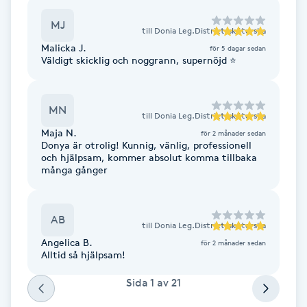
Fransk manikyr
MJ
till
Donia Leg.Distriktssköterska
Malicka J.
för 5 dagar sedan
Fransrengöring
Väldigt skicklig och noggrann, supernöjd ⭐️
Frekvensterapi
MN
till
Donia Leg.Distriktssköterska
Friskvård
Maja N.
för 2 månader sedan
Donya är otrolig! Kunnig, vänlig, professionell
och hjälpsam, kommer absolut komma tillbaka
Friskvårdsmassage
många gånger
Frisör
AB
till
Donia Leg.Distriktssköterska
Angelica B.
Funktionsanalys
för 2 månader sedan
Alltid så hjälpsam!
Färgning
Sida
1
av
21