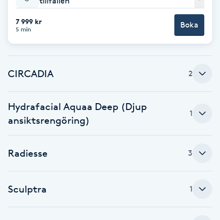
tillfällen
Babylights
7 999 kr
Boka
5 min
Balayage
CIRCADIA
Bambumassage
2
Barber
Hydrafacial Aquaa Deep (Djup
1
ansiktsrengöring)
Barnklippning
Radiesse
3
BIAB
Blowout
Sculptra
1
Bottenfärg