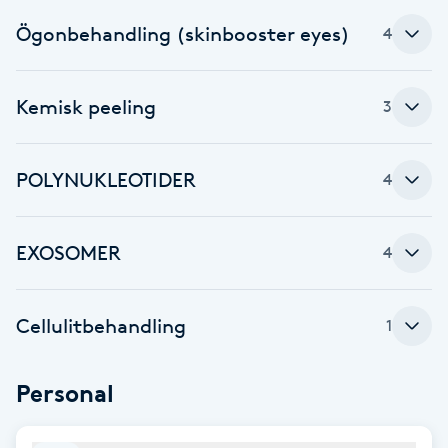
F
Ögonbehandling (skinbooster eyes)
4
Face framing
Kemisk peeling
3
Faceliftmassage
POLYNUKLEOTIDER
4
Fet hårbotten
Fettreducering
EXOSOMER
4
Fibromassage
Cellulitbehandling
1
Fillers
Personal
Fotmassage