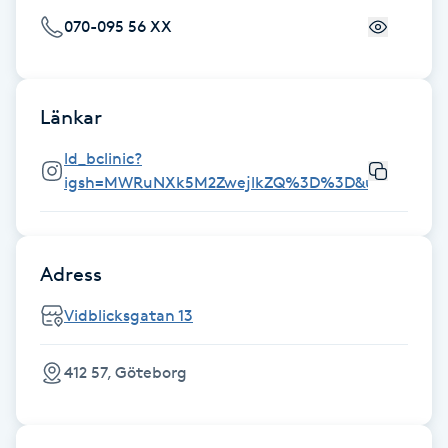
070-095 56 XX
Gua Sha-massage
H
Länkar
Hatha Yoga
ld_bclinic?
Headspa
igsh=MWRuNXk5M2ZwejlkZQ%3D%3D&utm_sourc
Healing
Adress
Herrklippning
Vidblicksgatan 13
HIFU
412 57, Göteborg
Hollywood Peel