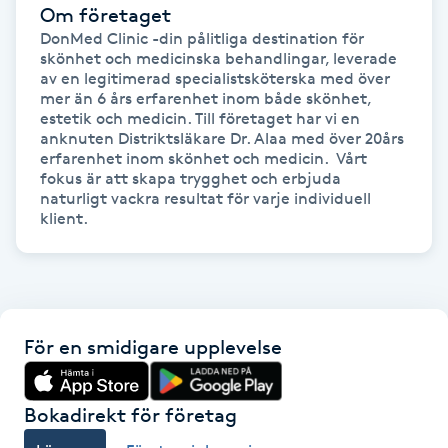
Hot Stone Massage
Om företaget
DonMed Clinic -din pålitliga destination för 
skönhet och medicinska behandlingar, leverade 
Hot yoga
av en legitimerad specialistsköterska med över 
mer än 6 års erfarenhet inom både skönhet, 
estetik och medicin. Till företaget har vi en 
Hudföryngring
anknuten Distriktsläkare Dr. Alaa med över 20års 
erfarenhet inom skönhet och medicin.  Vårt 
fokus är att skapa trygghet och erbjuda 
Huduppstramning
naturligt vackra resultat för varje individuell 
klient.
Hudvård
Hyaluronsyra
För en smidigare upplevelse
Hyperhidros
Hypnos
Bokadirekt för företag