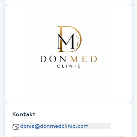
Föning
G
Gel naglar
Gelenaglar
Gellack
Gellack med förstärkning
Gravidmassage
Kontakt
Gravidyoga
Gruppträning