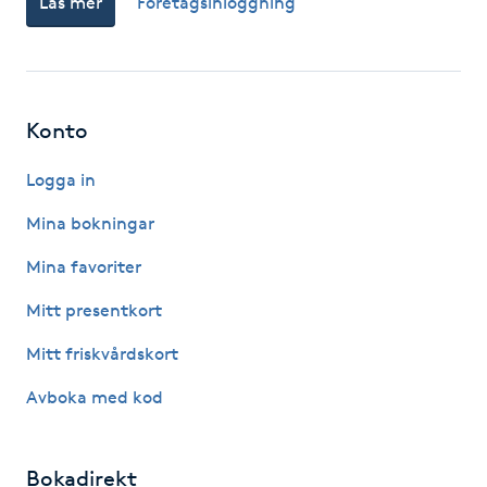
Läs mer
Företagsinloggning
Hårborttagning
Hårbottenbehandling
Konto
Hårförlängning
Logga in
Hårvård
Mina bokningar
Hälsa
Mina favoriter
Mitt presentkort
Hälsprickor
I
Mitt friskvårdskort
Avboka med kod
Idrottsmassage
IPL
Bokadirekt