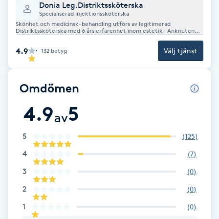
Donia Leg.Distriktssköterska
Fotsvamp
Specialiserad injektionssköterska
Skönhet och medicinsk-behandling utförs av legitimerad
Distriktssköterska med 6 års erfarenhet inom estetik- Anknuten
Fotvård
Distriktsläkare
4.9
Välj tjänst
132
betyg
Fransar
Omdömen
Fransborttagning
4.9
5
av
Fransfärgning
5
(
125
)
Fransförlängning
4
(
7
)
3
(
0
)
Fransförlängning Megavolym
2
(
0
)
Fransförlängning Volym
1
(
0
)