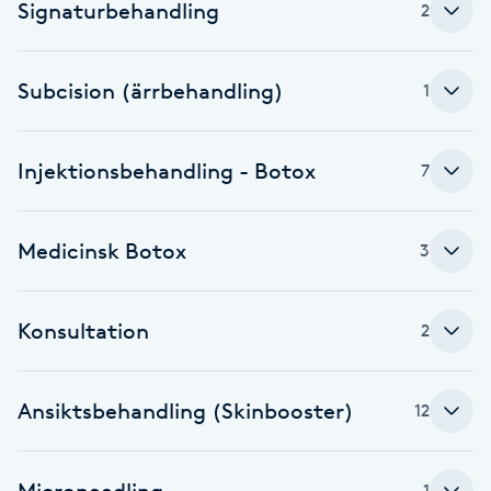
Signaturbehandling
2
Brynformning
Subcision (ärrbehandling)
1
Brynfärgning
Brynplockning
Injektionsbehandling - Botox
7
Bröllopsuppsättning
Medicinsk Botox
3
C
Celluliter
Konsultation
2
Coachning
Ansiktsbehandling (Skinbooster)
12
Color correction
Microneedling
1