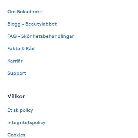
IPL hårborttagning
Om Bokadirekt
Blogg - Beautylabbet
IR-massage
FAQ - Skönhetsbehandlingar
J
Fakta & Råd
Japansk massage
Karriär
K
Support
K18
Katun fransar
Villkor
Etisk policy
Kemisk peeling
Integritetspolicy
Keratinbehandling
Cookies