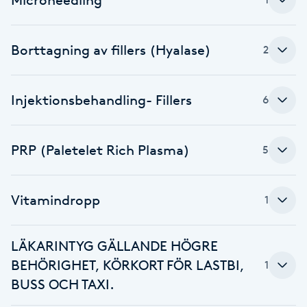
Cryoterapi
D
Borttagning av fillers (Hyalase)
2
Damklippning
Dermapen
Injektionsbehandling- Fillers
6
Diamantslipning
PRP (Paletelet Rich Plasma)
5
E
Enzympeeling
Vitamindropp
1
Extensions
LÄKARINTYG GÄLLANDE HÖGRE
BEHÖRIGHET, KÖRKORT FÖR LASTBI,
1
Extensions borttagning
BUSS OCH TAXI.
Eyeliner-tatuering