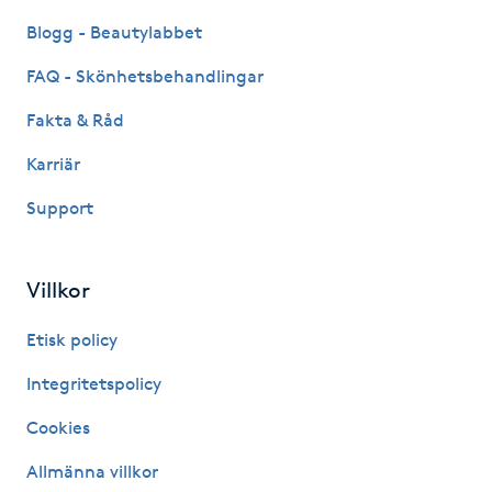
Kinesiologi
Blogg - Beautylabbet
FAQ - Skönhetsbehandlingar
Kinesisk medicin
Fakta & Råd
Kiropraktik
Karriär
Support
Klangmassage
Klippning
Villkor
Klippning & Slingor
Etisk policy
Integritetspolicy
Klippning ungdom
Cookies
Koppningsmassage
Allmänna villkor