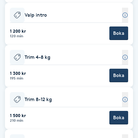
Brynformning
Valp intro
Brynfärgning
1 200 kr
Boka
120 min
Brynplockning
Trim 4-8 kg
Bröllopsuppsättning
C
1 300 kr
Boka
195 min
Celluliter
Trim 8-12 kg
Coachning
1 500 kr
Boka
210 min
Color correction