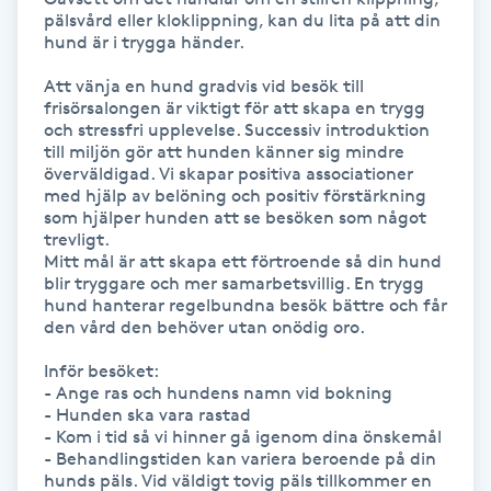
Hot Stone Massage
pälsvård eller kloklippning, kan du lita på att din 
hund är i trygga händer.

Hot yoga
Att vänja en hund gradvis vid besök till 
frisörsalongen är viktigt för att skapa en trygg 
och stressfri upplevelse. Successiv introduktion 
Hudföryngring
till miljön gör att hunden känner sig mindre 
överväldigad. Vi skapar positiva associationer 
med hjälp av belöning och positiv förstärkning 
Huduppstramning
som hjälper hunden att se besöken som något 
trevligt. 

Hudvård
Mitt mål är att skapa ett förtroende så din hund 
blir tryggare och mer samarbetsvillig. En trygg 
hund hanterar regelbundna besök bättre och får 
Hyaluronsyra
den vård den behöver utan onödig oro. 

Inför besöket: 

Hyperhidros
- Ange ras och hundens namn vid bokning

- Hunden ska vara rastad

- Kom i tid så vi hinner gå igenom dina önskemål 

Hypnos
- Behandlingstiden kan variera beroende på din 
hunds päls. Vid väldigt tovig päls tillkommer en 