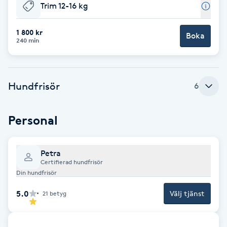
Cryoterapi
Trim 12-16 kg
D
1 800 kr
Boka
240 min
Damklippning
Dermapen
Hundfrisör
6
Diamantslipning
E
Personal
Enzympeeling
Petra
Certifierad hundfrisör
Extensions
Din hundfrisör
5.0
Välj tjänst
21
betyg
Extensions borttagning
Eyeliner-tatuering