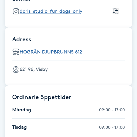
Föning
doris_studio_fur_dogs_only
G
Gel naglar
Adress
Gelenaglar
HOGRÄN DJUPBRUNNS 612
Gellack
621 96, Visby
Gellack med förstärkning
Ordinarie öppettider
Gravidmassage
Måndag
09:00 - 17:00
Gravidyoga
Tisdag
09:00 - 17:00
Gruppträning