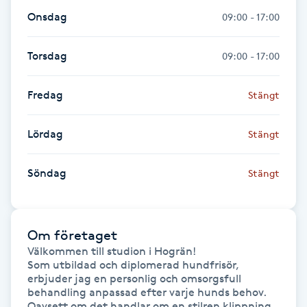
Onsdag
09:00 - 17:00
Gua Sha-massage
H
Torsdag
09:00 - 17:00
Hatha Yoga
Fredag
Stängt
Headspa
Lördag
Stängt
Healing
Söndag
Stängt
Herrklippning
Om företaget
HIFU
Välkommen till studion i Hogrän!

Som utbildad och diplomerad hundfrisör, 
Hollywood Peel
erbjuder jag en personlig och omsorgsfull 
behandling anpassad efter varje hunds behov. 
Oavsett om det handlar om en stilren klippning, 