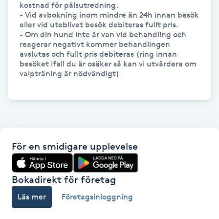
kostnad för pälsutredning. 

Hårborttagning
- Vid avbokning inom mindre än 24h innan besök 
eller vid uteblivet besök debiteras fullt pris. 

Hårbottenbehandling
- Om din hund inte är van vid behandling och 
reagerar negativt kommer behandlingen 
avslutas och fullt pris debiteras (ring innan 
Hårförlängning
besöket ifall du är osäker så kan vi utvärdera om 
valpträning är nödvändigt) 

Hårvård
Hälsa
Hälsprickor
För en smidigare upplevelse
I
Bokadirekt för företag
Idrottsmassage
Läs mer
Företagsinloggning
IPL