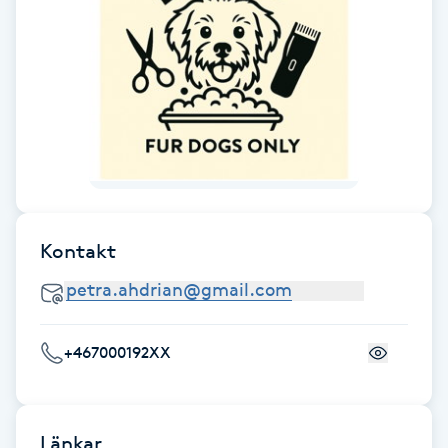
Fransk manikyr
Fransrengöring
Frekvensterapi
Friskvård
Friskvårdsmassage
Kontakt
Frisör
+467000192XX
Funktionsanalys
Färgning
Länkar