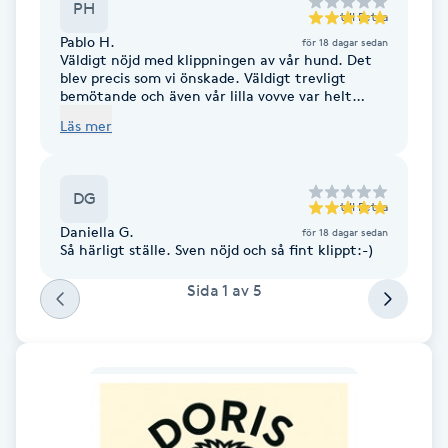
PH
till
Petra
Fotsvamp
Pablo H.
för 18 dagar sedan
Väldigt nöjd med klippningen av vår hund. Det
Fotvård
blev precis som vi önskade. Väldigt trevligt
bemötande och även vår lilla vovve var helt
nöjd. Kan varmt rekommendera Doris studio!!
Läs mer
Fransar
Fransborttagning
DG
till
Petra
Daniella G.
för 18 dagar sedan
Fransfärgning
Så härligt ställe. Sven nöjd och så fint klippt:-)
Sida
1
av
5
Fransförlängning
Fransförlängning Megavolym
Fransförlängning Volym