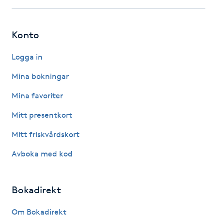
IPL hårborttagning
Konto
IR-massage
Logga in
J
Mina bokningar
Japansk massage
Mina favoriter
K
Mitt presentkort
K18
Mitt friskvårdskort
Katun fransar
Avboka med kod
Kemisk peeling
Bokadirekt
Keratinbehandling
Om Bokadirekt