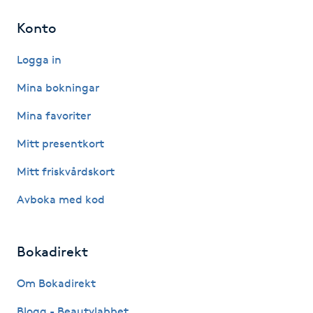
Föning
Konto
G
Logga in
Gel naglar
Mina bokningar
Gelenaglar
Mina favoriter
Mitt presentkort
Gellack
Mitt friskvårdskort
Gellack med förstärkning
Avboka med kod
Gravidmassage
Bokadirekt
Gravidyoga
Om Bokadirekt
Gruppträning
Blogg - Beautylabbet