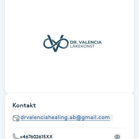
Brynformning
Brynfärgning
Brynplockning
Bröllopsuppsättning
C
Celluliter
Kontakt
Coachning
Color correction
+467602615XX