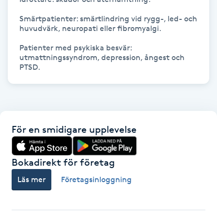
Fransk manikyr
Smärtpatienter: smärtlindring vid rygg-, led- och 
huvudvärk, neuropati eller fibromyalgi.

Fransrengöring
Patienter med psykiska besvär: 
utmattningssyndrom, depression, ångest och 
Frekvensterapi
PTSD.
Friskvård
Friskvårdsmassage
För en smidigare upplevelse
Frisör
Bokadirekt för företag
Funktionsanalys
Läs mer
Företagsinloggning
Färgning