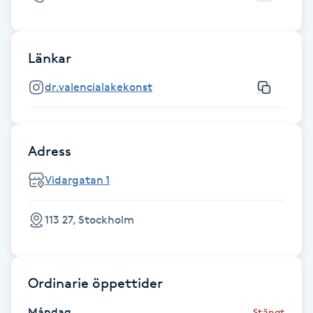
Cryoterapi
D
Länkar
Damklippning
dr.valencialakekonst
Dermapen
Diamantslipning
Adress
E
Vidargatan 1
Enzympeeling
113 27, Stockholm
Extensions
Extensions borttagning
Ordinarie öppettider
Eyeliner-tatuering
Måndag
Stängt