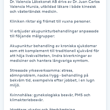
Dr. Valencia Läkekonst AB drivs av Dr. Juan Carlos 
Fotsvamp
Valencia Murcia, utbildad läkare i både kinesisk 
och västerländsk medicin.

Fotvård
Kliniken riktar sig främst till vuxna personer.

Vi erbjuder akupunkturbehandlingar anpassade 
Fransar
till följande målgrupper:

Akupunktur behandling av kroniska sjukdomar 
Fransborttagning
som ett komplement till traditionell sjukvård för 
att höja livskvaliteten, lindra biverkningar av 
Fransfärgning
mediciner och hantera långvariga symtom.

Stressade yrkesverksamma: stress, 
Fransförlängning
sömnproblem, nacke/rygg – behandling på 
bekväm tid, exempelvis efter jobbet, i en lugn 
miljö.

Fransförlängning Megavolym
Kvinnohälsa: gynekologiska besvär, PMS och 
klimakteriebesvär.

Fransförlängning Volym
Idrottare: skador och återhämtning.
