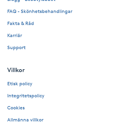
FAQ - Skönhetsbehandlingar
Gua Sha-massage
H
Fakta & Råd
Karriär
Hatha Yoga
Support
Headspa
Villkor
Healing
Etisk policy
Herrklippning
Integritetspolicy
HIFU
Cookies
Allmänna villkor
Hollywood Peel