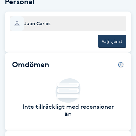
Personal
Babylights
Juan Carlos
Balayage
Välj tjänst
Bambumassage
Barber
Omdömen
Barnklippning
BIAB
Inte tillräckligt med recensioner
Blowout
än
Bottenfärg