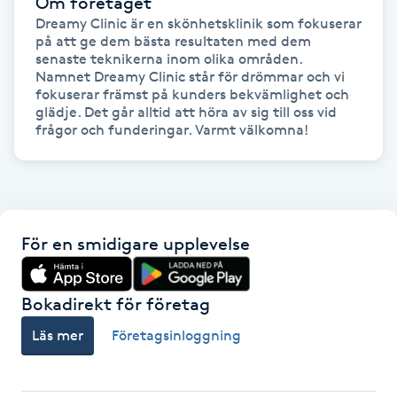
Om företaget
Fransk manikyr
Dreamy Clinic är en skönhetsklinik som fokuserar 
på att ge dem bästa resultaten med dem 
senaste teknikerna inom olika områden. 

Fransrengöring
Namnet Dreamy Clinic står för drömmar och vi 
fokuserar främst på kunders bekvämlighet och 
glädje. Det går alltid att höra av sig till oss vid 
Frekvensterapi
Friskvård
Friskvårdsmassage
För en smidigare upplevelse
Frisör
Bokadirekt för företag
Funktionsanalys
Läs mer
Företagsinloggning
Färgning