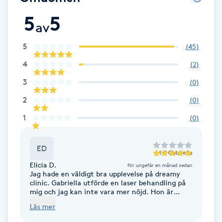
5
5
Babylights
av
Balayage
5
(
45
)
4
(
2
)
Bambumassage
3
(
0
)
2
(
0
)
Barber
1
(
0
)
Barnklippning
ED
till
Gabriella
BIAB
Elicia D.
för ungefär en månad sedan
Jag hade en väldigt bra upplevelse på dreamy
clinic. Gabriella utförde en laser behandling på
Blowout
mig och jag kan inte vara mer nöjd. Hon är
super snäll och får än att känna sig bekvämt
Läs mer
direkt. Hon är även väldigt noggrann vilket jag
Bottenfärg
älskar!