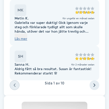
Brynformning
MK
till
Gabriella
Metin K.
för ungefär en månad sedan
Brynfärgning
Gabriella var super duktig! Gick igenom varje
steg och förklarade tydligt allt som skulle
hända, utöver det var hon jätte trevlig och
välkomnande! Rekommenderar starkt!!
Brynplockning
Läs mer
Bröllopsuppsättning
SH
C
till
Susan
Sanna H.
för 2 månader sedan
Aldrig fått så bra resultat. Susan är fantastisk!
Celluliter
Rekommenderar starkt 🌸
Coachning
Sida
1
av
10
Color correction