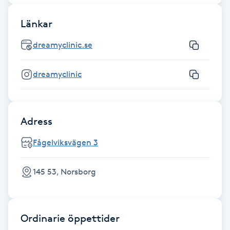
F
Länkar
Face framing
dreamyclinic.se
Faceliftmassage
dreamyclinic
Fet hårbotten
Adress
Fettreducering
Fågelviksvägen 3
Fibromassage
145 53, Norsborg
Fillers
Fotmassage
Ordinarie öppettider