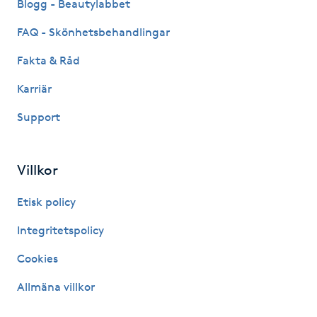
Blogg - Beautylabbet
Gua Sha-massage
FAQ - Skönhetsbehandlingar
H
Fakta & Råd
Hatha Yoga
Karriär
Support
Headspa
Healing
Villkor
Etisk policy
Herrklippning
Integritetspolicy
HIFU
Cookies
Hollywood Peel
Allmäna villkor