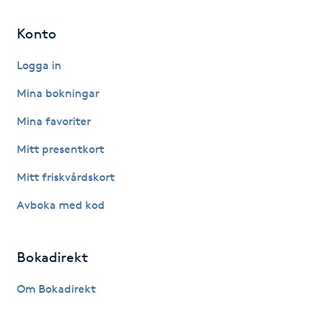
Föning
Konto
G
Logga in
Gel naglar
Mina bokningar
Gelenaglar
Mina favoriter
Gellack
Mitt presentkort
Mitt friskvårdskort
Gellack med förstärkning
Avboka med kod
Gravidmassage
Bokadirekt
Gravidyoga
Om Bokadirekt
Gruppträning