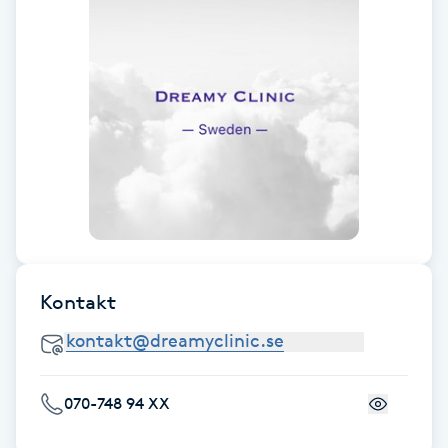
Cryoterapi
D
Damklippning
Dermapen
Diamantslipning
E
Enzympeeling
Kontakt
Extensions
Extensions borttagning
070-748 94 XX
Eyeliner-tatuering