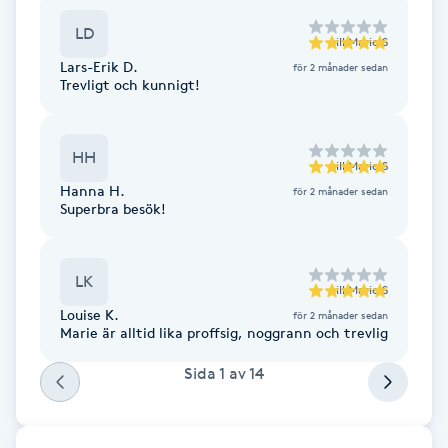
F
LD
till
Marie S
Lars-Erik D.
för 2 månader sedan
Face framing
Trevligt och kunnigt!
Faceliftmassage
HH
till
Marie S
Fet hårbotten
Hanna H.
för 2 månader sedan
Superbra besök!
Fettreducering
LK
till
Marie S
Fibromassage
Louise K.
för 2 månader sedan
Marie är alltid lika proffsig, noggrann och trevlig
Fillers
Sida
1
av
14
Fotmassage