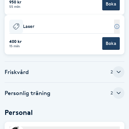
950 kr
Boka
55 min
Brynformning
Laser
Brynfärgning
400 kr
Brynplockning
Boka
15 min
Bröllopsuppsättning
C
Friskvård
2
Celluliter
Personlig träning
2
Coachning
Personal
Color correction