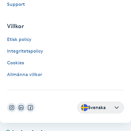
Hot Stone Massage
Support
Hot yoga
Villkor
Hudföryngring
Etisk policy
Integritetspolicy
Huduppstramning
Cookies
Hudvård
Allmänna villkor
Hyaluronsyra
Hyperhidros
Svenska
Hypnos