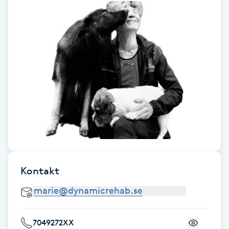
Fotsvamp
Fotvård
Fransar
Fransborttagning
Fransfärgning
Fransförlängning
Kontakt
Fransförlängning Megavolym
Fransförlängning Volym
7049272XX