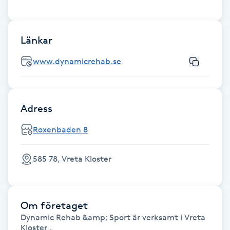
Fransk manikyr
Länkar
Fransrengöring
www.dynamicrehab.se
Frekvensterapi
Friskvård
Adress
Friskvårdsmassage
Roxenbaden 8
Frisör
585 78, Vreta Kloster
Funktionsanalys
Om företaget
Färgning
Dynamic Rehab &amp; Sport är verksamt i Vreta
Kloster .