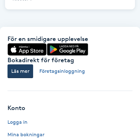
Föning
G
Gel naglar
För en smidigare upplevelse
Gelenaglar
Bokadirekt för företag
Gellack
Läs mer
Företagsinloggning
Gellack med förstärkning
Gravidmassage
Konto
Gravidyoga
Logga in
Mina bokningar
Gruppträning