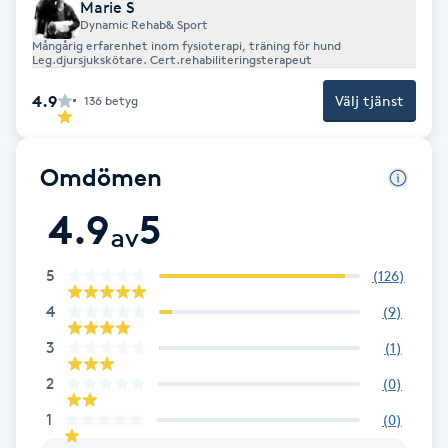
Cryoterapi
Marie S
Dynamic Rehab& Sport
D
Mångårig erfarenhet inom fysioterapi, träning för hund
Leg.djursjukskötare. Cert.rehabiliteringsterapeut
Damklippning
4.9
Välj tjänst
136
betyg
Dermapen
Omdömen
Diamantslipning
4.9
5
E
av
5
Enzympeeling
(
126
)
4
(
9
)
Extensions
3
(
1
)
2
(
0
)
Extensions borttagning
1
(
0
)
Eyeliner-tatuering