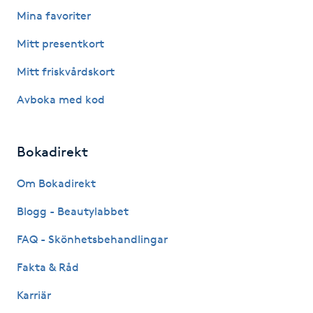
Mina favoriter
Gua Sha-massage
Mitt presentkort
H
Mitt friskvårdskort
Hatha Yoga
Avboka med kod
Headspa
Bokadirekt
Healing
Om Bokadirekt
Herrklippning
Blogg - Beautylabbet
FAQ - Skönhetsbehandlingar
HIFU
Fakta & Råd
Hollywood Peel
Karriär