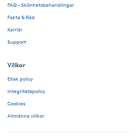
Hårborttagning
FAQ - Skönhetsbehandlingar
Fakta & Råd
Hårbottenbehandling
Karriär
Hårförlängning
Support
Hårvård
Villkor
Hälsa
Etisk policy
Hälsprickor
Integritetspolicy
I
Cookies
Idrottsmassage
Allmänna villkor
IPL