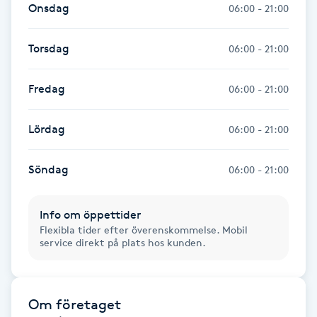
Onsdag
06:00 - 21:00
Fransk manikyr
Torsdag
06:00 - 21:00
Fransrengöring
Fredag
06:00 - 21:00
Frekvensterapi
Lördag
06:00 - 21:00
Friskvård
Söndag
06:00 - 21:00
Friskvårdsmassage
Frisör
Info om öppettider
Flexibla tider efter överenskommelse. Mobil
service direkt på plats hos kunden.
Funktionsanalys
Färgning
Om företaget