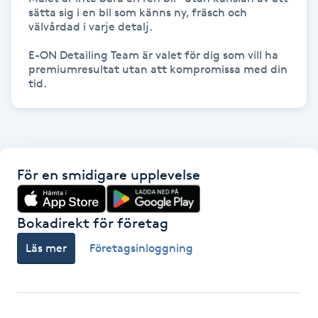
sätta sig i en bil som känns ny, fräsch och 
välvårdad i varje detalj.

Gua Sha-massage
H
E-ON Detailing Team är valet för dig som vill ha 
premiumresultat utan att kompromissa med din 
Hatha Yoga
Headspa
Healing
För en smidigare upplevelse
Herrklippning
Bokadirekt för företag
HIFU
Läs mer
Företagsinloggning
Hollywood Peel