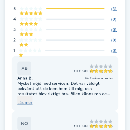
5
(
5
)
Brynformning
4
(
0
)
Brynfärgning
3
(
0
)
2
(
0
)
Brynplockning
1
(
0
)
Bröllopsuppsättning
AB
C
till
E-ON Detailing Team
Anna B.
för 2 månader sedan
Celluliter
Mycket nöjd med servicen. Det var väldigt
bekvämt att de kom hem till mig, och
resultatet blev riktigt bra. Bilen känns ren och
Coachning
fräsch igen.
Läs mer
Color correction
NO
till
E-ON Detailing Team