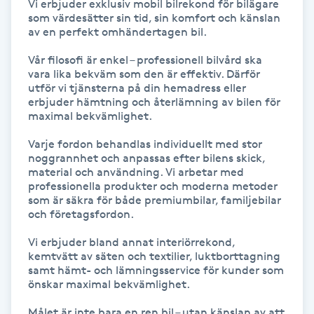
Vi erbjuder exklusiv mobil bilrekond för bilägare 
Föning
som värdesätter sin tid, sin komfort och känslan 
av en perfekt omhändertagen bil.

G
Vår filosofi är enkel – professionell bilvård ska 
Gel naglar
vara lika bekväm som den är effektiv. Därför 
utför vi tjänsterna på din hemadress eller 
erbjuder hämtning och återlämning av bilen för 
Gelenaglar
maximal bekvämlighet.

Varje fordon behandlas individuellt med stor 
Gellack
noggrannhet och anpassas efter bilens skick, 
material och användning. Vi arbetar med 
professionella produkter och moderna metoder 
Gellack med förstärkning
som är säkra för både premiumbilar, familjebilar 
och företagsfordon.

Gravidmassage
Vi erbjuder bland annat interiörrekond, 
kemtvätt av säten och textilier, luktborttagning 
Gravidyoga
samt hämt- och lämningsservice för kunder som 
önskar maximal bekvämlighet.

Gruppträning
Målet är inte bara en ren bil – utan känslan av att 