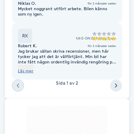
Cryoterapi
Niklas O.
för 2 månader sedan
Mycket noggrant utfört arbete. Bilen känns
D
som ny igen.
Damklippning
RK
till
E-ON Detailing Team
Dermapen
Robert K.
för 2 månader sedan
Jag brukar sällan skriva recensioner, men här
tycker jag att det är välförtjänt. Min bil har
Diamantslipning
inte fått någon ordentlig invändig rengöring på
flera år och jag hade ganska låga förväntningar
E
Läs mer
på vad som faktiskt gick att förbättra.
Resultatet överraskade mig positivt. Säten,
Enzympeeling
Sida
1
av
2
mattor och plastdetaljer blev märkbart renare
och hela kupén känns betydligt fräschare. Det
jag uppskattade mest var att arbetet verkade
Extensions
vara noggrant utfört utan att något såg
“övergjort” ut. Bra kommunikation, punktlig
ankomst och ett professionellt bemötande
genom hela processen. Jag kommer sannolikt
Extensions borttagning
att boka igen nästa gång bilen behöver en
ordentlig genomgång.
Eyeliner-tatuering