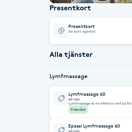
Presentkort
Babylights
Presentkort
Balayage
Ge bort egentid
Bambumassage
Alla tjänster
Barber
Lymfmassage
Barnklippning
Lymfmassage 60
BIAB
60 min
Lymfmassage är en effektiv metod för 
lymfsystemet. Lymfmassage består av st
Friskvård
Blowout
stimulerar transporten ay överskottsv
kroppen.De olika teknikerna hjälper ti
lymfflödet. Tecken pả att ditt lyrnfsy
omhändertagande: * Du känner dig tung
Epassi Lymfmassage 60
Bottenfärg
upplever en mental dimma och trötthet
60 min