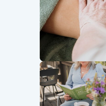
Alternativmedicin
Andningsmassage
Ansiktslyft utan kirurgi
Aromamassage
Ashtanga Yoga
Ayurveda
Ayurvedisk Massage
Ansiktsbehandling djuprengörande
B