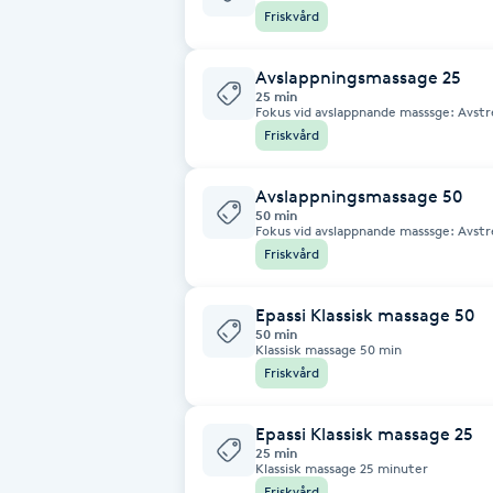
Eyeliner-tatuering
Friskvård
F
Avslappningsmassage 25
Face framing
25 min
Fokus vid avslappnande masssge: Avstressning och välbefinnande Syfte: Lugna
nervsystemet och minska stress Dett
Friskvård
strykningar i behagligt tempo, inget
Faceliftmassage
element från klassisk massage men myck
ner och släppa vardagsstress Har svårt a
eller intensiv massage 5 gånger 2250 1
Avslappningsmassage 50
Fet hårbotten
50 min
Fokus vid avslappnande masssge: Avstressning och välbefinnande Syfte: Lugna
nervsystemet och minska stress Dett
Friskvård
strykningar i behagligt tempo, inget
Fettreducering
element från klassisk massage men myck
ner och släppa vardagsstress Har svårt a
eller intensiv massage 5 gånger 3490:-
Epassi Klassisk massage 50
50 min
Fibromassage
Klassisk massage 50 min
Friskvård
Fillers
Epassi Klassisk massage 25
25 min
Fotmassage
Klassisk massage 25 minuter
Friskvård