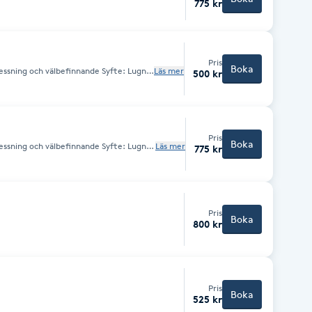
775 kr
Pris
Boka
Läs mer
500 kr
a uppnås genom mjuka, rytmiska
 smärtsamt tryck Kan kombineras med
et mildare Passar dig som: Vill varva
tt slappna av eller sova Inte vill ha djup
0 gånger 4500:-
Pris
Boka
Läs mer
775 kr
a uppnås genom mjuka, rytmiska
 smärtsamt tryck Kan kombineras med
et mildare Passar dig som: Vill varva
tt slappna av eller sova Inte vill ha djup
 10 gånger 6975 :-
Pris
Boka
800 kr
Pris
Boka
525 kr