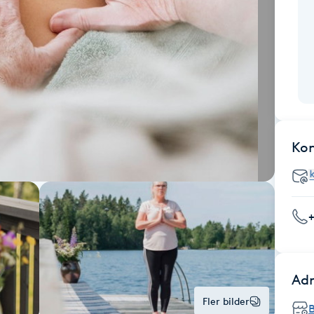
Ko
Adr
Fler bilder