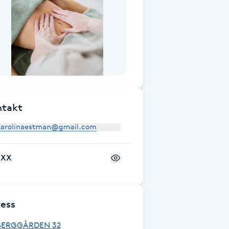
ntakt
+XX
ess
BERGGÅRDEN 32