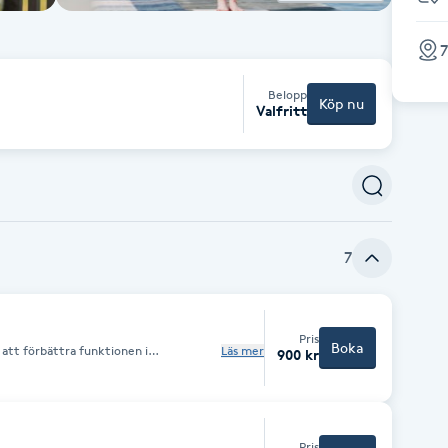
7
Belopp
Köp nu
Valfritt
7
Pris
Boka
att förbättra funktionen i
Läs mer
900 kr
rykningar i lymfflödets riktning vilket
ätska och slaggprodukter ut ur
llatt lossa på kompakt bindväv och öka
stem kan behöva lite extra
 och svullen * Du är ständigt trött Du
 * Du drabbas ofta av infektioner och
Pris