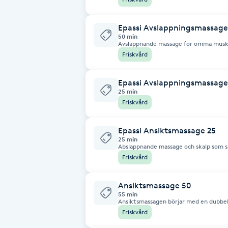
Fotsvamp
Epassi Avslappningsmassage
50 min
Fotvård
Avslappnande massage för ömma muskl
Friskvård
Fransar
Epassi Avslappningsmassage
25 min
Fransborttagning
Friskvård
Fransfärgning
Epassi Ansiktsmassage 25
25 min
Abslappnande massage och skalp som sl
Fransförlängning
Friskvård
Fransförlängning Megavolym
Ansiktsmassage 50
55 min
Ansiktsmassagen börjar med en dubbel
Forevers milda Aloeverabaserade prod
Friskvård
Fransförlängning Volym
skalpen ca 30 minuter med en fantastis
Därefter får du en djuprengöring/pee