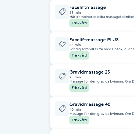
ansiktskräm. Allt avslutas med
Faceliftmassage
Fransk manikyr
25 min
Här kombinerad olika massagetekniket 
Lymfmassage, akupressur och ansiktsk
Friskvård
Fransrengöring
Faceliftmassage PLUS
Frekvensterapi
55 min
För dig som vill sluta med Botox, eller
massagetekniket efter behov. Grunden
Friskvård
ansiktskoppning. Du får med dig egenvå
Friskvård
underhålla genom egenvård
Gravidmassage 25
Friskvårdsmassage
25 min
Massage för den gravida kvinnan. Om D
ligger du på sidan. Massagen är mjuk ti
Friskvård
Frisör
Gravidmassage 40
Funktionsanalys
40 min
Massage för den gravida kvinnan. Om D
ligger du på sidan. Massagen är mjuk ti
Friskvård
Färgning