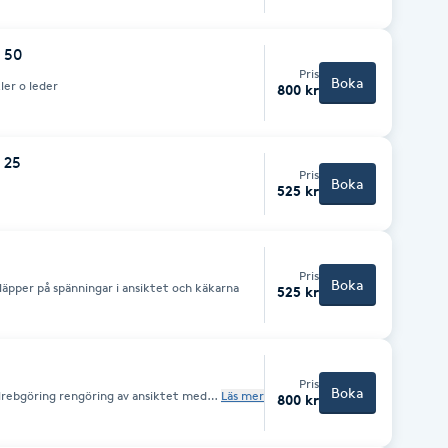
 50
Pris
Boka
er o leder
800 kr
 25
Pris
Boka
525 kr
Pris
Boka
äpper på spänningar i ansiktet och käkarna
525 kr
Pris
Boka
rebgöring rengöring av ansiktet med
Läs mer
800 kr
ukter. Därefter masseras ansiktet och
k skinoil, anpassad för ansiktet.
ling, antiageserum och mjukgörande