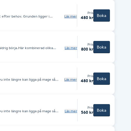
 en sheetmask under vila 5-10 minuter
Pris
Boka
efter behov. Grunden ligger i
Läs mer
480 kr
oppning.
Pris
Boka
 aldrig börja.Här kombinerad olika
Läs mer
800 kr
 ligger i Lymfmassage, akupressur och
rdsinstruktipner hur du själv skall
Pris
Boka
u inte längre kan ligga på mage så
Läs mer
480 kr
ll normal
Pris
Boka
u inte längre kan ligga på mage så
Läs mer
560 kr
ll normal