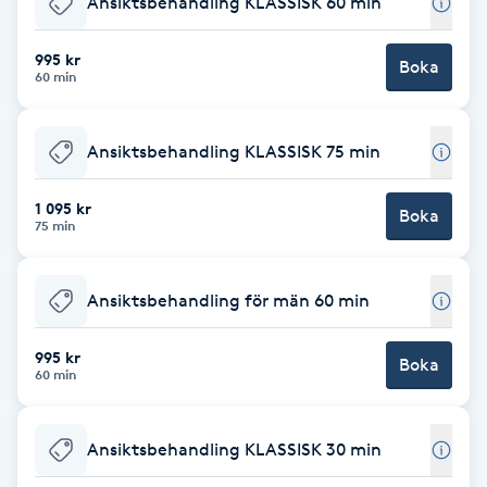
Ansiktsbehandling KLASSISK 60 min
Brynformning
995 kr
Boka
60 min
Brynfärgning
Ansiktsbehandling KLASSISK 75 min
Brynplockning
1 095 kr
Boka
Bröllopsuppsättning
75 min
C
Ansiktsbehandling för män 60 min
Celluliter
995 kr
Boka
Coachning
60 min
Color correction
Ansiktsbehandling KLASSISK 30 min