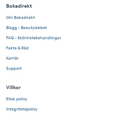
Bokadirekt
LED-ljusterapi
Om Bokadirekt
Liktornar
Blogg - Beautylabbet
FAQ - Skönhetsbehandlingar
LPG
Fakta & Råd
LPG-behandling
Karriär
Support
LPG-massage
Luggklippning
Villkor
Lymfmassage
Etisk policy
Integritetspolicy
Läpptatuering