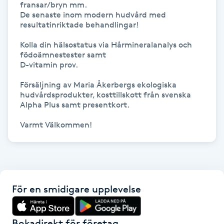
fransar/bryn mm.

Kinesiologi
De senaste inom modern hudvård med

resultatinriktade behandlingar!

Kinesisk medicin
Kolla din hälsostatus via Hårmineralanalys och 
födoämnestester samt 

D-vitamin prov.

Kiropraktik
Försäljning av Maria Åkerbergs ekologiska 
hudvårdsprodukter, kosttillskott från svenska 

Klangmassage
Alpha Plus samt presentkort.

Klippning
Klippning & Slingor
Klippning ungdom
För en smidigare upplevelse
Koppningsmassage
Bokadirekt för företag