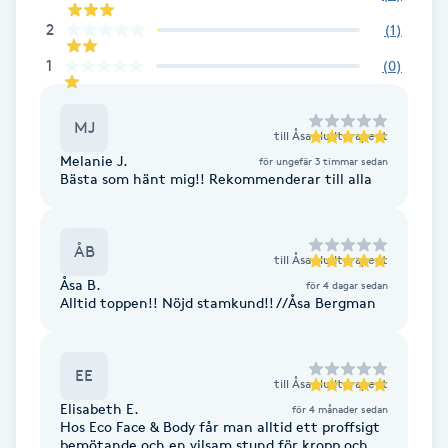
Föning
2
(
1
)
G
1
(
0
)
Gel naglar
MJ
till
Åsa Hudterapeut
Gelenaglar
Melanie J.
för ungefär 3 timmar sedan
Bästa som hänt mig!! Rekommenderar till alla
Gellack
ÅB
till
Åsa Hudterapeut
Gellack med förstärkning
Åsa B.
för 4 dagar sedan
Alltid toppen!! Nöjd stamkund!! //Åsa Bergman
Gravidmassage
EE
Gravidyoga
till
Åsa Hudterapeut
Elisabeth E.
för 4 månader sedan
Hos Eco Face & Body får man alltid ett proffsigt
Gruppträning
bemötande och en vilsam stund för kropp och