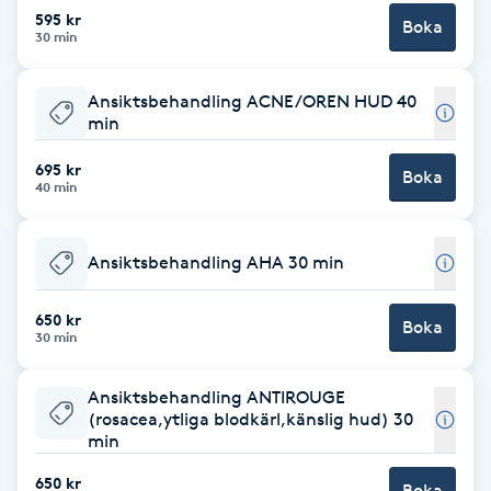
Cryoterapi
595 kr
Boka
30 min
D
Damklippning
Ansiktsbehandling ACNE/OREN HUD 40
min
Dermapen
695 kr
Boka
40 min
Diamantslipning
E
Ansiktsbehandling AHA 30 min
Enzympeeling
650 kr
Boka
30 min
Extensions
Ansiktsbehandling ANTIROUGE
(rosacea,ytliga blodkärl,känslig hud) 30
Extensions borttagning
min
650 kr
Eyeliner-tatuering
Boka