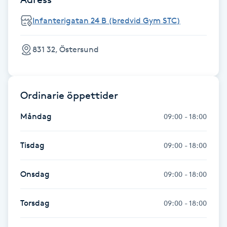
Hårborttagning
Infanterigatan 24 B (bredvid Gym STC)
Hårbottenbehandling
831 32, Östersund
Hårförlängning
Hårvård
Ordinarie öppettider
Måndag
09:00 - 18:00
Hälsa
Tisdag
09:00 - 18:00
Hälsprickor
I
Onsdag
09:00 - 18:00
Idrottsmassage
Torsdag
09:00 - 18:00
IPL