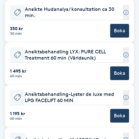
Ansikte Hudanalys/ konsultation ca 30
Babylights
min.
Balayage
350 kr
Boka
30 min
Bambumassage
Ansiktsbehandling LYX: PURE CELL
Treatment 60 min (Världsunik)
Barber
1 495 kr
Boka
60 min
Barnklippning
Ansiktsbehandling-Lyster de luxe med
BIAB
LPG FACELIFT 60 MIN
1 195 kr
Blowout
Boka
60 min
Bottenfärg