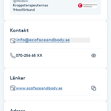
Medlem
Hot Stone Massage
Kroppsterapeuternas
Yrkesförbund
Hot yoga
Kontakt
Hudföryngring
Huduppstramning
070-256 65 XX
Hudvård
Hyaluronsyra
Länkar
Hyperhidros
www.ecofaceandbody.se
Hypnos
Adress