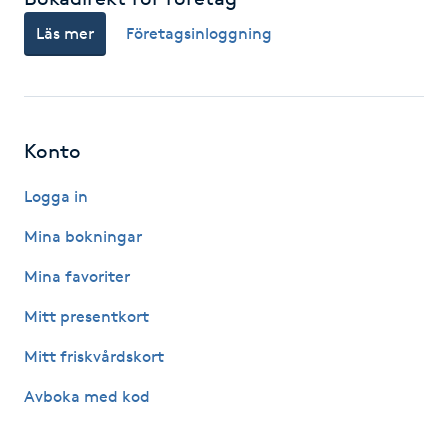
Kosmetisk tatuering
Läs mer
Företagsinloggning
Kostrådgivning
Kroppsinpackning
Konto
Kroppspeeling
Logga in
Mina bokningar
Käkledsbehandling
Mina favoriter
Kärlbehandling
Mitt presentkort
L
Mitt friskvårdskort
Laserbehandling
Avboka med kod
Lashlift Keratin