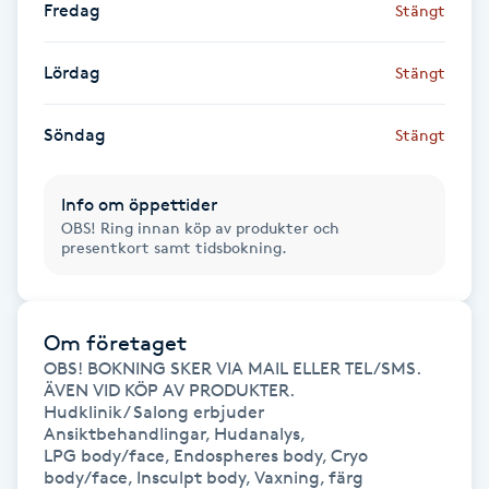
Fredag
Stängt
IPL hårborttagning
Lördag
Stängt
IR-massage
Söndag
J
Stängt
Japansk massage
Info om öppettider
K
OBS! Ring innan köp av produkter och
presentkort samt tidsbokning.
K18
Katun fransar
Om företaget
OBS! BOKNING SKER VIA MAIL ELLER TEL/SMS. 
ÄVEN VID KÖP AV PRODUKTER.

Kemisk peeling
Hudklinik/ Salong erbjuder

Ansiktbehandlingar, Hudanalys,

LPG body/face, Endospheres body, Cryo 
Keratinbehandling
body/face, Insculpt body, Vaxning, färg 