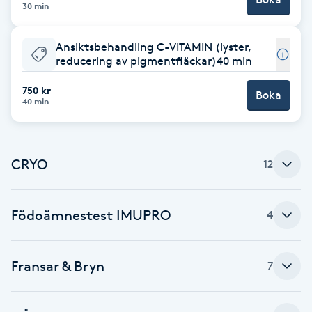
30 min
F
Ansiktsbehandling C-VITAMIN (lyster,
Face framing
reducering av pigmentfläckar)40 min
750 kr
Faceliftmassage
Boka
40 min
Fet hårbotten
CRYO
12
Fettreducering
Fibromassage
Födoämnestest IMUPRO
4
Fillers
Fransar & Bryn
7
Fotmassage