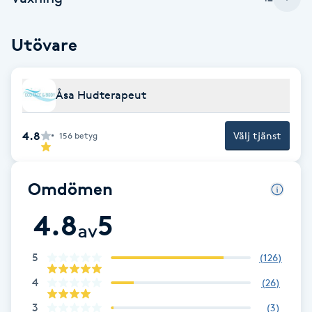
Fransk manikyr
Utövare
Fransrengöring
Frekvensterapi
Åsa Hudterapeut
Friskvård
4.8
Välj tjänst
156
betyg
Friskvårdsmassage
Omdömen
Frisör
4.8
5
av
Funktionsanalys
5
(
126
)
4
(
26
)
Färgning
3
(
3
)