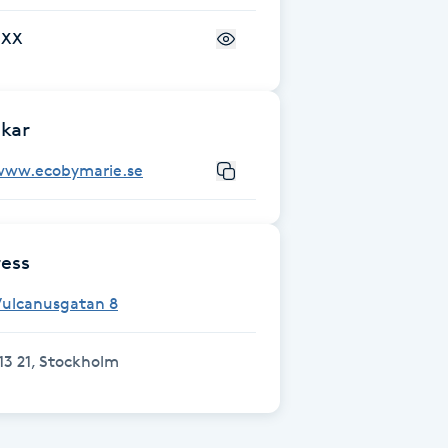
+XX
kar
www.ecobymarie.se
ess
Vulcanusgatan 8
13 21, Stockholm