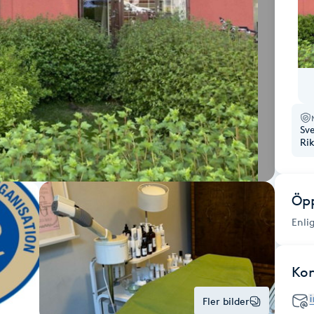
Sv
Ri
Öpp
Enli
Ko
Fler bilder