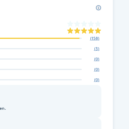
t vid din sida – genom hela året. Läs
(
158
)
(
3
)
(
0
)
(
0
)
(
0
)
ingen.