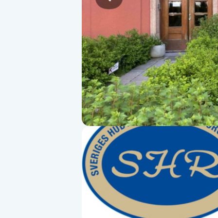
Alternativmedicin
Andningsmassage
Ansiktslyft utan kirurgi
Aromamassage
Ashtanga Yoga
Ayurveda
Ayurvedisk Massage
Ansiktsbehandling djuprengörande
B