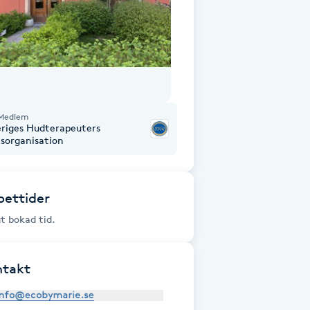
Medlem
eriges Hudterapeuters
ksorganisation
ettider
gt bokad tid.
ntakt