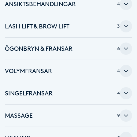
ANSIKTSBEHANDLINGAR
Hårborttagning
4
Hårbottenbehandling
LASH LIFT & BROW LIFT
3
Hårförlängning
ÖGONBRYN & FRANSAR
6
Hårvård
VOLYMFRANSAR
4
Hälsa
Hälsprickor
SINGELFRANSAR
4
I
Idrottsmassage
MASSAGE
9
IPL