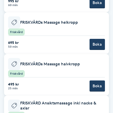
Cryoterapi
995 kr
Boka
60 min
D
Damklippning
FRISKVÅRDs Massage helkropp
Friskvård
Dermapen
695 kr
Boka
50 min
Diamantslipning
E
FRISKVÅRDs Massage halvkropp
Enzympeeling
Friskvård
Extensions
495 kr
Boka
25 min
Extensions borttagning
FRISKVÅRD Ansiktsmassage inkl nacke &
axlar
Eyeliner-tatuering