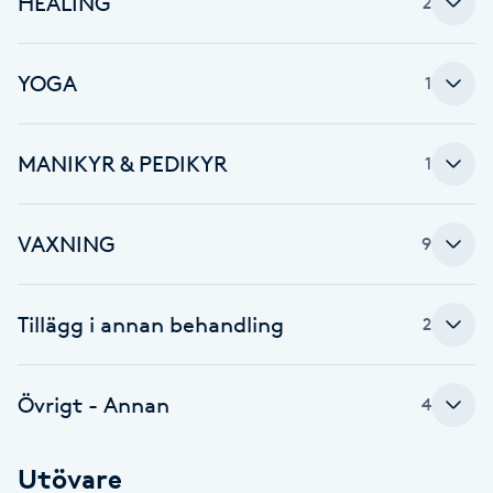
HEALING
2
IPL hårborttagning
YOGA
1
IR-massage
J
MANIKYR & PEDIKYR
1
Japansk massage
K
VAXNING
9
K18
Tillägg i annan behandling
2
Katun fransar
Kemisk peeling
Övrigt - Annan
4
Keratinbehandling
Utövare