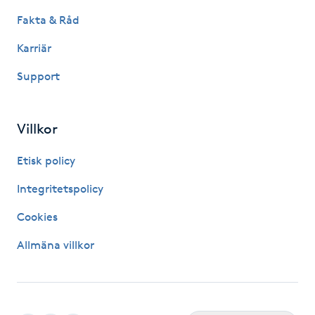
Fakta & Råd
Picolaser
Karriär
Piercing
Support
Pigmentbehandling
Villkor
Pigmentfläckar
Etisk policy
Plastikkirurgi
Integritetspolicy
Cookies
Powder brows
Allmäna villkor
Power Yoga
PRP (Platelet Rich Plasma)