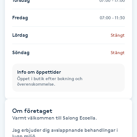
Torsdag
07:00 - 17:00
Nagelförlängning gelé
Fredag
07:00 - 11:30
Nagelförlängning glasfiber
Lördag
Stängt
Nagelförlängning silke
Söndag
Stängt
Nagelförstärkning
Info om öppettider
Öppet i butik efter bokning och
Nagelklippning
överenskommelse.
Nagelsvamp
Om företaget
Nageltrång
Varmt välkommen till Salong Ecoella.

Jag erbjuder dig avslappnande behandlingar i 
Nagelvård
lugn miljö. 
