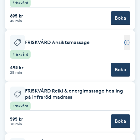
Friskvård
F
695 kr
Boka
45 min
Face framing
Faceliftmassage
FRISKVÅRD Ansiktsmassage
Friskvård
Fet hårbotten
495 kr
Boka
25 min
Fettreducering
FRISKVÅRD Reiki & energimassage healing
Fibromassage
på infraröd madrass
Friskvård
Fillers
595 kr
Boka
30 min
Fotmassage