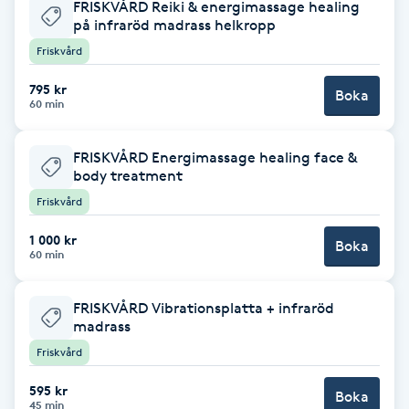
FRISKVÅRD Reiki & energimassage healing
Fotsvamp
på infraröd madrass helkropp
Friskvård
Fotvård
795 kr
Boka
60 min
Fransar
FRISKVÅRD Energimassage healing face &
Fransborttagning
body treatment
Friskvård
Fransfärgning
1 000 kr
Boka
60 min
Fransförlängning
FRISKVÅRD Vibrationsplatta + infraröd
Fransförlängning Megavolym
madrass
Friskvård
Fransförlängning Volym
595 kr
Boka
45 min