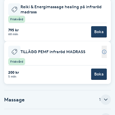
Hot Stone Massage
Reiki & Energimassage healing på infraröd
madrass
Hot yoga
Friskvård
795 kr
Boka
Hudföryngring
60 min
Huduppstramning
TILLÄGG PEMF infraröd MADRASS
Hudvård
Friskvård
200 kr
Boka
Hyaluronsyra
5 min
Hyperhidros
Massage
1
Hypnos