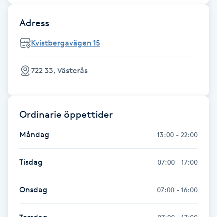
Megavolymfransar
Adress
Melasma
Kvistbergavägen 15
Mesoterapi
722 33, Västerås
MicroPen
Ordinarie öppettider
Microshading
Måndag
13:00 - 22:00
Mixfransar
N
Tisdag
07:00 - 17:00
Nagelförlängning
Onsdag
07:00 - 16:00
Nagelförlängning akryl