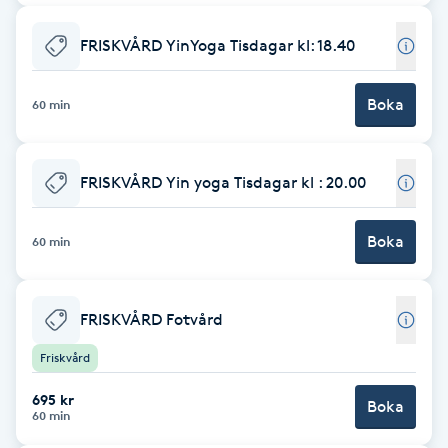
Gua Sha-massage
FRISKVÅRD YinYoga Tisdagar kl: 18.40
H
Boka
60 min
Hatha Yoga
Headspa
FRISKVÅRD Yin yoga Tisdagar kl : 20.00
Healing
Boka
60 min
Herrklippning
FRISKVÅRD Fotvård
HIFU
Friskvård
695 kr
Hollywood Peel
Boka
60 min