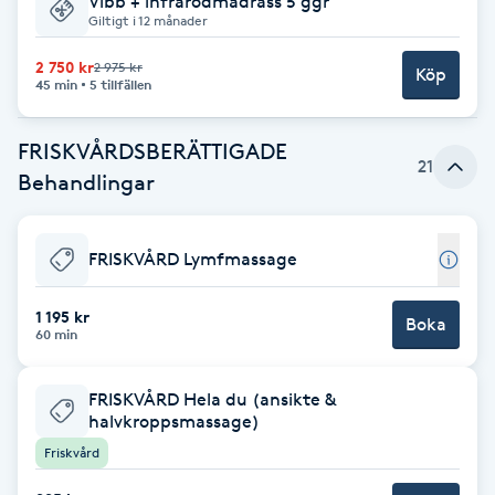
Vibb + infrarödmadrass 5 ggr
Giltigt i 12 månader
Brynformning
2 750 kr
2 975 kr
Köp
45 min
5 tillfällen
Brynfärgning
FRISKVÅRDSBERÄTTIGADE
Brynplockning
21
Behandlingar
Bröllopsuppsättning
FRISKVÅRD Lymfmassage
C
Celluliter
1 195 kr
Boka
60 min
Coachning
FRISKVÅRD Hela du (ansikte &
halvkroppsmassage)
Color correction
Friskvård