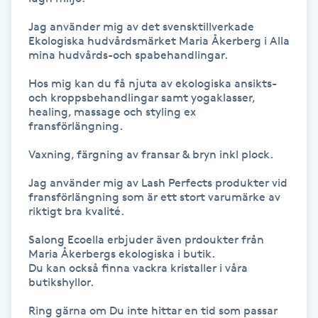
Jag använder mig av det svensktillverkade 
Naglar borttagning
Ekologiska hudvårdsmärket Maria Åkerberg i Alla 
mina hudvårds-och spabehandlingar. 

Naglar reparation
Hos mig kan du få njuta av ekologiska ansikts-
och kroppsbehandlingar samt yogaklasser, 
Naprapati
healing, massage och styling ex 
fransförlängning.

Navelpiercing
Vaxning, färgning av fransar & bryn inkl plock. 

Jag använder mig av Lash Perfects produkter vid 
NBE-massage
fransförlängning som är ett stort varumärke av 
riktigt bra kvalité.

Ny frisyr
Salong Ecoella erbjuder även prdoukter från 
O
Maria Åkerbergs ekologiska i butik.

Du kan också finna vackra kristaller i våra 
butikshyllor.

Olaplex
Ring gärna om Du inte hittar en tid som passar 