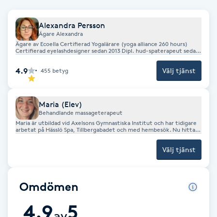
Kinesiologi
Alexandra Persson
Ägare Alexandra
Kinesisk medicin
Ägare av Ecoella Certifierad Yogalärare (yoga alliance 260 hours)
Certifierad eyelashdesigner sedan 2013 Dipl. hud-spaterapeut sedan
2013 Certifierad eyelashdesigner lärare Certifierad tandblekare Dipl.
tejp och keratin hårförlängning Dipl. nagelterapeut Dipl. Reiki
Kiropraktik
4.9
Välj tjänst
455
betyg
healing II Dipl. öronhåltagare
Klangmassage
Maria (Elev)
Behandlande massageterapeut
Klippning
Maria är utbildad vid Axelsons Gymnastiska Institut och har tidigare
arbetat på Hässlö Spa, Tillbergabadet och med hembesök. Nu hittar
du henne hos oss – främst på helger och vissa kvällar. ✨ Maria
erbjuder: 💆 Klassisk massage 💪 Behandlande massage 🌬️ Revolving
Klippning & Slingor
Välj tjänst
(myofasciell behandling) Bindvävsmassage 😌 Käkledsbehandling 🫶
Taktil behandling 🎗️ Tejpning
Klippning ungdom
Omdömen
Koppningsmassage
4.9
5
av