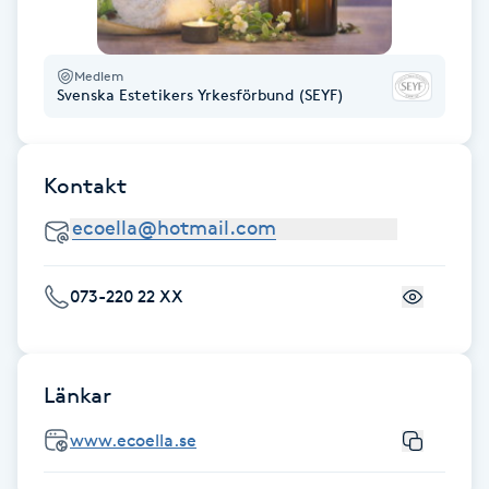
M
Medlem
Makeup
Svenska Estetikers Yrkesförbund (SEYF)
Manikyr & Pedikyr
Kontakt
Massage
Medial vägledning
073-220 22 XX
Medicinsk massage
Meditation
Länkar
www.ecoella.se
Medium