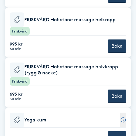
Fransk manikyr
FRISKVÅRD Hot stone massage helkropp
Fransrengöring
Friskvård
Frekvensterapi
995 kr
Boka
60 min
Friskvård
FRISKVÅRD Hot stone massage halvkropp
(rygg & nacke)
Friskvårdsmassage
Friskvård
Frisör
695 kr
Boka
30 min
Funktionsanalys
Yoga kurs
Färgning