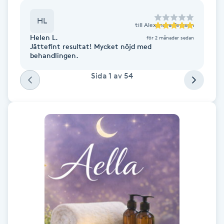
HL
till
Alexandra Persson
LED-ljusterapi
Helen L.
för 2 månader sedan
Jättefint resultat! Mycket nöjd med
Liktornar
behandlingen.
Sida
1
av
54
LPG
LPG-behandling
LPG-massage
Luggklippning
Lymfmassage
Läpptatuering