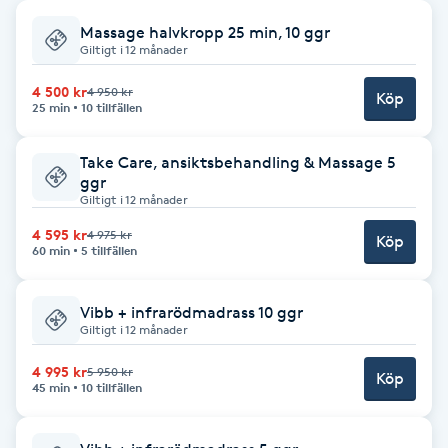
Massage halvkropp 25 min, 10 ggr
Babylights
Giltigt i 12 månader
Balayage
4 500 kr
4 950 kr
Köp
25 min
10 tillfällen
Bambumassage
Take Care, ansiktsbehandling & Massage 5
ggr
Giltigt i 12 månader
Barber
4 595 kr
4 975 kr
Köp
60 min
5 tillfällen
Barnklippning
Vibb + infrarödmadrass 10 ggr
BIAB
Giltigt i 12 månader
Blowout
4 995 kr
5 950 kr
Köp
45 min
10 tillfällen
Bottenfärg