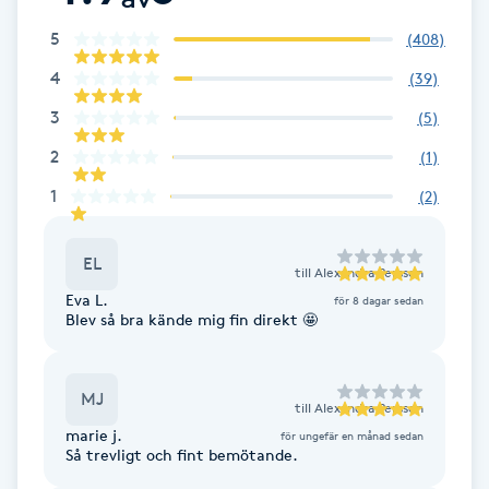
Kosmetisk tatuering
5
(
408
)
4
(
39
)
Kostrådgivning
3
(
5
)
Kroppsinpackning
2
(
1
)
1
(
2
)
Kroppspeeling
EL
till
Alexandra Persson
Käkledsbehandling
Eva L.
för 8 dagar sedan
Blev så bra kände mig fin direkt 🤩
Kärlbehandling
L
MJ
till
Alexandra Persson
Laserbehandling
marie j.
för ungefär en månad sedan
Så trevligt och fint bemötande.
Lashlift Keratin