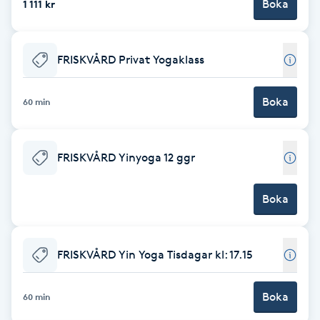
Boka
1 111 kr
Föning
G
FRISKVÅRD Privat Yogaklass
Gel naglar
Boka
60 min
Gelenaglar
Gellack
FRISKVÅRD Yinyoga 12 ggr
Gellack med förstärkning
Boka
Gravidmassage
FRISKVÅRD Yin Yoga Tisdagar kl: 17.15
Gravidyoga
Boka
60 min
Gruppträning