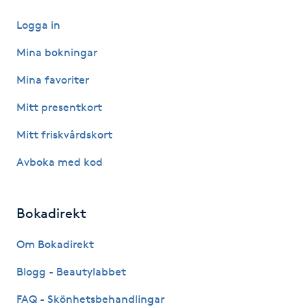
Paraffinbehandling
Logga in
Mina bokningar
Pedikyr
Mina favoriter
Pensionärklippning
Mitt presentkort
Mitt friskvårdskort
Permanent
Avboka med kod
Permanent hårborttagning
Bokadirekt
Permanent ögonbrynsmakeup
Om Bokadirekt
Personal shopper
Blogg - Beautylabbet
Personlig tränare
FAQ - Skönhetsbehandlingar