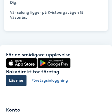
Dig!

Olaplexbehandling
Vår salong ligger på Kvistbergavägen 15 i 
Ombre
Västerås. 

Ombre brows
Ombre naglar
För en smidigare upplevelse
Optiker
Bokadirekt för företag
Ortobionomi
Läs mer
Företagsinloggning
Ortopedi
Osteopati
P
Konto