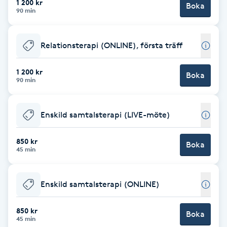
1 200 kr
Boka
90 min
Brynformning
Relationsterapi (ONLINE), första träff
Brynfärgning
1 200 kr
Brynplockning
Boka
90 min
Bröllopsuppsättning
Enskild samtalsterapi (LIVE-möte)
C
850 kr
Celluliter
Boka
45 min
Coachning
Enskild samtalsterapi (ONLINE)
Color correction
850 kr
Boka
45 min