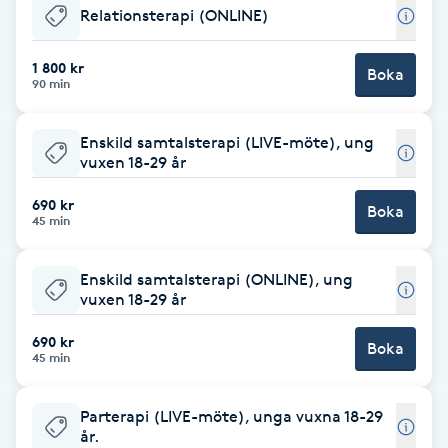
Relationsterapi (ONLINE)
F
1 800 kr
Boka
Face framing
90 min
Faceliftmassage
Enskild samtalsterapi (LIVE-möte), ung
vuxen 18-29 år
Fet hårbotten
690 kr
Boka
45 min
Fettreducering
Enskild samtalsterapi (ONLINE), ung
vuxen 18-29 år
Fibromassage
690 kr
Boka
Fillers
45 min
Fotmassage
Parterapi (LIVE-möte), unga vuxna 18-29
år.