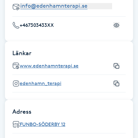
Gua Sha-massage
H
+467303433XX
Hatha Yoga
Länkar
Headspa
www.edenhamnterapi.se
Healing
edenhamn_terapi
Herrklippning
HIFU
Adress
FUNBO-SÖDERBY 12
Hollywood Peel