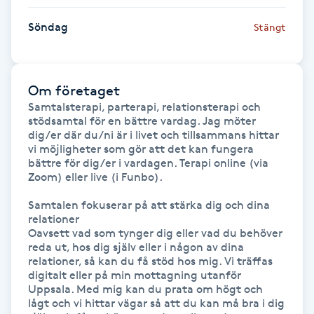
Hårborttagning
Söndag
Stängt
Hårbottenbehandling
Hårförlängning
Om företaget
Samtalsterapi, parterapi, relationsterapi och 
stödsamtal för en bättre vardag. Jag möter 
Hårvård
dig/er där du/ni är i livet och tillsammans hittar 
vi möjligheter som gör att det kan fungera 
bättre för dig/er i vardagen. Terapi online (via 
Hälsa
Zoom) eller live (i Funbo).

Hälsprickor
Samtalen fokuserar på att stärka dig och dina 
relationer

I
Oavsett vad som tynger dig eller vad du behöver 
reda ut, hos dig själv eller i någon av dina 
Idrottsmassage
relationer, så kan du få stöd hos mig. Vi träffas 
digitalt eller på min mottagning utanför 
Uppsala. Med mig kan du prata om högt och 
IPL
lågt och vi hittar vägar så att du kan må bra i dig 