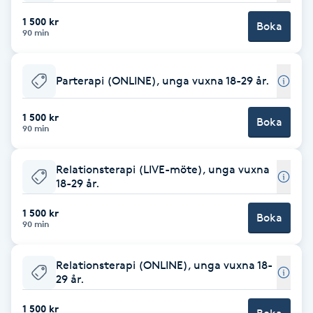
Fotsvamp
1 500 kr
Boka
90 min
Fotvård
Parterapi (ONLINE), unga vuxna 18-29 år.
Fransar
1 500 kr
Boka
90 min
Fransborttagning
Relationsterapi (LIVE-möte), unga vuxna
Fransfärgning
18-29 år.
Fransförlängning
1 500 kr
Boka
90 min
Fransförlängning Megavolym
Relationsterapi (ONLINE), unga vuxna 18-
29 år.
Fransförlängning Volym
1 500 kr