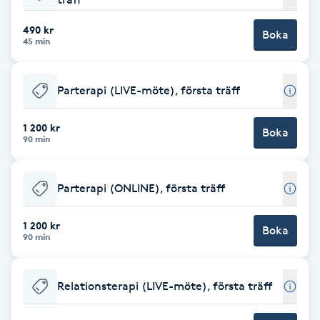
Babylights
490 kr
Boka
45 min
Balayage
Parterapi (LIVE-möte), första träff
Bambumassage
1 200 kr
Boka
90 min
Barber
Barnklippning
Parterapi (ONLINE), första träff
BIAB
1 200 kr
Boka
90 min
Blowout
Relationsterapi (LIVE-möte), första träff
Bottenfärg