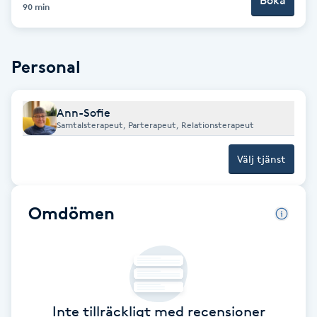
Boka
90 min
Fransk manikyr
Fransrengöring
Personal
Frekvensterapi
Ann-Sofie
Samtalsterapeut, Parterapeut, Relationsterapeut
Friskvård
Välj tjänst
Friskvårdsmassage
Omdömen
Frisör
Funktionsanalys
Färgning
Inte tillräckligt med recensioner