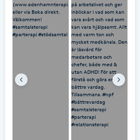
Kosmetisk tatuering
Kostrådgivning
Kroppsinpackning
Kroppspeeling
Käkledsbehandling
Kärlbehandling
L
Laserbehandling
Lashlift Keratin