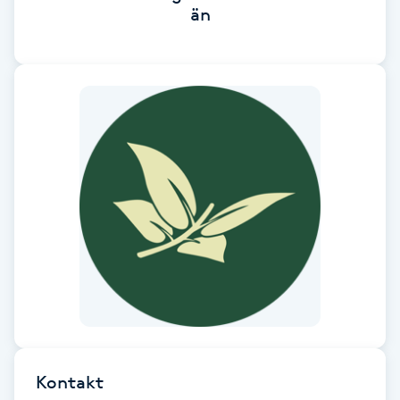
än
Föning
G
Gel naglar
Gelenaglar
Gellack
Gellack med förstärkning
Gravidmassage
Gravidyoga
Kontakt
Gruppträning