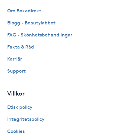
Megavolymfransar
Om Bokadirekt
Blogg - Beautylabbet
Melasma
FAQ - Skönhetsbehandlingar
Mesoterapi
Fakta & Råd
MicroPen
Karriär
Support
Microshading
Mixfransar
Villkor
N
Etisk policy
Nagelförlängning
Integritetspolicy
Cookies
Nagelförlängning akryl