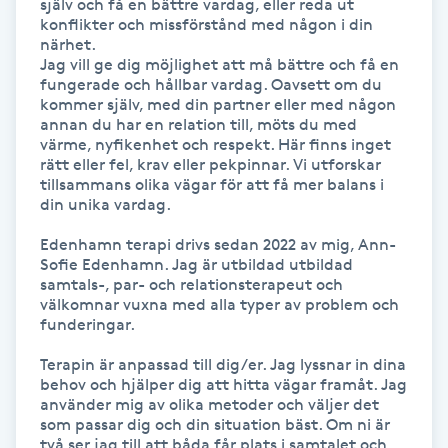
själv och få en bättre vardag, eller reda ut 
konflikter och missförstånd med någon i din 
IPL hårborttagning
närhet.

Jag vill ge dig möjlighet att må bättre och få en 
fungerade och hållbar vardag. Oavsett om du 
IR-massage
kommer själv, med din partner eller med någon 
J
annan du har en relation till, möts du med 
värme, nyfikenhet och respekt. Här finns inget 
rätt eller fel, krav eller pekpinnar. Vi utforskar 
Japansk massage
tillsammans olika vägar för att få mer balans i 
K
din unika vardag.

Edenhamn terapi drivs sedan 2022 av mig, Ann-
K18
Sofie Edenhamn. Jag är utbildad utbildad 
samtals-, par- och relationsterapeut och 
välkomnar vuxna med alla typer av problem och 
Katun fransar
funderingar.

Kemisk peeling
Terapin är anpassad till dig/er. Jag lyssnar in dina 
behov och hjälper dig att hitta vägar framåt. Jag 
använder mig av olika metoder och väljer det 
Keratinbehandling
som passar dig och din situation bäst. Om ni är 
två ser jag till att båda får plats i samtalet och 