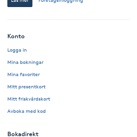
Läs mer
Företagsinloggning
M
Makeup
Konto
Manikyr & Pedikyr
Logga in
Massage
Mina bokningar
Mina favoriter
Medial vägledning
Mitt presentkort
Medicinsk massage
Mitt friskvårdskort
Meditation
Avboka med kod
Medium
Bokadirekt