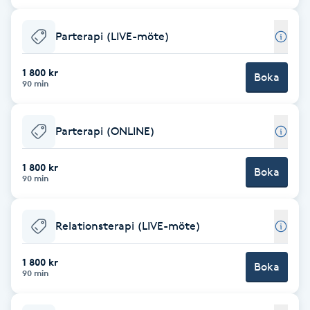
Cryoterapi
D
Parterapi (LIVE-möte)
Damklippning
1 800 kr
Boka
90 min
Dermapen
Parterapi (ONLINE)
Diamantslipning
E
1 800 kr
Boka
90 min
Enzympeeling
Relationsterapi (LIVE-möte)
Extensions
1 800 kr
Boka
Extensions borttagning
90 min
Eyeliner-tatuering