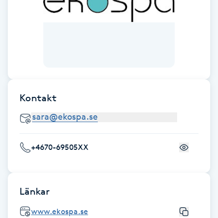
Fransk manikyr
Fransrengöring
Frekvensterapi
Friskvård
Kontakt
Friskvårdsmassage
Frisör
+4670-69505XX
Funktionsanalys
Länkar
Färgning
www.ekospa.se