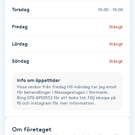
Torsdag
10:00 - 18:00
Gua Sha-massage
H
Fredag
Stängt
Hatha Yoga
Lördag
Stängt
Headspa
Söndag
Stängt
Healing
Info om öppettider
Vissa veckor från fredag till måndag tar jag emot
Herrklippning
för behandlingar i Massagestugan i Vormsele.
Ring 070-6950552 för att boka tid. Följ ekospa på
fb och instagram för mer information.
HIFU
Hollywood Peel
Om företaget