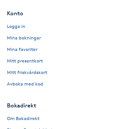
Hårborttagning
Konto
Hårbottenbehandling
Logga in
Hårförlängning
Mina bokningar
Mina favoriter
Hårvård
Mitt presentkort
Hälsa
Mitt friskvårdskort
Avboka med kod
Hälsprickor
I
Bokadirekt
Idrottsmassage
Om Bokadirekt
IPL