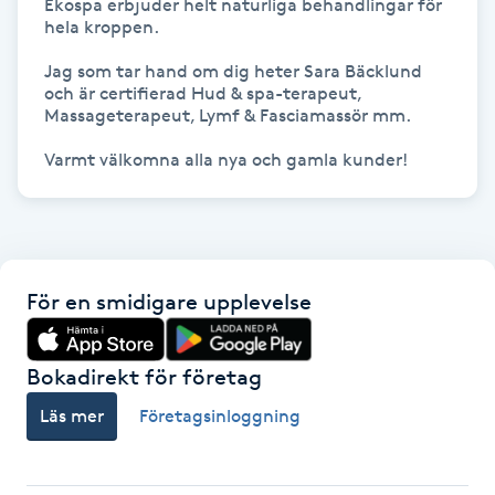
Ekospa erbjuder helt naturliga behandlingar för 
Hot Stone Massage
hela kroppen.

Jag som tar hand om dig heter Sara Bäcklund 
Hot yoga
och är certifierad Hud & spa-terapeut, 
Massageterapeut, Lymf & Fasciamassör mm.

Hudföryngring
Varmt välkomna alla nya och gamla kunder!
Huduppstramning
Hudvård
För en smidigare upplevelse
Hyaluronsyra
Bokadirekt för företag
Hyperhidros
Läs mer
Företagsinloggning
Hypnos