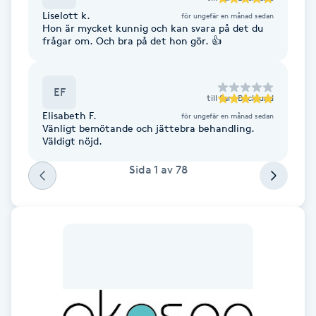
Fotsvamp
Liselott k.
för ungefär en månad sedan
Hon är mycket kunnig och kan svara på det du
frågar om. Och bra på det hon gör. 👍
Fotvård
EF
Fransar
till
Sara Bäcklund
Elisabeth F.
för ungefär en månad sedan
Vänligt bemötande och jättebra behandling.
Fransborttagning
Väldigt nöjd.
Sida
1
av
78
Fransfärgning
Fransförlängning
Fransförlängning Megavolym
Fransförlängning Volym