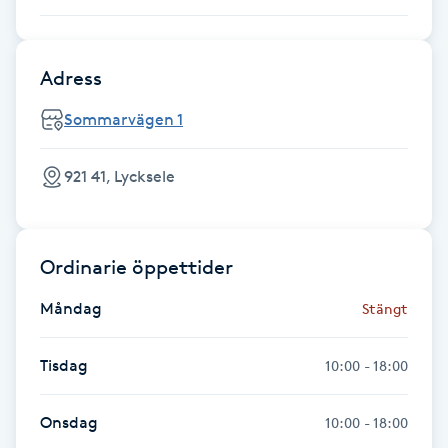
Föning
G
Adress
Gel naglar
Sommarvägen 1
Gelenaglar
921 41, Lycksele
Gellack
Ordinarie öppettider
Gellack med förstärkning
Måndag
Stängt
Gravidmassage
Tisdag
10:00 - 18:00
Gravidyoga
Onsdag
10:00 - 18:00
Gruppträning