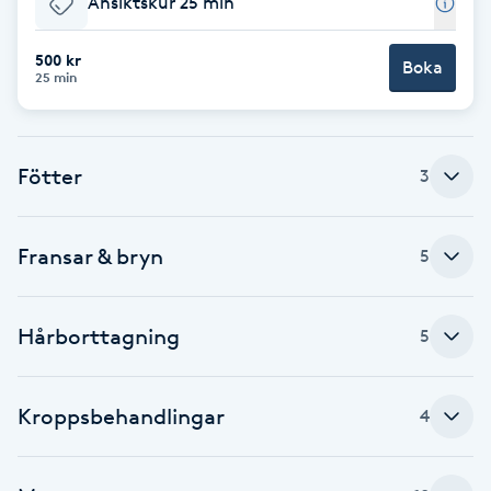
Ansiktskur 25 min
Brynformning
500 kr
Boka
25 min
Brynfärgning
Brynplockning
Fötter
3
Bröllopsuppsättning
Fransar & bryn
5
C
Celluliter
Hårborttagning
5
Coachning
Kroppsbehandlingar
4
Color correction