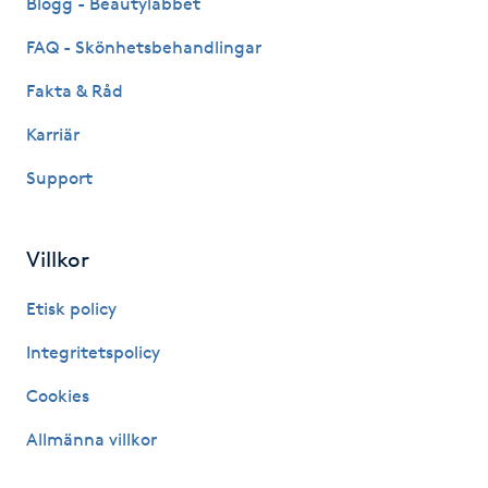
Blogg - Beautylabbet
IPL hårborttagning
FAQ - Skönhetsbehandlingar
Fakta & Råd
IR-massage
Karriär
J
Support
Japansk massage
K
Villkor
K18
Etisk policy
Katun fransar
Integritetspolicy
Cookies
Kemisk peeling
Allmänna villkor
Keratinbehandling