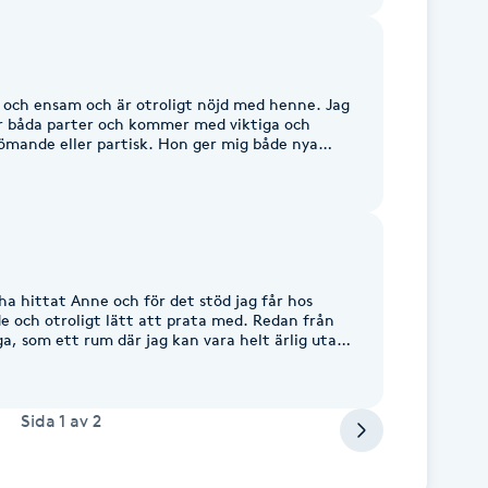
h hon har gett mig konkreta verktyg som har
Jag är oerhört tacksam för allt stöd och all hjälp
åren. Kan varmt rekommendera henne.
ar och ensam och är otroligt nöjd med henne. Jag
ör båda parter och kommer med viktiga och
 partisk. Hon ger mig både nya
jag gör framsteg. Jag tycker att Anne är väldigt
t känns som att samtalen formas utifrån
t och givande och jag skulle absolut
et märks tydligt att hon brinner för sitt
ha hittat Anne och för det stöd jag får hos
 och otroligt lätt att prata med. Redan från
a, som ett rum där jag kan vara helt ärlig utan
tyder extra mycket för mig är att det känns
 inte bara under våra samtal utan även utanför
n och stöttad i min process, och det gör stor
a henne till alla!
Sida
1
av
2