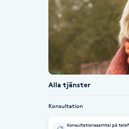
Alternativmedicin
Andningsmassage
Ansiktslyft utan kirurgi
Aromamassage
Ashtanga Yoga
Alla tjänster
Ayurveda
Ayurvedisk Massage
Konsultation
Ansiktsbehandling djuprengörande
Konsultationssamtal på tele
B