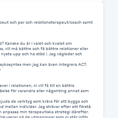
peut och par och relationsterapeut/coach samt 
 Kanske du är i valet och kvalet om 
, vill må bättre och få bättre relationer eller 
nysta upp och ha stöd i. Jag vägleder och 
psykosyntes men jag kan även integrera ACT, 
 

 i relationen, ni vill få till en bättre 
else för varandra eller någonting annat som 
rbjuda de verktyg som krävs för att bygga och 
 mellan individer. Jag strävar efter att förstå 
ch anpassa min terapeutiska strategi därefter. 
fokuserar på de utmaningar som ni står inför 