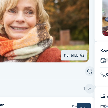
Ko
Fler bilder
1
Län
fon
Pris