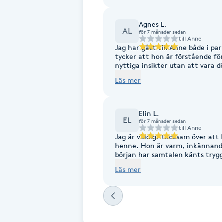
ångest på ett djupare plan, oc
hjälpt mig att växa som person. 
Fotsvamp
jag fått genom 
Agnes L.
AL
för 7 månader sedan
till
Anne
Fotvård
Jag har gått till Anne både i p
tycker att hon är förstående f
nyttiga insikter utan att vara dömande eller
Fransar
insikter och bekräftelse på att 
Läs mer
inkännande och flexibel där de
dagsform. Det är väldigt kravlös
Fransborttagning
rekommendera henne till alla. D
arbete!
Elin L.
EL
för 7 månader sedan
Fransfärgning
till
Anne
Jag är väldigt tacksam över att 
henne. Hon är varm, inkännande
Fransförlängning
början har samtalen känts trygg
att känna mig dömd. Det som be
Läs mer
som att hon verkligen bryr sig,
Fransförlängning Megavolym
dem. Jag känner mig sedd, hålle
skillnad. Kan varmt rekommender
Fransförlängning Volym