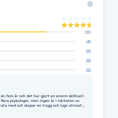
(
11
)
(
4
)
(
0
)
(
0
)
(
0
)
 än fem år och det har gjort en enorm skillnad i
at flera psykologer, men ingen är i närheten av
r öppna upp sig. Hos henne känner man sig sedd,