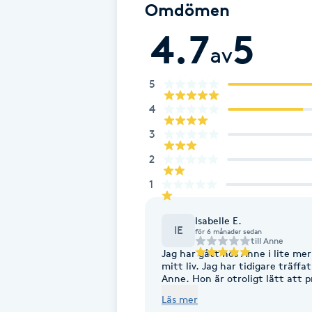
Eyeliner-tatuering
Omdömen
F
4.7
5
av
Face framing
5
Faceliftmassage
4
3
Fet hårbotten
2
Fettreducering
1
Fibromassage
Isabelle E.
IE
för 6 månader sedan
till
Anne
Fillers
Jag har gått hos Anne i lite mer
mitt liv. Jag har tidigare träff
Anne. Hon är otroligt lätt att prata med och skapar en trygg och lugn atmosfär
som gör att man verkligen våga
Fotmassage
Läs mer
förstådd och tagen på allvar. Anne har hjälpt mig att förstå mig själv och min