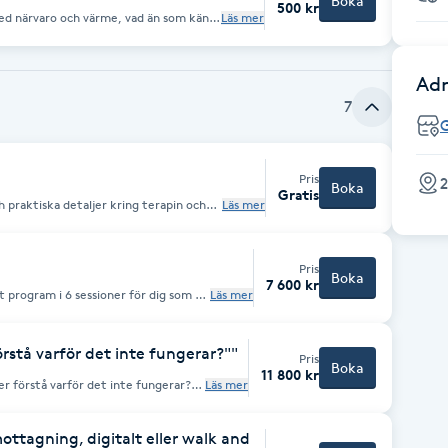
Boka
500 kr
Läs mer
eder och förstärker dig under arbetets
 mer på min hemsida
Adr
7
Pris
2
Boka
Gratis
h praktiska detaljer kring terapin och
Läs mer
r om vad det är som har fört dig till
ur vi skulle kunna arbeta tillsammans.
Pris
Boka
7 600 kr
t program i 6 sessioner för dig som vill
Läs mer
uld och bygga en stabil självkänsla och
nuter Du bokar session för session.
förstå varför det inte fungerar?""
Pris
Boka
11 800 kr
er förstå varför det inte fungerar?”
Läs mer
: Självkännedom: Lär
r dina känslor, behov och mönster som
Att sätta och respektera gränser är
mottagning, digitalt eller walk and
mmer att få verktyg för att