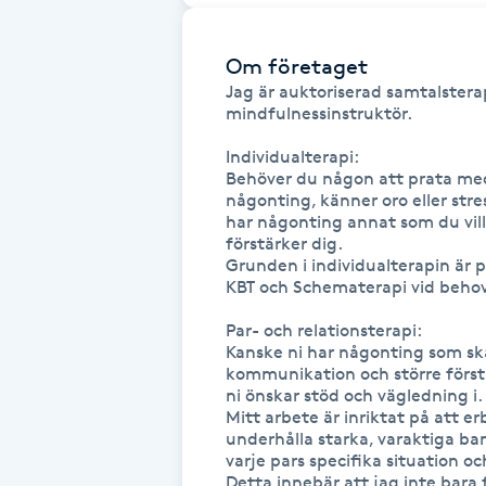
Fransk manikyr
Om företaget
Fransrengöring
Jag är auktoriserad samtalstera
mindfulnessinstruktör.  

Frekvensterapi
Individualterapi:  

Behöver du någon att prata med?
någonting, känner oro eller stress
Friskvård
har någonting annat som du vill 
förstärker dig.  

Grunden i individualterapin är 
Friskvårdsmassage
KBT och Schematerapi vid behov  
Par- och relationsterapi:

Frisör
Kanske ni har någonting som skaver
kommunikation och större förstå
Funktionsanalys
ni önskar stöd och vägledning i.

Mitt arbete är inriktat på att e
underhålla starka, varaktiga band
Färgning
varje pars specifika situation o
Detta innebär att jag inte bara 