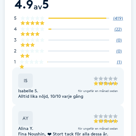
4.9
5
av
F
5
(
419
)
Face framing
4
(
22
)
3
Faceliftmassage
(
0
)
2
(
0
)
Fet hårbotten
1
(
1
)
Fettreducering
IS
till
Nooshin
Isabelle S.
Fibromassage
för ungefär en månad sedan
Alltid lika nöjd, 10/10 varje gång
Fillers
AY
till
Nooshin
Fotmassage
Alina Y.
för ungefär en månad sedan
Fina Noushin, ❤️ Stort tack för alla dessa år.