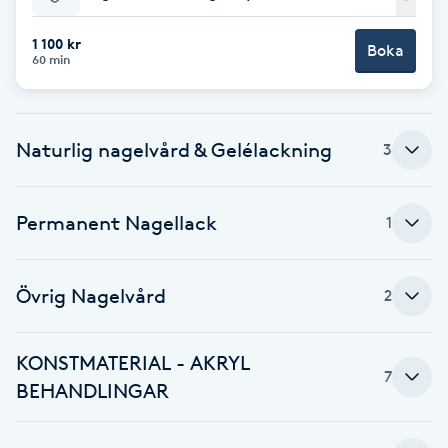
Babylights
1 100 kr
Boka
60 min
Balayage
Naturlig nagelvård & Gelélackning
Bambumassage
3
Barber
Permanent Nagellack
1
Barnklippning
Övrig Nagelvård
2
BIAB
KONSTMATERIAL - AKRYL
Blowout
7
BEHANDLINGAR
Bottenfärg