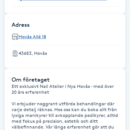
Föning
G
Adress
Gel naglar
Hovås Allé 18
Gelenaglar
43653, Hovås
Gellack
Gellack med förstärkning
Om företaget
Ett exklusivt Nail Atelier i Nya Hovås – med över 
20 års erfarenhet

Gravidmassage
Vi erbjuder noggrant utförda behandlingar där 
varje detalj räknas. Hos oss kan du boka allt från 
Gravidyoga
lyxiga manikyrer till avkopplande pedikyrer, alltid 
med fokus på precision, estetik och ditt 
Gruppträning
välbefinnande. Vår långa erfarenhet gör att du 