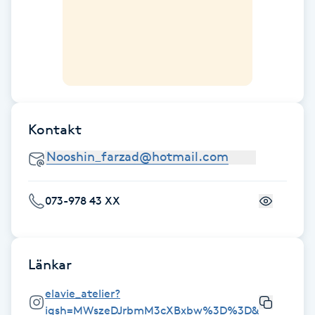
Fransk manikyr
Fransrengöring
Frekvensterapi
Kontakt
Friskvård
Friskvårdsmassage
073-978 43 XX
Frisör
Funktionsanalys
Länkar
Färgning
elavie_atelier?
igsh=MWszeDJrbmM3cXBxbw%3D%3D&utm_sourc