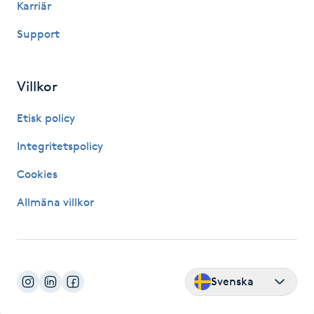
Karriär
Hårborttagning
Support
Hårbottenbehandling
Villkor
Hårförlängning
Etisk policy
Hårvård
Integritetspolicy
Hälsa
Cookies
Allmäna villkor
Hälsprickor
I
Idrottsmassage
Svenska
IPL