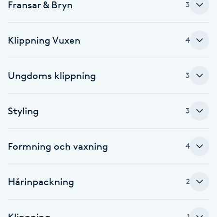
Fransar & Bryn
3
Brynformning
Klippning Vuxen
4
Brynfärgning
Brynplockning
Ungdoms klippning
3
Bröllopsuppsättning
Styling
3
C
Celluliter
Formning och vaxning
4
Coachning
Hårinpackning
2
Color correction
Klippning
1