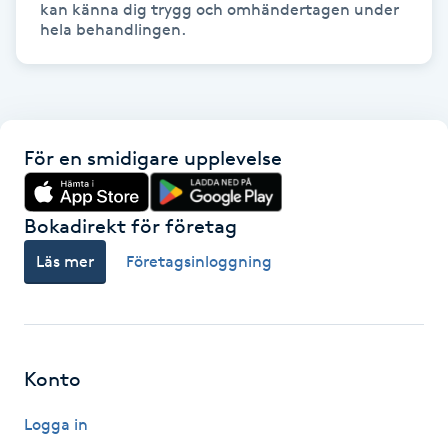
kan känna dig trygg och omhändertagen under 
Gua Sha-massage
H
Hatha Yoga
För en smidigare upplevelse
Headspa
Bokadirekt för företag
Healing
Läs mer
Företagsinloggning
Herrklippning
HIFU
Konto
Hollywood Peel
Logga in