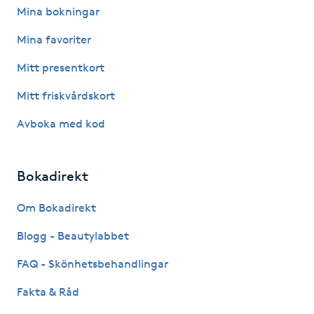
Hot Stone Massage
Mina bokningar
Mina favoriter
Hot yoga
Mitt presentkort
Hudföryngring
Mitt friskvårdskort
Avboka med kod
Huduppstramning
Hudvård
Bokadirekt
Hyaluronsyra
Om Bokadirekt
Blogg - Beautylabbet
Hyperhidros
FAQ - Skönhetsbehandlingar
Hypnos
Fakta & Råd