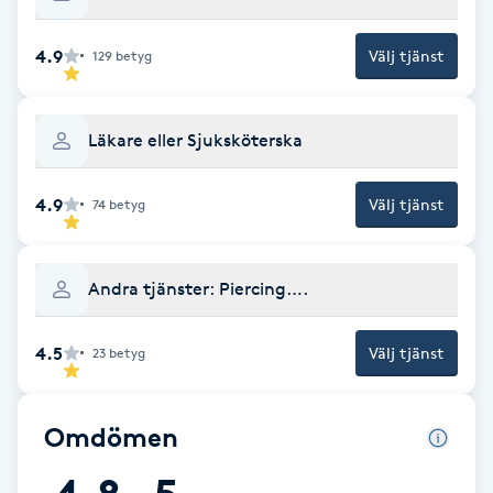
F
4.9
Välj tjänst
129
betyg
Face framing
Läkare eller Sjuksköterska
Faceliftmassage
4.9
Välj tjänst
74
betyg
Fet hårbotten
Fettreducering
Andra tjänster: Piercing….
Fibromassage
4.5
Välj tjänst
23
betyg
Fillers
Omdömen
Fotmassage