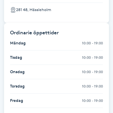
281 48, Hässleholm
Gua Sha-massage
H
Hatha Yoga
Ordinarie öppettider
Måndag
10:00 - 19:00
Headspa
Tisdag
10:00 - 19:00
Healing
Onsdag
10:00 - 19:00
Herrklippning
Torsdag
10:00 - 19:00
HIFU
Fredag
10:00 - 19:00
Hollywood Peel