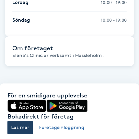
Lördag
10:00 - 19:00
Hot Stone Massage
Söndag
10:00 - 19:00
Hot yoga
Hudföryngring
Om företaget
Elena’s Clinic är verksamt i Hässleholm .
Huduppstramning
Hudvård
Hyaluronsyra
För en smidigare upplevelse
Hyperhidros
Bokadirekt för företag
Hypnos
Läs mer
Företagsinloggning