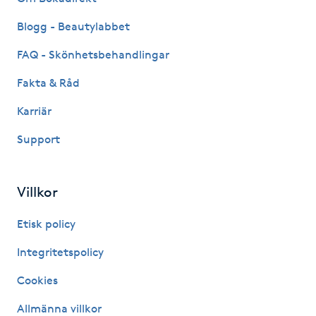
IPL hårborttagning
Blogg - Beautylabbet
FAQ - Skönhetsbehandlingar
IR-massage
Fakta & Råd
J
Karriär
Japansk massage
Support
K
K18
Villkor
Katun fransar
Etisk policy
Integritetspolicy
Kemisk peeling
Cookies
Keratinbehandling
Allmänna villkor