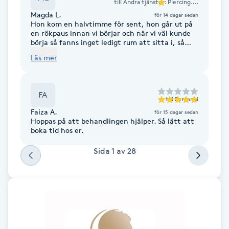
till
Andra tjänster: Piercing….
Fransk manikyr
Magda L.
för 14 dagar sedan
Hon kom en halvtimme för sent, hon går ut på
en rökpaus innan vi börjar och när vi väl kunde
Fransrengöring
börja så fanns inget ledigt rum att sitta i, så
hon gjorde lashliftet på mig på en stol vid
Läs mer
”receptionen”/kassan. Mitt lashlift blev ingen
Frekvensterapi
skillnad jämfört med innan. Stod att det skulle
kosta 300kr men när jag var klar sa de att det
kostade 500kr eftersom de färgade fransarna
FA
Friskvård
också. Framgick ingenstans att det kostade
till
Personal
extra för färg. Extremt dåligt. Kommer aldrig gå
Faiza A.
för 15 dagar sedan
hit igen.
Hoppas på att behandlingen hjälper. Så lätt att
Friskvårdsmassage
boka tid hos er.
Sida
1
av
28
Frisör
Funktionsanalys
Färgning