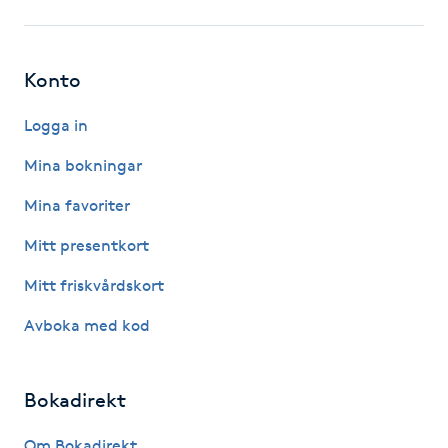
Hårborttagning
Hårbottenbehandling
Konto
Hårförlängning
Logga in
Mina bokningar
Hårvård
Mina favoriter
Hälsa
Mitt presentkort
Mitt friskvårdskort
Hälsprickor
I
Avboka med kod
Idrottsmassage
Bokadirekt
IPL
Om Bokadirekt