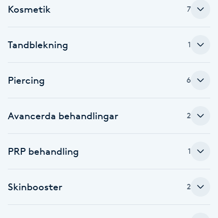
Kosmetik
7
Brynformning
Tandblekning
1
Brynfärgning
Brynplockning
Piercing
6
Bröllopsuppsättning
Avancerda behandlingar
C
2
Celluliter
PRP behandling
1
Coachning
Skinbooster
2
Color correction