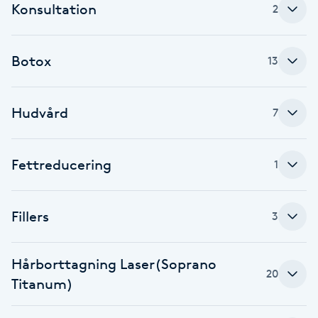
Konsultation
2
Babylights
Botox
13
Balayage
Bambumassage
Hudvård
7
Barber
Fettreducering
1
Barnklippning
Fillers
3
BIAB
Hårborttagning Laser(Soprano
Blowout
20
Titanum)
Bottenfärg