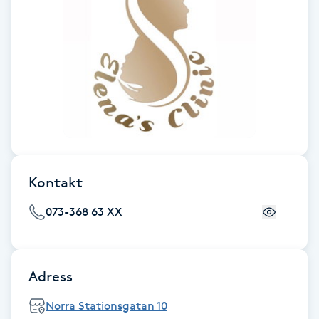
Föning
G
Gel naglar
Gelenaglar
Gellack
Kontakt
Gellack med förstärkning
073-368 63 XX
Gravidmassage
Gravidyoga
Adress
Norra Stationsgatan 10
Gruppträning