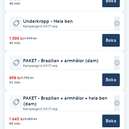
Boka
40 min
Fransk manikyr
Underkropp - Hela ben
Fransrengöring
Kampanjpris till 17 sep
Frekvensterapi
1 000 kr
1 999 kr
Boka
45 min
Friskvård
PAKET - Brazilian + armhålor (dam)
Kampanjpris till 17 sep
Friskvårdsmassage
898 kr
1 795 kr
Boka
55 min
Frisör
PAKET - Brazilian + armhålor + hela ben
Funktionsanalys
(dam)
Kampanjpris till 17 sep
Färgning
1 645 kr
3 289 kr
Boka
80 min