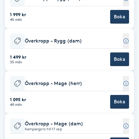
Olaplexbehandling
1 999 kr
Boka
45 min
Ombre
Ombre brows
Överkropp - Rygg (dam)
Ombre naglar
1 499 kr
Boka
35 min
Optiker
Överkropp - Mage (herr)
Ortobionomi
1 095 kr
Boka
40 min
Ortopedi
Överkropp - Mage (dam)
Osteopati
Kampanjpris till 17 sep
P