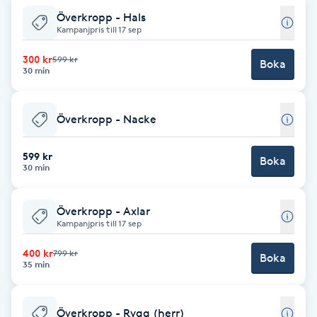
Överkropp - Hals
Kampanjpris till 17 sep
Naglar borttagning
300 kr
599 kr
Boka
Naglar reparation
30 min
Naprapati
Överkropp - Nacke
Navelpiercing
599 kr
Boka
30 min
NBE-massage
Överkropp - Axlar
Kampanjpris till 17 sep
Ny frisyr
O
400 kr
799 kr
Boka
35 min
Olaplex
Överkropp - Rygg (herr)