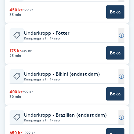
Fotsvamp
450 kr
899 kr
Boka
35 min
Fotvård
Underkropp - Fötter
Kampanjpris till 17 sep
Fransar
175 kr
349 kr
Boka
25 min
Fransborttagning
Fransfärgning
Underkropp - Bikini (endast dam)
Kampanjpris till 17 sep
Fransförlängning
400 kr
799 kr
Boka
30 min
Fransförlängning Megavolym
Underkropp - Brazilian (endast dam)
Kampanjpris till 17 sep
Fransförlängning Volym
650 kr
1 299 kr