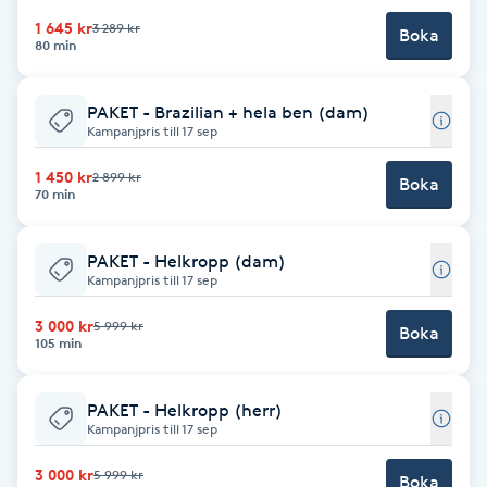
1 645 kr
3 289 kr
Kinesiologi
Boka
80 min
Kinesisk medicin
PAKET - Brazilian + hela ben (dam)
Kampanjpris till 17 sep
Kiropraktik
1 450 kr
2 899 kr
Boka
70 min
Klangmassage
PAKET - Helkropp (dam)
Klippning
Kampanjpris till 17 sep
3 000 kr
5 999 kr
Boka
Klippning & Slingor
105 min
Klippning ungdom
PAKET - Helkropp (herr)
Kampanjpris till 17 sep
Koppningsmassage
3 000 kr
5 999 kr
Boka