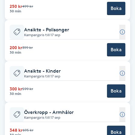
Megavolymfransar
250 kr
499 kr
Boka
30 min
Melasma
Ansikte - Polisonger
Kampanjpris till 17 sep
Mesoterapi
200 kr
399 kr
Boka
30 min
MicroPen
Ansikte - Kinder
Microshading
Kampanjpris till 17 sep
300 kr
599 kr
Mixfransar
Boka
30 min
N
Överkropp - Armhålor
Nagelförlängning
Kampanjpris till 17 sep
348 kr
695 kr
Nagelförlängning akryl
Boka
30 min