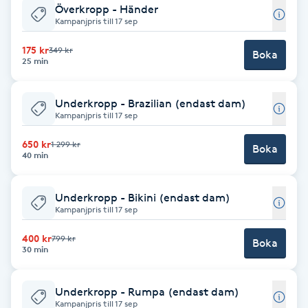
Överkropp - Händer
Kampanjpris till 17 sep
PRX-T33
175 kr
349 kr
Boka
25 min
Psoriasis
PT
Underkropp - Brazilian (endast dam)
Kampanjpris till 17 sep
R
650 kr
1 299 kr
Boka
40 min
Radiofrekvens
Rakning
Underkropp - Bikini (endast dam)
Kampanjpris till 17 sep
Reflexologi
400 kr
799 kr
Boka
30 min
Regndroppsmassage
Underkropp - Rumpa (endast dam)
Kampanjpris till 17 sep