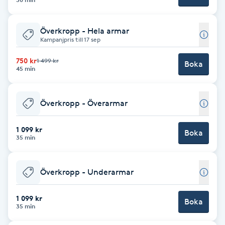
Nagelförlängning gelé
Överkropp - Hela armar
Kampanjpris till 17 sep
Nagelförlängning glasfiber
750 kr
1 499 kr
Boka
45 min
Nagelförlängning silke
Överkropp - Överarmar
Nagelförstärkning
1 099 kr
Boka
Nagelklippning
35 min
Nagelsvamp
Överkropp - Underarmar
Nageltrång
1 099 kr
Boka
35 min
Nagelvård