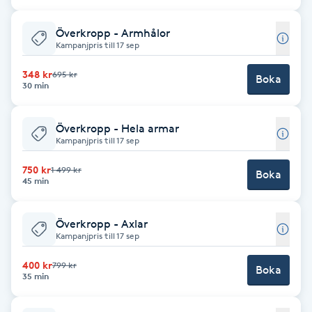
Cryoterapi
D
Överkropp - Armhålor
Kampanjpris till 17 sep
Damklippning
348 kr
695 kr
Boka
30 min
Dermapen
Överkropp - Hela armar
Diamantslipning
Kampanjpris till 17 sep
E
750 kr
1 499 kr
Boka
45 min
Enzympeeling
Överkropp - Axlar
Extensions
Kampanjpris till 17 sep
400 kr
799 kr
Boka
Extensions borttagning
35 min
Eyeliner-tatuering