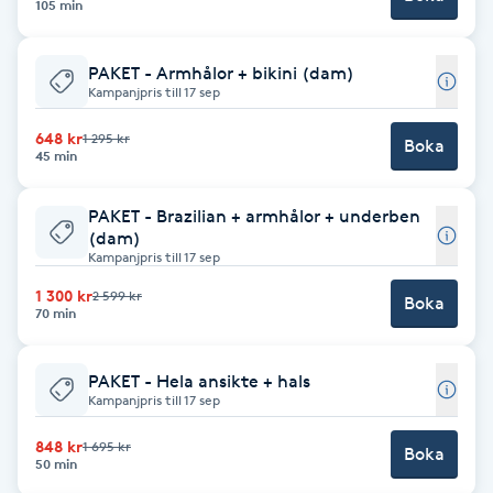
105 min
Kosmetisk tatuering
PAKET - Armhålor + bikini (dam)
Kostrådgivning
Kampanjpris till 17 sep
648 kr
1 295 kr
Boka
Kroppsinpackning
45 min
Kroppspeeling
PAKET - Brazilian + armhålor + underben
(dam)
Kampanjpris till 17 sep
Käkledsbehandling
1 300 kr
2 599 kr
Boka
70 min
Kärlbehandling
L
PAKET - Hela ansikte + hals
Kampanjpris till 17 sep
Laserbehandling
848 kr
1 695 kr
Boka
50 min
Lashlift Keratin