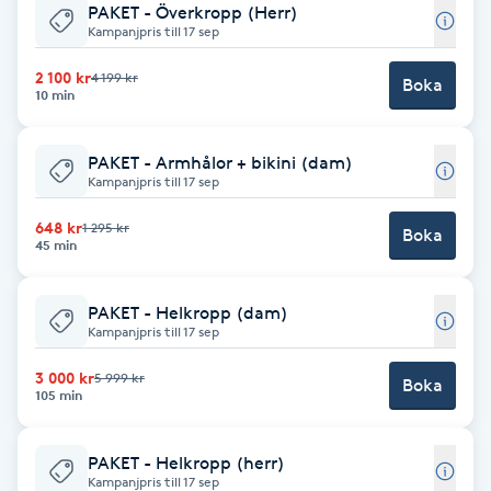
PAKET - Överkropp (Herr)
Kampanjpris till 17 sep
Gua Sha-massage
2 100 kr
4 199 kr
H
Boka
10 min
Hatha Yoga
PAKET - Armhålor + bikini (dam)
Kampanjpris till 17 sep
Headspa
648 kr
1 295 kr
Boka
45 min
Healing
PAKET - Helkropp (dam)
Herrklippning
Kampanjpris till 17 sep
3 000 kr
5 999 kr
HIFU
Boka
105 min
Hollywood Peel
PAKET - Helkropp (herr)
Kampanjpris till 17 sep