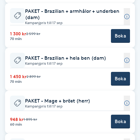
Föning
PAKET - Brazilian + armhålor + underben
G
(dam)
Kampanjpris till 17 sep
Gel naglar
1 300 kr
2 599 kr
Boka
70 min
Gelenaglar
PAKET - Brazilian + hela ben (dam)
Kampanjpris till 17 sep
Gellack
1 450 kr
2 899 kr
Boka
70 min
Gellack med förstärkning
PAKET - Mage + bröst (herr)
Gravidmassage
Kampanjpris till 17 sep
Gravidyoga
948 kr
1 895 kr
Boka
60 min
Gruppträning