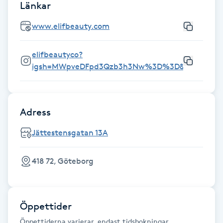
Länkar
Vårtor
Y
www.elifbeauty.com
Yin Yoga
elifbeautyco?
igsh=MWpveDFpd3Qzb3h3Nw%3D%3D&utm_sourc
Yoga
Yoga Nidra
Adress
Jättestensgatan 13A
Yogamassage
Z
418 72, Göteborg
Zonterapi
Zumba
Öppettider
Ö
Öppettiderna varierar, endast tidsbokningar.