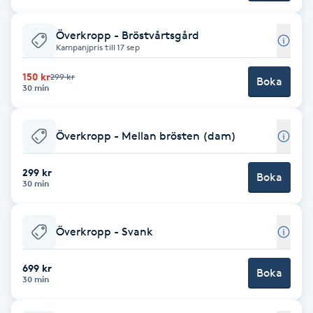
Picolaser
Överkropp - Bröstvårtsgård
Kampanjpris till 17 sep
Piercing
150 kr
299 kr
Boka
30 min
Pigmentbehandling
Överkropp - Mellan brösten (dam)
Pigmentfläckar
299 kr
Boka
Plastikkirurgi
30 min
Powder brows
Överkropp - Svank
Power Yoga
699 kr
Boka
30 min
PRP (Platelet Rich Plasma)