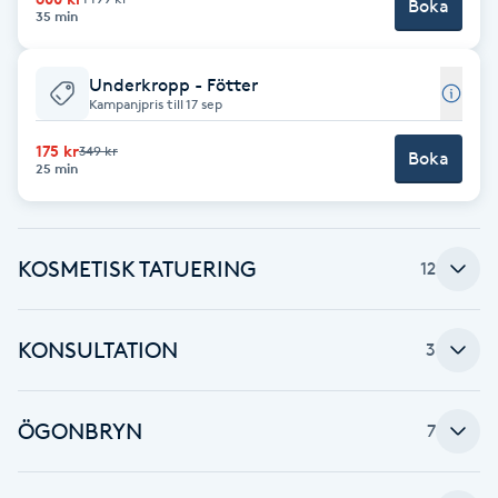
Boka
35 min
Senioryoga
Underkropp - Fötter
Shiatsu
Kampanjpris till 17 sep
175 kr
349 kr
Singelfransar
Boka
25 min
Sjukgymnastik
KOSMETISK TATUERING
12
Skalpmassage
Skinbooster
KONSULTATION
3
Sklerosering
ÖGONBRYN
7
Skoinlägg