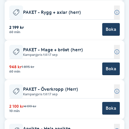
PAKET - Rygg + axlar (herr)
LED-ljusterapi
2 199 kr
Boka
Liktornar
60 min
LPG
PAKET - Mage + bröst (herr)
Kampanjpris till 17 sep
LPG-behandling
948 kr
1 895 kr
Boka
60 min
LPG-massage
PAKET - Överkropp (Herr)
Kampanjpris till 17 sep
Luggklippning
2 100 kr
4 199 kr
Boka
10 min
Lymfmassage
Läpptatuering
Ansikte - Hela ansikte