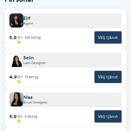
Spa manikyr & pedikyr
Elif
Ägare
Spa-manikyr
5.0
Välj tjänst
166
betyg
Spa-pedikyr
Spraytan
Selin
Lash Designer
Stylist
4.9
Välj tjänst
13
betyg
Sugaring
Nisa
Brow Designer
Svensk massage
5.0
Välj tjänst
6
betyg
Svettbehandling