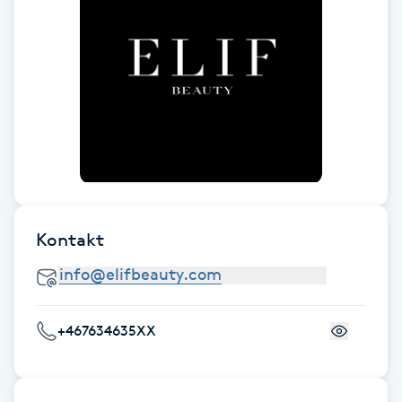
Vaccination
Vampyrbehandling
Vaxning
Vaxning brasiliansk
Veterinär
Kontakt
Vibrationsmassage
Vinyasa Yoga
+467634635XX
Volymfransar