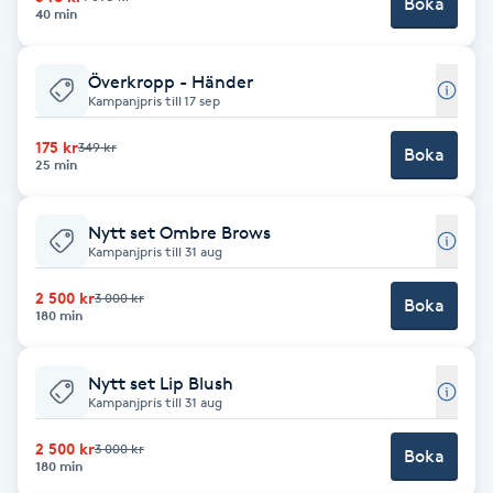
Boka
Hårborttagning
40 min
Hårbottenbehandling
Överkropp - Händer
Kampanjpris till 17 sep
Hårförlängning
175 kr
349 kr
Boka
25 min
Hårvård
Nytt set Ombre Brows
Kampanjpris till 31 aug
Hälsa
2 500 kr
3 000 kr
Boka
180 min
Hälsprickor
I
Nytt set Lip Blush
Kampanjpris till 31 aug
Idrottsmassage
2 500 kr
3 000 kr
Boka
180 min
IPL