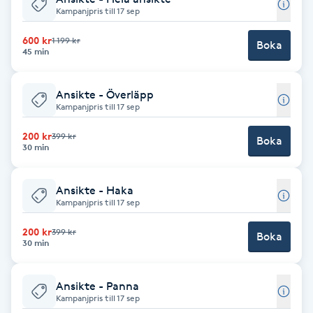
Kampanjpris till 17 sep
M
600 kr
1 199 kr
Boka
45 min
Makeup
Manikyr & Pedikyr
Ansikte - Överläpp
Kampanjpris till 17 sep
Massage
200 kr
399 kr
Boka
30 min
Medial vägledning
Ansikte - Haka
Kampanjpris till 17 sep
Medicinsk massage
200 kr
399 kr
Boka
30 min
Meditation
Ansikte - Panna
Medium
Kampanjpris till 17 sep