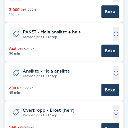
Hot Stone Massage
3 000 kr
5 999 kr
Boka
105 min
Hot yoga
PAKET - Hela ansikte + hals
Hudföryngring
Kampanjpris till 17 sep
848 kr
1 695 kr
Boka
Huduppstramning
50 min
Hudvård
Ansikte - Hela ansikte
Kampanjpris till 17 sep
Hyaluronsyra
600 kr
1 199 kr
Boka
45 min
Hyperhidros
Överkropp - Bröst (herr)
Hypnos
Kampanjpris till 17 sep
548 kr
1 095 kr