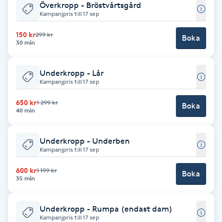
Överkropp - Bröstvårtsgård
F
Kampanjpris till 17 sep
150 kr
299 kr
Face framing
Boka
30 min
Faceliftmassage
Underkropp - Lår
Kampanjpris till 17 sep
Fet hårbotten
650 kr
1 299 kr
Boka
40 min
Fettreducering
Underkropp - Underben
Fibromassage
Kampanjpris till 17 sep
600 kr
1 199 kr
Boka
Fillers
35 min
Fotmassage
Underkropp - Rumpa (endast dam)
Kampanjpris till 17 sep