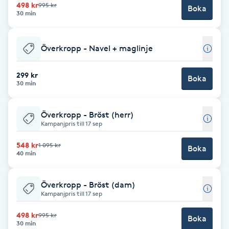
498 kr
995 kr
Boka
30 min
Paraffinbehandling
Pedikyr
Överkropp - Navel + maglinje
299 kr
Pensionärklippning
Boka
30 min
Permanent
Överkropp - Bröst (herr)
Kampanjpris till 17 sep
Permanent hårborttagning
548 kr
1 095 kr
Boka
40 min
Permanent ögonbrynsmakeup
Överkropp - Bröst (dam)
Personal shopper
Kampanjpris till 17 sep
498 kr
995 kr
Boka
Personlig tränare
30 min