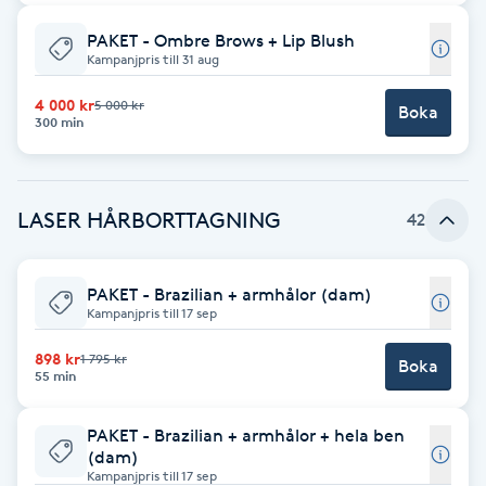
IPL hårborttagning
PAKET - Ombre Brows + Lip Blush
Kampanjpris till 31 aug
IR-massage
4 000 kr
5 000 kr
Boka
300 min
J
Japansk massage
LASER HÅRBORTTAGNING
42
K
K18
PAKET - Brazilian + armhålor (dam)
Kampanjpris till 17 sep
Katun fransar
898 kr
1 795 kr
Boka
55 min
Kemisk peeling
PAKET - Brazilian + armhålor + hela ben
Keratinbehandling
(dam)
Kampanjpris till 17 sep