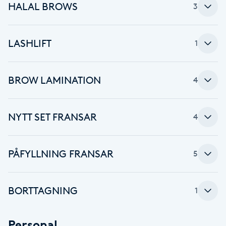
HALAL BROWS
3
Skägg
LASHLIFT
Skäggfärgning
1
Skäggklippning
BROW LAMINATION
4
Skäggtrimmning
NYTT SET FRANSAR
4
Skönhet
PÅFYLLNING FRANSAR
5
Slingor
Sockring
BORTTAGNING
1
Spa
Personal