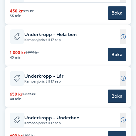
Reiki
450 kr
899 kr
Boka
35 min
Reikihealing
Underkropp - Hela ben
Reiki massage
Kampanjpris till 17 sep
Restorative Yoga
1 000 kr
1 999 kr
Boka
45 min
Rosacea
Underkropp - Lår
Kampanjpris till 17 sep
Rosenmetoden
650 kr
1 299 kr
Boka
40 min
Ryggmassage
S
Underkropp - Underben
Kampanjpris till 17 sep
Samtalsterapi
600 kr
1 199 kr