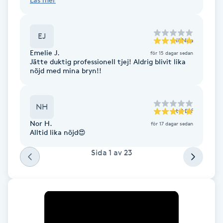
verkligen proffsig. Kommer aldrig gå till någon
annan igen :)
Toning
EJ
till
Nisa
Emelie J.
Torr hårbotten
för 15 dagar sedan
Jätte duktig professionell tjej! Aldrig blivit lika
nöjd med mina bryn!!
Torrborstning
NH
Triggerpunktsmassage
till
Elif
Nor H.
för 17 dagar sedan
Alltid lika nöjd😍
Trådning
Sida
1
av
23
Träning
Tvätt & Fön
V