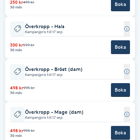
250 kr
499 kr
Boka
30 min
Brynformning
Överkropp - Hals
Brynfärgning
Kampanjpris till 17 sep
300 kr
599 kr
Brynplockning
Boka
30 min
Bröllopsuppsättning
Överkropp - Bröst (dam)
C
Kampanjpris till 17 sep
498 kr
995 kr
Celluliter
Boka
30 min
Coachning
Överkropp - Mage (dam)
Kampanjpris till 17 sep
Color correction
498 kr
995 kr
Boka
30 min