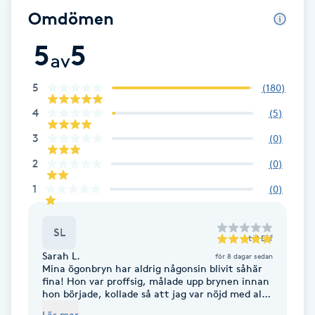
T
Omdömen
Tuina-massage
5
5
av
Taktil massage
5
(
180
)
4
(
5
)
Tandblekning
3
(
0
)
Tandläkare
2
(
0
)
1
(
0
)
Tatuering
SL
Tatueringsborttagning
till
Elif
Sarah L.
för 8 dagar sedan
Mina ögonbryn har aldrig någonsin blivit såhär
Terapi
fina! Hon var proffsig, målade upp brynen innan
hon började, kollade så att jag var nöjd med allt
exakt hela tiden. Så otroligt trevlig och
Thaimassage
Läs mer