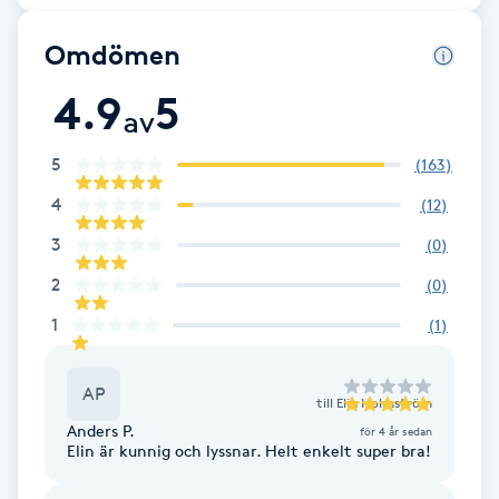
Brynformning
Omdömen
4.9
5
Brynfärgning
av
5
Brynplockning
(
163
)
4
(
12
)
Bröllopsuppsättning
3
(
0
)
C
2
(
0
)
Celluliter
1
(
1
)
Coachning
AP
till
Elin Holmström
Anders P.
för 4 år sedan
Color correction
Elin är kunnig och lyssnar. Helt enkelt super bra!