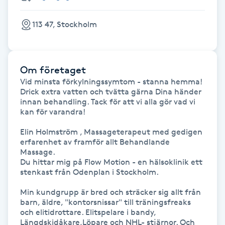
Fotsvamp
113 47, Stockholm
Fotvård
Fransar
Om företaget
Vid minsta förkylningssymtom - stanna hemma!

Drick extra vatten och tvätta gärna Dina händer 
Fransborttagning
innan behandling. Tack för att vi alla gör vad vi 
kan för varandra! 

Fransfärgning
Elin Holmström , Massageterapeut med gedigen 
erfarenhet av framför allt Behandlande 
Fransförlängning
Massage.

Du hittar mig på Flow Motion - en hälsoklinik ett 
stenkast från Odenplan i Stockholm. 

Fransförlängning Megavolym
Min kundgrupp är bred och sträcker sig allt från 
barn, äldre, "kontorsnissar" till träningsfreaks 
Fransförlängning Volym
och elitidrottare. Elitspelare i bandy, 
Längdskidåkare,Löpare och NHL- stjärnor. Och 