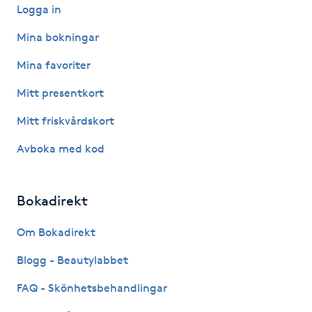
Logga in
Gua Sha-massage
Mina bokningar
H
Mina favoriter
Hatha Yoga
Mitt presentkort
Mitt friskvårdskort
Headspa
Avboka med kod
Healing
Bokadirekt
Herrklippning
Om Bokadirekt
HIFU
Blogg - Beautylabbet
Hollywood Peel
FAQ - Skönhetsbehandlingar