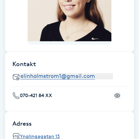
F
Face framing
Faceliftmassage
Fet hårbotten
Kontakt
Fettreducering
Fibromassage
070-421 84 XX
Fillers
Adress
Fotmassage
Ynglingagatan 13