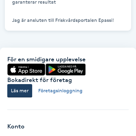
garanterar resultat

Föning
G
Jag är ansluten till Friskvårdsportalen Epassi!
Gel naglar
Gelenaglar
För en smidigare upplevelse
Gellack
Bokadirekt för företag
Gellack med förstärkning
Läs mer
Företagsinloggning
Gravidmassage
Gravidyoga
Konto
Gruppträning