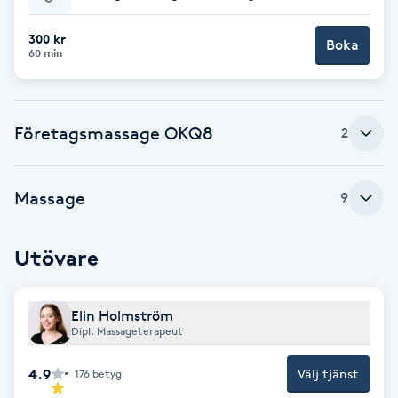
Babylights
300 kr
Boka
60 min
Balayage
Företagsmassage OKQ8
Bambumassage
2
Barber
Massage
9
Barnklippning
Utövare
BIAB
Elin Holmström
Blowout
Dipl. Massageterapeut
4.9
Välj tjänst
176
betyg
Bottenfärg