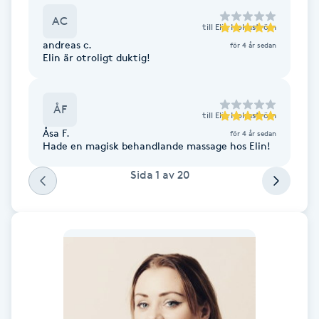
Cryoterapi
AC
D
till
Elin Holmström
andreas c.
för 4 år sedan
Elin är otroligt duktig!
Damklippning
Dermapen
ÅF
till
Elin Holmström
Åsa F.
för 4 år sedan
Diamantslipning
Hade en magisk behandlande massage hos Elin!
E
Sida
1
av
20
Enzympeeling
Extensions
Extensions borttagning
Eyeliner-tatuering