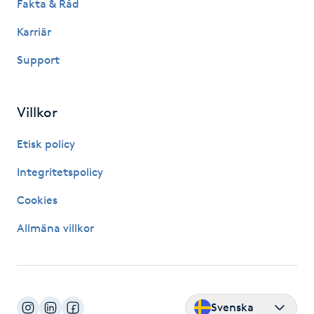
Fakta & Råd
Hot Stone Massage
Karriär
Hot yoga
Support
Hudföryngring
Villkor
Huduppstramning
Etisk policy
Hudvård
Integritetspolicy
Cookies
Hyaluronsyra
Allmäna villkor
Hyperhidros
Hypnos
Svenska