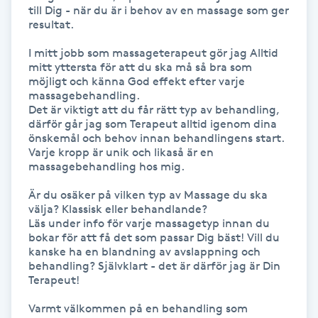
till Dig - när du är i behov av en massage som ger 
Fransk manikyr
resultat.  

I mitt jobb som massageterapeut gör jag Alltid 
Fransrengöring
mitt yttersta för att du ska må så bra som 
möjligt och känna God effekt efter varje 
Frekvensterapi
massagebehandling.

Det är viktigt att du får rätt typ av behandling, 
därför går jag som Terapeut alltid igenom dina 
Friskvård
önskemål och behov innan behandlingens start.

Varje kropp är unik och likaså är en 
massagebehandling hos mig.

Friskvårdsmassage
Är du osäker på vilken typ av Massage du ska 
välja? Klassisk eller behandlande?

Frisör
Läs under info för varje massagetyp innan du 
bokar för att få det som passar Dig bäst! Vill du 
kanske ha en blandning av avslappning och 
Funktionsanalys
behandling? Självklart - det är därför jag är Din 
Terapeut! 

Färgning
Varmt välkommen på en behandling som 