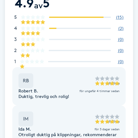
4.9
5
Cryoterapi
av
D
5
(
15
)
Damklippning
4
(
2
)
3
(
0
)
Dermapen
2
(
0
)
Diamantslipning
1
(
0
)
E
RB
till
Elina
Enzympeeling
Robert B.
för ungefär 4 timmar sedan
Duktig, trevlig och rolig!
Extensions
IM
Extensions borttagning
till
Elina
Ida M.
för 3 dagar sedan
Otroligt duktig på klippningar, rekommenderar
Eyeliner-tatuering