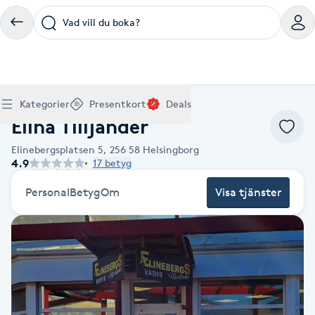
Vad vill du boka?
Boka klippning, färg, balayage eller barberare - allt
Thaimassage, gravidmassage, koppning eller klassisk
Manikyr, nagelförlängning, akryl eller gellack - boka
Lashlift, browlift, fransförlängning och trådning - få
Ansiktsbehandling, microneedling, Dermapen eller
Spraytan, fillers, tandblekning eller makeup -
Akupunktur, kiropraktik, yoga eller samtalsterapi -
Presentkort på Bokadirekt
Deals
A
Hem
Frisör Helsingborg
Köp Friskvårdskort
Kategorier
Presentkort
Deals
för ditt hår på ett ställe.
- hitta rätt behandling här.
dina naglar hos proffs.
form och färg med stil.
LPG - boka din hudvård nu.
upptäck skönhetsbehandlingar här.
boka din väg till välmående.
Elina Tilljander
Gäller för friskvårdstjänster hos 4 500+ utövare
Köp Presentkort
Hitta en deal
Akne
Frisör nära mig
Massage nära mig
Naglar nära mig
Fransar & Bryn nära mig
Hudvård nära mig
Skönhet nära mig
Hälsa nära mig
Gäller hos 10 000+ specialister - digital eller fysisk
Alltid med rabatt
Elinebergsplatsen 5,
256 58
Helsingborg
Mitt friskvårdskort
leverans
4.9
17 betyg
POPULÄRA DEALSKATEGORIER
Aknebehandling
POPULÄRA FRISKVÅRDSTJÄNSTER
POPULÄRA TJÄNSTER
POPULÄRA TJÄNSTER
POPULÄRA TJÄNSTER
POPULÄRA TJÄNSTER
POPULÄRA TJÄNSTER
POPULÄRA TJÄNSTER
POPULÄRA TJÄNSTER
Mitt presentkort
Frisör
Lashlift
Personal
Betyg
Om
Visa tjänster
Massage
Koppningsmassage
Klippning
Thaimassage
Pedikyr
Fransar
Ansiktsbehandling
Fillers
Kiropraktik
Barnklippning
Fotmassage
Gele naglar
Microblading
Dermapen
Kosmetisk tatuering
Yoga
POPULÄRT ATT BOKA
Akrylnaglar
Barberare
Browlift
Thaimassage
Taktil massage
Frisör
Manikyr
Herrklippning
Svensk massage
Nagelförlängning
Fransförlängning
Microneedling
Piercing
Naprapati
Balayage
Ansiktsmassage
Akrylnaglar
Trådning
Pigmentfläckar
Makeup
Träning
Massage
Naglar
Akupressur
Ansiktsmassage
Naprapati
Massage
Hudvård
Slingor
Klassisk massage
Manikyr
Lashlift
Headspa
Spraytan
Medicinsk fotvård
Keratin
Taktil massage
Fransk manikyr
Singel fransar
Rosaceabehandling
Skinbooster
Sjukgymnastik
Hudvård
Manikyr
Fotmassage
Kiropraktik
Thaimassage
Ansiktsbehandling
Hårförlängning
Lymfmassage
Nagelvård
Ögonbryn
LPG
Tandblekning
Estetisk fotvård
Olaplex
Koppningsmassage
Borttagning
Fransfärgning
Kärlbehandling
PRP
Samtalsterapi
Akupunktur
Ansiktsbehandling
Pedikyr
Lymfmassage
Träning
Ansiktsmassage
Microneedling
Barberare
Gravidmassage
Gellack
Browlift
HIFU
Tatuering
Akupunktur
Reparation
Volymfransar
Aknebehandling
Hyperhidros
Healing