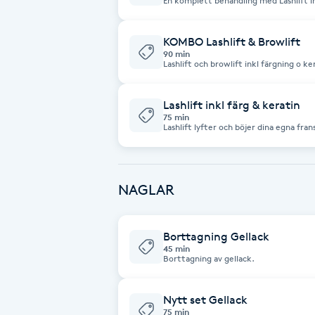
En komplett behandling med Lashlift in
Fransk manikyr
KOMBO Lashlift & Browlift
90 min
Fransrengöring
Lashlift och browlift inkl färgning o k
Frekvensterapi
Lashlift inkl färg & keratin
75 min
Lashlift lyfter och böjer dina egna fra
Friskvård
keratinbehandling ingår. Håller vanligtv
komma osminkad och utan feta/oljiga p
Friskvårdsmassage
NAGLAR
Frisör
Borttagning Gellack
45 min
Funktionsanalys
Borttagning av gellack.
Färgning
Nytt set Gellack
75 min