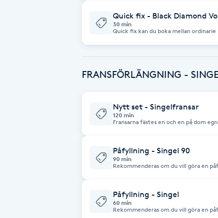
Cryoterapi
Quick fix - Black Diamond Vo
D
30 min
Quick fix kan du boka mellan ordinarie 
Damklippning
Dermapen
FRANSFÖRLÄNGNING - SING
Diamantslipning
Nytt set - Singelfransar
E
120 min
Fransarna fästes en och en på dom egn
att jag rengör fransarna och ögonparti
kommer utan smink på och runt ögon
Enzympeeling
Påfyllning - Singel 90
90 min
Extensions
Rekommenderas om du vill göra en påfy
Extensions borttagning
Påfyllning - Singel
60 min
Rekommenderas om du vill göra en påfy