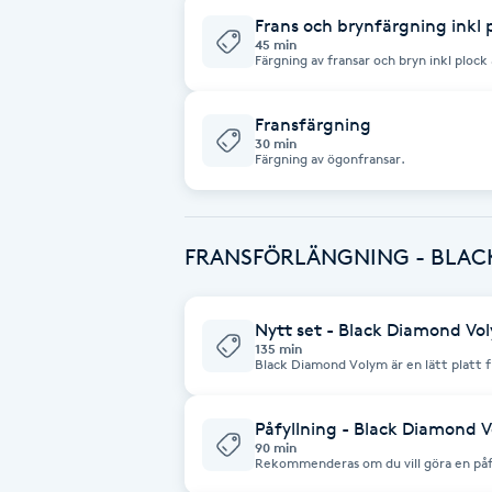
Frans och brynfärgning inkl 
45 min
Brynformning
Färgning av fransar och bryn inkl plock 
Brynfärgning
Fransfärgning
30 min
Färgning av ögonfransar.
Brynplockning
Bröllopsuppsättning
FRANSFÖRLÄNGNING - BLACK
C
Celluliter
Nytt set - Black Diamond Vol
135 min
Black Diamond Volym är en lätt platt 
Coachning
frans. Resultatet blir fylligare än sin
tjänst kan även bokas om du vill mixa o
Påfyllning - Black Diamond V
Color correction
90 min
Rekommenderas om du vill göra en påf