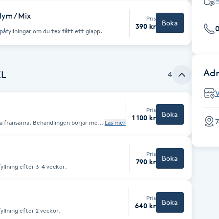
lym / Mix
Pris
Boka
390 kr
0
påfyllningar om du tex fått ett glapp.
Adr
EL
4
Pris
Boka
1 100 kr
7
a fransarna. Behandlingen börjar med
Läs mer
et, det är dock mycket viktigt att du
en.
Pris
Boka
790 kr
llning efter 3-4 veckor.
Pris
Boka
640 kr
llning efter 2 veckor.