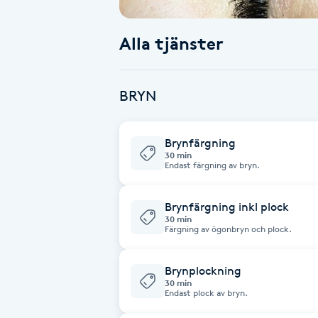
Babylights
Alla tjänster
Balayage
BRYN
Bambumassage
Brynfärgning
Barber
30 min
Endast färgning av bryn.
Barnklippning
Brynfärgning inkl plock
30 min
BIAB
Färgning av ögonbryn och plock.
Blowout
Brynplockning
30 min
Endast plock av bryn.
Bottenfärg