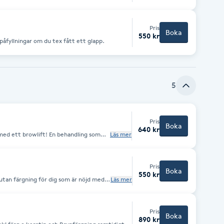
Pris
Boka
550 kr
påfyllningar om du tex fått ett glapp.
5
Pris
Boka
640 kr
lift! En behandling som
Läs mer
t samtidigt som vi kan ge brynen en
r inte ha plockats på 48 timmar innan
rådet innan behandling. Att tänka
Pris
ändning av aktiva kosmetika på
Boka
550 kr
nol, alkoholbaserade lotion.)
tan färgning för dig som är nöjd med
Läs mer
Pris
Boka
890 kr