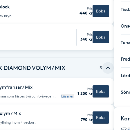
plock
Pris
Tisd
Boka
440 kr
av bryn.
Ons
Pris
Boka
340 kr
Tor
Fre
 DIAMOND VOLYM / MIX
3
Lör
ymfransar / Mix
Pris
Boka
Sön
1 250 kr
frans som fästes två och två/egen
Läs mer
gelfransar. Snygg mascaraeffekt! Denna
lika franssorter.
olym / Mix
Pris
Boka
Ko
790 kr
yllning inom 4 veckor.