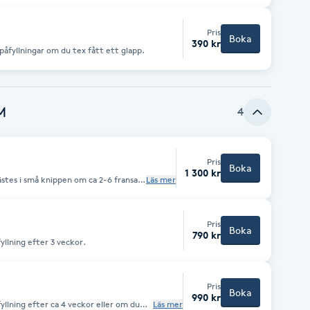
Pris
Boka
390 kr
påfyllningar om du tex fått ett glapp.
M
4
Pris
Boka
1 300 kr
stes i små knippen om ca 2-6 fransar.
Läs mer
fter dom egna fransarna. ”Fluffigare”
Pris
Boka
790 kr
llning efter 3 veckor.
Pris
Boka
990 kr
llning efter ca 4 veckor eller om du
Läs mer