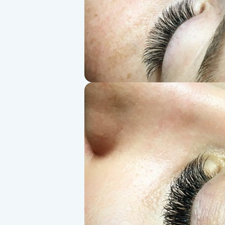
Alternativmedicin
Andningsmassage
Ansiktslyft utan kirurgi
Aromamassage
Ashtanga Yoga
Ayurveda
Ayurvedisk Massage
Ansiktsbehandling djuprengörande
B