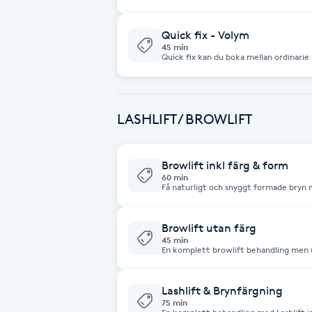
önskar ett extra fylligt resultat.
Fotsvamp
Quick fix - Volym
45 min
Fotvård
Quick fix kan du boka mellan ordinarie 
Fransar
LASHLIFT / BROWLIFT
Fransborttagning
Browlift inkl färg & form
Fransfärgning
60 min
Få naturligt och snyggt formade bryn med ett brow
stärker ögonbrynen från insidan och u
annan form på ett skonsamt sätt. Hållbarhet är upp till 6 veckor. Att tänka på
Fransförlängning
innan din behandling: - Ögonbrynen få
behandlingen. - Exfoliera INTE ögonbrynsom
Browlift utan färg
på efter din behandling: - Undvik anv
45 min
ögonbrynen. (Skrubb/peeling, aha, reti
En komplett browlift behandling men u
Fransförlängning Megavolym
din egna färg.
Lashlift & Brynfärgning
Fransförlängning Volym
75 min