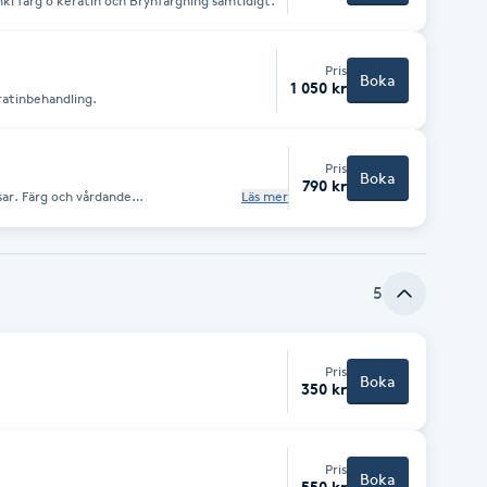
kl färg o keratin och Brynfärgning samtidigt.
Pris
Boka
1 050 kr
eratinbehandling.
Pris
Boka
790 kr
nsar. Färg och vårdande
Läs mer
is upp till ca 6-8 veckor. Tänk på att
rodukter på fransarna/i ansiktet.
5
Pris
Boka
350 kr
Pris
Boka
550 kr