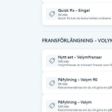
Eyeliner-tatuering
F
Quick fix - Singel
30 min
Quick fix kan du boka mellan ordinarie 
Face framing
Faceliftmassage
FRANSFÖRLÄNGNING - VOLY
Fet hårbotten
Nytt set - Volymfransar
150 min
Fettreducering
Volymfransar är tunnare fransar som fä
Resultatet kan anpassas väldigt lätt e
än tex singelfransar. Passar alla fransar och är väldigt lätt att få ett naturligt
resultat.
Fibromassage
Påfyllning - Volym 90
90 min
Rekommenderas om du vill göra en påfy
Fillers
Påfyllning - Volym
Fotmassage
120 min
Rekommenderas om du vill göra en påfy