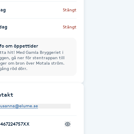
dag
Stängt
dag
Stängt
fo om öppettider
tta hit! Med Gamla Bryggeriet i
ggen, gå ner för stentrappan till
ger om bron över Motala ström.
gång röd dörr.
ntakt
+467224757XX