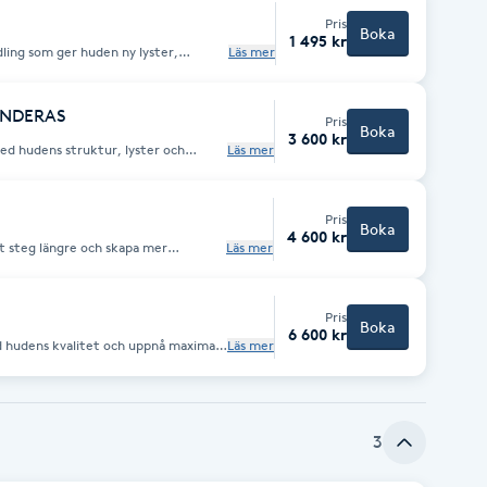
Behandlingen arbetar
Pris
d ✨ Ojämn hudton ✨ Förstorade porer
Boka
1 495 kr
n känns klarare,
dling som ger huden ny lyster,
Läs mer
handlingen. 🌿 Naturlig &
. B-Peel från Alex
udkvalité 🌿 Kan anpassas efter din
som stimulerar hudens egen
e ingredienser, vitaminer och
eling (Alex Cosmetic) ✔ Anpassade
MENDERAS
Avslutande produkter
Pris
gmenteringar ✨ Känslig eller
Boka
3 600 kr
med hudens struktur, lyster och
Läs mer
hudkvalitet ✨ Synliga resultat
ur för
de aktiva produkter ✔ Lugnande mask
lutande produkter
Pris
Boka
4 600 kr
tt steg längre och skapa mer
Läs mer
Pris
Boka
6 600 kr
d hudens kvalitet och uppnå maximal
Läs mer
3