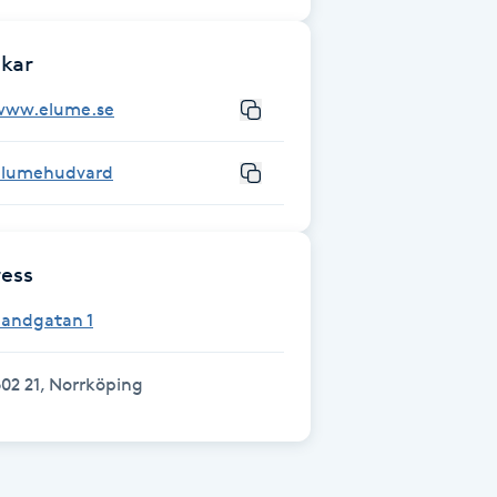
kar
www.elume.se
elumehudvard
ess
Sandgatan 1
02 21, Norrköping