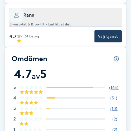
Cryoterapi
D
Rana
Damklippning
Brynstylist & Browlift - Lashlift stylist
4.7
Välj tjänst
34
betyg
Dermapen
Omdömen
Diamantslipning
E
4.7
5
av
Enzympeeling
5
(
163
)
Extensions
4
(
31
)
3
(
10
)
Extensions borttagning
2
(
2
)
1
(
2
)
Eyeliner-tatuering