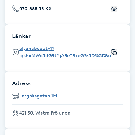
Fransk manikyr
070-888 35 XX
Fransrengöring
Länkar
Frekvensterapi
elyanabeauty1?
igsh=MWo3dG9tYjA5eTRxeQ%3D%3D&utm_source
Friskvård
Friskvårdsmassage
Adress
Frisör
Lergöksgatan 1M
Funktionsanalys
421 50, Västra Frölunda
Färgning