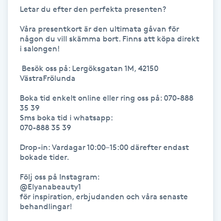
Hot Stone Massage
Letar du efter den perfekta presenten? 

Våra presentkort är den ultimata gåvan för 
Hot yoga
någon du vill skämma bort. Finns att köpa direkt 
i salongen!

Hudföryngring
 Besök oss på: Lergöksgatan 1M, 42150 
VästraFrölunda

Huduppstramning
Boka tid enkelt online eller ring oss på: 070-888 
35 39

Hudvård
Sms boka tid i whatsapp: 

070-888 35 39

Hyaluronsyra
Drop-in: Vardagar 10:00–15:00 därefter endast 
bokade tider. 

Hyperhidros
Följ oss på Instagram:

@Elyanabeauty1 

för inspiration, erbjudanden och våra senaste 
Hypnos
behandlingar!
