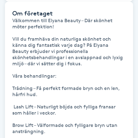
Om företaget
Gua Sha-massage
Välkommen till Elyana Beauty – Där skönhet 
H
möter perfektion!

Hatha Yoga
Vill du framhäva din naturliga skönhet och 
känna dig fantastisk varje dag? På Elyana 
Beauty erbjuder vi professionella 
Headspa
skönhetsbehandlingar i en avslappnad och lyxig 
miljö – där vi sätter dig i fokus.

Healing
Våra behandlingar: 

Trådning – Få perfekt formade bryn och en len, 
Herrklippning
hårfri hud.

 Lash Lift – Naturligt böjda och fylliga fransar 
HIFU
som håller i veckor.

Hollywood Peel
Brow Lift – Välformade och fylligare bryn utan 
ansträngning.
