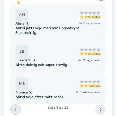
F
AN
till
Salma
Face framing
Alma N.
för 21 dagar sedan
Alltid jättenöjd med mina ögonbryn!
Superduktig.
Faceliftmassage
Fet hårbotten
EB
till
Salma
Elisabeth B.
för 23 dagar sedan
Fettreducering
Jätte duktig och super trevlig
Fibromassage
MS
till
Rana
Fillers
Monica S.
för 2 månader sedan
Alltid nöjd efter mitt besök.
Fotmassage
Sida
1
av
22