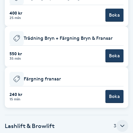
Babylights
400 kr
Boka
25 min
Balayage
Trådning Bryn + Färgning Bryn & Fransar
Bambumassage
550 kr
Boka
35 min
Barber
Barnklippning
Färgning fransar
BIAB
240 kr
Boka
15 min
Blowout
Lashlift & Browlift
3
Bottenfärg