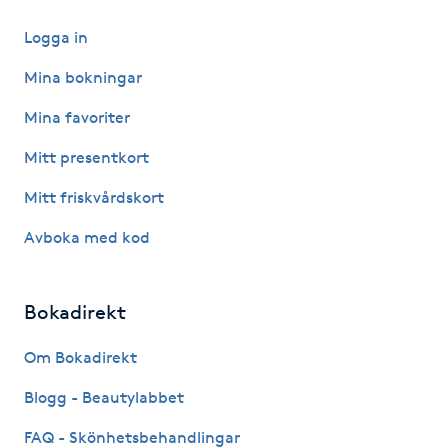
IPL hårborttagning
Logga in
Mina bokningar
IR-massage
Mina favoriter
J
Mitt presentkort
Japansk massage
Mitt friskvårdskort
K
Avboka med kod
K18
Katun fransar
Bokadirekt
Om Bokadirekt
Kemisk peeling
Blogg - Beautylabbet
Keratinbehandling
FAQ - Skönhetsbehandlingar