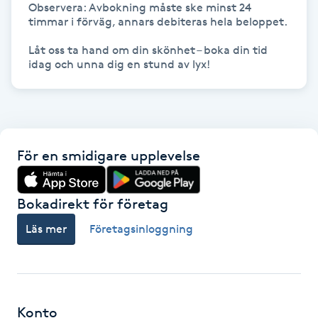
Observera: Avbokning måste ske minst 24 
Hårborttagning
timmar i förväg, annars debiteras hela beloppet.

Hårbottenbehandling
Låt oss ta hand om din skönhet – boka din tid 
idag och unna dig en stund av lyx!
Hårförlängning
Hårvård
För en smidigare upplevelse
Hälsa
Bokadirekt för företag
Hälsprickor
Läs mer
Företagsinloggning
I
Idrottsmassage
IPL
Konto