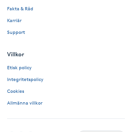
Kinesiologi
Fakta & Råd
Karriär
Kinesisk medicin
Support
Kiropraktik
Villkor
Klangmassage
Etisk policy
Klippning
Integritetspolicy
Klippning & Slingor
Cookies
Allmänna villkor
Klippning ungdom
Koppningsmassage