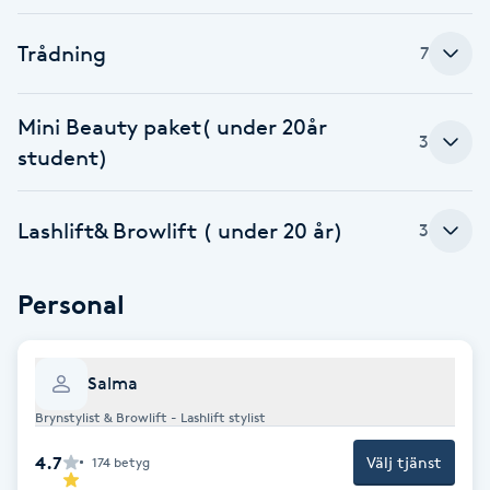
Brynformning
Trådning
7
Brynfärgning
Mini Beauty paket( under 20år
3
student)
Brynplockning
Bröllopsuppsättning
Lashlift& Browlift ( under 20 år)
3
C
Personal
Celluliter
Coachning
Salma
Brynstylist & Browlift - Lashlift stylist
Color correction
4.7
Välj tjänst
174
betyg