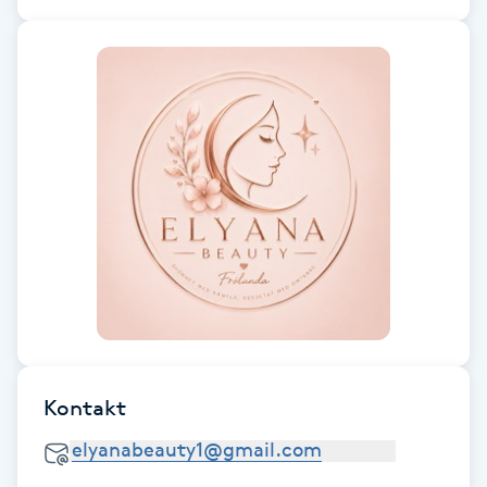
Fotsvamp
Fotvård
Fransar
Fransborttagning
Fransfärgning
Fransförlängning
Fransförlängning Megavolym
Kontakt
Fransförlängning Volym