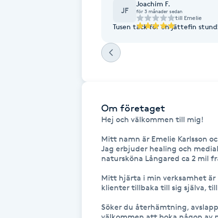
Joachim F.
JF
för 3 månader sedan
Fotsvamp
till
Emelie
Tusen tack för en jättefin stund
Fotvård
Fransar
Fransborttagning
Om företaget
Hej och välkommen till mig!

Fransfärgning
Mitt namn är Emelie Karlsson oc
Jag erbjuder healing och medial
Fransförlängning
natursköna Långared ca 2 mil frå
Fransförlängning Megavolym
Mitt hjärta i min verksamhet är
klienter tillbaka till sig själva, ti
Fransförlängning Volym
Söker du återhämtning, avslappn
välkommen att boka någon av mi