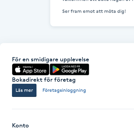
Fransk manikyr
Ser fram emot att möta dig!
Fransrengöring
Frekvensterapi
För en smidigare upplevelse
Friskvård
Friskvårdsmassage
Bokadirekt för företag
Läs mer
Företagsinloggning
Frisör
Funktionsanalys
Konto
Färgning