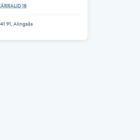
KÄRRALID 18
41 91, Alingsås