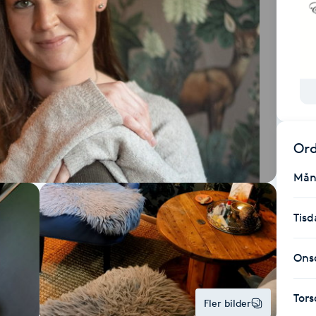
Ord
Mån
Tisd
Ons
Tor
Fler bilder