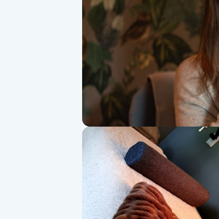
Alternativmedicin
Andningsmassage
Ansiktslyft utan kirurgi
Aromamassage
Ashtanga Yoga
Ayurveda
Ayurvedisk Massage
Ansiktsbehandling djuprengörande
B