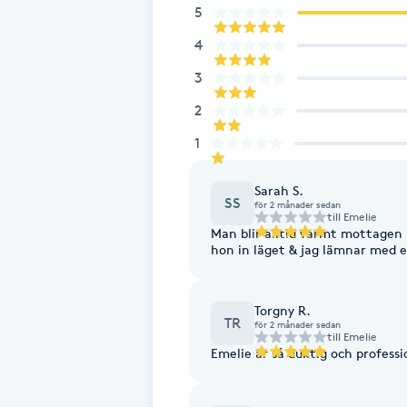
Eyeliner-tatuering
5
F
4
Face framing
3
2
Faceliftmassage
1
Fet hårbotten
Sarah S.
SS
för 2 månader sedan
till
Emelie
Fettreducering
Man blir alltid varmt mottagen 
hon in läget & jag lämnar med e
Fibromassage
Torgny R.
TR
för 2 månader sedan
Fillers
till
Emelie
Emelie är så duktig och profession
Fotmassage