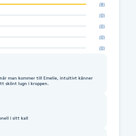
(
8
)
(
0
)
(
0
)
(
0
)
(
0
)
när man kommer till Emelie, intuitivt känner
tt skönt lugn i kroppen.
ell i sitt kall