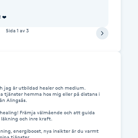
! ❤️
Sida
1
av
3
h jag är utbildad healer och medium. 

a tjänster hemma hos mig eller på distans i 
n Alingsås.

 healing! Främja välmående och att guida 
ll läkning och inre kraft.

ing, energiboost, nya insikter är du varmt 
na tjänster. 
