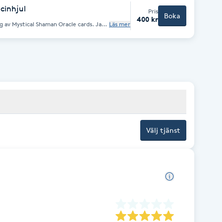
cinhjul
Pris
Boka
400 kr
av Mystical Shaman Oracle cards. Jag
Läs mer
, söder, väst, norr och öst. Varje
ppa Väster-
tt av söder och väst Öster- möjlig
om exempelvis relationer går det
Jag vägleder inte om frågor som rör
ring 3:e person. Vägledningen utgår i
r som en kompass/vägvisare och du har
r kanske inte det du vill höra utan det
Välj tjänst