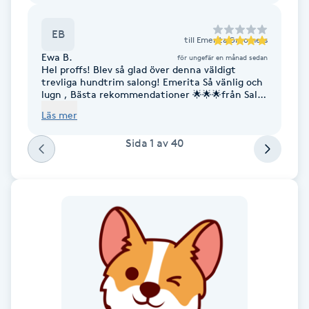
Fotsvamp
EB
till
Emerita Groomers
Fotvård
Ewa B.
för ungefär en månad sedan
Hel proffs! Blev så glad över denna väldigt
trevliga hundtrim salong! Emerita Så vänlig och
Fransar
lugn , Bästa rekommendationer 🌟🌟🌟från Sally
6 år och farmor Ewa
Läs mer
Fransborttagning
Sida
1
av
40
Fransfärgning
Fransförlängning
Fransförlängning Megavolym
Fransförlängning Volym