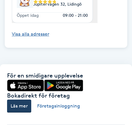
Hårborttagning
Jupitervägen 32, Lidingö
Öppet idag
09:00 - 21:00
Hårbottenbehandling
Visa alla adresser
Hårförlängning
Hårvård
Hälsa
För en smidigare upplevelse
Hälsprickor
Bokadirekt för företag
I
Läs mer
Företagsinloggning
Idrottsmassage
IPL