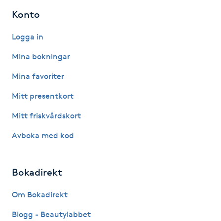
Konto
IPL hårborttagning
Logga in
IR-massage
Mina bokningar
J
Mina favoriter
Japansk massage
Mitt presentkort
K
Mitt friskvårdskort
K18
Avboka med kod
Katun fransar
Bokadirekt
Kemisk peeling
Om Bokadirekt
Keratinbehandling
Blogg - Beautylabbet