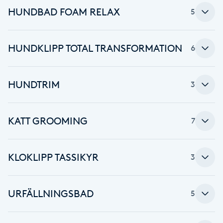
HUNDBAD FOAM RELAX
5
Brynformning
Brynfärgning
HUNDKLIPP TOTAL TRANSFORMATION
6
Brynplockning
HUNDTRIM
3
Bröllopsuppsättning
C
KATT GROOMING
7
Celluliter
KLOKLIPP TASSIKYR
3
Coachning
URFÄLLNINGSBAD
5
Color correction