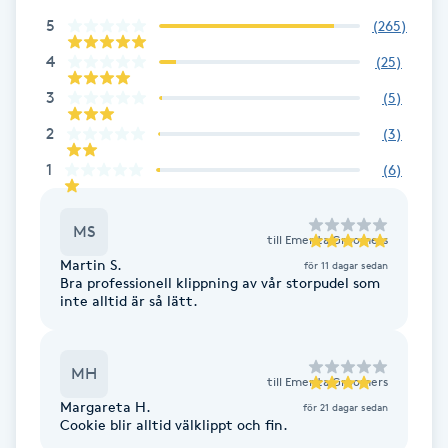
5
(
265
)
F
4
(
25
)
Face framing
3
(
5
)
Faceliftmassage
2
(
3
)
1
(
6
)
Fet hårbotten
MS
till
Emerita Groomers
Fettreducering
Martin S.
för 11 dagar sedan
Bra professionell klippning av vår storpudel som
Fibromassage
inte alltid är så lätt.
Fillers
MH
till
Emerita Groomers
Margareta H.
för 21 dagar sedan
Fotmassage
Cookie blir alltid välklippt och fin.