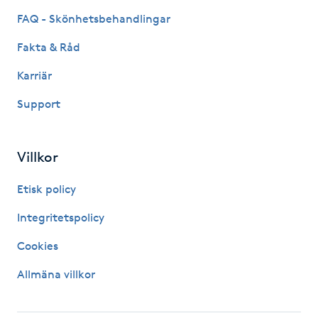
FAQ - Skönhetsbehandlingar
Kinesiologi
Fakta & Råd
Kinesisk medicin
Karriär
Kiropraktik
Support
Klangmassage
Villkor
Klippning
Etisk policy
Integritetspolicy
Klippning & Slingor
Cookies
Klippning ungdom
Allmäna villkor
Koppningsmassage