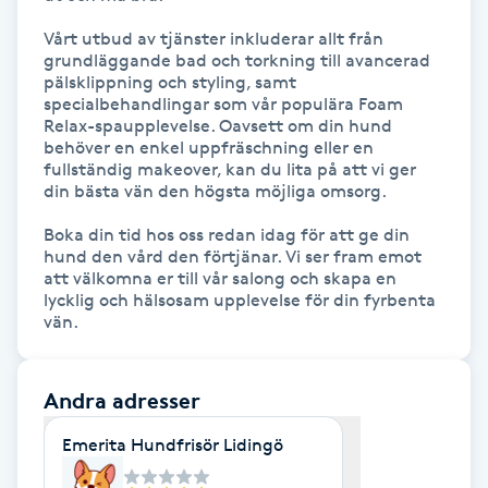
Hot Stone Massage
Vårt utbud av tjänster inkluderar allt från 
grundläggande bad och torkning till avancerad 
Hot yoga
pälsklippning och styling, samt 
specialbehandlingar som vår populära Foam 
Relax-spaupplevelse. Oavsett om din hund 
Hudföryngring
behöver en enkel uppfräschning eller en 
fullständig makeover, kan du lita på att vi ger 
din bästa vän den högsta möjliga omsorg.

Huduppstramning
Boka din tid hos oss redan idag för att ge din 
hund den vård den förtjänar. Vi ser fram emot 
Hudvård
att välkomna er till vår salong och skapa en 
lycklig och hälsosam upplevelse för din fyrbenta 
Hyaluronsyra
vän.
Hyperhidros
Andra adresser
Hypnos
Emerita Hundfrisör Lidingö