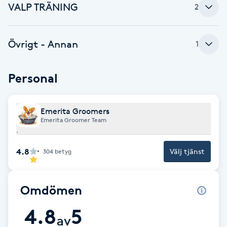
Cryoterapi
VALP TRÄNING
2
D
Damklippning
Övrigt - Annan
1
Dermapen
Personal
Diamantslipning
Emerita Groomers
E
Emerita Groomer Team
.
Enzympeeling
4.8
Välj tjänst
304
betyg
Extensions
Omdömen
Extensions borttagning
4.8
5
av
Eyeliner-tatuering