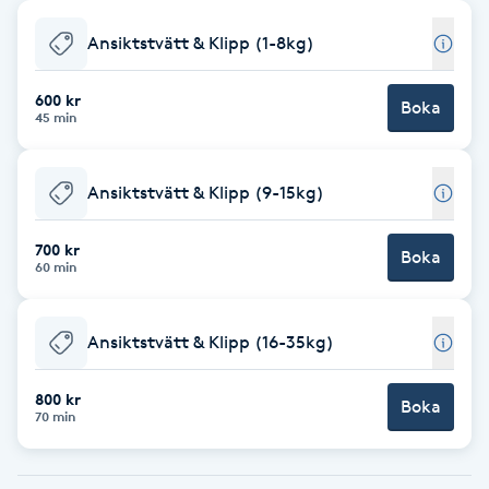
Babylights
Ansiktstvätt & Klipp (1-8kg)
Balayage
600 kr
Boka
45 min
Bambumassage
Ansiktstvätt & Klipp (9-15kg)
Barber
700 kr
Boka
60 min
Barnklippning
Ansiktstvätt & Klipp (16-35kg)
BIAB
800 kr
Blowout
Boka
70 min
Bottenfärg