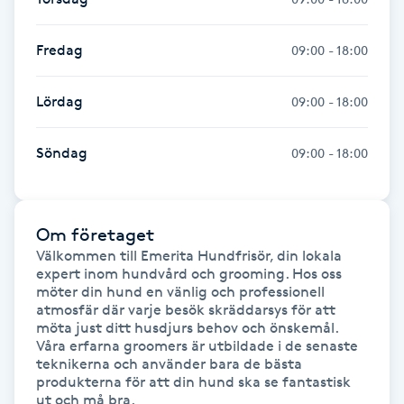
Gua Sha-massage
Fredag
09:00 - 18:00
H
Lördag
09:00 - 18:00
Hatha Yoga
Söndag
09:00 - 18:00
Headspa
Healing
Om företaget
Välkommen till Emerita Hundfrisör, din lokala 
Herrklippning
expert inom hundvård och grooming. Hos oss 
möter din hund en vänlig och professionell 
atmosfär där varje besök skräddarsys för att 
HIFU
möta just ditt husdjurs behov och önskemål. 
Våra erfarna groomers är utbildade i de senaste 
teknikerna och använder bara de bästa 
Hollywood Peel
produkterna för att din hund ska se fantastisk 
ut och må bra.
