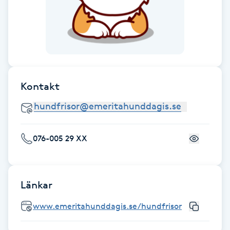
Fransk manikyr
Fransrengöring
Frekvensterapi
Kontakt
Friskvård
Friskvårdsmassage
076-005 29 XX
Frisör
Funktionsanalys
Länkar
www.emeritahunddagis.se/hundfrisor
Färgning