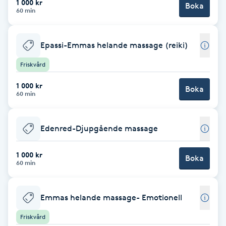
1 000 kr
Boka
60 min
F
Face framing
Epassi-Emmas helande massage (reiki)
Friskvård
Faceliftmassage
1 000 kr
Boka
60 min
Fet hårbotten
Fettreducering
Edenred-Djupgående massage
Fibromassage
1 000 kr
Boka
60 min
Fillers
Emmas helande massage- Emotionell
Fotmassage
Friskvård