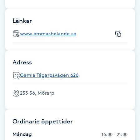
Hårborttagning
Länkar
Hårbottenbehandling
www.emmashelande.se
Hårförlängning
Hårvård
Adress
Hälsa
Gamla Tågarpsvägen 626
Hälsprickor
253 56, Mörarp
I
Idrottsmassage
Ordinarie öppettider
IPL
Måndag
16:00 - 21:00