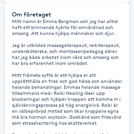
Kinesiologi
Om företaget
Mitt namn är Emma Bergman och jag har alltid 
Kinesisk medicin
haft ett brinnande hjärta för omvårdnad och 
omsorg. Att kunna hjälpa människor och djur. 

Kiropraktik
Jag är utbildad massageterapeut, reikiterapeut, 
undersköterska, och montessoripedagog därav 
har jag både arbetat inom vård och omsorg och 
Klangmassage
har bra erfarenhet inom området. 

Mitt främsta syfte är att hjälpa er att 
Klippning
upprätthålla en frisk och god hälsa och använder 
helande behandlingar. Emmas helande massage 
Klippning & Slingor
tillsammans med- Reiki Healing löser upp 
blockeringar och hjälper kroppen att komma in i 
självläkningsprocess på hög energinivå. Reiki är 
Klippning ungdom
en välbeprövad metod som ökar kroppens egna 
må bra hormon oxytocin. Godkänd som friskvård 
som stresshantering hos skatteverket

Koppningsmassage