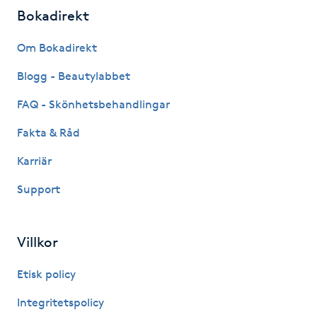
Bokadirekt
Megavolymfransar
Om Bokadirekt
Melasma
Blogg - Beautylabbet
Mesoterapi
FAQ - Skönhetsbehandlingar
Fakta & Råd
MicroPen
Karriär
Microshading
Support
Mixfransar
N
Villkor
Nagelförlängning
Etisk policy
Integritetspolicy
Nagelförlängning akryl