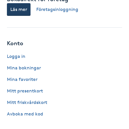
M
Läs mer
Företagsinloggning
Makeup
Manikyr & Pedikyr
Konto
Massage
Logga in
Mina bokningar
Medial vägledning
Mina favoriter
Medicinsk massage
Mitt presentkort
Mitt friskvårdskort
Meditation
Avboka med kod
Medium