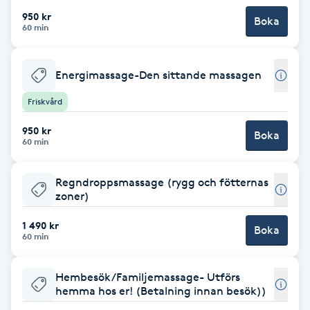
Fotsvamp
950 kr
Boka
60 min
Fotvård
Energimassage-Den sittande massagen
Fransar
Friskvård
Fransborttagning
950 kr
Boka
60 min
Fransfärgning
Regndroppsmassage (rygg och fötternas
zoner)
Fransförlängning
1 490 kr
Boka
60 min
Fransförlängning Megavolym
Hembesök/Familjemassage- Utförs
Fransförlängning Volym
hemma hos er! (Betalning innan besök))