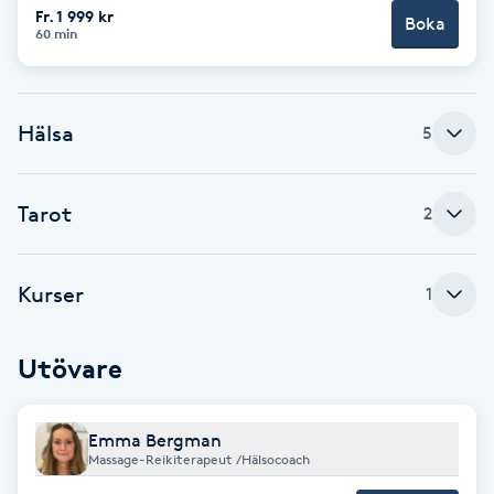
Fr. 1 999 kr
Fransk manikyr
Boka
60 min
Fransrengöring
Hälsa
5
Frekvensterapi
Friskvård
Tarot
2
Friskvårdsmassage
Kurser
1
Frisör
Utövare
Funktionsanalys
Emma Bergman
Färgning
Massage-Reikiterapeut /Hälsocoach