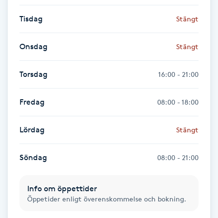
IPL hårborttagning
Tisdag
Stängt
IR-massage
Onsdag
Stängt
J
Torsdag
16:00 - 21:00
Japansk massage
K
Fredag
08:00 - 18:00
K18
Lördag
Stängt
Katun fransar
Söndag
08:00 - 21:00
Kemisk peeling
Info om öppettider
Öppetider enligt överenskommelse och bokning.
Keratinbehandling