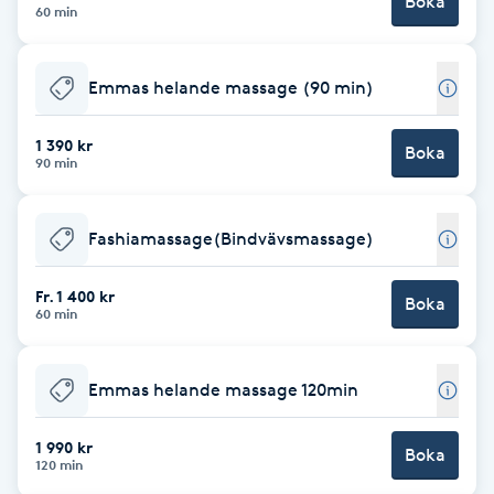
Boka
60 min
Brynformning
Emmas helande massage (90 min)
Brynfärgning
1 390 kr
Boka
Brynplockning
90 min
Bröllopsuppsättning
Fashiamassage(Bindvävsmassage)
C
Fr. 1 400 kr
Boka
Celluliter
60 min
Coachning
Emmas helande massage 120min
Color correction
1 990 kr
Boka
120 min