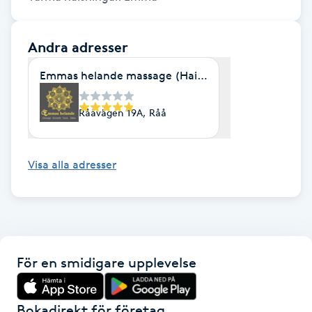
LED-ljusterapi
Andra adresser
Liktornar
Emmas helande massage (Hairmony by Mirja Råå)
Rååvägen 19A, Råå
LPG
LPG-behandling
Visa alla adresser
LPG-massage
Luggklippning
För en smidigare upplevelse
Lymfmassage
Bokadirekt för företag
Läpptatuering