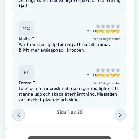
Otroligt skönt och väldigt respektfull och trevlig
tjej!
Gua Sha-massage
H
MC
till
Emma Bergman
Hatha Yoga
Malin C.
för 10 dagar sedan
Varit en stor hjälp för mig att gå till Emma.
Blivit mer avslappnad i kroppen.
Headspa
ET
Healing
till
Emma Bergman
Emma T.
för 22 dagar sedan
Lugn och harmonisk miljö som ger möjlighet att
Herrklippning
stanna upp och skapa återhämtning. Massagen
var mycket givande och skön.
HIFU
Sida
1
av
20
Hollywood Peel