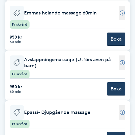
Cryoterapi
D
Emmas helande massage 60min
Friskvård
Damklippning
950 kr
Boka
Dermapen
60 min
Diamantslipning
Avslappningsmassage (Utförs även på
barn)
E
Friskvård
Enzympeeling
950 kr
Boka
60 min
Extensions
Epassi- Djupgående massage
Extensions borttagning
Friskvård
Eyeliner-tatuering