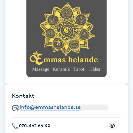
Hot Stone Massage
Hot yoga
Hudföryngring
Huduppstramning
Hudvård
Hyaluronsyra
Kontakt
Hyperhidros
Hypnos
070-462 66 XX