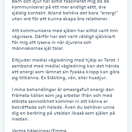
Barn och djur har alltid fascinerat mig då de 
kommunicerar på ett mer andligt sätt, dvs 
Kosmetisk tatuering
själslig kontakt. Ibland behövs det bara "energi" 
utan ord för att kunna skapa bra relationer. 

Kostrådgivning
Att kommunicera med själen har alltid varit min 
vägvisare. Därför har det varit väldigt självklart 
Kroppsinpackning
för mig att lyssna in när djurens och 
människornas själ talar.

Kroppspeeling
Erbjuder medial vägledning med hjälp av Tarot. I 
samband med medial vägledning kan det hända 
att energi som lämnat sin fysiska kropp kan göra 
Käkledsbehandling
sig tillkänna. Ex Släkting, vän, eller husdjur. 

I mina behandlingar är omsorgsfull energi den 
Kärlbehandling
främsta källan som jag arbetar ifrån och med 
L
största sannolikhet kommer ni att känna er 
bekräftade och helade. Även du behöver unna 
dig en beröring på utsidan likaså som själen på 
Laserbehandling
insidan.

Varma hälsningar/Emma
Lashlift Keratin