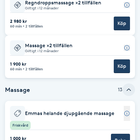
Regndroppsmassage ×2 tillfällen
Giltigt i 12 månader
Babylights
2 980 kr
Köp
60 min
2 tillfällen
Balayage
Massage ×2 tillfällen
Bambumassage
Giltigt i 12 månader
Barber
1 900 kr
Köp
60 min
2 tillfällen
Barnklippning
Massage
13
BIAB
Emmas helande djupgående massage
Blowout
Friskvård
Bottenfärg
1 000 kr