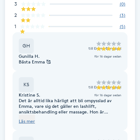
3
(
0
)
Fotsvamp
2
(
3
)
Fotvård
1
(
5
)
Fransar
GH
till
Emma Bergdahl
Gunilla H.
för 16 dagar sedan
Fransborttagning
Bästa Emma 🥰
Fransfärgning
KS
till
Emma Bergdahl
Fransförlängning
Kristine S.
för 16 dagar sedan
Det är alltid lika härligt att bli ompysslad av
Emma, vare sig det gäller en lashlift,
Fransförlängning Megavolym
ansiktsbehandling eller massage. Hon är
noggrann, omsorgsfull och framförallt skicklig
Läs mer
på det hon gör, absolut toppklass!
Fransförlängning Volym