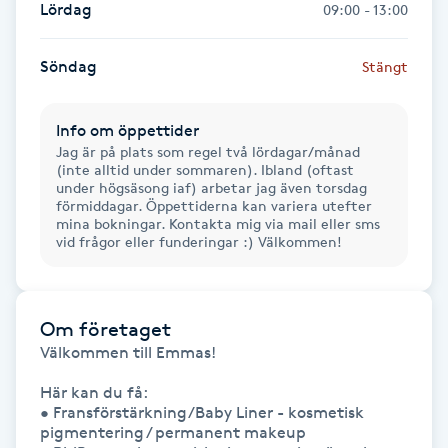
Lördag
09:00 - 13:00
Hot Stone Massage
Söndag
Stängt
Hot yoga
Hudföryngring
Info om öppettider
Jag är på plats som regel två lördagar/månad
(inte alltid under sommaren). Ibland (oftast
Huduppstramning
under högsäsong iaf) arbetar jag även torsdag
förmiddagar. Öppettiderna kan variera utefter
mina bokningar. Kontakta mig via mail eller sms
Hudvård
vid frågor eller funderingar :) Välkommen!
Hyaluronsyra
Om företaget
Hyperhidros
Välkommen till Emmas!

Här kan du få:

Hypnos
• Fransförstärkning/Baby Liner - kosmetisk 
pigmentering / permanent makeup
