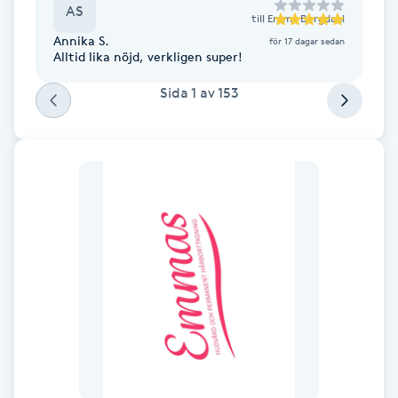
AS
Fransk manikyr
till
Emma Bergdahl
Annika S.
för 17 dagar sedan
Alltid lika nöjd, verkligen super!
Fransrengöring
Sida
1
av
153
Frekvensterapi
Friskvård
Friskvårdsmassage
Frisör
Funktionsanalys
Färgning