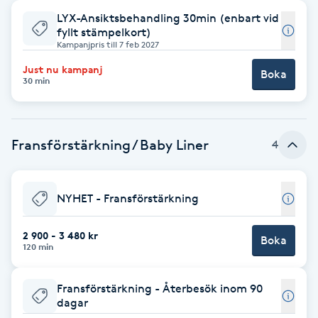
LYX-Ansiktsbehandling 30min (enbart vid
Babylights
fyllt stämpelkort)
Kampanjpris till 7 feb 2027
Balayage
Just nu kampanj
Boka
30 min
Bambumassage
Fransförstärkning / Baby Liner
4
Barber
Barnklippning
NYHET - Fransförstärkning
BIAB
2 900 - 3 480 kr
Boka
120 min
Blowout
Fransförstärkning - Återbesök inom 90
dagar
Bottenfärg