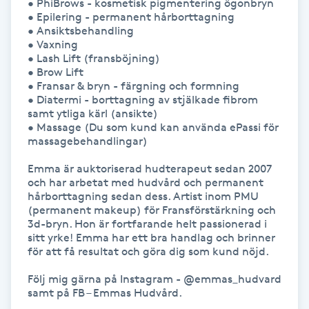
• PhiBrows - kosmetisk pigmentering ögonbryn

Hårborttagning
• Epilering - permanent hårborttagning

• Ansiktsbehandling

• Vaxning

Hårbottenbehandling
• Lash Lift (fransböjning)

• Brow Lift

Hårförlängning
• Fransar & bryn - färgning och formning

• Diatermi - borttagning av stjälkade fibrom 
samt ytliga kärl (ansikte)

Hårvård
• Massage (Du som kund kan använda ePassi för 
massagebehandlingar)

Hälsa
Emma är auktoriserad hudterapeut sedan 2007 
och har arbetat med hudvård och permanent 
hårborttagning sedan dess. Artist inom PMU 
Hälsprickor
(permanent makeup) för Fransförstärkning och 
I
3d-bryn. Hon är fortfarande helt passionerad i 
sitt yrke! Emma har ett bra handlag och brinner 
för att få resultat och göra dig som kund nöjd. 

Idrottsmassage
Följ mig gärna på Instagram - @emmas_hudvard 
samt på FB – Emmas Hudvård.

IPL