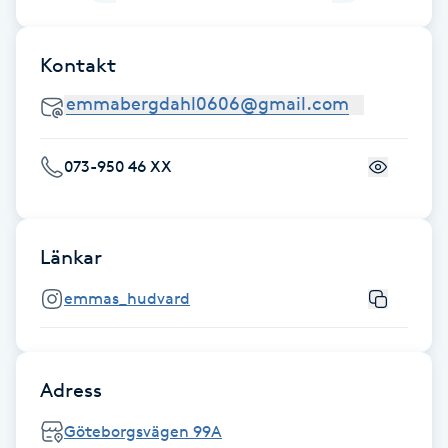
Föning
G
Kontakt
Gel naglar
Gelenaglar
073-950 46 XX
Gellack
Länkar
Gellack med förstärkning
emmas_hudvard
Gravidmassage
Gravidyoga
Adress
Göteborgsvägen 99A
Gruppträning