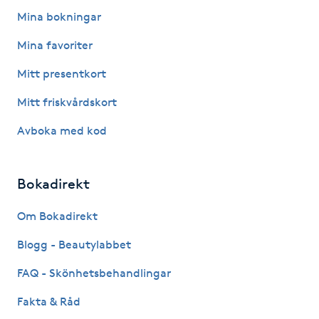
Mina bokningar
Kinesiologi
Mina favoriter
Kinesisk medicin
Mitt presentkort
Kiropraktik
Mitt friskvårdskort
Avboka med kod
Klangmassage
Klippning
Bokadirekt
Om Bokadirekt
Klippning & Slingor
Blogg - Beautylabbet
Klippning ungdom
FAQ - Skönhetsbehandlingar
Koppningsmassage
Fakta & Råd