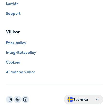
Karriär
Kosmetisk tatuering
Support
Kostrådgivning
Villkor
Kroppsinpackning
Etisk policy
Kroppspeeling
Integritetspolicy
Käkledsbehandling
Cookies
Allmänna villkor
Kärlbehandling
L
Laserbehandling
Svenska
Lashlift Keratin