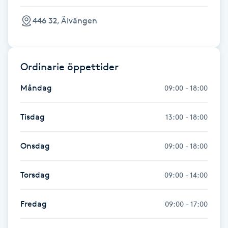
446 32, Älvängen
Gua Sha-massage
H
Hatha Yoga
Ordinarie öppettider
Måndag
09:00 - 18:00
Headspa
Tisdag
13:00 - 18:00
Healing
Onsdag
09:00 - 18:00
Herrklippning
Torsdag
09:00 - 14:00
HIFU
Fredag
09:00 - 17:00
Hollywood Peel