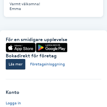
Varmt välkomna!

IPL hårborttagning
Emma
IR-massage
J
För en smidigare upplevelse
Japansk massage
K
Bokadirekt för företag
K18
Läs mer
Företagsinloggning
Katun fransar
Kemisk peeling
Konto
Keratinbehandling
Logga in