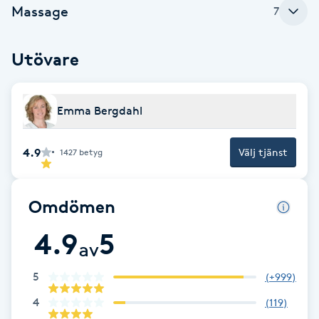
Massage
7
F
Face framing
Utövare
Faceliftmassage
Emma Bergdahl
Fet hårbotten
4.9
Välj tjänst
1427
betyg
Fettreducering
Omdömen
Fibromassage
4.9
5
av
Fillers
5
(
+999
)
Fotmassage
4
(
119
)