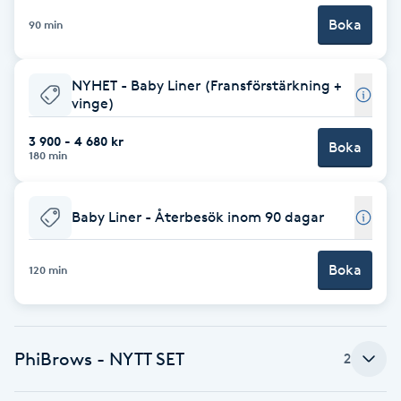
Boka
90 min
Brynformning
Brynfärgning
NYHET - Baby Liner (Fransförstärkning +
vinge)
Brynplockning
3 900 - 4 680 kr
Boka
180 min
Bröllopsuppsättning
C
Baby Liner - Återbesök inom 90 dagar
Celluliter
Boka
120 min
Coachning
Color correction
PhiBrows - NYTT SET
2