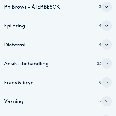
Cryoterapi
PhiBrows - ÅTERBESÖK
3
D
Damklippning
Epilering
4
Dermapen
Diatermi
4
Diamantslipning
E
Ansiktsbehandling
23
Enzympeeling
Frans & bryn
8
Extensions
Extensions borttagning
Vaxning
17
Eyeliner-tatuering