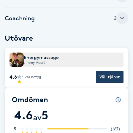
Brynformning
Coachning
2
Brynfärgning
Utövare
Brynplockning
Energymassage
Bröllopsuppsättning
Jimmy Massör
C
4.6
Välj tjänst
241
betyg
Celluliter
Omdömen
Coachning
4.6
5
av
Color correction
5
(
167
)