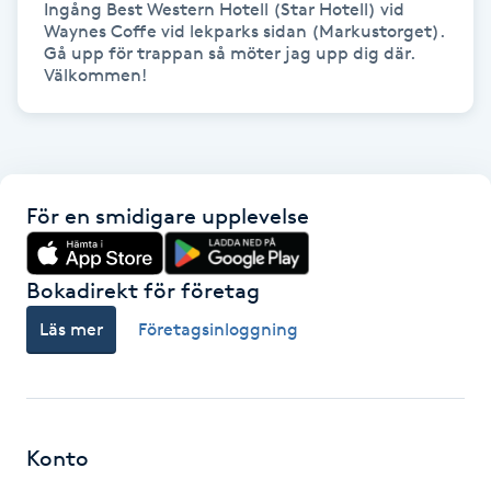
Ingång Best Western Hotell (Star Hotell) vid 
Hårborttagning
Waynes Coffe vid lekparks sidan (Markustorget). 
Gå upp för trappan så möter jag upp dig där. 
Hårbottenbehandling
Välkommen!
Hårförlängning
Hårvård
För en smidigare upplevelse
Hälsa
Bokadirekt för företag
Hälsprickor
Läs mer
Företagsinloggning
I
Idrottsmassage
Konto
IPL