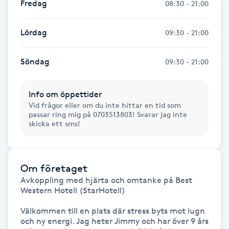
Fredag
08:30 - 21:00
Föning
G
Lördag
09:30 - 21:00
Gel naglar
Söndag
09:30 - 21:00
Gelenaglar
Info om öppettider
Vid frågor eller om du inte hittar en tid som
Gellack
passar ring mig på 0703513803! Svarar jag inte
skicka ett sms!
Gellack med förstärkning
Gravidmassage
Om företaget
Avkoppling med hjärta och omtanke på Best 
Western Hotell (StarHotell)

Gravidyoga
Välkommen till en plats där stress byts mot lugn 
och ny energi. Jag heter Jimmy och har över 9 års 
Gruppträning