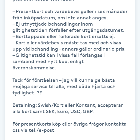
Hot Stone Massage
– Presentkort och värdebevis gäller i sex månader 
från inköpsdatum, om inte annat anges.

Hot yoga
– Ej utnyttjade behandlingar inom 
giltighetstiden förfaller efter utgångsdatumet.

– Borttappade eller förlorade kort ersätts ej.

Hudföryngring
– Kort eller värdebevis måste tas med och visas 
upp vid behandling – annars gäller ordinarie pris.

– Giltighetstid kan i vissa fall förlängas i 
Huduppstramning
samband med nytt köp, enligt 
överenskommelse.

Hudvård
Tack för förståelsen – jag vill kunna ge bästa 
möjliga service till alla, med både hjärta och 
Hyaluronsyra
tydlighet! ??

Betalning: Swish/Kort eller Kontant, accepterar 
Hyperhidros
alla kort samt SEK, Euro, USD, GBP.

För presentkorts köp eller övriga frågor kontakta 
Hypnos
oss via tel./e-post.
