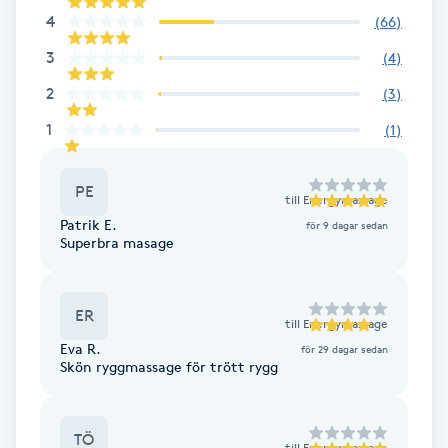
Cryoterapi
4
(
66
)
D
3
(
4
)
Damklippning
2
(
3
)
1
(
1
)
Dermapen
PE
Diamantslipning
till
Energymassage
Patrik E.
för 9 dagar sedan
E
Superbra masage
Enzympeeling
ER
till
Energymassage
Extensions
Eva R.
för 29 dagar sedan
Skön ryggmassage för trött rygg
Extensions borttagning
TÖ
Eyeliner-tatuering
till
Energymassage