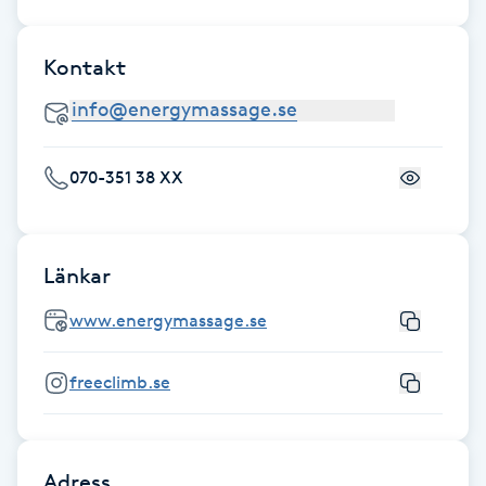
Fotsvamp
Kontakt
Fotvård
Fransar
070-351 38 XX
Fransborttagning
Fransfärgning
Länkar
www.energymassage.se
Fransförlängning
freeclimb.se
Fransförlängning Megavolym
Fransförlängning Volym
Adress