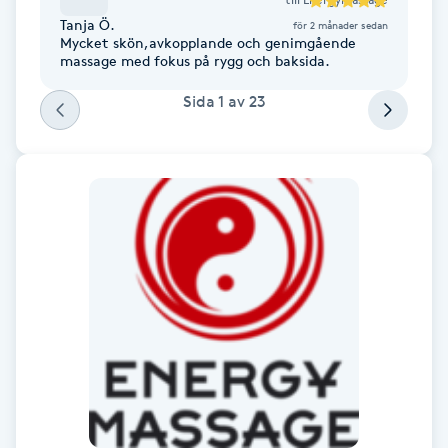
Tanja Ö.
för 2 månader sedan
F
Mycket skön,avkopplande och genimgående
massage med fokus på rygg och baksida.
Face framing
Sida
1
av
23
Faceliftmassage
Fet hårbotten
Fettreducering
Fibromassage
Fillers
Fotmassage