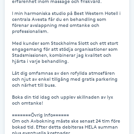
erfarenhet inom massage och friskvård. 

Gua Sha-massage
I min harmoniska studio på Best Western Hotell i 
centrala Avesta får du en behandling som 
H
förenar avslappning med omtanke och 
professionalism.

Hatha Yoga
Med kunder som Stockholms Slott och ett stort 
engagemang för att stödja organisationer som 
Headspa
Stadsmissionen, kombinerar jag kvalitet och 
hjärta i varje behandling.

Healing
Låt dig omfamnas av den rofyllda atmosfären 
och njut av enkel tillgång med gratis parkering 
och närhet till buss.

Herrklippning
Boka din tid idag och upplev skillnaden av lyx 
och omtanke!

HIFU
=======Övrig Info======

Hollywood Peel
Om och Avbokning måste ske senast 24 tim före 
bokad tid. Efter detta debiteras HELA summan 
plus eventuella kostnader.
