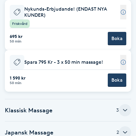
Nykunds-Erbjudande! (ENDAST NYA
Babylights
KUNDER)
Friskvård
Balayage
695 kr
Boka
50 min
Bambumassage
Barber
Spara 795 Kr - 3 x 50 min massage!
1 590 kr
Barnklippning
Boka
50 min
BIAB
Klassisk Massage
3
Blowout
Bottenfärg
Japansk Massage
2