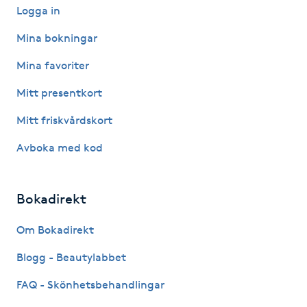
Logga in
IPL hårborttagning
Mina bokningar
IR-massage
Mina favoriter
J
Mitt presentkort
Japansk massage
Mitt friskvårdskort
K
Avboka med kod
K18
Bokadirekt
Katun fransar
Om Bokadirekt
Kemisk peeling
Blogg - Beautylabbet
FAQ - Skönhetsbehandlingar
Keratinbehandling