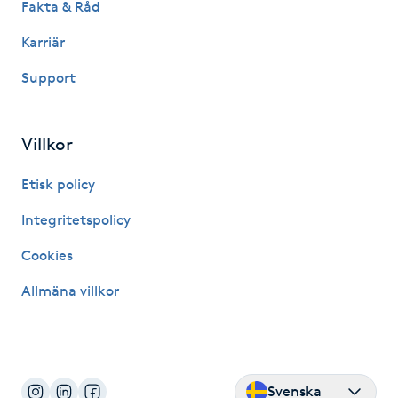
Fakta & Råd
Kinesiologi
Karriär
Kinesisk medicin
Support
Kiropraktik
Villkor
Klangmassage
Etisk policy
Integritetspolicy
Klippning
Cookies
Klippning & Slingor
Allmäna villkor
Klippning ungdom
Koppningsmassage
Svenska