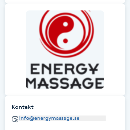
F
Face framing
Faceliftmassage
Fet hårbotten
Fettreducering
Fibromassage
Fillers
Kontakt
Fotmassage