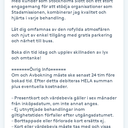
Med kunder som Stockholms Slott och ett stort 
engagemang för att stödja organisationer som 
Stadsmissionen, kombinerar jag kvalitet och 
Gua Sha-massage
hjärta i varje behandling.

H
Låt dig omfamnas av den rofyllda atmosfären 
och njut av enkel tillgång med gratis parkering 
Hatha Yoga
och närhet till buss.

Headspa
Boka din tid idag och upplev skillnaden av lyx 
och omtanke!

Healing
=======Övrig Info======

Om och Avbokning måste ske senast 24 tim före 
bokad tid. Efter detta debiteras HELA summan 
Herrklippning
plus eventuella kostnader.

– Presentkort och värdebevis gäller i sex månader 
HIFU
från inköpsdatum, om inte annat anges.

– Ej utnyttjade behandlingar inom 
giltighetstiden förfaller efter utgångsdatumet.

Hollywood Peel
– Borttappade eller förlorade kort ersätts ej.

– Kort eller värdebevis måste tas med och visas 