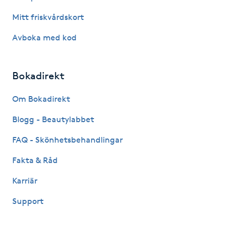
Mitt friskvårdskort
IPL hårborttagning
Avboka med kod
IR-massage
J
Bokadirekt
Japansk massage
Om Bokadirekt
K
Blogg - Beautylabbet
K18
FAQ - Skönhetsbehandlingar
Katun fransar
Fakta & Råd
Karriär
Kemisk peeling
Support
Keratinbehandling