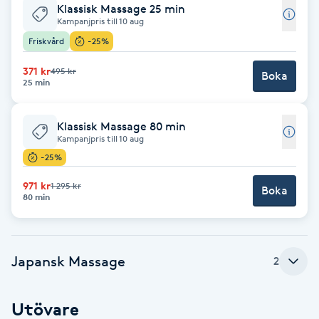
Klassisk Massage 25 min
Kampanjpris till 10 aug
Babylights
Friskvård
-25%
Balayage
371 kr
495 kr
Boka
25 min
Bambumassage
Klassisk Massage 80 min
Kampanjpris till 10 aug
Barber
-25%
Barnklippning
971 kr
1 295 kr
Boka
80 min
BIAB
Japansk Massage
2
Blowout
Bottenfärg
Utövare