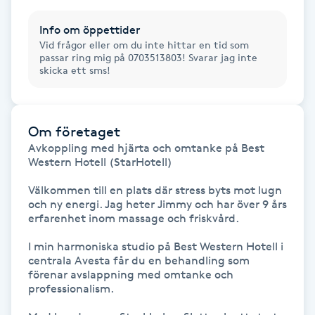
Föning
Info om öppettider
G
Vid frågor eller om du inte hittar en tid som
passar ring mig på 0703513803! Svarar jag inte
Gel naglar
skicka ett sms!
Gelenaglar
Om företaget
Avkoppling med hjärta och omtanke på Best 
Gellack
Western Hotell (StarHotell)

Gellack med förstärkning
Välkommen till en plats där stress byts mot lugn 
och ny energi. Jag heter Jimmy och har över 9 års 
erfarenhet inom massage och friskvård. 

Gravidmassage
I min harmoniska studio på Best Western Hotell i 
centrala Avesta får du en behandling som 
Gravidyoga
förenar avslappning med omtanke och 
professionalism.

Gruppträning