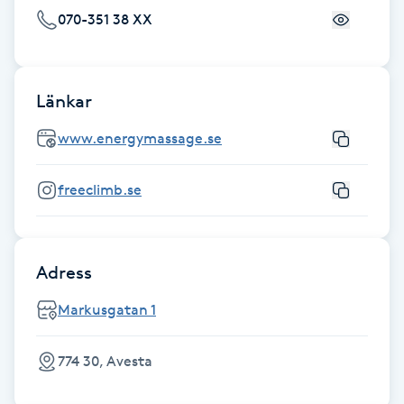
Fotsvamp
070-351 38 XX
Fotvård
Länkar
Fransar
www.energymassage.se
Fransborttagning
freeclimb.se
Fransfärgning
Adress
Fransförlängning
Markusgatan 1
Fransförlängning Megavolym
774 30, Avesta
Fransförlängning Volym