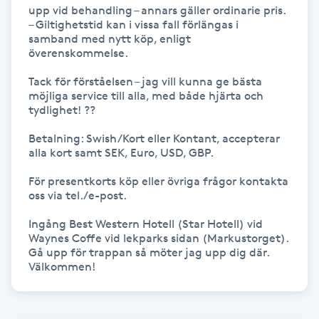
Hot Stone Massage
upp vid behandling – annars gäller ordinarie pris.

– Giltighetstid kan i vissa fall förlängas i 
samband med nytt köp, enligt 
Hot yoga
överenskommelse.

Tack för förståelsen – jag vill kunna ge bästa 
Hudföryngring
möjliga service till alla, med både hjärta och 
tydlighet! ??

Huduppstramning
Betalning: Swish/Kort eller Kontant, accepterar 
alla kort samt SEK, Euro, USD, GBP.

Hudvård
För presentkorts köp eller övriga frågor kontakta 
oss via tel./e-post.

Hyaluronsyra
Ingång Best Western Hotell (Star Hotell) vid 
Waynes Coffe vid lekparks sidan (Markustorget). 
Hyperhidros
Gå upp för trappan så möter jag upp dig där. 
Välkommen!
Hypnos