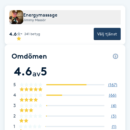
Brynformning
Energymassage
Jimmy Massör
Brynfärgning
4.6
Välj tjänst
241
betyg
Brynplockning
Omdömen
Bröllopsuppsättning
4.6
5
C
av
Celluliter
5
(
167
)
4
(
66
)
Coachning
3
(
4
)
Color correction
2
(
3
)
1
(
1
)