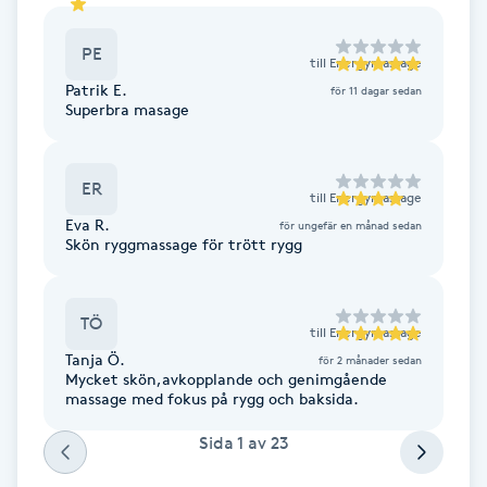
Cryoterapi
D
PE
till
Energymassage
Patrik E.
Damklippning
för 11 dagar sedan
Superbra masage
Dermapen
ER
till
Energymassage
Diamantslipning
Eva R.
för ungefär en månad sedan
Skön ryggmassage för trött rygg
E
Enzympeeling
TÖ
till
Energymassage
Tanja Ö.
Extensions
för 2 månader sedan
Mycket skön,avkopplande och genimgående
massage med fokus på rygg och baksida.
Extensions borttagning
Sida
1
av
23
Eyeliner-tatuering