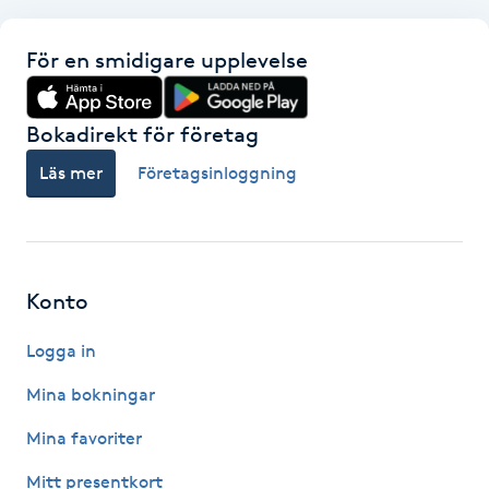
Hårborttagning
För en smidigare upplevelse
Hårbottenbehandling
Bokadirekt för företag
Hårförlängning
Läs mer
Företagsinloggning
Hårvård
Hälsa
Konto
Hälsprickor
Logga in
I
Mina bokningar
Idrottsmassage
Mina favoriter
IPL
Mitt presentkort