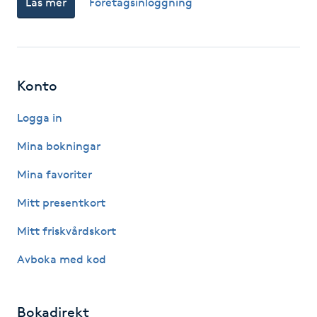
Läs mer
Företagsinloggning
Hot Stone Massage
Hot yoga
Konto
Hudföryngring
Logga in
Huduppstramning
Mina bokningar
Hudvård
Mina favoriter
Mitt presentkort
Hyaluronsyra
Mitt friskvårdskort
Hyperhidros
Avboka med kod
Hypnos
Bokadirekt