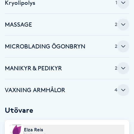
Kryolipolys
1
Brynformning
MASSAGE
2
Brynfärgning
Brynplockning
MICROBLADING ÖGONBRYN
2
Bröllopsuppsättning
MANIKYR & PEDIKYR
2
C
Celluliter
VAXNING ARMHÅLOR
4
Coachning
Utövare
Color correction
Elza Reis