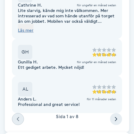
Cathrine H.
för ungefär en månad sedan
F
Lite slarvig, kände mig inte välkommen. Mer
intresserad av vad som hände utanför på torget
än om jobbet. Mobilen var också väldigt
Face framing
intressant, kan ju vara kunder i och försäg. Men
Läs mer
hon fick jobbet gjort och jag var mycket nöjd
med resultatet. Kommer att ge henne en chans
Faceliftmassage
till.
GH
till
Elza Reis
Fet hårbotten
Gunilla H.
för ungefär en månad sedan
Ett gediget arbete. Mycket nöjd!
Fettreducering
AL
Fibromassage
till
Elza Reis
Anders L.
för 11 månader sedan
Professional and great service!
Fillers
Sida
1
av
8
Fotmassage