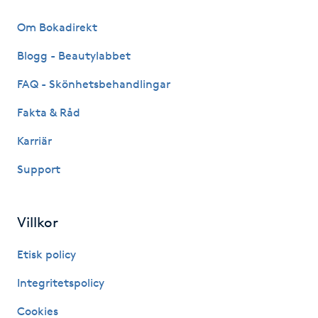
Hårborttagning
Om Bokadirekt
Hårbottenbehandling
Blogg - Beautylabbet
FAQ - Skönhetsbehandlingar
Hårförlängning
Fakta & Råd
Hårvård
Karriär
Hälsa
Support
Hälsprickor
Villkor
I
Etisk policy
Idrottsmassage
Integritetspolicy
IPL
Cookies