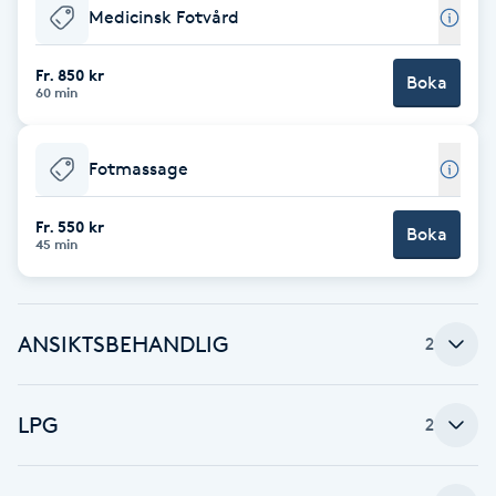
Medicinsk Fotvård
Babylights
Fr. 850 kr
Boka
60 min
Balayage
Bambumassage
Fotmassage
Barber
Fr. 550 kr
Boka
45 min
Barnklippning
ANSIKTSBEHANDLIG
2
BIAB
Blowout
LPG
2
Bottenfärg