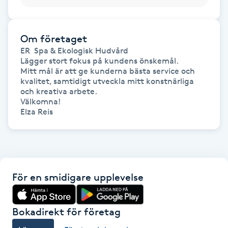
Gua Sha-massage
Om företaget
H
ER  Spa & Ekologisk Hudvård

Lägger stort fokus på kundens önskemål.

Hatha Yoga
Mitt mål är att ge kunderna bästa service och 
kvalitet, samtidigt utveckla mitt konstnärliga 
och kreativa arbete.

Headspa
Välkomna!

Elza Reis
Healing
Herrklippning
För en smidigare upplevelse
HIFU
Hollywood Peel
Bokadirekt för företag