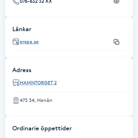
076-632 32 XX
Fransk manikyr
Fransrengöring
Länkar
Frekvensterapi
erspa.se
Friskvård
Adress
Friskvårdsmassage
HAMNTORGET 2
Frisör
473 34, Henån
Funktionsanalys
Färgning
Ordinarie öppettider