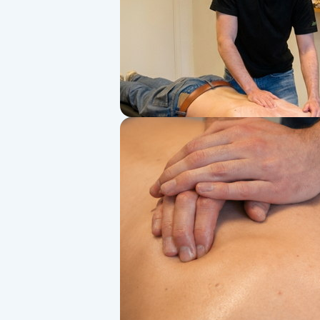
Alternativmedicin
Andningsmassage
Ansiktslyft utan kirurgi
Aromamassage
Ashtanga Yoga
Ayurveda
Ayurvedisk Massage
Ansiktsbehandling djuprengörande
B