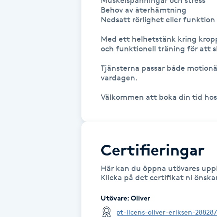
Muskelspänningar och stress

Eyeliner-tatuering
Behov av återhämtning

F
Nedsatt rörlighet eller funktion

Med ett helhetstänk kring kropp
Face framing
och funktionell träning för att s
Faceliftmassage
Tjänsterna passar både motionäre
vardagen.

Fet hårbotten
Välkommen att boka din tid hos 
Fettreducering
Certifieringar
Fibromassage
Här kan du öppna utövares uppl
Fillers
Klicka på det certifikat ni önsk
Utövare
:
Oliver
Fotmassage
pt-licens-oliver-eriksen-28828