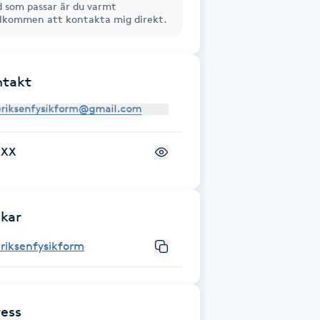
d som passar är du varmt
lkommen att kontakta mig direkt.
ntakt
+XX
kar
riksenfysikform
ess