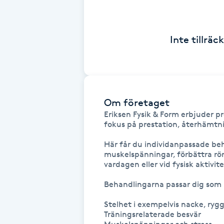
Cryoterapi
D
Inte tillrä
Damklippning
Dermapen
Om företaget
Diamantslipning
Eriksen Fysik & Form erbjuder p
E
fokus på prestation, återhämtnin
Enzympeeling
Här får du individanpassade beh
muskelspänningar, förbättra rör
vardagen eller vid fysisk aktivitet
Extensions
Behandlingarna passar dig som 
Extensions borttagning
Stelhet i exempelvis nacke, rygg e
Träningsrelaterade besvär
