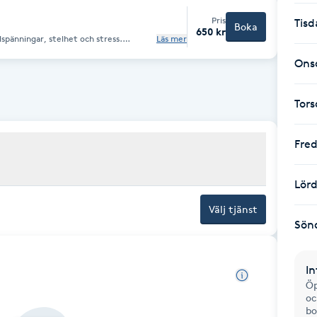
Pris
Tisd
Boka
650 kr
spänningar, stelhet och stress.
Läs mer
v och kan vara både avslappnande och
mråde. Perfekt som friskvård.
Ons
Tor
Fre
Lör
Välj tjänst
Sön
In
Öp
oc
bo