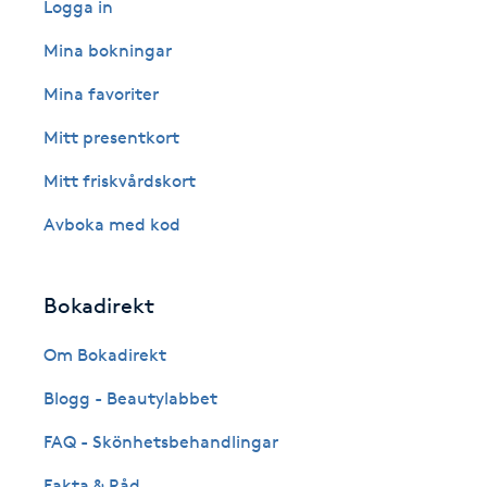
Logga in
Fransk manikyr
Mina bokningar
Fransrengöring
Mina favoriter
Mitt presentkort
Frekvensterapi
Mitt friskvårdskort
Friskvård
Avboka med kod
Friskvårdsmassage
Bokadirekt
Frisör
Om Bokadirekt
Funktionsanalys
Blogg - Beautylabbet
FAQ - Skönhetsbehandlingar
Färgning
Fakta & Råd