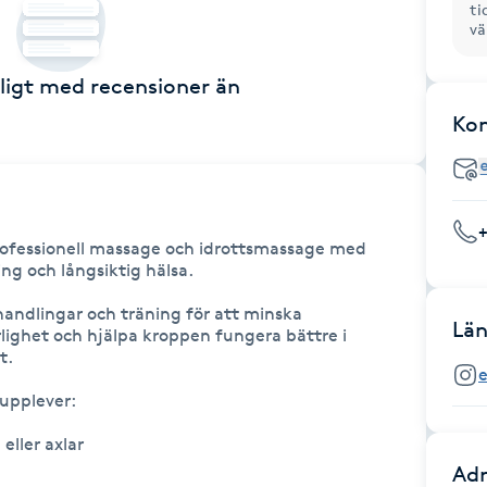
ti
vä
ckligt med recensioner än
Ko
rofessionell massage och idrottsmassage med 
g och långsiktig hälsa.

andlingar och träning för att minska 
Län
lighet och hjälpa kroppen fungera bättre i 
.

e
upplever:

ller axlar

Adr