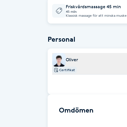
Avbokning inom 24h debiteras fullt.
Friskvårdsmassage 45 min
45 min
Brynformning
Klassisk massage för att minska muskel
Behandlingen anpassas efter dina beho
mer djupgående beroende på problemo
Avbokning inom 24h debiteras fullt.
Brynfärgning
Personal
Brynplockning
Oliver
Bröllopsuppsättning
C
Certifikat
Celluliter
Coachning
Omdömen
Color correction