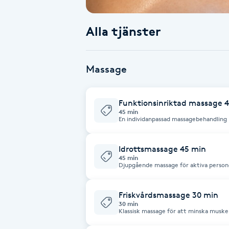
Babylights
Alla tjänster
Balayage
Massage
Bambumassage
Funktionsinriktad massage 
Barber
45 min
En individanpassad massagebehandling
stelhet och rörelseförmåga. Behandlin
syftar till att främja återhämtning, vä
Barnklippning
Avbokning inom 24h debiteras fullt.
Idrottsmassage 45 min
45 min
BIAB
Djupgående massage för aktiva person
prestation och skadeförebyggande. Pas
Avbokning inom 24h debiteras fullt.
Blowout
Friskvårdsmassage 30 min
30 min
Klassisk massage för att minska muskel
Behandlingen anpassas efter dina beho
Bottenfärg
mer djupgående beroende på problemo