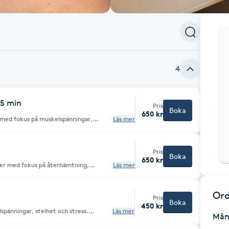
4
45 min
Pris
Boka
650 kr
 med fokus på muskelspänningar,
Läs mer
gen anpassas efter dina behov och
lbefinnande och god fysisk funktion.
Pris
Boka
650 kr
er med fokus på återhämtning,
Läs mer
sar både motionärer och elitidrottare.
Ord
Pris
Boka
450 kr
spänningar, stelhet och stress.
Läs mer
Mån
v och kan vara både avslappnande och
mråde. Perfekt som friskvård.