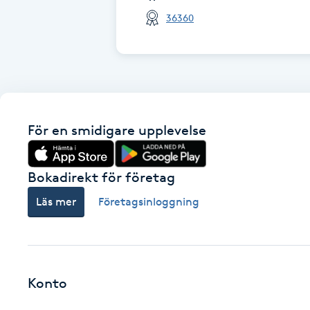
36360
Fotsvamp
Fotvård
Fransar
För en smidigare upplevelse
Fransborttagning
Fransfärgning
Bokadirekt för företag
Läs mer
Företagsinloggning
Fransförlängning
Fransförlängning Megavolym
Konto
Fransförlängning Volym