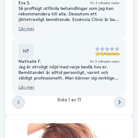
Eva S.
för 3 månader sedan
Fransk manikyr
Så proffsigt utförda behandlingar som jag kan
rekommendera till alla. Dessutom ett
jättetrevligt bemötande. Eccència Clinic är bara
Fransrengöring
bäst. Tack för ni finns❣️
Läs mer
Frekvensterapi
NF
till
Anastasia
Friskvård
Nathalie F.
för 5 månader sedan
Jag är otroligt nöjd med varje besök hos er.
Bemötandet är alltid personligt, varmt och
Friskvårdsmassage
väldigt professionellt. Man känner sig verkligen
lyssnad på från första stund. Det jag uppskattar
Läs mer
mest är hur kunniga och ärliga ni är i er
Frisör
rådgivning. Ni anpassar alltid behandlingarna
Sida
1
av
11
efter mig, mitt ansikte och mina önskemål, och
är också tydliga med vad som passar och vad som
Funktionsanalys
inte gör det. Det känns tryggt att veta att ni
inte bara gör behandlingar, utan faktiskt
tänker på helheten och det naturliga
Färgning
resultatet. Konsultationen är alltid noggrann
och professionell, och jag känner mig alltid i