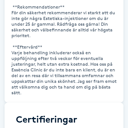
Hårborttagning
 **Rekommendationer** 

För din säkerhet rekommenderar vi starkt att du 
inte gör några Estetiska-injektioner om du är 
Hårbottenbehandling
under 25 år gammal. Rådfråga oss gärna! Din 
säkerhet och välbefinnande är alltid vår högsta 
Hårförlängning
prioritet.

 **Eftervård** 

Hårvård
Varje behandling inkluderar också en 
uppföljning efter två veckor för eventuella 
justeringar, helt utan extra kostnad. Hos oss på 
Hälsa
Essència Clinic är du inte bara en klient, du är en 
del av en resa där vi tillsammans omfamnar och 
uppskattar din unika skönhet. Jag ser fram emot 
Hälsprickor
att välkomna dig och ta hand om dig på bästa 
I
sätt. 
Idrottsmassage
Certifieringar
IPL