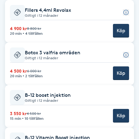
Fillers 4,4ml Revolax
Babylights
Giltigt i 12 månader
Balayage
4 900 kr
8 800 kr
Köp
20 min
4 tillfällen
Bambumassage
Botox 3 valfria områden
Giltigt i 12 månader
Barber
4 500 kr
6 000 kr
Köp
20 min
2 tillfällen
Barnklippning
B-12 boost injektion
BIAB
Giltigt i 12 månader
3 550 kr
4 500 kr
Blowout
Köp
15 min
10 tillfällen
Bottenfärg
B-12 Vitamin Boost injection