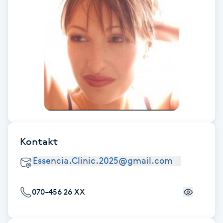
trygga händer. Resultaten blir naturliga precis
Föning
som jag önskar. Jag kan verkligen varmt
rekommendera!
G
Gel naglar
Gelenaglar
Gellack
Gellack med förstärkning
Kontakt
Gravidmassage
Gravidyoga
070-456 26 XX
Gruppträning