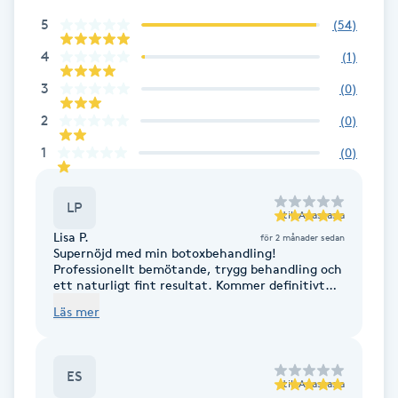
Fotsvamp
5
(
54
)
4
(
1
)
Fotvård
3
(
0
)
Fransar
2
(
0
)
1
(
0
)
Fransborttagning
LP
till
Anastasia
Fransfärgning
Lisa P.
för 2 månader sedan
Supernöjd med min botoxbehandling!
Fransförlängning
Professionellt bemötande, trygg behandling och
ett naturligt fint resultat. Kommer definitivt
tillbaka / Lisa
Läs mer
Fransförlängning Megavolym
Fransförlängning Volym
ES
till
Anastasia