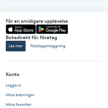
Kinesiologi
Kinesisk medicin
För en smidigare upplevelse
Kiropraktik
Bokadirekt för företag
Läs mer
Företagsinloggning
Klangmassage
Klippning
Konto
Klippning & Slingor
Logga in
Klippning ungdom
Mina bokningar
Koppningsmassage
Mina favoriter