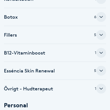
Cryoterapi
D
Botox
6
Damklippning
Fillers
Dermapen
5
Diamantslipning
B12-Vitaminboost
1
E
Enzympeeling
Esséncia Skin Renewal
5
Extensions
Övrigt - Hudterapeut
1
Extensions borttagning
Personal
Eyeliner-tatuering