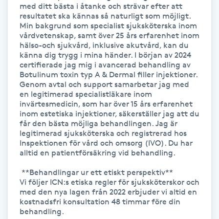
Hot Stone Massage
med ditt bästa i åtanke och strävar efter att 
resultatet ska kännas så naturligt som möjligt. 
Min bakgrund som specialist sjuksköterska inom 
Hot yoga
vårdvetenskap, samt över 25 års erfarenhet inom 
hälso-och sjukvård, inklusive akutvård, kan du 
känna dig trygg i mina händer. I början av 2024 
Hudföryngring
certifierade jag mig i avancerad behandling av 
Botulinum toxin typ A & Dermal filler injektioner. 
Genom avtal och support samarbetar jag med 
Huduppstramning
en legitimerad specialistläkare inom 
invärtesmedicin, som har över 15 års erfarenhet 
inom estetiska injektioner, säkerställer jag att du 
Hudvård
får den bästa möjliga behandlingen. Jag är 
legitimerad sjuksköterska och registrerad hos 
Hyaluronsyra
Inspektionen för vård och omsorg (IVO). Du har 
alltid en patientförsäkring vid behandling.

Hyperhidros
 **Behandlingar ur ett etiskt perspektiv** 

Vi följer ICN:s etiska regler för sjuksköterskor och 
med den nya lagen från 2022 erbjuder vi altid en 
Hypnos
kostnadsfri konsultation 48 timmar före din 
behandling.
