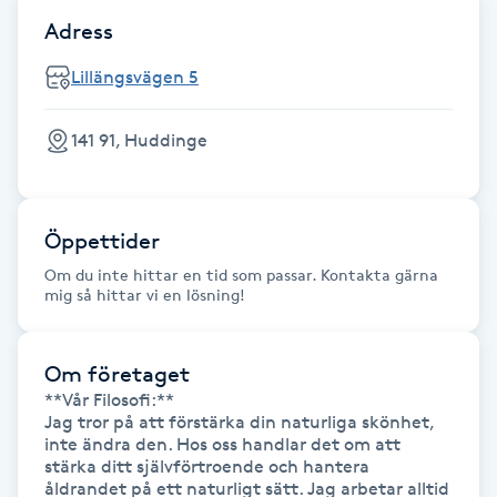
Adress
Gua Sha-massage
Lillängsvägen 5
H
Hatha Yoga
141 91, Huddinge
Headspa
Öppettider
Healing
Om du inte hittar en tid som passar. Kontakta gärna
mig så hittar vi en lösning!
Herrklippning
Om företaget
HIFU
**Vår Filosofi:**

Jag tror på att förstärka din naturliga skönhet, 
inte ändra den. Hos oss handlar det om att 
Hollywood Peel
stärka ditt självförtroende och hantera 
åldrandet på ett naturligt sätt. Jag arbetar alltid 