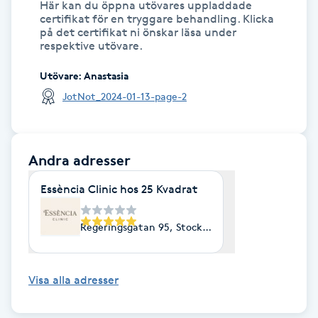
Här kan du öppna utövares uppladdade
certifikat för en tryggare behandling. Klicka
IPL hårborttagning
på det certifikat ni önskar läsa under
respektive utövare.
IR-massage
Utövare
:
Anastasia
J
JotNot_2024-01-13-page-2
Japansk massage
K
Andra adresser
K18
Essència Clinic hos 25 Kvadrat
Katun fransar
Regeringsgatan 95, Stockholm
Kemisk peeling
Visa alla adresser
Keratinbehandling