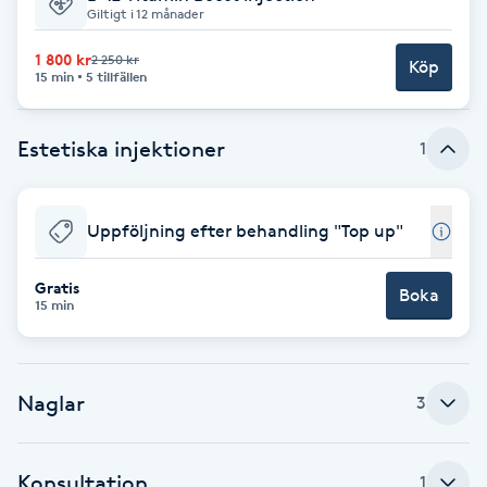
Giltigt i 12 månader
Brynformning
1 800 kr
2 250 kr
Köp
15 min
5 tillfällen
Brynfärgning
Estetiska injektioner
1
Brynplockning
Bröllopsuppsättning
Uppföljning efter behandling "Top up"
C
Gratis
Boka
15 min
Celluliter
Coachning
Naglar
3
Color correction
Konsultation
1