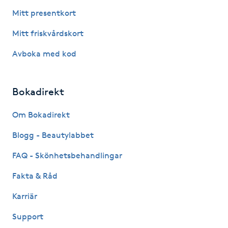
Mitt presentkort
Kosmetisk tatuering
Mitt friskvårdskort
Kostrådgivning
Avboka med kod
Kroppsinpackning
Bokadirekt
Kroppspeeling
Om Bokadirekt
Käkledsbehandling
Blogg - Beautylabbet
FAQ - Skönhetsbehandlingar
Kärlbehandling
L
Fakta & Råd
Karriär
Laserbehandling
Support
Lashlift Keratin