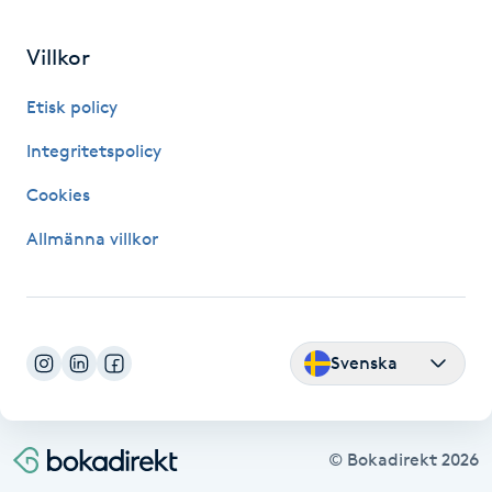
Villkor
LED-ljusterapi
Etisk policy
Liktornar
Integritetspolicy
LPG
Cookies
Allmänna villkor
LPG-behandling
LPG-massage
Svenska
Luggklippning
Lymfmassage
© Bokadirekt
2026
Läpptatuering