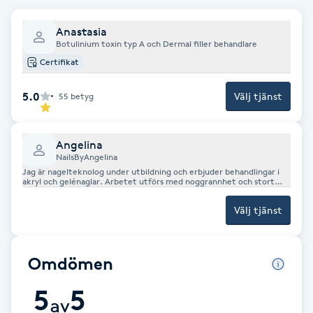
F
Anastasia
Botulinium toxin typ A och Dermal filler behandlare
Face framing
Certifikat
Faceliftmassage
5.0
Välj tjänst
55
betyg
Fet hårbotten
Angelina
NailsByAngelina
Fettreducering
Jag är nagelteknolog under utbildning och erbjuder behandlingar i
akryl och gelénaglar. Arbetet utförs med noggrannhet och stort
fokus på att utvecklas i yrket. Perfekt för dig som vill ha fina naglar
till ett förmånligare pris. 💅
Fibromassage
Välj tjänst
Fillers
Omdömen
Fotmassage
5
5
av