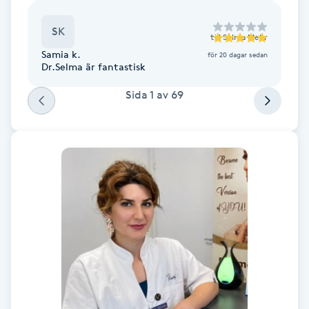
Fransk manikyr
SK
till
Selma Mehr
Fransrengöring
Samia k.
för 20 dagar sedan
Dr.Selma är fantastisk
Frekvensterapi
Sida
1
av
69
Friskvård
Friskvårdsmassage
Frisör
Funktionsanalys
Färgning