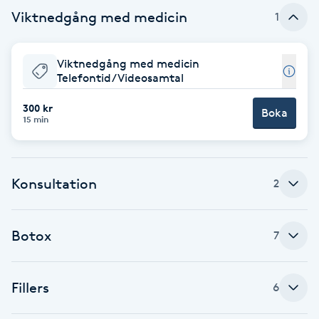
Viktnedgång med medicin
1
Brynformning
Viktnedgång med medicin
Brynfärgning
Telefontid/Videosamtal
Brynplockning
300 kr
Boka
15 min
Bröllopsuppsättning
C
Konsultation
2
Celluliter
Botox
7
Coachning
Color correction
Fillers
6