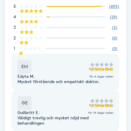
Fotsvamp
5
(
493
)
4
(
29
)
Fotvård
3
(
3
)
2
(
0
)
Fransar
1
(
0
)
Fransborttagning
EM
till
Selma Mehr
Fransfärgning
Edyta M.
för 6 dagar sedan
Mycket förstående och empatiskt doktor.
Fransförlängning
GE
Fransförlängning Megavolym
till
Selma Mehr
Gullbritt E.
för 14 dagar sedan
Väldigt trevlig och mycket nöjd med
Fransförlängning Volym
behandlingen