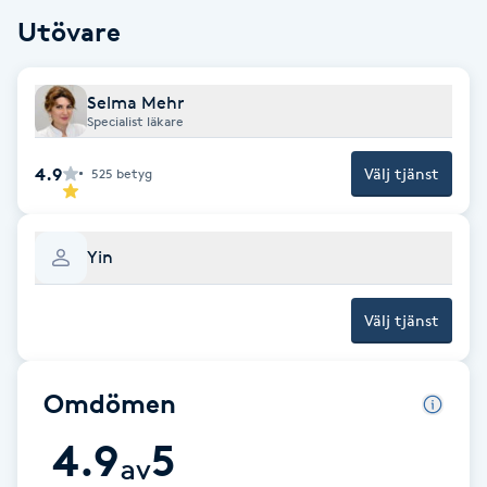
Utövare
F
Face framing
Selma Mehr
Specialist läkare
Faceliftmassage
4.9
Välj tjänst
525
betyg
Fet hårbotten
Yin
Fettreducering
Välj tjänst
Fibromassage
Fillers
Omdömen
4.9
5
Fotmassage
av