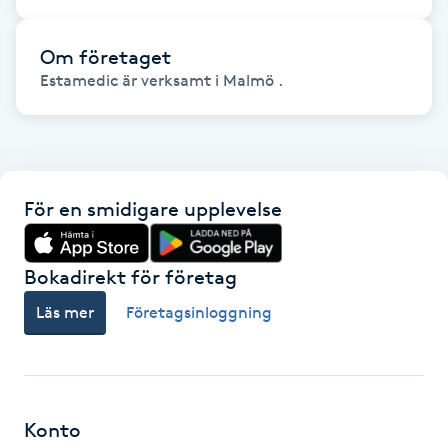
Hot Stone Massage
Om företaget
Hot yoga
Estamedic är verksamt i Malmö .
Hudföryngring
Huduppstramning
För en smidigare upplevelse
Hudvård
Bokadirekt för företag
Hyaluronsyra
Läs mer
Företagsinloggning
Hyperhidros
Hypnos
Konto