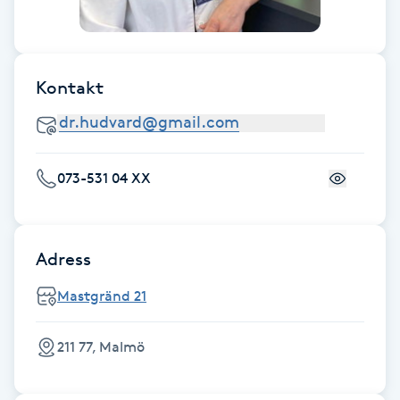
Föning
G
Kontakt
Gel naglar
Gelenaglar
073-531 04 XX
Gellack
Gellack med förstärkning
Adress
Gravidmassage
Mastgränd 21
Gravidyoga
211 77, Malmö
Gruppträning