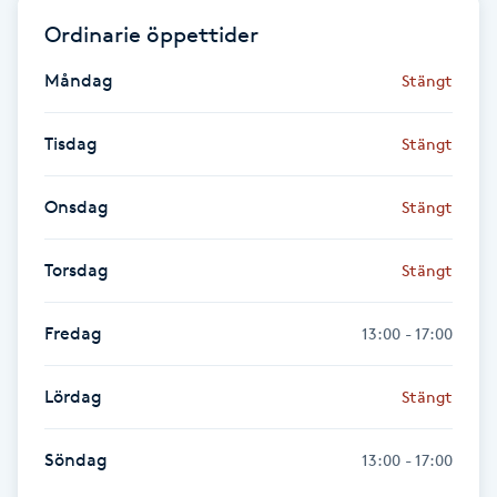
Ordinarie öppettider
Gua Sha-massage
Måndag
Stängt
H
Hatha Yoga
Tisdag
Stängt
Headspa
Onsdag
Stängt
Healing
Torsdag
Stängt
Herrklippning
Fredag
13:00 - 17:00
HIFU
Lördag
Stängt
Hollywood Peel
Söndag
13:00 - 17:00