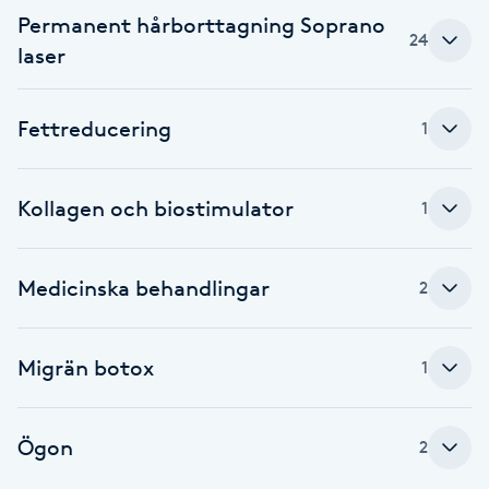
Cryoterapi
Permanent hårborttagning Soprano
D
24
laser
Damklippning
Fettreducering
1
Dermapen
Kollagen och biostimulator
1
Diamantslipning
E
Medicinska behandlingar
2
Enzympeeling
Extensions
Migrän botox
1
Extensions borttagning
Ögon
2
Eyeliner-tatuering