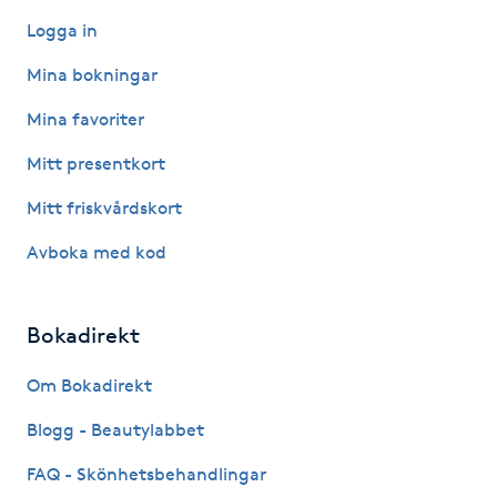
Hårborttagning
Logga in
Mina bokningar
Hårbottenbehandling
Mina favoriter
Hårförlängning
Mitt presentkort
Hårvård
Mitt friskvårdskort
Avboka med kod
Hälsa
Hälsprickor
Bokadirekt
I
Om Bokadirekt
Idrottsmassage
Blogg - Beautylabbet
FAQ - Skönhetsbehandlingar
IPL