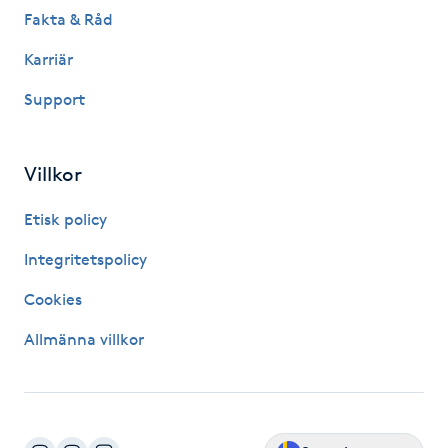
Fakta & Råd
IPL hårborttagning
Karriär
IR-massage
Support
J
Villkor
Japansk massage
K
Etisk policy
K18
Integritetspolicy
Cookies
Katun fransar
Allmänna villkor
Kemisk peeling
Keratinbehandling