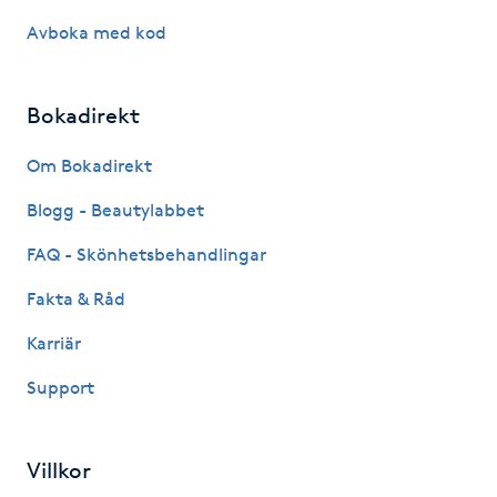
Hårborttagning
Avboka med kod
Hårbottenbehandling
Bokadirekt
Hårförlängning
Om Bokadirekt
Hårvård
Blogg - Beautylabbet
FAQ - Skönhetsbehandlingar
Hälsa
Fakta & Råd
Hälsprickor
Karriär
I
Support
Idrottsmassage
Villkor
IPL