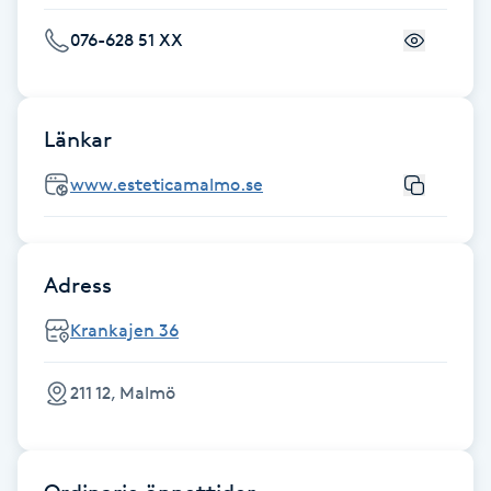
Fransk manikyr
076-628 51 XX
Fransrengöring
Länkar
Frekvensterapi
www.esteticamalmo.se
Friskvård
Friskvårdsmassage
Adress
Frisör
Krankajen 36
Funktionsanalys
211 12, Malmö
Färgning