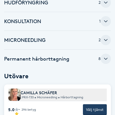
HUDFÖRYNGRING
2
Brynformning
KONSULTATION
1
Brynfärgning
Brynplockning
MICRONEEDLING
2
Bröllopsuppsättning
Permanent hårborttagning
8
C
Celluliter
Utövare
Coachning
CAMILLA SCHÄFER
| PRX-T33 • Microneedling • Hårborttagning
Color correction
5.0
Välj tjänst
296
betyg