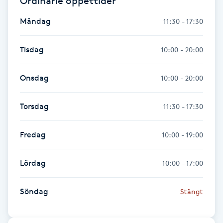
Ordinarie öppettider
Föning
Måndag
11:30 - 17:30
G
Tisdag
Gel naglar
10:00 - 20:00
Gelenaglar
Onsdag
10:00 - 20:00
Gellack
Torsdag
11:30 - 17:30
Gellack med förstärkning
Fredag
10:00 - 19:00
Gravidmassage
Lördag
10:00 - 17:00
Gravidyoga
Söndag
Stängt
Gruppträning