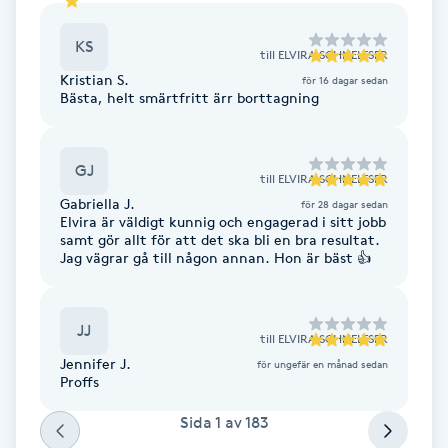
F
KS
till
ELVIRA SCHNELTSER
Face framing
Kristian S.
för 16 dagar sedan
Bästa, helt smärtfritt ärr borttagning
Faceliftmassage
GJ
till
ELVIRA SCHNELTSER
Fet hårbotten
Gabriella J.
för 28 dagar sedan
Elvira är väldigt kunnig och engagerad i sitt jobb
samt gör allt för att det ska bli en bra resultat.
Fettreducering
Jag vägrar gå till någon annan. Hon är bäst 👍
Fibromassage
JJ
till
ELVIRA SCHNELTSER
Fillers
Jennifer J.
för ungefär en månad sedan
Proffs
Fotmassage
Sida
1
av
183