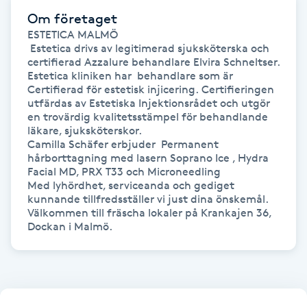
Om företaget
Gua Sha-massage
ESTETICA MALMÖ

 Estetica drivs av legitimerad sjuksköterska och 
H
certifierad Azzalure behandlare Elvira Schneltser. 
Estetica kliniken har  behandlare som är 
Hatha Yoga
Certifierad för estetisk injicering. Certifieringen 
utfärdas av Estetiska Injektionsrådet och utgör 
en trovärdig kvalitetsstämpel för behandlande 
Headspa
läkare, sjuksköterskor. 

Camilla Schäfer erbjuder  Permanent 
hårborttagning med lasern Soprano Ice , Hydra 
Healing
Facial MD, PRX T33 och Microneedling 

Med lyhördhet, serviceanda och gediget 
kunnande tillfredsställer vi just dina önskemål. 
Herrklippning
Välkommen till fräscha lokaler på Krankajen 36, 
Dockan i Malmö.
HIFU
Hollywood Peel