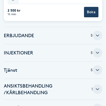
Babylights
2 500 kr
Boka
15 min
Balayage
ERBJUDANDE
Bambumassage
5
Barber
INJEKTIONER
5
Barnklippning
Tjänst
5
BIAB
ANSIKTSBEHANDLING
Blowout
1
/KÄRLBEHANDLING
Bottenfärg