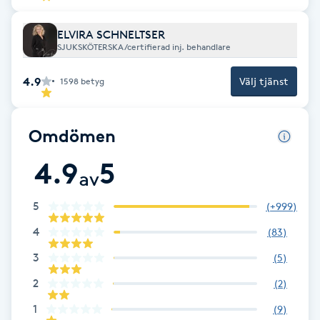
Cryoterapi
D
ELVIRA SCHNELTSER
SJUKSKÖTERSKA/certifierad inj. behandlare
Damklippning
4.9
Välj tjänst
1598
betyg
Dermapen
Omdömen
Diamantslipning
4.9
5
E
av
Enzympeeling
5
(
+999
)
4
(
83
)
Extensions
3
(
5
)
Extensions borttagning
2
(
2
)
1
(
9
)
Eyeliner-tatuering