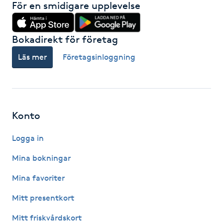
För en smidigare upplevelse
Hot Stone Massage
Hot yoga
Bokadirekt för företag
Läs mer
Företagsinloggning
Hudföryngring
Huduppstramning
Konto
Hudvård
Logga in
Hyaluronsyra
Mina bokningar
Hyperhidros
Mina favoriter
Mitt presentkort
Hypnos
Mitt friskvårdskort