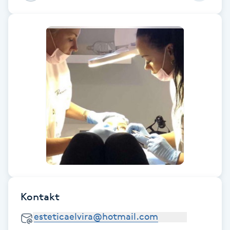
Fotsvamp
Fotvård
Fransar
Fransborttagning
Fransfärgning
Fransförlängning
Fransförlängning Megavolym
Kontakt
Fransförlängning Volym