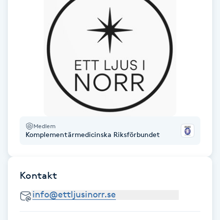
Hårborttagning
Hårbottenbehandling
Hårförlängning
Hårvård
Hälsa
Medlem
Komplementärmedicinska Riksförbundet
Hälsprickor
I
Kontakt
Idrottsmassage
IPL