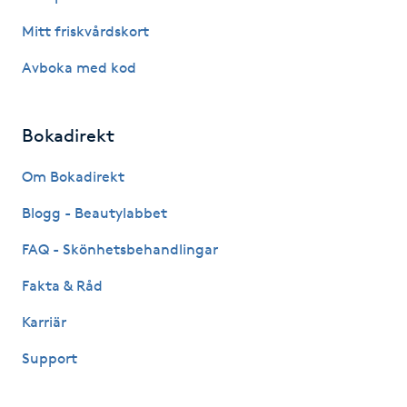
Mitt friskvårdskort
LED-ljusterapi
Avboka med kod
Liktornar
Bokadirekt
LPG
Om Bokadirekt
LPG-behandling
Blogg - Beautylabbet
FAQ - Skönhetsbehandlingar
LPG-massage
Fakta & Råd
Luggklippning
Karriär
Lymfmassage
Support
Läpptatuering