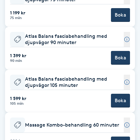
F
1 199 kr
Boka
75 min
Face framing
Atlas Balans fasciabehandling med
Faceliftmassage
djupvågor 90 minuter
1 399 kr
Boka
Fet hårbotten
90 min
Fettreducering
Atlas Balans fasciabehandling med
djupvågor 105 minuter
Fibromassage
1 599 kr
Boka
105 min
Fillers
Massage Kombo-behandling 60 minuter
Fotmassage