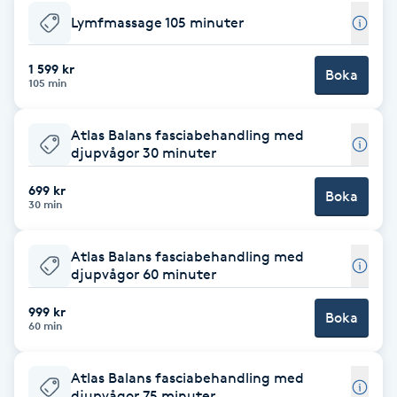
Cryoterapi
Lymfmassage 105 minuter
D
1 599 kr
Damklippning
Boka
105 min
Dermapen
Atlas Balans fasciabehandling med
djupvågor 30 minuter
Diamantslipning
699 kr
Boka
E
30 min
Enzympeeling
Atlas Balans fasciabehandling med
djupvågor 60 minuter
Extensions
999 kr
Boka
60 min
Extensions borttagning
Atlas Balans fasciabehandling med
Eyeliner-tatuering
djupvågor 75 minuter