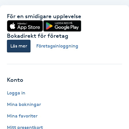
Kosmetisk tatuering
För en smidigare upplevelse
Kostrådgivning
Bokadirekt för företag
Kroppsinpackning
Läs mer
Företagsinloggning
Kroppspeeling
Käkledsbehandling
Konto
Kärlbehandling
Logga in
L
Mina bokningar
Laserbehandling
Mina favoriter
Mitt presentkort
Lashlift Keratin