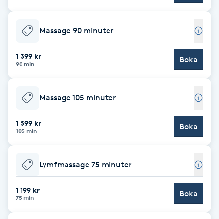
Brynformning
Massage 90 minuter
Brynfärgning
1 399 kr
Boka
90 min
Brynplockning
Massage 105 minuter
Bröllopsuppsättning
C
1 599 kr
Boka
105 min
Celluliter
Lymfmassage 75 minuter
Coachning
1 199 kr
Boka
Color correction
75 min