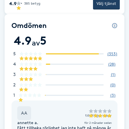
4.9
Välj tjänst
385
betyg
Gua Sha-massage
H
Omdömen
Hatha Yoga
4.9
5
av
Headspa
5
(
353
)
4
(
28
)
Healing
3
(
1
)
Herrklippning
2
(
0
)
1
(
3
)
HIFU
AA
till
Ett ljus i Norr
Hollywood Peel
annette a.
för 2 månader sedan
Fått tillbaka rörlighet jag inte haft på många år