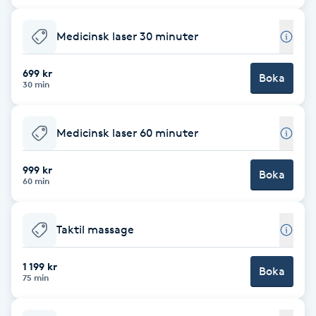
Fransk manikyr
Medicinsk laser 30 minuter
Fransrengöring
699 kr
Boka
30 min
Frekvensterapi
Friskvård
Medicinsk laser 60 minuter
999 kr
Friskvårdsmassage
Boka
60 min
Frisör
Taktil massage
Funktionsanalys
1 199 kr
Boka
75 min
Färgning