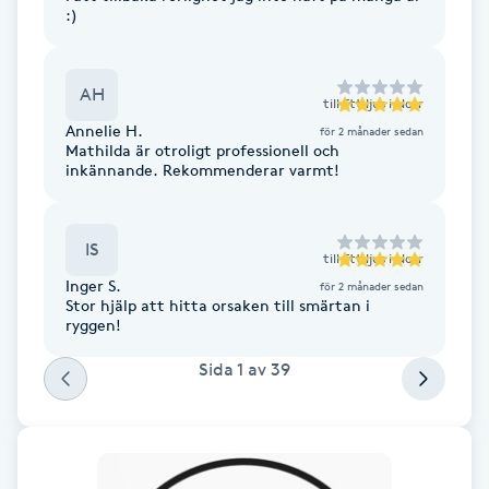
Hot Stone Massage
:)
Hot yoga
AH
till
Ett ljus i Norr
Annelie H.
för 2 månader sedan
Hudföryngring
Mathilda är otroligt professionell och
inkännande. Rekommenderar varmt!
Huduppstramning
IS
Hudvård
till
Ett ljus i Norr
Inger S.
för 2 månader sedan
Stor hjälp att hitta orsaken till smärtan i
Hyaluronsyra
ryggen!
Sida
1
av
39
Hyperhidros
Hypnos