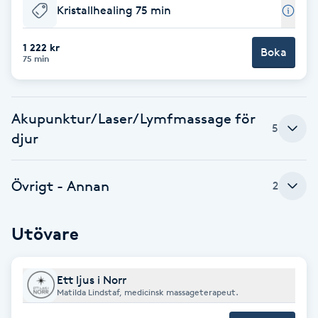
Kristallhealing 75 min
Föning
G
1 222 kr
Boka
75 min
Gel naglar
Gelenaglar
Akupunktur/Laser/Lymfmassage för
5
djur
Gellack
Övrigt - Annan
2
Gellack med förstärkning
Gravidmassage
Utövare
Gravidyoga
Ett ljus i Norr
Matilda Lindstaf, medicinsk massageterapeut.
Gruppträning