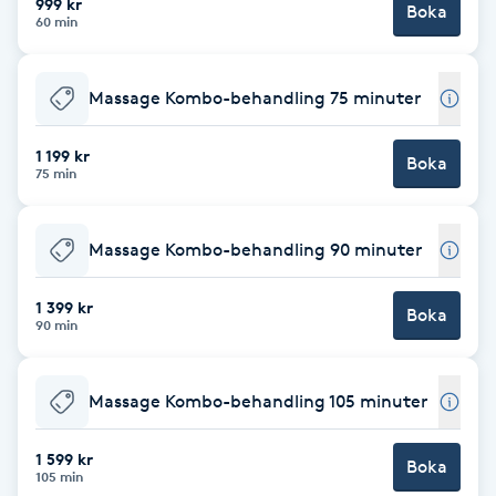
999 kr
Boka
Fotsvamp
60 min
Fotvård
Massage Kombo-behandling 75 minuter
Fransar
1 199 kr
Boka
75 min
Fransborttagning
Massage Kombo-behandling 90 minuter
Fransfärgning
1 399 kr
Boka
90 min
Fransförlängning
Fransförlängning Megavolym
Massage Kombo-behandling 105 minuter
Fransförlängning Volym
1 599 kr
Boka
105 min