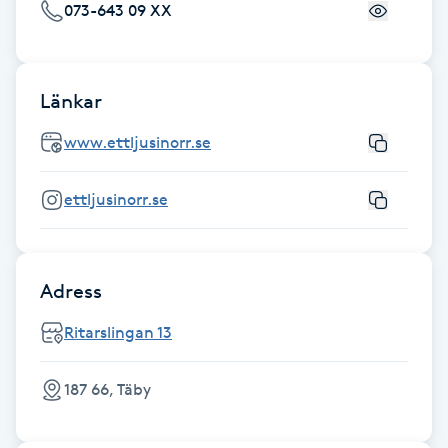
073-643 09 XX
IPL hårborttagning
IR-massage
Länkar
J
www.ettljusinorr.se
Japansk massage
ettljusinorr.se
K
K18
Adress
Katun fransar
Ritarslingan 13
Kemisk peeling
187 66, Täby
Keratinbehandling