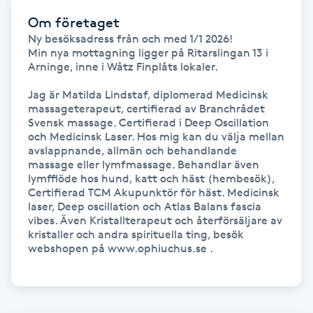
Kinesiologi
Om företaget
Ny besöksadress från och med 1/1 2026!

Min nya mottagning ligger på Ritarslingan 13 i 
Kinesisk medicin
Arninge, inne i Wåtz Finplåts lokaler.

Jag är Matilda Lindstaf, diplomerad Medicinsk 
Kiropraktik
massageterapeut, certifierad av Branchrådet 
Svensk massage. Certifierad i Deep Oscillation 
och Medicinsk Laser. Hos mig kan du välja mellan 
Klangmassage
avslappnande, allmän och behandlande 
massage eller lymfmassage. Behandlar även 
Klippning
lymfflöde hos hund, katt och häst (hembesök), 
Certifierad TCM Akupunktör för häst. Medicinsk 
laser, Deep oscillation och Atlas Balans fascia 
Klippning & Slingor
vibes. Även Kristallterapeut och återförsäljare av 
kristaller och andra spirituella ting, besök 
webshopen på www.ophiuchus.se .

Klippning ungdom
Koppningsmassage