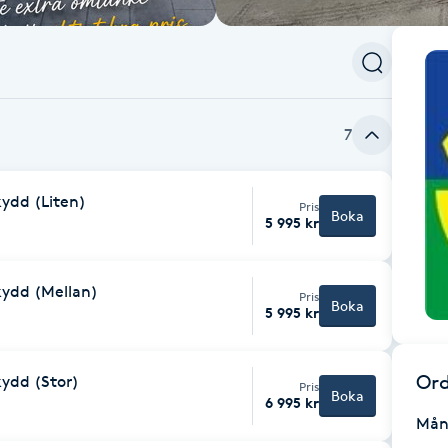
7
ydd (Liten)
Pris
Boka
5 995 kr
kydd (Mellan)
Pris
Boka
5 995 kr
Ord
ydd (Stor)
Pris
Boka
6 995 kr
Mån