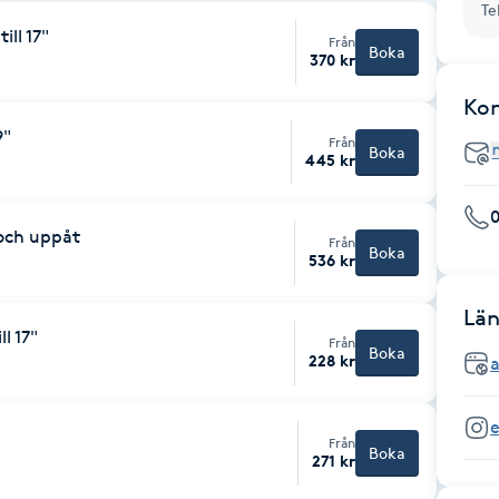
Te
ill 17"
Från
Boka
370 kr
Ko
9"
Från
Boka
445 kr
 och uppåt
Från
Boka
536 kr
Län
l 17"
Från
Boka
228 kr
a
e
Från
Boka
271 kr