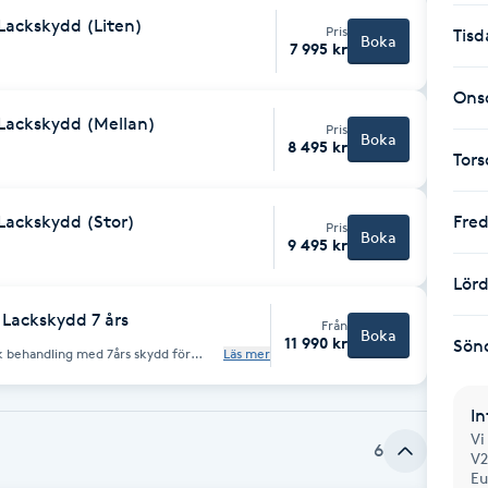
Lackskydd (Liten)
Pris
Tisd
Boka
7 995 kr
Ons
 Lackskydd (Mellan)
Pris
Boka
8 495 kr
Tor
 Lackskydd (Stor)
Fre
Pris
Boka
9 495 kr
Lör
 Lackskydd 7 års
Från
Boka
11 990 kr
Sön
 behandling med 7års skydd för
Läs mer
behöver få tillbaka sin showroom-
 som tar bort 90-95% av alla repor och
ling appliceras. 1-2 dagar 7
In
Vi
6
V2
Eu