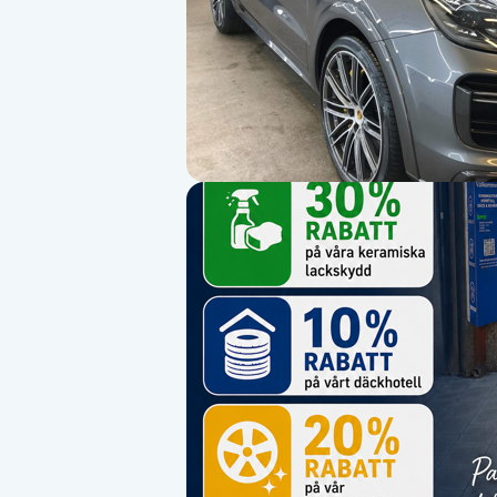
Alternativmedicin
Andningsmassage
Ansiktslyft utan kirurgi
Aromamassage
Ashtanga Yoga
Ayurveda
Ayurvedisk Massage
Ansiktsbehandling djuprengörande
B