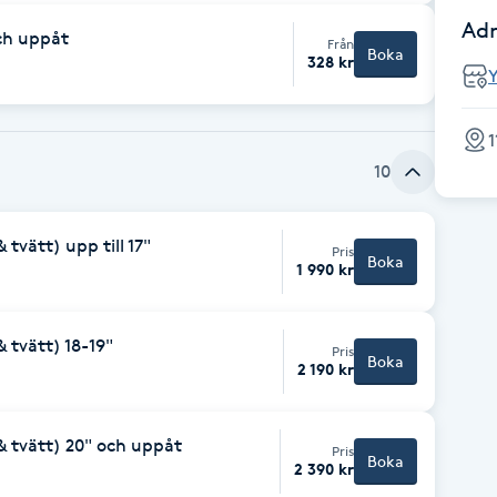
Adr
och uppåt
Från
Boka
328 kr
1
10
 tvätt) upp till 17"
Pris
Boka
1 990 kr
& tvätt) 18-19"
Pris
Boka
2 190 kr
 & tvätt) 20" och uppåt
Pris
Boka
2 390 kr