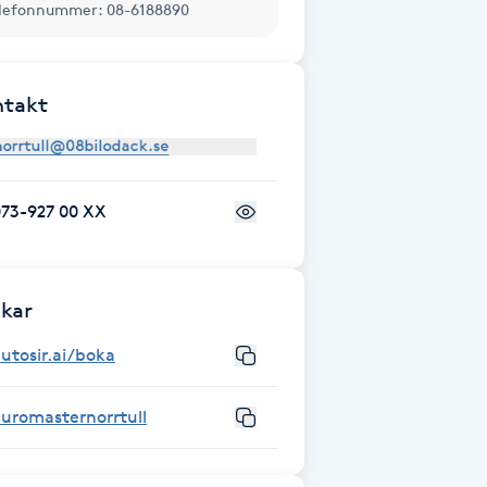
lefonnummer: 08-6188890
ntakt
073-927 00 XX
kar
utosir.ai/boka
uromasternorrtull