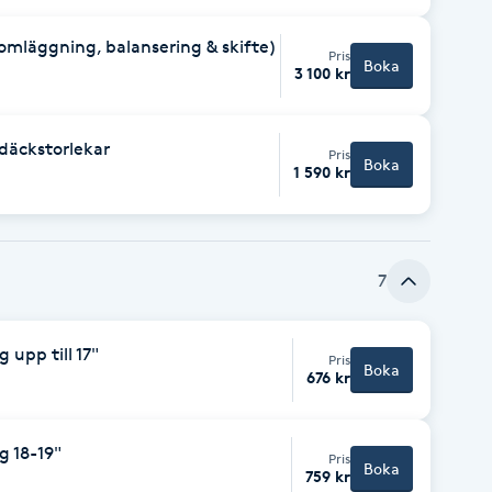
 omläggning, balansering & skifte)
Pris
Boka
3 100 kr
 däckstorlekar
Pris
Boka
1 590 kr
7
 upp till 17"
Pris
Boka
676 kr
g 18-19"
Pris
Boka
759 kr