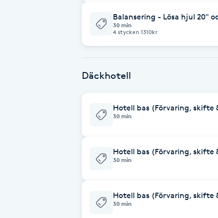
Eyeliner-tatuering
Balansering - Lösa hjul 20" 
F
30 min
4 stycken 1310kr
Face framing
Faceliftmassage
Däckhotell
Fet hårbotten
Hotell bas (Förvaring, skifte &
30 min
Fettreducering
Fibromassage
Hotell bas (Förvaring, skifte 
30 min
Fillers
Hotell bas (Förvaring, skifte
Fotmassage
30 min