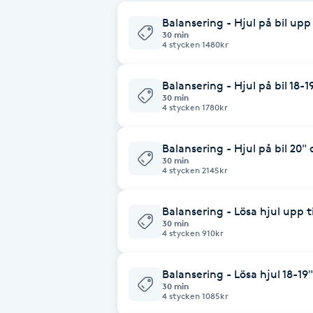
Cryoterapi
Balansering - Hjul på bil upp t
D
30 min
4 stycken 1480kr
Damklippning
Balansering - Hjul på bil 18-1
30 min
Dermapen
4 stycken 1780kr
Diamantslipning
Balansering - Hjul på bil 20"
30 min
E
4 stycken 2145kr
Enzympeeling
Balansering - Lösa hjul upp til
30 min
4 stycken 910kr
Extensions
Balansering - Lösa hjul 18-19"
Extensions borttagning
30 min
4 stycken 1085kr