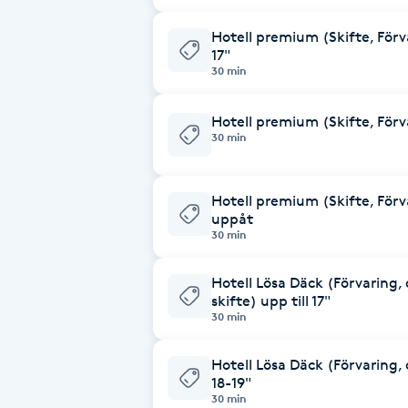
Fotsvamp
Hotell premium (Skifte, Förva
17"
30 min
Fotvård
Hotell premium (Skifte, Förva
Fransar
30 min
Fransborttagning
Hotell premium (Skifte, Förva
uppåt
Fransfärgning
30 min
Fransförlängning
Hotell Lösa Däck (Förvaring,
skifte) upp till 17"
30 min
Fransförlängning Megavolym
Hotell Lösa Däck (Förvaring,
Fransförlängning Volym
18-19"
30 min