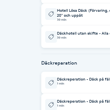
Fransk manikyr
Hotell Lösa Däck (Förvaring,
20" och uppåt
30 min
Fransrengöring
Däckhotell utan skifte - Alla
Frekvensterapi
30 min
Friskvård
Friskvårdsmassage
Däckreparation
Frisör
Däckreperation - Däck på fälg
1 min
Funktionsanalys
Däckreperation - Däck på fäl
Färgning
1 min