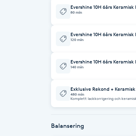
Evershine 10H 6års Keramisk 
80 min
Brynformning
Brynfärgning
Evershine 10H 6års Keramisk
120 min
Brynplockning
Evershine 10H 6års Keramisk
Bröllopsuppsättning
140 min
C
Celluliter
Exklusive Rekond + Keramisk
480 min
Komplett lackkorrigering och keramisk
bästa resultat. Perfekt för bilar som 
Coachning
finish. Inkluderar full lackkorrigering
defekter innan vår tvålagers keramiska behand
års garanti
Color correction
Balansering