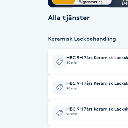
Babylights
Alla tjänster
Balayage
Keramisk Lackbehandling
Bambumassage
HBC 9H 7års Keramisk Lacksk
Barber
60 min
Barnklippning
HBC 9H 7års Keramisk Lacks
90 min
BIAB
Blowout
HBC 9H 7års Keramisk Lacksk
90 min
Bottenfärg