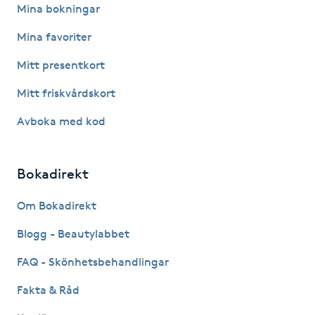
Mina bokningar
Megavolymfransar
Mina favoriter
Melasma
Mitt presentkort
Mesoterapi
Mitt friskvårdskort
Avboka med kod
MicroPen
Microshading
Bokadirekt
Om Bokadirekt
Mixfransar
N
Blogg - Beautylabbet
FAQ - Skönhetsbehandlingar
Nagelförlängning
Fakta & Råd
Nagelförlängning akryl