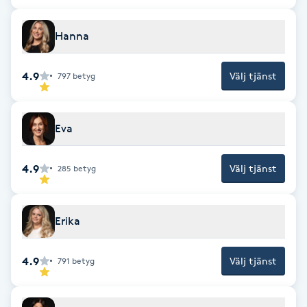
Föning
G
Hanna
Gel naglar
4.9
Välj tjänst
797
betyg
Gelenaglar
Eva
Gellack
4.9
Välj tjänst
285
betyg
Gellack med förstärkning
Erika
Gravidmassage
Gravidyoga
4.9
Välj tjänst
791
betyg
Gruppträning