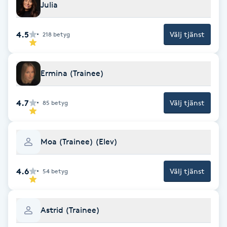
Julia
Gua Sha-massage
4.5
Välj tjänst
218
betyg
H
Hatha Yoga
Ermina (Trainee)
Headspa
4.7
Välj tjänst
85
betyg
Healing
Moa (Trainee) (Elev)
Herrklippning
4.6
Välj tjänst
54
betyg
HIFU
Hollywood Peel
Astrid (Trainee)