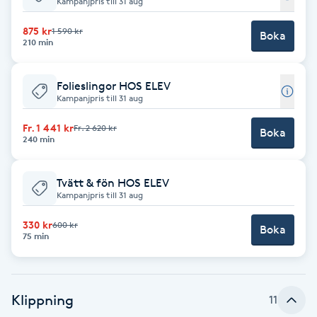
Kampanjpris till 31 aug
Babylights
875 kr
1 590 kr
Boka
210 min
Balayage
Folieslingor HOS ELEV
Kampanjpris till 31 aug
Bambumassage
Fr. 1 441 kr
Fr. 2 620 kr
Boka
240 min
Barber
Tvätt & fön HOS ELEV
Barnklippning
Kampanjpris till 31 aug
BIAB
330 kr
600 kr
Boka
75 min
Blowout
Klippning
11
Bottenfärg