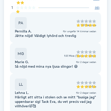
Hårborttagning
1
(
6
)
Hårbottenbehandling
PA
till
Vanessa
Hårförlängning
Pernilla A.
för ungefär 14 timmar sedan
Jätte nöjd! Väldigt lyhörd och trevlig
Hårvård
MG
till
Moa (Trainee) (Elev)
Hälsa
Marie G.
för 2 dagar sedan
Så nöjd med mina nya ljusa slingor! 😄
Hälsprickor
I
LL
till
Eva
Idrottsmassage
Lehna L.
för 2 dagar sedan
Härligt att sitta i stolen och se mitt "busiga jag"
uppenbarar sig! Tack Eva, du vet precis vad jag
IPL
villhöver🤣🥰