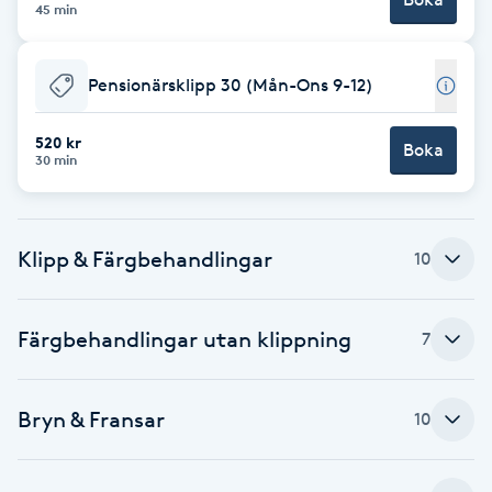
45 min
Fotsvamp
Fotvård
Pensionärsklipp 30 (Mån-Ons 9-12)
520 kr
Fransar
Boka
30 min
Fransborttagning
Klipp & Färgbehandlingar
10
Fransfärgning
Fransförlängning
Färgbehandlingar utan klippning
7
Fransförlängning Megavolym
Bryn & Fransar
10
Fransförlängning Volym