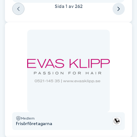
Sida
1
av
262
IPL hårborttagning
IR-massage
J
Japansk massage
K
K18
Katun fransar
Kemisk peeling
Medlem
Frisörföretagarna
Keratinbehandling