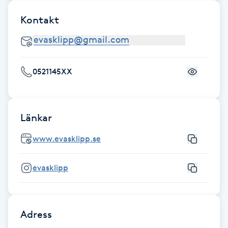
Kinesiologi
Kontakt
Kinesisk medicin
Kiropraktik
0521145XX
Klangmassage
Länkar
Klippning
www.evasklipp.se
Klippning & Slingor
evasklipp
Klippning ungdom
Adress
Koppningsmassage