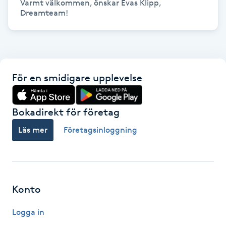
Varmt välkommen, önskar Evas Klipp, 
Dreamteam!
M
Makeup
Manikyr & Pedikyr
För en smidigare upplevelse
Massage
Bokadirekt för företag
Medial vägledning
Läs mer
Företagsinloggning
Medicinsk massage
Meditation
Konto
Medium
Logga in