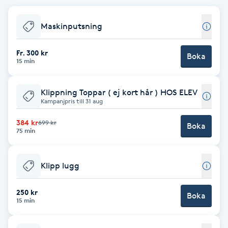
Brynformning
Maskinputsning
Brynfärgning
Fr. 300 kr
Boka
15 min
Brynplockning
Klippning Toppar ( ej kort hår ) HOS ELEV
Kampanjpris till 31 aug
Bröllopsuppsättning
C
384 kr
699 kr
Boka
75 min
Celluliter
Klipp lugg
Coachning
250 kr
Boka
15 min
Color correction