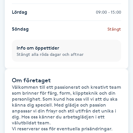
Lördag
09:00 - 15:00
LED-ljusterapi
Söndag
Stängt
Liktornar
Info om öppettider
LPG
Stängt alla röda dagar och aftnar
LPG-behandling
Om företaget
LPG-massage
Välkommen till ett passionerat och kreativt team 
som brinner för färg, form, klippteknik och din 
Luggklippning
personlighet. Som kund hos oss vill vi att du ska 
känna dig speciell. Med glädje och passion 
anpassar vi din frisyr och stil utifrån det unika i 
Lymfmassage
dig. Hos oss känner du arbetsglädjen i ett 
välutbildat team. 

Vi reserverar oss för eventuella prisändringar.

Läpptatuering