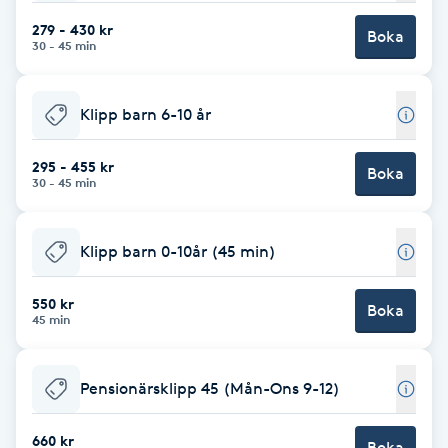
F
279 - 430 kr
Boka
30 - 45 min
Face framing
Klipp barn 6-10 år
Faceliftmassage
295 - 455 kr
Boka
30 - 45 min
Fet hårbotten
Fettreducering
Klipp barn 0-10år (45 min)
Fibromassage
550 kr
Boka
45 min
Fillers
Pensionärsklipp 45 (Mån-Ons 9-12)
Fotmassage
660 kr
Boka