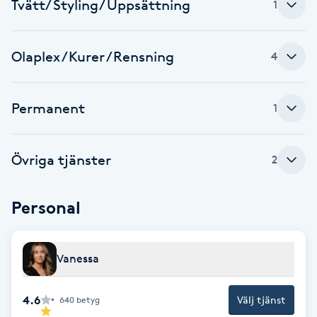
Tvätt/ Styling/ Uppsättning
1
Fransk manikyr
Fransrengöring
Olaplex /Kurer /Rensning
4
Frekvensterapi
Permanent
1
Friskvård
Övriga tjänster
2
Friskvårdsmassage
Personal
Frisör
Funktionsanalys
Vanessa
Färgning
4.6
Välj tjänst
640
betyg