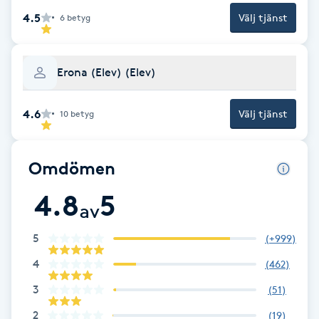
Hot Stone Massage
4.5
Välj tjänst
6
betyg
Hot yoga
Erona (Elev) (Elev)
Hudföryngring
4.6
Välj tjänst
10
betyg
Huduppstramning
Omdömen
Hudvård
4.8
5
av
Hyaluronsyra
5
(
+999
)
Hyperhidros
4
(
462
)
Hypnos
3
(
51
)
2
(
19
)