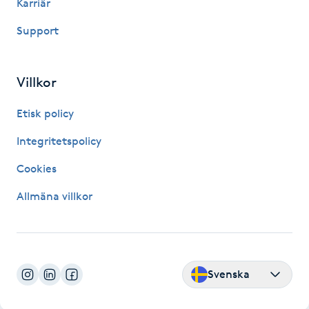
Karriär
Nagelförlängning gelé
Support
Nagelförlängning glasfiber
Villkor
Nagelförlängning silke
Etisk policy
Integritetspolicy
Nagelförstärkning
Cookies
Nagelklippning
Allmäna villkor
Nagelsvamp
Nageltrång
Svenska
Nagelvård