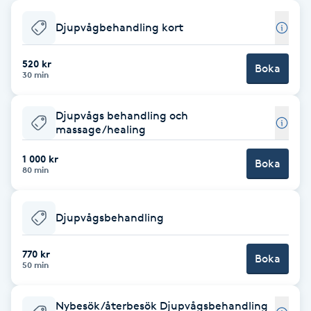
Babylights
Djupvågbehandling kort
Balayage
520 kr
Boka
30 min
Bambumassage
Djupvågs behandling och
massage/healing
Barber
1 000 kr
Boka
80 min
Barnklippning
Djupvågsbehandling
BIAB
770 kr
Blowout
Boka
50 min
Bottenfärg
Nybesök/återbesök Djupvågsbehandling