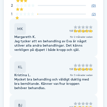
Cryoterapi
2
(
0
)
D
1
(
2
)
Damklippning
MK
till
Ewa Engström
Dermapen
Margareth K.
för 2 månader sedan
Jag tycker att en behandling av Eva är något
utöver alla andra behandlingar. Det känns
Diamantslipning
verkligen på djupet i både kropp och själ.
E
Enzympeeling
KL
till
Ewa Engström
Kristina L.
för 3 månader sedan
Extensions
Mycket bra behandling och väldigt duktig med
bra bemötande. Känner var/hur kroppen
behöver behandlas.
Extensions borttagning
BJ
Eyeliner-tatuering