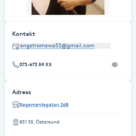
Fotsvamp
Fotvård
Kontakt
Fransar
Fransborttagning
073-673 59 XX
Fransfärgning
Fransförlängning
Adress
Regementsgatan 26B
Fransförlängning Megavolym
831 35, Östersund
Fransförlängning Volym