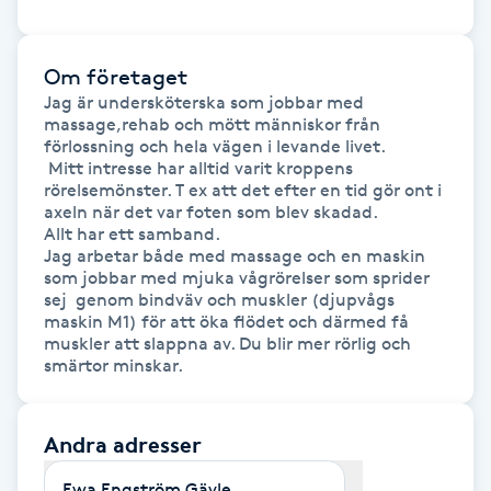
Föning
G
Om företaget
Jag är undersköterska som jobbar med 
Gel naglar
massage,rehab och mött människor från 
förlossning och hela vägen i levande livet.

 Mitt intresse har alltid varit kroppens 
Gelenaglar
rörelsemönster. T ex att det efter en tid gör ont i 
axeln när det var foten som blev skadad.

Gellack
Allt har ett samband.

Jag arbetar både med massage och en maskin 
som jobbar med mjuka vågrörelser som sprider 
Gellack med förstärkning
sej  genom bindväv och muskler (djupvågs 
maskin M1) för att öka flödet och därmed få 
muskler att slappna av. Du blir mer rörlig och 
Gravidmassage
smärtor minskar.
Gravidyoga
Andra adresser
Gruppträning
Ewa Engström Gävle