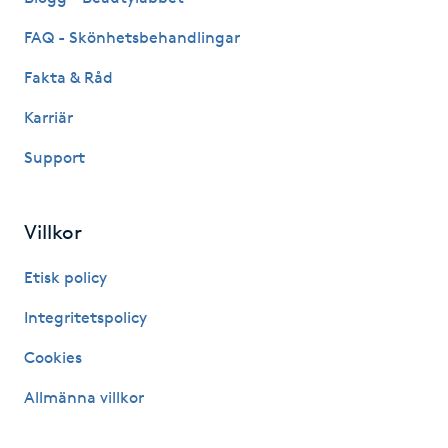
Hårborttagning
FAQ - Skönhetsbehandlingar
Hårbottenbehandling
Fakta & Råd
Karriär
Hårförlängning
Support
Hårvård
Villkor
Hälsa
Etisk policy
Hälsprickor
Integritetspolicy
I
Cookies
Idrottsmassage
Allmänna villkor
IPL