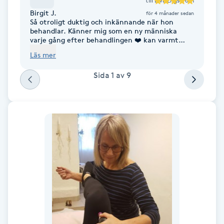
till
Ewa Engström
Birgit J.
F
för 4 månader sedan
Så otroligt duktig och inkännande när hon
behandlar. Känner mig som en ny människa
Face framing
varje gång efter behandlingen ❤️ kan varmt
rekommendera henne ❤️
Läs mer
Faceliftmassage
Sida
1
av
9
Fet hårbotten
Fettreducering
Fibromassage
Fillers
Fotmassage