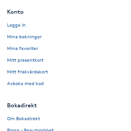
Hot Stone Massage
Konto
Hot yoga
Logga in
Hudföryngring
Mina bokningar
Mina favoriter
Huduppstramning
Mitt presentkort
Hudvård
Mitt friskvårdskort
Avboka med kod
Hyaluronsyra
Hyperhidros
Bokadirekt
Hypnos
Om Bokadirekt
Blogg - Beautylabbet