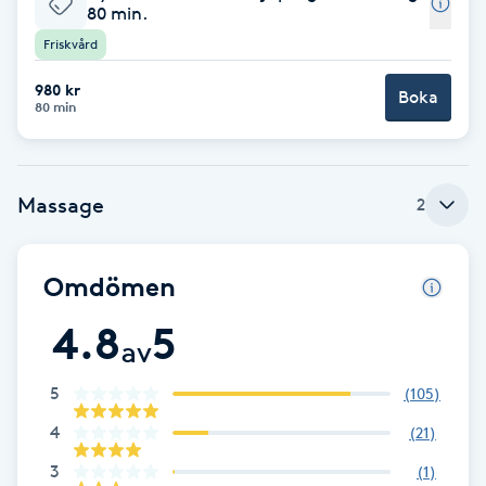
80 min.
Brynformning
Friskvård
980 kr
Boka
Brynfärgning
80 min
Brynplockning
Massage
2
Bröllopsuppsättning
C
Omdömen
Celluliter
4.8
5
av
Coachning
5
(
105
)
Color correction
4
(
21
)
3
(
1
)