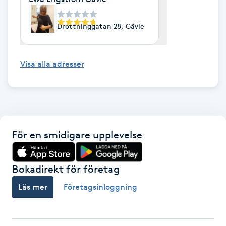
Gua Sha-massage
Drottninggatan 28, Gävle
H
Hatha Yoga
Visa alla adresser
Headspa
Healing
För en smidigare upplevelse
Herrklippning
Bokadirekt för företag
HIFU
Läs mer
Företagsinloggning
Hollywood Peel