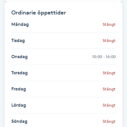
Fransk manikyr
Ordinarie öppettider
Fransrengöring
Måndag
Stängt
Frekvensterapi
Tisdag
Stängt
Friskvård
Onsdag
10:00 - 16:00
Friskvårdsmassage
Torsdag
Stängt
Frisör
Fredag
Stängt
Funktionsanalys
Lördag
Stängt
Färgning
Söndag
Stängt