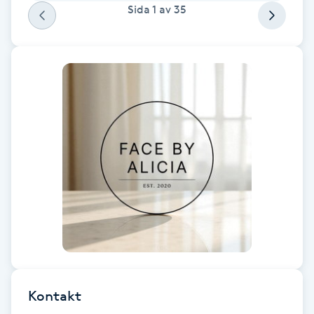
Sida
1
av
35
F
Face framing
Faceliftmassage
Fet hårbotten
Fettreducering
Fibromassage
Fillers
Fotmassage
Kontakt