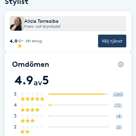
Stylist
Brynformning
Alicia Torrealba
Frans- och brynstylist
Brynfärgning
4.9
Välj tjänst
281
betyg
Brynplockning
Bröllopsuppsättning
Omdömen
C
4.9
5
av
Celluliter
5
(
260
)
Coachning
4
(
15
)
3
(
4
)
Color correction
2
(
0
)