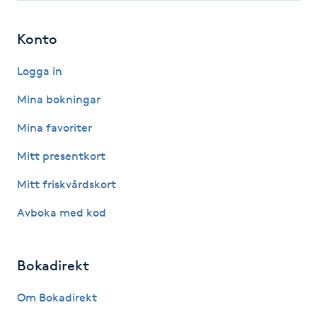
Hot Stone Massage
Konto
Hot yoga
Logga in
Hudföryngring
Mina bokningar
Huduppstramning
Mina favoriter
Mitt presentkort
Hudvård
Mitt friskvårdskort
Hyaluronsyra
Avboka med kod
Hyperhidros
Bokadirekt
Hypnos
Om Bokadirekt