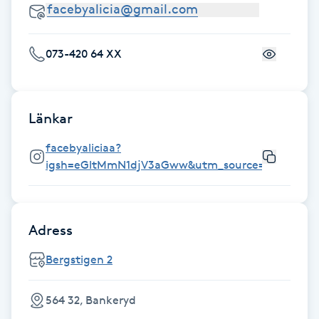
Fotsvamp
073-420 64 XX
Fotvård
Fransar
Länkar
Fransborttagning
facebyaliciaa?
igsh=eGltMmN1djV3aGww&utm_source=qr
Fransfärgning
Fransförlängning
Adress
Fransförlängning Megavolym
Bergstigen 2
Fransförlängning Volym
564 32, Bankeryd