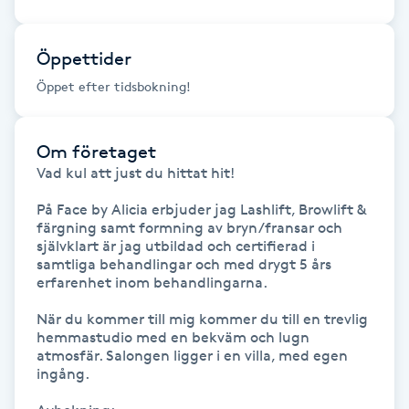
Fransk manikyr
Öppettider
Fransrengöring
Öppet efter tidsbokning!
Frekvensterapi
Om företaget
Friskvård
Vad kul att just du hittat hit! 

På Face by Alicia erbjuder jag Lashlift, Browlift & 
Friskvårdsmassage
färgning samt formning av bryn/fransar och 
självklart är jag utbildad och certifierad i 
samtliga behandlingar och med drygt 5 års 
Frisör
erfarenhet inom behandlingarna. 

När du kommer till mig kommer du till en trevlig 
Funktionsanalys
hemmastudio med en bekväm och lugn 
atmosfär. Salongen ligger i en villa, med egen 
ingång. 

Färgning