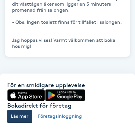
dit västtågen åker som ligger en 5 minuters 
promenad från salongen. 

Gua Sha-massage
- Obs! Ingen toalett finns för tillfället i salongen. 

H
Hatha Yoga
Jag hoppas vi ses! Varmt välkommen att boka 
hos mig!
Headspa
Healing
För en smidigare upplevelse
Herrklippning
Bokadirekt för företag
HIFU
Läs mer
Företagsinloggning
Hollywood Peel