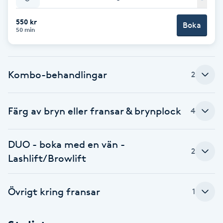
Babylights
550 kr
Boka
50 min
Balayage
Kombo-behandlingar
Bambumassage
2
Barber
Färg av bryn eller fransar & brynplock
4
Barnklippning
DUO - boka med en vän -
2
Lashlift/Browlift
BIAB
Blowout
Övrigt kring fransar
1
Bottenfärg