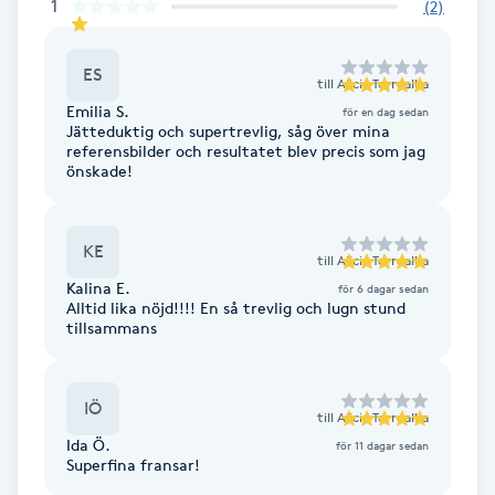
Cryoterapi
1
(
2
)
D
ES
till
Alicia Torrealba
Damklippning
Emilia S.
för en dag sedan
Jätteduktig och supertrevlig, såg över mina
referensbilder och resultatet blev precis som jag
Dermapen
önskade!
Diamantslipning
KE
E
till
Alicia Torrealba
Kalina E.
för 6 dagar sedan
Enzympeeling
Alltid lika nöjd!!!! En så trevlig och lugn stund
tillsammans
Extensions
IÖ
till
Alicia Torrealba
Extensions borttagning
Ida Ö.
för 11 dagar sedan
Superfina fransar!
Eyeliner-tatuering