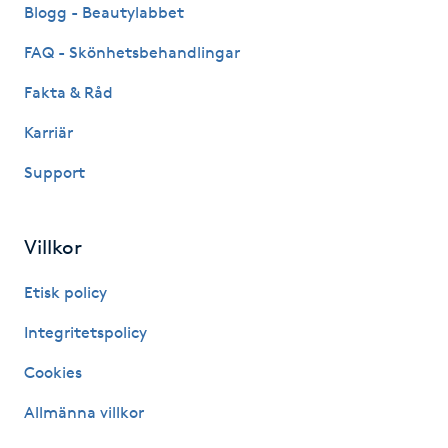
Hårborttagning
Blogg - Beautylabbet
FAQ - Skönhetsbehandlingar
Hårbottenbehandling
Fakta & Råd
Hårförlängning
Karriär
Support
Hårvård
Hälsa
Villkor
Hälsprickor
Etisk policy
I
Integritetspolicy
Idrottsmassage
Cookies
Allmänna villkor
IPL