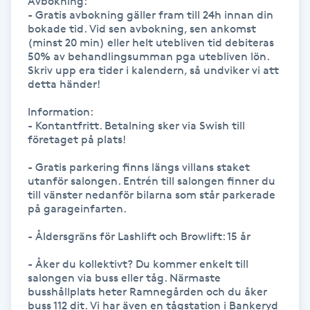
Avbokning: 

Föning
- Gratis avbokning gäller fram till 24h innan din 
bokade tid. Vid sen avbokning, sen ankomst 
G
(minst 20 min) eller helt utebliven tid debiteras 
50% av behandlingsumman pga utebliven lön. 
Gel naglar
Skriv upp era tider i kalendern, så undviker vi att 
detta händer!

Gelenaglar
Information:

- Kontantfritt. Betalning sker via Swish till 
företaget på plats!

Gellack
- Gratis parkering finns längs villans staket 
utanför salongen. Entrén till salongen finner du 
Gellack med förstärkning
till vänster nedanför bilarna som står parkerade 
på garageinfarten. 

Gravidmassage
- Åldersgräns för Lashlift och Browlift: 15 år

Gravidyoga
- Åker du kollektivt? Du kommer enkelt till 
salongen via buss eller tåg. Närmaste 
busshållplats heter Ramnegården och du åker 
Gruppträning
buss 112 dit. Vi har även en tågstation i Bankeryd 