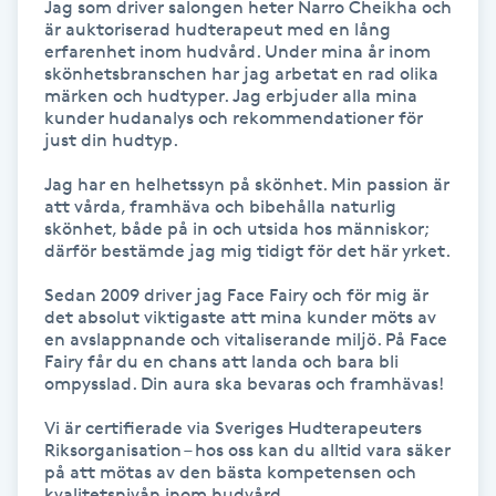
Jag som driver salongen heter Narro Cheikha och 
är auktoriserad hudterapeut med en lång 
erfarenhet inom hudvård. Under mina år inom 
LED-ljusterapi
skönhetsbranschen har jag arbetat en rad olika 
märken och hudtyper. Jag erbjuder alla mina 
kunder hudanalys och rekommendationer för 
Liktornar
just din hudtyp.

LPG
Jag har en helhetssyn på skönhet. Min passion är 
att vårda, framhäva och bibehålla naturlig 
skönhet, både på in och utsida hos människor; 
LPG-behandling
därför bestämde jag mig tidigt för det här yrket.

Sedan 2009 driver jag Face Fairy och för mig är 
LPG-massage
det absolut viktigaste att mina kunder möts av 
en avslappnande och vitaliserande miljö. På Face 
Fairy får du en chans att landa och bara bli 
Luggklippning
ompysslad. Din aura ska bevaras och framhävas!

Vi är certifierade via Sveriges Hudterapeuters 
Lymfmassage
Riksorganisation – hos oss kan du alltid vara säker 
på att mötas av den bästa kompetensen och 
Läpptatuering
kvalitetsnivån inom hudvård.
