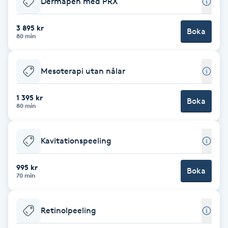
Dermapen med PRX
Brynformning
3 895 kr
Boka
80 min
Brynfärgning
Mesoterapi utan nålar
Brynplockning
1 395 kr
Boka
Bröllopsuppsättning
80 min
C
Kavitationspeeling
Celluliter
995 kr
Boka
Coachning
70 min
Color correction
Retinolpeeling