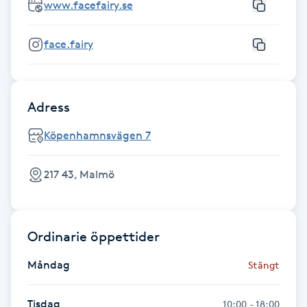
www.facefairy.se
Kinesiologi
face.fairy
Kinesisk medicin
Kiropraktik
Adress
Klangmassage
Köpenhamnsvägen 7
Klippning
217 43, Malmö
Klippning & Slingor
Ordinarie öppettider
Klippning ungdom
Måndag
Stängt
Koppningsmassage
Tisdag
10:00 - 18:00