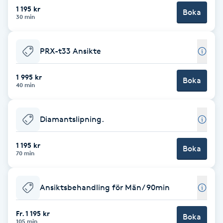
Cryoterapi
1 195 kr
Boka
30 min
D
Damklippning
PRX-t33 Ansikte
Dermapen
1 995 kr
Boka
40 min
Diamantslipning
E
Diamantslipning.
Enzympeeling
1 195 kr
Boka
70 min
Extensions
Ansiktsbehandling för Män/ 90min
Extensions borttagning
Fr. 1 195 kr
Boka
Eyeliner-tatuering
105 min