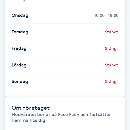
Kosmetisk tatuering
Onsdag
10:00 - 18:00
Kostrådgivning
Torsdag
Stängt
Kroppsinpackning
Fredag
Stängt
Kroppspeeling
Lördag
Stängt
Käkledsbehandling
Söndag
Stängt
Kärlbehandling
L
Om företaget
Laserbehandling
Hudvården börjar på Face Fairy och fortsätter 
hemma hos dig!

Lashlift Keratin