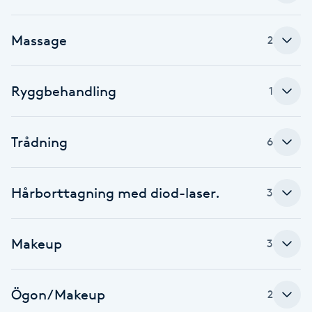
Föning
G
Massage
2
Gel naglar
Ryggbehandling
1
Gelenaglar
Trådning
6
Gellack
Gellack med förstärkning
Hårborttagning med diod-laser.
3
Gravidmassage
Makeup
3
Gravidyoga
Ögon/Makeup
2
Gruppträning