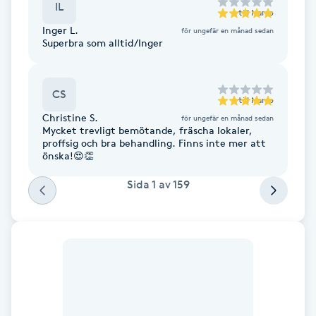
IL
Hårborttagning
till
Narro
Inger L.
för ungefär en månad sedan
Superbra som alltid/Inger
Hårbottenbehandling
Hårförlängning
CS
till
Narro
Christine S.
för ungefär en månad sedan
Hårvård
Mycket trevligt bemötande, fräscha lokaler,
proffsig och bra behandling. Finns inte mer att
önska!😍👏
Hälsa
Sida
1
av
159
Hälsprickor
I
Idrottsmassage
IPL