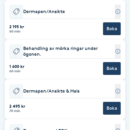
Babylights
Dermapen/Ansikte
Balayage
2 195 kr
Boka
60 min
Bambumassage
Behandling av mörka ringar under
ögonen.
Barber
1 600 kr
Boka
60 min
Barnklippning
Dermapen/Ansikte & Hals
BIAB
2 495 kr
Blowout
Boka
70 min
Bottenfärg