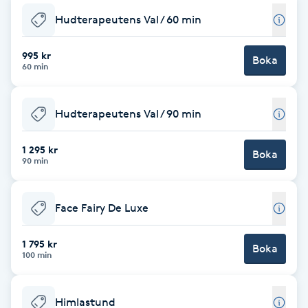
Fotsvamp
Hudterapeutens Val / 60 min
Fotvård
995 kr
Boka
60 min
Fransar
Hudterapeutens Val / 90 min
Fransborttagning
1 295 kr
Boka
90 min
Fransfärgning
Fransförlängning
Face Fairy De Luxe
1 795 kr
Fransförlängning Megavolym
Boka
100 min
Fransförlängning Volym
Himlastund