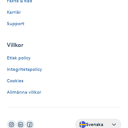
Fakta & Råd
Karriär
Naglar borttagning
Support
Naglar reparation
Villkor
Naprapati
Etisk policy
Navelpiercing
Integritetspolicy
NBE-massage
Cookies
Allmänna villkor
Ny frisyr
O
Olaplex
Svenska