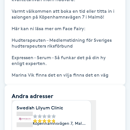
M
Varmt välkommen att boka en tid eller titta in i 
salongen på Köpenhamnsvägen 7 i Malmö!

Makeup
Här kan ni läsa mer om Face Fairy:

Manikyr & Pedikyr
Hudterapeuten – Medlemstidning för Sveriges 
hudterapeuters riksförbund

Massage
Expressen – Serum – Så funkar det på din hy 
enligt experten.

Medial vägledning
Marina Vik finns det en vilja finns det en väg
Medicinsk massage
Andra adresser
Meditation
Swedish Lilyum Clinic
Medium
Köpenhamnsvägen 7, Malmö