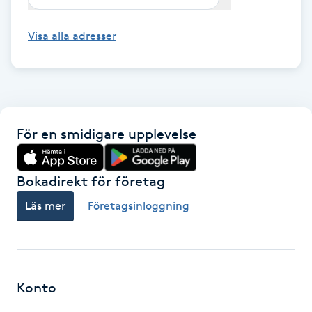
Megavolymfransar
Visa alla adresser
Melasma
Mesoterapi
MicroPen
För en smidigare upplevelse
Microshading
Bokadirekt för företag
Läs mer
Företagsinloggning
Mixfransar
N
Nagelförlängning
Konto
Nagelförlängning akryl