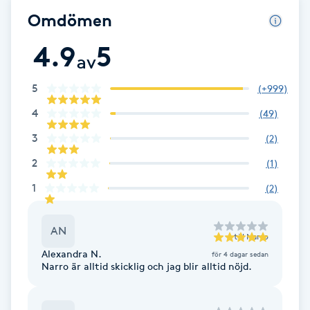
Hot Stone Massage
Omdömen
4.9
5
Hot yoga
av
Hudföryngring
5
(
+999
)
4
(
49
)
Huduppstramning
3
(
2
)
2
Hudvård
(
1
)
1
(
2
)
Hyaluronsyra
AN
till
Narro
Hyperhidros
Alexandra N.
för 4 dagar sedan
Narro är alltid skicklig och jag blir alltid nöjd.
Hypnos