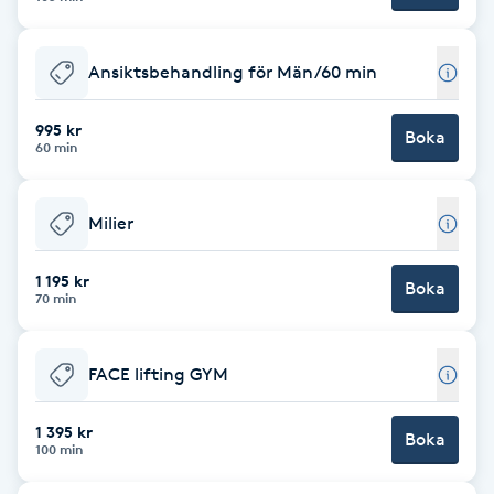
F
Ansiktsbehandling för Män/60 min
Face framing
995 kr
Boka
Faceliftmassage
60 min
Fet hårbotten
Milier
Fettreducering
1 195 kr
Boka
70 min
Fibromassage
FACE lifting GYM
Fillers
1 395 kr
Boka
100 min
Fotmassage