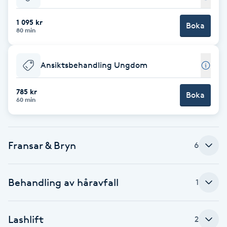
Fransk manikyr
1 095 kr
Boka
80 min
Fransrengöring
Ansiktsbehandling Ungdom
Frekvensterapi
785 kr
Boka
Friskvård
60 min
Friskvårdsmassage
Fransar & Bryn
6
Frisör
Funktionsanalys
Behandling av håravfall
1
Färgning
Lashlift
2