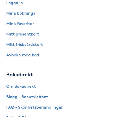
Logga in
Nagelförlängning gelé
Mina bokningar
Mina favoriter
Nagelförlängning glasfiber
Mitt presentkort
Nagelförlängning silke
Mitt friskvårdskort
Avboka med kod
Nagelförstärkning
Nagelklippning
Bokadirekt
Nagelsvamp
Om Bokadirekt
Blogg - Beautylabbet
Nageltrång
FAQ - Skönhetsbehandlingar
Nagelvård