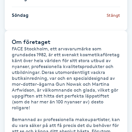
Gua Sha-massage
Söndag
Stängt
H
Hatha Yoga
Om företaget
FACE Stockholm, ett arvsvarumärke som 
Headspa
grundades 1982, är ett svenskt kosmetikaföretag 
känt över hela världen för sitt stora utbud av 
nyanser, professionella kvalitetsprodukter och 
Healing
utbildningar. Deras utomordentligt vackra 
butiksinredning, var och en specialdesignad av 
mor-dotter-ägarna Gun Nowak och Martina 
Herrklippning
Arfwidson, är välkomnande och glada, vilket gör 
uppgiften att hitta det perfekta läppstiftet 
(som de har mer än 100 nyanser av) desto 
HIFU
roligare!

Hollywood Peel
Bemannad av professionella makeupartister, kan 
du vara säker på att få precis det du behöver för 
att se och känna ditt absolut bästa. Förutom 