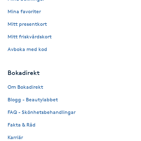
IPL hårborttagning
Mina favoriter
Mitt presentkort
IR-massage
Mitt friskvårdskort
J
Avboka med kod
Japansk massage
K
Bokadirekt
K18
Om Bokadirekt
Katun fransar
Blogg - Beautylabbet
FAQ - Skönhetsbehandlingar
Kemisk peeling
Fakta & Råd
Keratinbehandling
Karriär