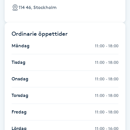
Föning
114 46, Stockholm
G
Gel naglar
Ordinarie öppettider
Gelenaglar
Måndag
11:00 - 18:00
Gellack
Tisdag
11:00 - 18:00
Gellack med förstärkning
Onsdag
11:00 - 18:00
Gravidmassage
Torsdag
11:00 - 18:00
Gravidyoga
Fredag
11:00 - 18:00
Gruppträning
Lördag
11:00 - 16:00