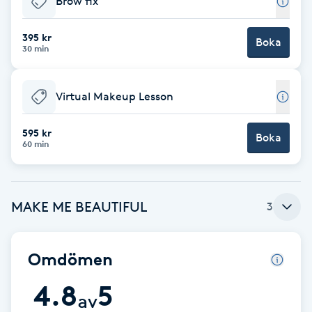
Brow fix
Cryoterapi
D
395 kr
Boka
30 min
Damklippning
Virtual Makeup Lesson
Dermapen
595 kr
Diamantslipning
Boka
60 min
E
Enzympeeling
MAKE ME BEAUTIFUL
3
Extensions
Omdömen
Extensions borttagning
4.8
5
av
Eyeliner-tatuering