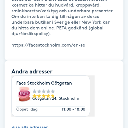
Hot Stone Massage
kosmetika hittar du hudvård, kroppsvård, 
sminkborstar/verktyg och underbara presenter. 
Om du inte kan ta dig till någon av deras 
Hot yoga
underbara butiker i Sverige eller New York kan 
du hitta dem online. PETA godkänd (global 
djurförsökspolicy).

Hudföryngring
https://facestockholm.com/en-se

Huduppstramning
Hudvård
Andra adresser
Face Stockholm Götgatan
Hyaluronsyra
Götgatan 24, Stockholm
Hyperhidros
Öppet idag
11:00 - 18:00
Hypnos
Visa alla adresser