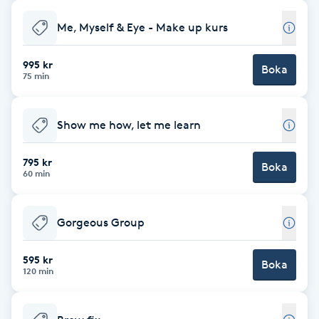
Brynformning
Me, Myself & Eye - Make up kurs
995 kr
Brynfärgning
Boka
75 min
Brynplockning
Show me how, let me learn
Bröllopsuppsättning
795 kr
Boka
C
60 min
Celluliter
Gorgeous Group
Coachning
595 kr
Boka
120 min
Color correction