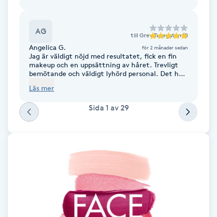
Fotsvamp
AG
till
Grev Turegatan 10
Fotvård
Angelica G.
för 2 månader sedan
Jag är väldigt nöjd med resultatet, fick en fin
Fransar
makeup och en uppsättning av håret. Trevligt
bemötande och väldigt lyhörd personal. Det här
kommer jag göra om!
Läs mer
Fransborttagning
Sida
1
av
29
Fransfärgning
Fransförlängning
Fransförlängning Megavolym
Fransförlängning Volym