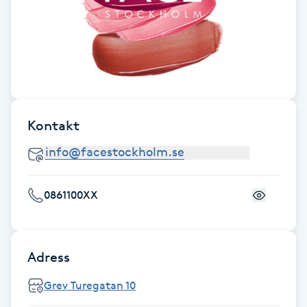
Fransk manikyr
Fransrengöring
Frekvensterapi
Kontakt
Friskvård
Friskvårdsmassage
0861100XX
Frisör
Funktionsanalys
Adress
Färgning
Grev Turegatan 10