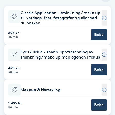
Babylights
Classic Application - sminkning / make up
till vardags, fest, fotografering eller vad
du önskar
Balayage
695 kr
Boka
45 min
Bambumassage
Eye Quickie - snabb uppfräschning av
Barber
sminkning / make up med ögonen i fokus
Barnklippning
495 kr
Boka
30 min
BIAB
Makeup & Hårstyling
Blowout
1 495 kr
Boka
90 min
Bottenfärg