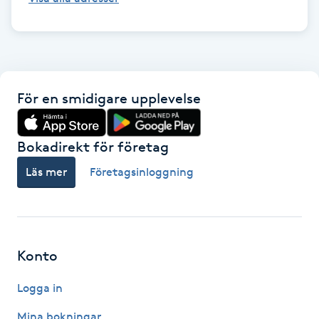
Hårborttagning
Hårbottenbehandling
Hårförlängning
För en smidigare upplevelse
Hårvård
Bokadirekt för företag
Hälsa
Läs mer
Företagsinloggning
Hälsprickor
I
Konto
Idrottsmassage
Logga in
IPL
Mina bokningar