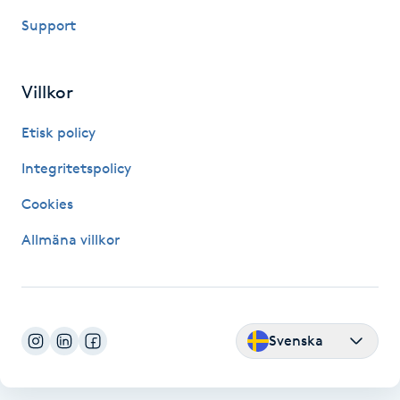
Kinesiologi
Support
Kinesisk medicin
Villkor
Kiropraktik
Etisk policy
Integritetspolicy
Klangmassage
Cookies
Klippning
Allmäna villkor
Klippning & Slingor
Klippning ungdom
Svenska
Koppningsmassage