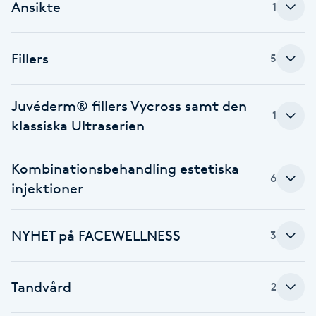
Ansikte
1
Fotsvamp
Fotvård
Fillers
5
Fransar
Juvéderm® fillers Vycross samt den
1
klassiska Ultraserien
Fransborttagning
Kombinationsbehandling estetiska
Fransfärgning
6
injektioner
Fransförlängning
NYHET på FACEWELLNESS
3
Fransförlängning Megavolym
Tandvård
2
Fransförlängning Volym