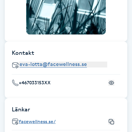
Hot Stone Massage
Hot yoga
Hudföryngring
Kontakt
Huduppstramning
Hudvård
+467033153XX
Hyaluronsyra
Hyperhidros
Länkar
Hypnos
facewellness.se/