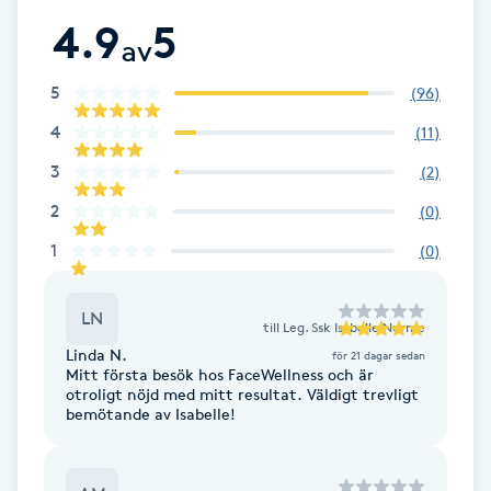
Föning
4.9
5
av
G
5
(
96
)
Gel naglar
4
(
11
)
Gelenaglar
3
(
2
)
2
(
0
)
Gellack
1
(
0
)
Gellack med förstärkning
LN
till
Leg. Ssk Isabelle Nurme
Gravidmassage
Linda N.
för 21 dagar sedan
Mitt första besök hos FaceWellness och är
otroligt nöjd med mitt resultat. Väldigt trevligt
bemötande av Isabelle!
Gravidyoga
Gruppträning