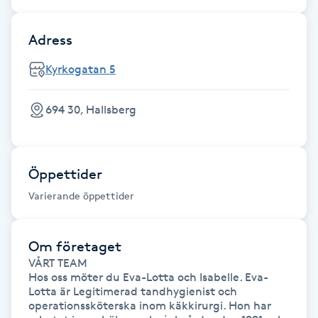
Hårborttagning
Adress
Hårbottenbehandling
Kyrkogatan 5
Hårförlängning
694 30, Hallsberg
Hårvård
Hälsa
Öppettider
Varierande öppettider
Hälsprickor
I
Om företaget
VÅRT TEAM 

Idrottsmassage
Hos oss möter du Eva-Lotta och Isabelle. Eva-
Lotta är Legitimerad tandhygienist och 
IPL
operationssköterska inom käkkirurgi. Hon har 