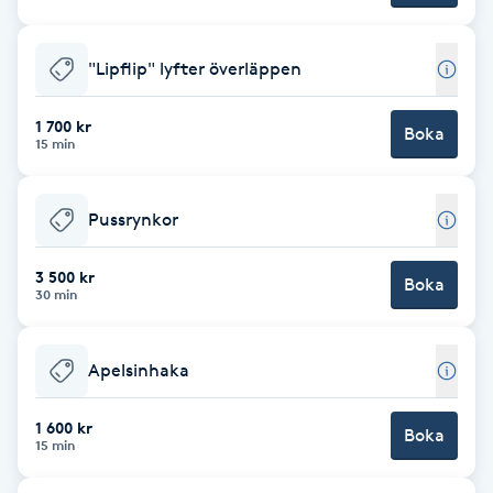
Cryoterapi
D
"Lipflip" lyfter överläppen
Damklippning
1 700 kr
Boka
15 min
Dermapen
Diamantslipning
Pussrynkor
E
3 500 kr
Boka
30 min
Enzympeeling
Extensions
Apelsinhaka
Extensions borttagning
1 600 kr
Boka
15 min
Eyeliner-tatuering