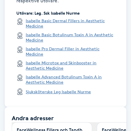
respektive utövare.
Kinesiologi
Utövare
:
Leg. Ssk Isabelle Nurme
Isabelle Basic Dermal Fillers in Aesthetic
Kinesisk medicin
Medicine
Isabelle Basic Botulinum Toxin A in Aesthetic
Medicine
Kiropraktik
Isabelle Pro Dermal Filler in Aesthetic
Medicine
Klangmassage
Isabelle Microtox and Skinbooster in
Aesthetic Medicine
Klippning
Isabelle Advanced Botulinum Toxin A in
Aesthetic Medicine
Klippning & Slingor
Sjuksköterske Leg Isabelle Nurme
Klippning ungdom
Andra adresser
Koppningsmassage
FaceWellness Fillers och Tandhygienist Örebro
FaceWellness 