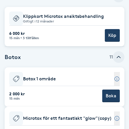
Babylights
Klippkort Microtox ansiktsbehandling
Giltigt i 12 månader
Balayage
6 000 kr
Köp
15 min
3 tillfällen
Bambumassage
Botox
11
Barber
Barnklippning
Botox 1 område
BIAB
2 000 kr
Boka
15 min
Blowout
Microtox för ett fantastiskt "glow"(copy)
Bottenfärg