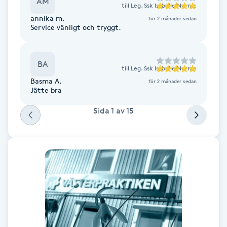
AM
till
Leg. Ssk Isabelle Nurme
annika m.
för 2 månader sedan
Gua Sha-massage
Service vänligt och tryggt.
H
Hatha Yoga
BA
till
Leg. Ssk Isabelle Nurme
Basma A.
för 2 månader sedan
Jätte bra
Headspa
Sida
1
av
15
Healing
Herrklippning
HIFU
Hollywood Peel