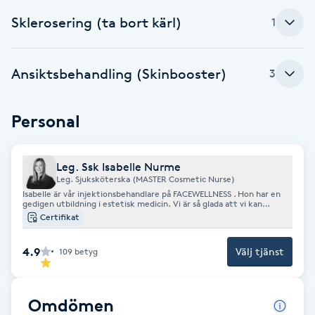
Fransk manikyr
Sklerosering (ta bort kärl)
1
Fransrengöring
Ansiktsbehandling (Skinbooster)
3
Frekvensterapi
Personal
Friskvård
Leg. Ssk Isabelle Nurme
Friskvårdsmassage
Leg. Sjuksköterska (MASTER Cosmetic Nurse)
Isabelle är vår injektionsbehandlare på FACEWELLNESS . Hon har en
gedigen utbildning i estetisk medicin. Vi är så glada att vi kan
Frisör
erbjuda dig denna spetskompetens. Hon har gått sin utbildning i
Certifikat
flera steg hos Doktor K i Stockholm. https://doctorkacademy.se/ -
Master-kursen i Botox -Pro-kursen i fillers -Skinbooster - Microtox.
Funktionsanalys
4.9
Välj tjänst
109
betyg
Färgning
Omdömen