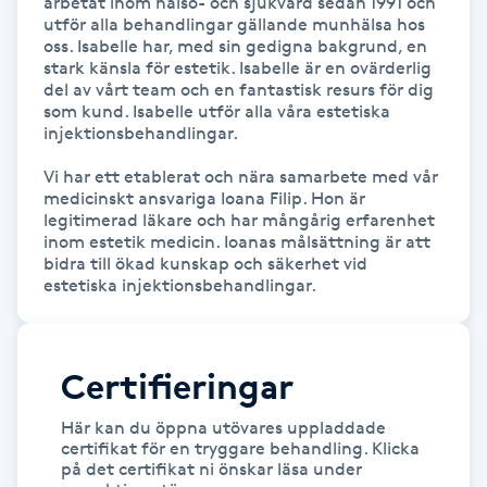
arbetat inom hälso- och sjukvård sedan 1991 och 
utför alla behandlingar gällande munhälsa hos 
IPL hårborttagning
oss. Isabelle har, med sin gedigna bakgrund, en 
stark känsla för estetik. Isabelle är en ovärderlig 
del av vårt team och en fantastisk resurs för dig 
IR-massage
som kund. Isabelle utför alla våra estetiska 
injektionsbehandlingar.

J
Vi har ett etablerat och nära samarbete med vår 
Japansk massage
medicinskt ansvariga Ioana Filip. Hon är 
legitimerad läkare och har mångårig erfarenhet 
K
inom estetik medicin. Ioanas målsättning är att 
bidra till ökad kunskap och säkerhet vid 
K18
estetiska injektionsbehandlingar.
Katun fransar
Certifieringar
Kemisk peeling
Här kan du öppna utövares uppladdade
certifikat för en tryggare behandling. Klicka
Keratinbehandling
på det certifikat ni önskar läsa under