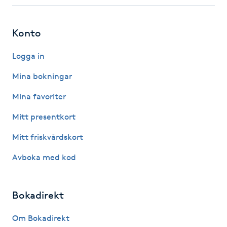
LED-ljusterapi
Konto
Liktornar
Logga in
Mina bokningar
LPG
Mina favoriter
LPG-behandling
Mitt presentkort
Mitt friskvårdskort
LPG-massage
Avboka med kod
Luggklippning
Bokadirekt
Lymfmassage
Om Bokadirekt
Läpptatuering