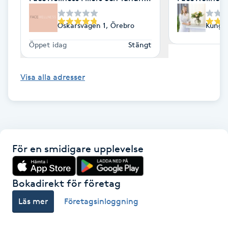
Kosmetisk tatuering
Oskarsvägen 1, Örebro
Kungsv
Kostrådgivning
Öppet idag
Stängt
Kroppsinpackning
Visa alla adresser
Kroppspeeling
Käkledsbehandling
För en smidigare upplevelse
Kärlbehandling
L
Bokadirekt för företag
Laserbehandling
Läs mer
Företagsinloggning
Lashlift Keratin