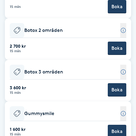
Boka
15 min
Brynformning
Brynfärgning
Botox 2 områden
Brynplockning
2 700 kr
Boka
15 min
Bröllopsuppsättning
C
Botox 3 områden
Celluliter
3 600 kr
Boka
15 min
Coachning
Gummysmile
Color correction
1 600 kr
Boka
15 min