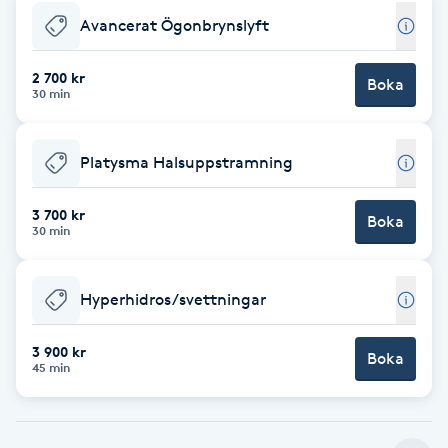
Avancerat Ögonbrynslyft
F
Face framing
2 700 kr
Boka
30 min
Faceliftmassage
Platysma Halsuppstramning
Fet hårbotten
3 700 kr
Boka
30 min
Fettreducering
Hyperhidros/svettningar
Fibromassage
3 900 kr
Fillers
Boka
45 min
Fotmassage