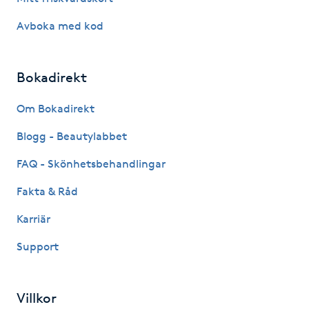
IPL hårborttagning
Avboka med kod
IR-massage
Bokadirekt
J
Om Bokadirekt
Japansk massage
Blogg - Beautylabbet
K
FAQ - Skönhetsbehandlingar
K18
Fakta & Råd
Katun fransar
Karriär
Support
Kemisk peeling
Keratinbehandling
Villkor