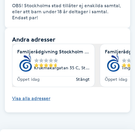
Hot Stone Massage
OBS! Stockholms stad tillåter ej enskilda samtal, 
eller att barn under 18 år deltager i samtal. 
Endast par!
Hot yoga
Hudföryngring
Andra adresser
Familjerådgivning Stockholm Söder Söderstöd
Familjerådgi
Huduppstramning
Krukmakargatan 35 C, Stockholm
Tingsv
Hudvård
Öppet idag
Stängt
Öppet idag
Hyaluronsyra
Visa alla adresser
Hyperhidros
Hypnos