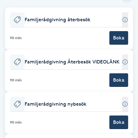
Babylights
Familjerådgivning återbesök
Balayage
Boka
90 min
Bambumassage
Familjerådgivning Återbesök VIDEOLÄNK
Barber
Boka
Barnklippning
90 min
BIAB
Familjerådgivning nybesök
Blowout
Boka
90 min
Bottenfärg