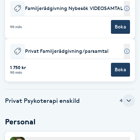
Familjerådgivning Nybesök VIDEOSAMTAL
Brynformning
Boka
90 min
Brynfärgning
Brynplockning
Privat Familjerådgivning/parsamtal
Bröllopsuppsättning
1 750 kr
Boka
90 min
C
Celluliter
Privat Psykoterapi enskild
4
Coachning
Personal
Color correction