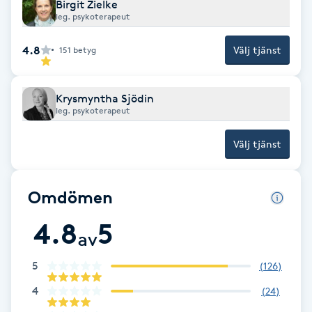
Cryoterapi
Birgit Zielke
leg. psykoterapeut
D
4.8
Välj tjänst
151
betyg
Damklippning
Dermapen
Krysmyntha Sjödin
leg. psykoterapeut
Diamantslipning
Välj tjänst
E
Enzympeeling
Omdömen
4.8
5
Extensions
av
5
(
126
)
Extensions borttagning
4
(
24
)
Eyeliner-tatuering