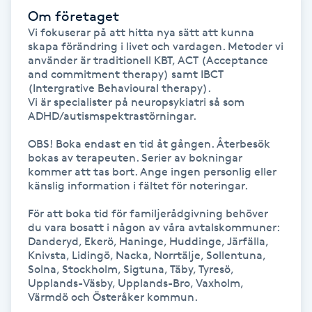
Om företaget
Gua Sha-massage
Vi fokuserar på att hitta nya sätt att kunna 
skapa förändring i livet och vardagen. Metoder vi 
H
använder är traditionell KBT, ACT (Acceptance 
and commitment therapy) samt IBCT 
Hatha Yoga
(Intergrative Behavioural therapy).

Vi är specialister på neuropsykiatri så som 
ADHD/autismspektrastörningar.

Headspa
OBS! Boka endast en tid åt gången. Återbesök 
bokas av terapeuten. Serier av bokningar 
Healing
kommer att tas bort. Ange ingen personlig eller 
känslig information i fältet för noteringar.

Herrklippning
För att boka tid för familjerådgivning behöver 
du vara bosatt i någon av våra avtalskommuner: 
Danderyd, Ekerö, Haninge, Huddinge, Järfälla, 
HIFU
Knivsta, Lidingö, Nacka, Norrtälje, Sollentuna, 
Solna, Stockholm, Sigtuna, Täby, Tyresö, 
Hollywood Peel
Upplands-Väsby, Upplands-Bro, Vaxholm, 
Värmdö och Österåker kommun. 
