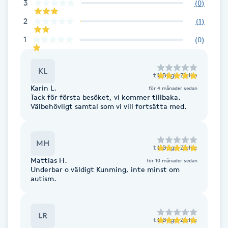
3
(
0
)
F
2
(
1
)
Face framing
1
(
0
)
Faceliftmassage
KL
till
Birgit Zielke
Karin L.
för 4 månader sedan
Fet hårbotten
Tack för första besöket, vi kommer tillbaka.
Välbehövligt samtal som vi vill fortsätta med.
Fettreducering
MH
till
Birgit Zielke
Fibromassage
Mattias H.
för 10 månader sedan
Underbar o väldigt Kunming, inte minst om
autism.
Fillers
Fotmassage
LR
till
Birgit Zielke