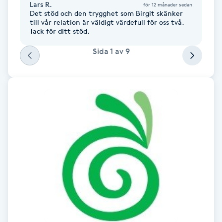
Lars R.
för 12 månader sedan
Fotsvamp
Det stöd och den trygghet som Birgit skänker
till vår relation är väldigt värdefull för oss två.
Tack för ditt stöd.
Fotvård
Sida
1
av
9
Fransar
Fransborttagning
Fransfärgning
Fransförlängning
Fransförlängning Megavolym
Fransförlängning Volym