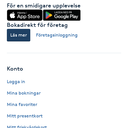
Hårborttagning
För en smidigare upplevelse
Hårbottenbehandling
Bokadirekt för företag
Läs mer
Företagsinloggning
Hårförlängning
Hårvård
Hälsa
Konto
Logga in
Hälsprickor
I
Mina bokningar
Mina favoriter
Idrottsmassage
Mitt presentkort
IPL
Mitt friskvårdskort