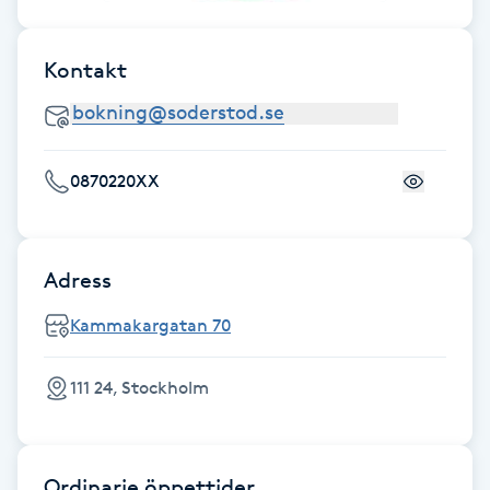
Fransk manikyr
Kontakt
Fransrengöring
Frekvensterapi
0870220XX
Friskvård
Friskvårdsmassage
Adress
Kammakargatan 70
Frisör
111 24, Stockholm
Funktionsanalys
Färgning
Ordinarie öppettider