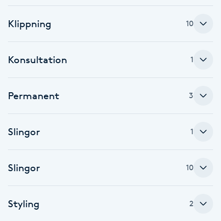
F
Klippning
10
Face framing
Konsultation
1
Faceliftmassage
Fet hårbotten
Permanent
3
Fettreducering
Slingor
1
Fibromassage
Slingor
10
Fillers
Styling
Fotmassage
2