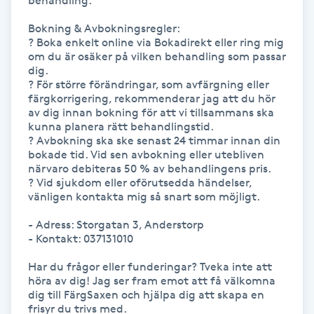
behandling.

IPL hårborttagning
Bokning & Avbokningsregler:

? Boka enkelt online via Bokadirekt eller ring mig 
om du är osäker på vilken behandling som passar 
IR-massage
dig.

? För större förändringar, som avfärgning eller 
J
färgkorrigering, rekommenderar jag att du hör 
av dig innan bokning för att vi tillsammans ska 
Japansk massage
kunna planera rätt behandlingstid.

? Avbokning ska ske senast 24 timmar innan din 
K
bokade tid. Vid sen avbokning eller utebliven 
närvaro debiteras 50 % av behandlingens pris.

K18
? Vid sjukdom eller oförutsedda händelser, 
vänligen kontakta mig så snart som möjligt.

Katun fransar
- Adress: Storgatan 3, Anderstorp

- Kontakt: 037131010

Kemisk peeling
Har du frågor eller funderingar? Tveka inte att 
höra av dig! Jag ser fram emot att få välkomna 
Keratinbehandling
dig till FärgSaxen och hjälpa dig att skapa en 
frisyr du trivs med.
