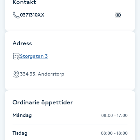
Kontakt
Gua Sha-massage
0371310XX
H
Hatha Yoga
Adress
Storgatan 3
Headspa
Healing
334 33, Anderstorp
Herrklippning
Ordinarie öppettider
HIFU
Måndag
08:00 - 17:00
Hollywood Peel
Tisdag
08:00 - 18:00