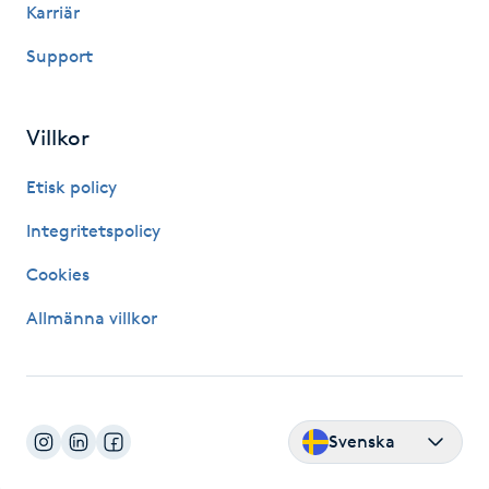
Karriär
Support
LED-ljusterapi
Liktornar
Villkor
LPG
Etisk policy
Integritetspolicy
LPG-behandling
Cookies
LPG-massage
Allmänna villkor
Luggklippning
Lymfmassage
Svenska
Läpptatuering