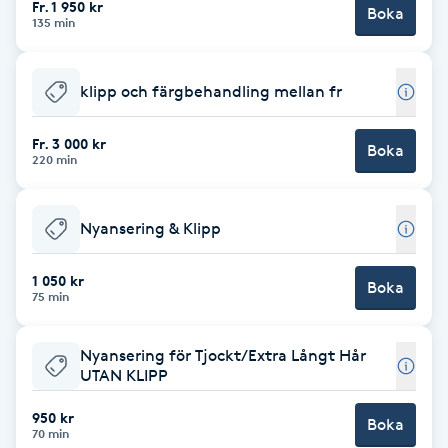
Fr. 1 950 kr
Boka
135 min
Brynformning
klipp och färgbehandling mellan fr
Brynfärgning
Fr. 3 000 kr
Brynplockning
Boka
220 min
Bröllopsuppsättning
Nyansering & Klipp
C
1 050 kr
Celluliter
Boka
75 min
Coachning
Nyansering för Tjockt/Extra Långt Hår
UTAN KLIPP
Color correction
950 kr
Boka
70 min