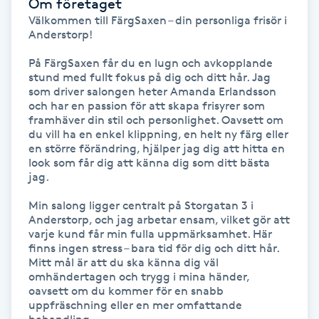
Om företaget
Hårborttagning
Välkommen till FärgSaxen – din personliga frisör i 
Anderstorp!

Hårbottenbehandling
På FärgSaxen får du en lugn och avkopplande 
stund med fullt fokus på dig och ditt hår. Jag 
Hårförlängning
som driver salongen heter Amanda Erlandsson 
och har en passion för att skapa frisyrer som 
framhäver din stil och personlighet. Oavsett om 
Hårvård
du vill ha en enkel klippning, en helt ny färg eller 
en större förändring, hjälper jag dig att hitta en 
look som får dig att känna dig som ditt bästa 
Hälsa
jag.

Min salong ligger centralt på Storgatan 3 i 
Hälsprickor
Anderstorp, och jag arbetar ensam, vilket gör att 
I
varje kund får min fulla uppmärksamhet. Här 
finns ingen stress – bara tid för dig och ditt hår. 
Mitt mål är att du ska känna dig väl 
Idrottsmassage
omhändertagen och trygg i mina händer, 
oavsett om du kommer för en snabb 
IPL
uppfräschning eller en mer omfattande 