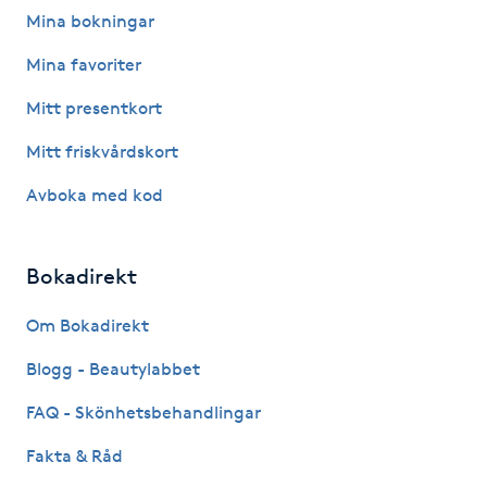
Mina bokningar
Kosmetisk tatuering
Mina favoriter
Kostrådgivning
Mitt presentkort
Mitt friskvårdskort
Kroppsinpackning
Avboka med kod
Kroppspeeling
Bokadirekt
Käkledsbehandling
Om Bokadirekt
Kärlbehandling
Blogg - Beautylabbet
L
FAQ - Skönhetsbehandlingar
Laserbehandling
Fakta & Råd
Lashlift Keratin