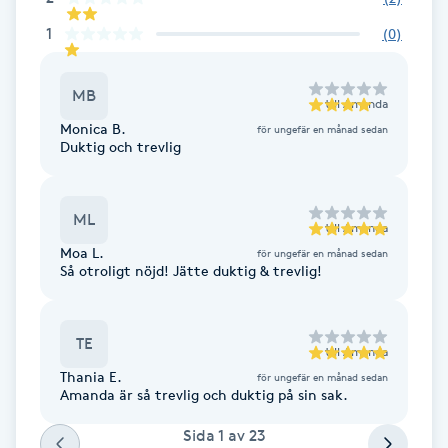
Fransk manikyr
1
(
0
)
Fransrengöring
MB
till
Amanda
Monica B.
för ungefär en månad sedan
Frekvensterapi
Duktig och trevlig
Friskvård
ML
till
Amanda
Friskvårdsmassage
Moa L.
för ungefär en månad sedan
Så otroligt nöjd! Jätte duktig & trevlig!
Frisör
TE
till
Amanda
Funktionsanalys
Thania E.
för ungefär en månad sedan
Amanda är så trevlig och duktig på sin sak.
Färgning
Sida
1
av
23