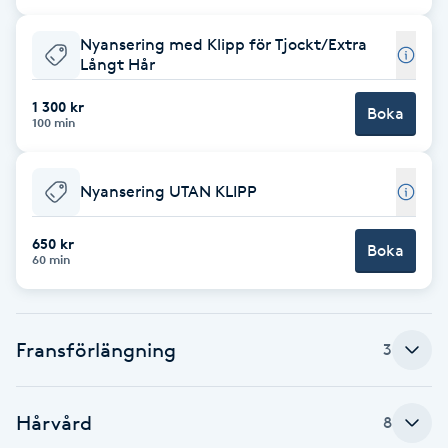
Cryoterapi
D
Nyansering med Klipp för Tjockt/Extra
Långt Hår
Damklippning
1 300 kr
Boka
100 min
Dermapen
Nyansering UTAN KLIPP
Diamantslipning
E
650 kr
Boka
60 min
Enzympeeling
Extensions
Fransförlängning
3
Extensions borttagning
Hårvård
8
Eyeliner-tatuering