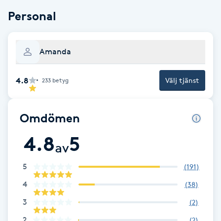
Fotsvamp
Personal
Fotvård
Amanda
Fransar
4.8
Välj tjänst
233
betyg
Fransborttagning
Omdömen
Fransfärgning
4.8
5
av
Fransförlängning
5
(
191
)
Fransförlängning Megavolym
4
(
38
)
3
(
2
)
Fransförlängning Volym
2
(
2
)