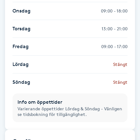
Hot Stone Massage
Onsdag
09:00 - 18:00
Hot yoga
Torsdag
13:00 - 21:00
Hudföryngring
Fredag
09:00 - 17:00
Huduppstramning
Lördag
Stängt
Hudvård
Söndag
Stängt
Hyaluronsyra
Info om öppettider
Hyperhidros
Varierande öppettider Lördag & Söndag - Vänligen
se tidsbokning för tillgänglighet.
Hypnos