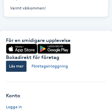
Kinesiologi
Varmt välkommen!
Kinesisk medicin
Kiropraktik
För en smidigare upplevelse
Klangmassage
Bokadirekt för företag
Klippning
Läs mer
Företagsinloggning
Klippning & Slingor
Klippning ungdom
Konto
Koppningsmassage
Logga in