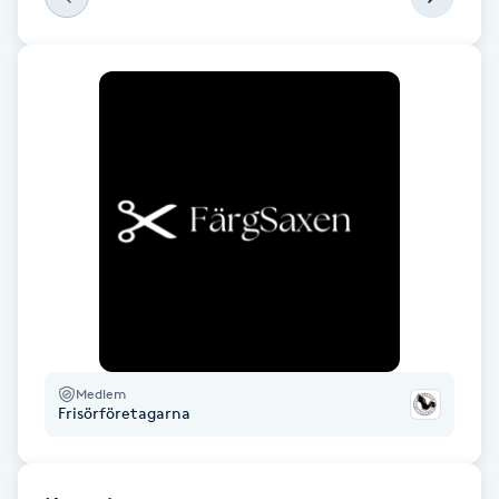
Föning
G
Gel naglar
Gelenaglar
Gellack
Gellack med förstärkning
Gravidmassage
Medlem
Frisörföretagarna
Gravidyoga
Gruppträning