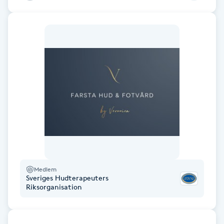
Föning
G
Gel naglar
Gelenaglar
Gellack
Gellack med förstärkning
Gravidmassage
Medlem
Sveriges Hudterapeuters
Riksorganisation
Gravidyoga
Gruppträning