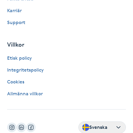
Kosmetisk tatuering
Karriär
Support
Kostrådgivning
Kroppsinpackning
Villkor
Etisk policy
Kroppspeeling
Integritetspolicy
Käkledsbehandling
Cookies
Kärlbehandling
Allmänna villkor
L
Laserbehandling
Svenska
Lashlift Keratin