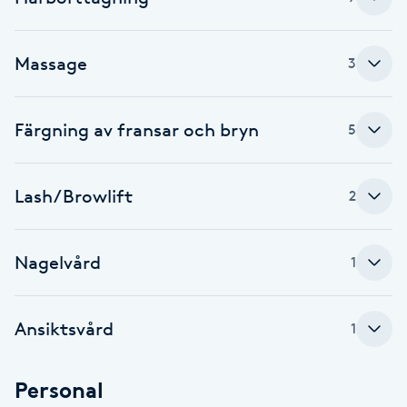
F
Massage
3
Face framing
Faceliftmassage
Färgning av fransar och bryn
5
Fet hårbotten
Lash/Browlift
2
Fettreducering
Nagelvård
1
Fibromassage
Fillers
Ansiktsvård
1
Fotmassage
Personal