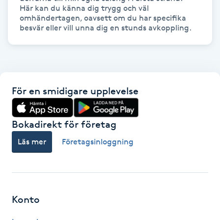
Här kan du känna dig trygg och väl 
IPL hårborttagning
omhändertagen, oavsett om du har specifika 
besvär eller vill unna dig en stunds avkoppling.
IR-massage
J
Japansk massage
För en smidigare upplevelse
K
Bokadirekt för företag
K18
Läs mer
Företagsinloggning
Katun fransar
Kemisk peeling
Konto
Keratinbehandling