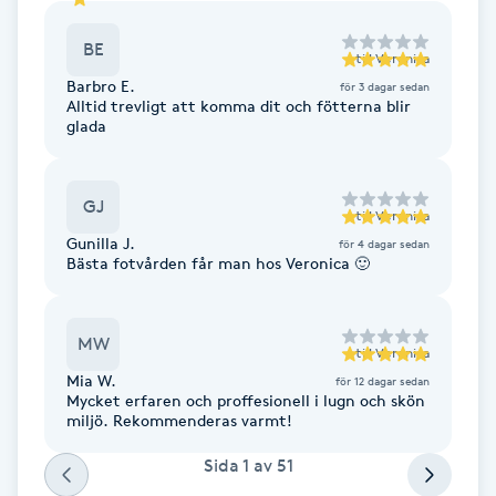
Fransk manikyr
BE
till
Veronica
Fransrengöring
Barbro E.
för 3 dagar sedan
Alltid trevligt att komma dit och fötterna blir
glada
Frekvensterapi
GJ
Friskvård
till
Veronica
Gunilla J.
för 4 dagar sedan
Bästa fotvården får man hos Veronica 🙂
Friskvårdsmassage
Frisör
MW
till
Veronica
Mia W.
för 12 dagar sedan
Funktionsanalys
Mycket erfaren och proffesionell i lugn och skön
miljö. Rekommenderas varmt!
Färgning
Sida
1
av
51