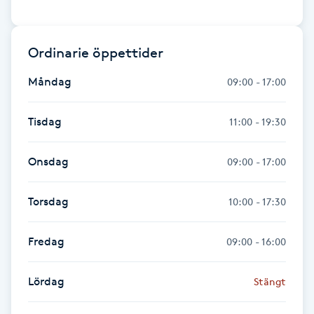
Hot Stone Massage
Hot yoga
Ordinarie öppettider
Måndag
09:00 - 17:00
Hudföryngring
Tisdag
11:00 - 19:30
Huduppstramning
Onsdag
09:00 - 17:00
Hudvård
Torsdag
10:00 - 17:30
Hyaluronsyra
Fredag
09:00 - 16:00
Hyperhidros
Lördag
Stängt
Hypnos