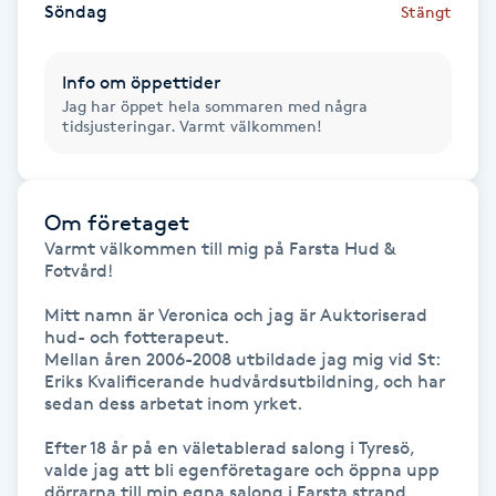
Söndag
Stängt
Hårborttagning
Hårbottenbehandling
Info om öppettider
Jag har öppet hela sommaren med några
tidsjusteringar. Varmt välkommen!
Hårförlängning
Hårvård
Om företaget
Varmt välkommen till mig på Farsta Hud & 
Hälsa
Fotvård!

Mitt namn är Veronica och jag är Auktoriserad 
Hälsprickor
hud- och fotterapeut.

I
Mellan åren 2006-2008 utbildade jag mig vid St: 
Eriks Kvalificerande hudvårdsutbildning, och har 
sedan dess arbetat inom yrket.

Idrottsmassage
Efter 18 år på en väletablerad salong i Tyresö, 
valde jag att bli egenföretagare och öppna upp 
IPL
dörrarna till min egna salong i Farsta strand.
