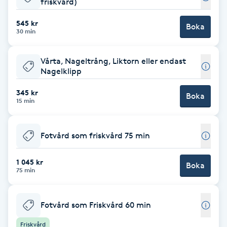
friskvård)
Brynformning
545 kr
Boka
30 min
Brynfärgning
Vårta, Nageltrång, Liktorn eller endast
Nagelklipp
Brynplockning
345 kr
Boka
15 min
Bröllopsuppsättning
C
Fotvård som friskvård 75 min
Celluliter
1 045 kr
Boka
75 min
Coachning
Color correction
Fotvård som Friskvård 60 min
Friskvård