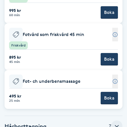
Cryoterapi
D
995 kr
Boka
60 min
Damklippning
Fotvård som friskvård 45 min
Dermapen
Friskvård
Diamantslipning
895 kr
Boka
45 min
E
Enzympeeling
Fot- ch underbensmassage
Extensions
495 kr
Boka
25 min
Extensions borttagning
Hårborttagning
Eyeliner-tatuering
7