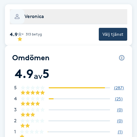
Fotsvamp
Veronica
Fotvård
4.9
Välj tjänst
313
betyg
Fransar
Omdömen
Fransborttagning
4.9
5
av
Fransfärgning
5
(
287
)
Fransförlängning
4
(
25
)
Fransförlängning Megavolym
3
(
0
)
2
(
0
)
Fransförlängning Volym
1
(
1
)