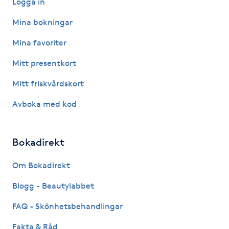
Logga in
Kinesiologi
Mina bokningar
Mina favoriter
Kinesisk medicin
Mitt presentkort
Kiropraktik
Mitt friskvårdskort
Klangmassage
Avboka med kod
Klippning
Bokadirekt
Klippning & Slingor
Om Bokadirekt
Blogg - Beautylabbet
Klippning ungdom
FAQ - Skönhetsbehandlingar
Koppningsmassage
Fakta & Råd