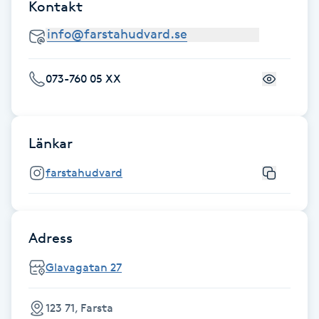
Kontakt
Gua Sha-massage
H
073-760 05 XX
Hatha Yoga
Headspa
Länkar
Healing
farstahudvard
Herrklippning
Adress
HIFU
Glavagatan 27
Hollywood Peel
123 71, Farsta