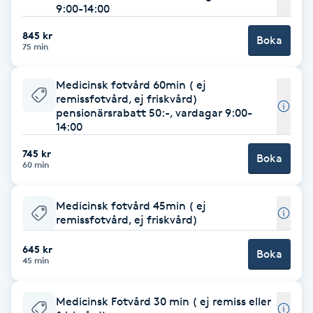
9:00-14:00
Babylights
845 kr
Boka
75 min
Balayage
Medicinsk fotvård 60min ( ej
remissfotvård, ej friskvård)
Bambumassage
pensionärsrabatt 50:-, vardagar 9:00-
14:00
Barber
745 kr
Boka
60 min
Barnklippning
Medicinsk fotvård 45min ( ej
remissfotvård, ej friskvård)
BIAB
645 kr
Boka
Blowout
45 min
Bottenfärg
Medicinsk Fotvård 30 min ( ej remiss eller