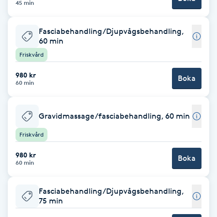
45 min
Brynformning
Fasciabehandling/Djupvågsbehandling,
60 min
Brynfärgning
Friskvård
Brynplockning
980 kr
Boka
60 min
Bröllopsuppsättning
C
Gravidmassage/fasciabehandling, 60 min
Friskvård
Celluliter
980 kr
Boka
60 min
Coachning
Fasciabehandling/Djupvågsbehandling,
Color correction
75 min