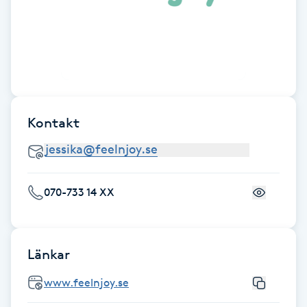
Föning
G
Gel naglar
Gelenaglar
Kontakt
Gellack
Gellack med förstärkning
070-733 14 XX
Gravidmassage
Länkar
Gravidyoga
www.feelnjoy.se
Gruppträning