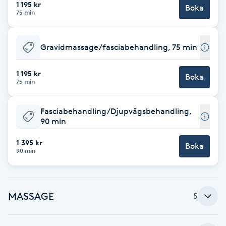
Cryoterapi
1 195 kr
Boka
75 min
D
Damklippning
Gravidmassage/fasciabehandling, 75 min
Dermapen
1 195 kr
Boka
75 min
Diamantslipning
Fasciabehandling/Djupvågsbehandling,
E
90 min
Enzympeeling
1 395 kr
Boka
90 min
Extensions
MASSAGE
Extensions borttagning
5
Eyeliner-tatuering