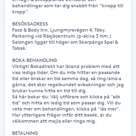
Hot Stone Massage
behandlingar som tar dig snabbt från “knopp till 
kropp”.  

Hot yoga
BESÖKSADRESS 

Face & Body Inn, Ljungmyrsvägen 4, Täby. 
Parkering vid Rösjöcentrum (p-skiva 3 tim.) 
Hudföryngring
Salongen ligger till höger om Skarpängs Spel & 
Tobak.

Huduppstramning
BOKA BEHANDLING

Viktigt! Bokadirekt har ibland problem med att 
Hudvård
visa lediga tider. Om du inte hittar en passande 
tid eller önskar en tid samma dag, så ring/sms:a 
gärna, det sker regelbundet avbokningar och jag 
Hyaluronsyra
brukar kunna hitta en tid till dig.

Så här bokar du: Välj utförare och klicka på "sök 
tid" och hitta en ledig tid som passar dig. Vill du 
Hyperhidros
veta mer om behandlingen, klicka på “läs mer”.  
Har ytterligare frågor inför ditt besök, är du 
välkommen att mejla eller ringa mig.

Hypnos
BETALNING
