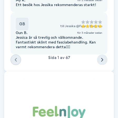
Ett besök hos Jessika rekommenderas starkt!
Fransk manikyr
Fransrengöring
GB
till
Jessika @Face & Body Inn
Gun B.
för 3 månader sedan
Frekvensterapi
Jessica är så trevlig och välkomnande.
Fantastiskt skönt med fasciabehandling. Kan
varmt rekommendera detta👍🏻
Friskvård
Sida
1
av
67
Friskvårdsmassage
Frisör
Funktionsanalys
Färgning