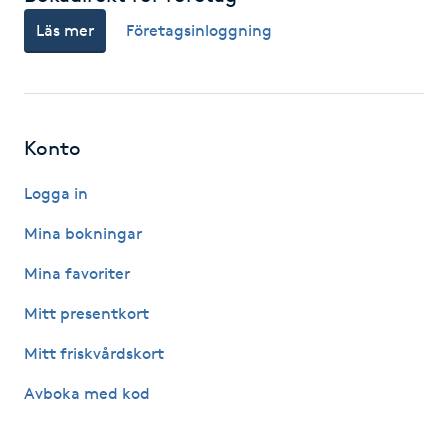
Läs mer
Företagsinloggning
LED-ljusterapi
Liktornar
Konto
LPG
Logga in
LPG-behandling
Mina bokningar
Mina favoriter
LPG-massage
Mitt presentkort
Luggklippning
Mitt friskvårdskort
Lymfmassage
Avboka med kod
Läpptatuering