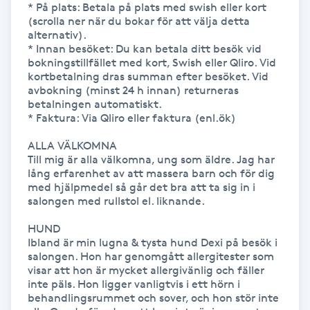
* På plats: Betala på plats med swish eller kort 
Hårborttagning
(scrolla ner när du bokar för att välja detta 
alternativ).

Hårbottenbehandling
* Innan besöket: Du kan betala ditt besök vid 
bokningstillfället med kort, Swish eller Qliro. Vid 
kortbetalning dras summan efter besöket. Vid 
Hårförlängning
avbokning (minst 24 h innan) returneras 
betalningen automatiskt. 

* Faktura: Via Qliro eller faktura (enl.ök)

Hårvård
ALLA VÄLKOMNA

Till mig är alla välkomna, ung som äldre. Jag har 
Hälsa
lång erfarenhet av att massera barn och för dig 
med hjälpmedel så går det bra att ta sig in i 
salongen med rullstol el. liknande. 

Hälsprickor
I
HUND

Ibland är min lugna & tysta hund Dexi på besök i 
salongen. Hon har genomgått allergitester som 
Idrottsmassage
visar att hon är mycket allergivänlig och fäller 
inte päls. Hon ligger vanligtvis i ett hörn i 
IPL
behandlingsrummet och sover, och hon stör inte 