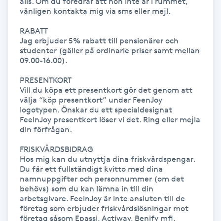
alls. Om du föredrar att hon inte är i rummet, 
vänligen kontakta mig via sms eller mejl. 

IPL hårborttagning
RABATT

Jag erbjuder 5% rabatt till pensionärer och 
IR-massage
studenter (gäller på ordinarie priser samt mellan 
09.00-16.00).

J
PRESENTKORT 

Japansk massage
Vill du köpa ett presentkort gör det genom att 
välja “köp presentkort” under FeenJoy 
K
logotypen. Önskar du ett specialdesignat 
FeelnJoy presentkort löser vi det. Ring eller mejla 
K18
din förfrågan. 

FRISKVÅRDSBIDRAG

Katun fransar
Hos mig kan du utnyttja dina friskvårdspengar. 
Du får ett fullständigt kvitto med dina 
namnuppgifter och personnummer (om det 
Kemisk peeling
behövs) som du kan lämna in till din 
arbetsgivare. FeelnJoy är inte ansluten till de 
Keratinbehandling
företag som erbjuder friskvårdslösningar mot 
företag såsom Epassi, Actiway, Benify mfl. 
