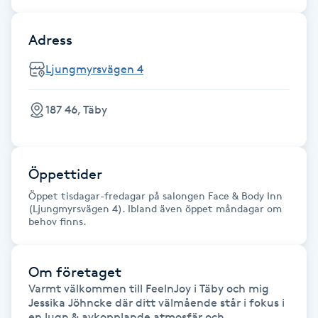
Gua Sha-massage
Adress
H
Ljungmyrsvägen 4
Hatha Yoga
187 46, Täby
Headspa
Healing
Öppettider
Öppet tisdagar-fredagar på salongen Face & Body Inn
Herrklippning
(Ljungmyrsvägen 4). Ibland även öppet måndagar om
behov finns.
HIFU
Om företaget
Hollywood Peel
Varmt välkommen till FeelnJoy i Täby och mig 
Jessika Jöhncke där ditt välmående står i fokus i 
en lugn & avkopplande atmosfär och 