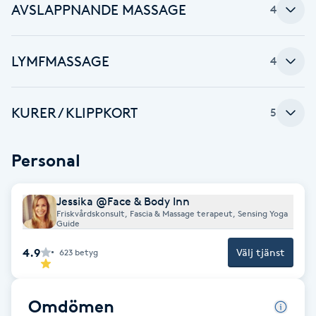
AVSLAPPNANDE MASSAGE
4
F
Face framing
LYMFMASSAGE
4
Faceliftmassage
KURER / KLIPPKORT
5
Fet hårbotten
Personal
Fettreducering
Jessika @Face & Body Inn
Fibromassage
Friskvårdskonsult, Fascia & Massage terapeut, Sensing Yoga
Guide
Fillers
4.9
Välj tjänst
623
betyg
Fotmassage
Omdömen