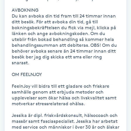
Kinesiologi
AVBOKNING

Du kan avboka din tid fram till 24 timmar innan 
ditt besök. För att avboka din tid, gå till 
Kinesisk medicin
bokningsbekräftelsen du fick via mejl, klicka på 
länken och ange avbokningskoden. Om du 
uteblir från bokad behandling så kommer hela 
Kiropraktik
behandlingssumman att debiteras. OBS! Om du 
behöver avboka senare än 24 timmar innan ditt 
besök ber jag dig skicka ett sms eller ring 
Klangmassage
snarast.

Klippning
OM FEELNJOY

FeelnJoy vill bidra till ett gladare och friskare 
Klippning & Slingor
samhälle genom att erbjuda metoder och 
upplevelser som ökar hälsa och livskvalitet samt 
motverkar stressrelaterad ohälsa. 

Klippning ungdom
Jessika är dipl. friskvårdskonsult, hälsocoach och 
massör samt fasciaspecialist. Jessika har arbetat 
Koppningsmassage
med service och människor i över 30 år och älskar 