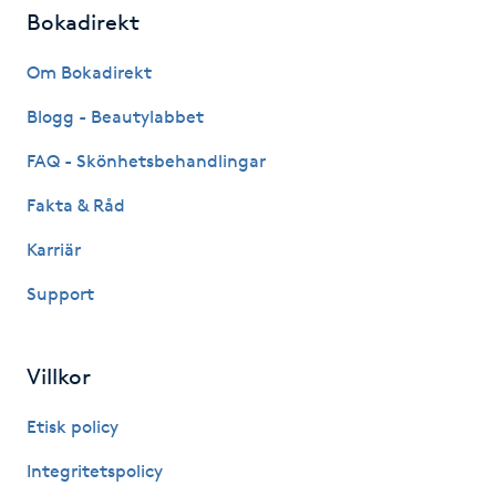
Bokadirekt
M
Om Bokadirekt
Makeup
Blogg - Beautylabbet
Manikyr & Pedikyr
FAQ - Skönhetsbehandlingar
Fakta & Råd
Massage
Karriär
Medial vägledning
Support
Medicinsk massage
Villkor
Meditation
Etisk policy
Medium
Integritetspolicy