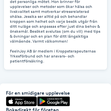
det personliga mötet. Hon brinner för 
upplevelser och metoder som ökar hälsa och 
Kosmetisk tatuering
livskvalitet samt motverkar stressrelaterad 
ohälsa. Jessika ser alltid på och behandlar 
Kostrådgivning
kroppen som helhet och varje besök utgår från 
ditt nuläge och anpassas efter just dina behov & 
önskemål. Besöket avslutas (om du vill) med tips 
Kroppsinpackning
& övningar och en plan för ditt långsiktiga 
välmående. Varmt välkommen!

Kroppspeeling
FeelnJoy AB är medlem i Kroppsterapeuternas 
Yrkesförbund och har ansvars- och 
Käkledsbehandling
Kärlbehandling
L
För en smidigare upplevelse
Laserbehandling
Bokadirekt för företag
Lashlift Keratin