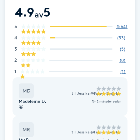
Fotsvamp
4.9
5
av
Fotvård
5
(
564
)
4
(
53
)
Fransar
3
(
5
)
Fransborttagning
2
(
0
)
1
(
1
)
Fransfärgning
MD
Fransförlängning
till
Jessika @Face & Body Inn
Madeleine D.
för 2 månader sedan
🤩
Fransförlängning Megavolym
Fransförlängning Volym
MR
till
Jessika @Face & Body Inn
My R.
för 2 månader sedan