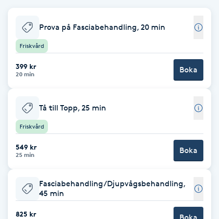
Babylights
Prova på Fasciabehandling, 20 min
Balayage
Friskvård
399 kr
Boka
Bambumassage
20 min
Barber
Tå till Topp, 25 min
Barnklippning
Friskvård
549 kr
Boka
BIAB
25 min
Blowout
Fasciabehandling/Djupvågsbehandling,
45 min
Bottenfärg
825 kr
Boka