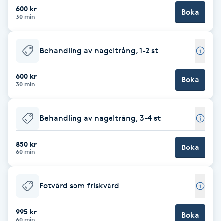
Cryoterapi
600 kr
Boka
30 min
D
Damklippning
Behandling av nageltrång, 1-2 st
Dermapen
600 kr
Boka
30 min
Diamantslipning
E
Behandling av nageltrång, 3-4 st
Enzympeeling
850 kr
Boka
60 min
Extensions
Fotvård som friskvård
Extensions borttagning
995 kr
Boka
Eyeliner-tatuering
60 min