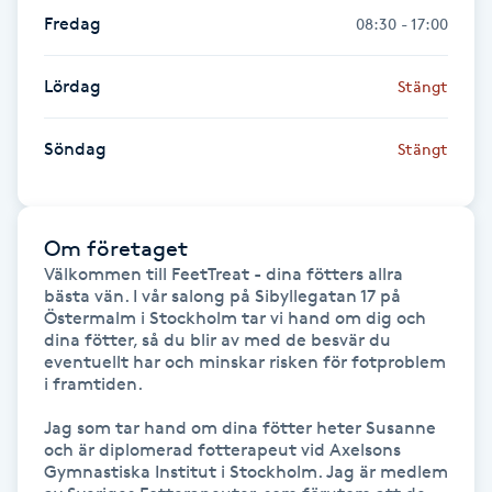
Hot Stone Massage
Fredag
08:30 - 17:00
Hot yoga
Lördag
Stängt
Hudföryngring
Söndag
Stängt
Huduppstramning
Om företaget
Hudvård
Välkommen till FeetTreat - dina fötters allra 
bästa vän. I vår salong på Sibyllegatan 17 på 
Östermalm i Stockholm tar vi hand om dig och 
Hyaluronsyra
dina fötter, så du blir av med de besvär du 
eventuellt har och minskar risken för fotproblem 
Hyperhidros
i framtiden.

Jag som tar hand om dina fötter heter Susanne 
Hypnos
och är diplomerad fotterapeut vid Axelsons 
Gymnastiska Institut i Stockholm. Jag är medlem 