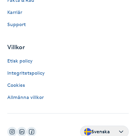
Fakta & Råd
Kinesiologi
Karriär
Support
Kinesisk medicin
Kiropraktik
Villkor
Klangmassage
Etisk policy
Integritetspolicy
Klippning
Cookies
Klippning & Slingor
Allmänna villkor
Klippning ungdom
Koppningsmassage
Svenska