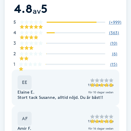
4.8
5
Fotsvamp
av
5
Fotvård
(
+999
)
4
(
363
)
Fransar
3
(
10
)
2
(
6
)
Fransborttagning
1
(
15
)
Fransfärgning
EE
till
Susanne Lilja
Fransförlängning
Elaine E.
för 10 dagar sedan
Stort tack Susanne, alltid nöjd. Du är bäst!!
Fransförlängning Megavolym
AF
Fransförlängning Volym
till
Susanne Lilja
Amir F.
för 16 dagar sedan