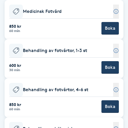
Babylights
Medicinsk Fotvård
Balayage
850 kr
Boka
60 min
Bambumassage
Behandling av fotvårtor, 1-3 st
Barber
600 kr
Boka
30 min
Barnklippning
Behandling av fotvårtor, 4-6 st
BIAB
850 kr
Blowout
Boka
60 min
Bottenfärg