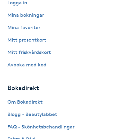
Logga in
IPL hårborttagning
Mina bokningar
Mina favoriter
IR-massage
J
Mitt presentkort
Mitt friskvårdskort
Japansk massage
K
Avboka med kod
K18
Bokadirekt
Katun fransar
Om Bokadirekt
Kemisk peeling
Blogg - Beautylabbet
FAQ - Skönhetsbehandlingar
Keratinbehandling