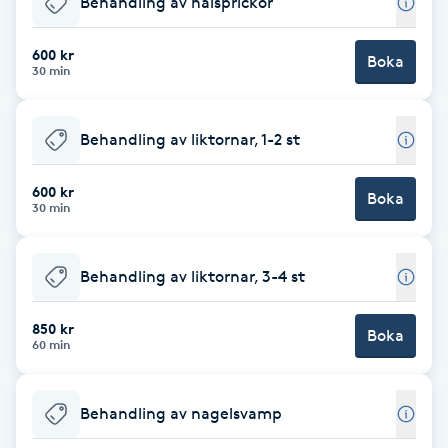
Behandling av hälsprickor
Brynformning
600 kr
Boka
30 min
Brynfärgning
Behandling av liktornar, 1-2 st
Brynplockning
600 kr
Boka
Bröllopsuppsättning
30 min
C
Behandling av liktornar, 3-4 st
Celluliter
850 kr
Boka
Coachning
60 min
Color correction
Behandling av nagelsvamp