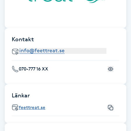
Föning
G
Gel naglar
Kontakt
Gelenaglar
Gellack
070-777 16 XX
Gellack med förstärkning
Länkar
Gravidmassage
feettreat.se
Gravidyoga
Gruppträning