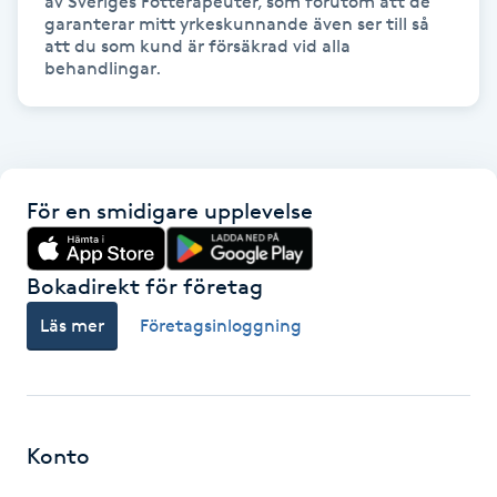
av Sveriges Fotterapeuter, som förutom att de 
Hårborttagning
garanterar mitt yrkeskunnande även ser till så 
att du som kund är försäkrad vid alla 
Hårbottenbehandling
Hårförlängning
Hårvård
För en smidigare upplevelse
Hälsa
Bokadirekt för företag
Hälsprickor
Läs mer
Företagsinloggning
I
Idrottsmassage
Konto
IPL