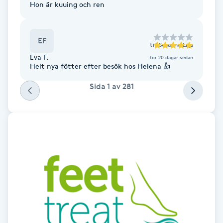
Hon är kuuing och ren
Fransk manikyr
Fransrengöring
EF
till
Susanne Lilja
Eva F.
för 20 dagar sedan
Frekvensterapi
Helt nya fötter efter besök hos Helena 👍
Sida
1
av
281
Friskvård
Friskvårdsmassage
Frisör
Funktionsanalys
Färgning