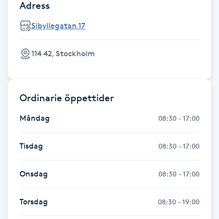
Adress
Gua Sha-massage
Sibyllegatan 17
H
114 42, Stockholm
Hatha Yoga
Headspa
Ordinarie öppettider
Healing
Måndag
08:30 - 17:00
Herrklippning
Tisdag
08:30 - 17:00
HIFU
Onsdag
08:30 - 17:00
Hollywood Peel
Torsdag
08:30 - 19:00