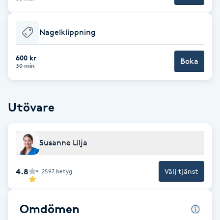
F
Nagelklippning
Face framing
600 kr
Boka
Faceliftmassage
30 min
Fet hårbotten
Utövare
Fettreducering
Susanne Lilja
Fibromassage
4.8
Välj tjänst
2597
betyg
Fillers
Fotmassage
Omdömen