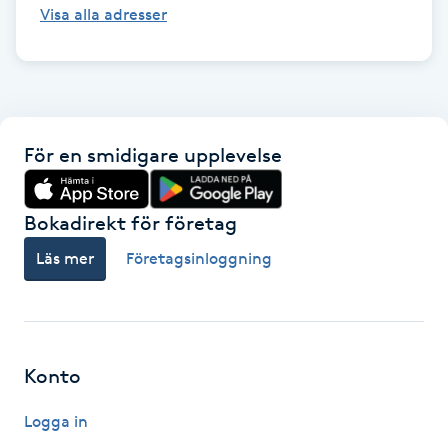
Visa alla adresser
Kinesiologi
Kinesisk medicin
Kiropraktik
För en smidigare upplevelse
Klangmassage
Bokadirekt för företag
Klippning
Läs mer
Företagsinloggning
Klippning & Slingor
Klippning ungdom
Konto
Koppningsmassage
Logga in