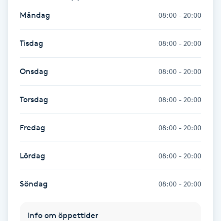
Föning
Måndag
08:00 - 20:00
G
Tisdag
08:00 - 20:00
Gel naglar
Onsdag
08:00 - 20:00
Gelenaglar
Torsdag
08:00 - 20:00
Gellack
Fredag
08:00 - 20:00
Gellack med förstärkning
Lördag
08:00 - 20:00
Gravidmassage
Söndag
08:00 - 20:00
Gravidyoga
Gruppträning
Info om öppettider