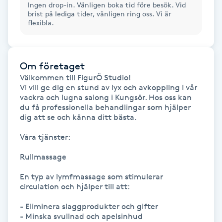
Ingen drop-in. Vänligen boka tid före besök. Vid
brist på lediga tider, vänligen ring oss. Vi är
Gua Sha-massage
flexibla.
H
Hatha Yoga
Om företaget
Välkommen till FigurÖ Studio!

Vi vill ge dig en stund av lyx och avkoppling i vår 
Headspa
vackra och lugna salong i Kungsör. Hos oss kan 
du få professionella behandlingar som hjälper 
Healing
dig att se och känna ditt bästa.

Våra tjänster:

Herrklippning
Rullmassage

HIFU
En typ av lymfmassage som stimulerar 
circulation och hjälper till att:

Hollywood Peel
- Eliminera slaggprodukter och gifter

- Minska svullnad och apelsinhud 
