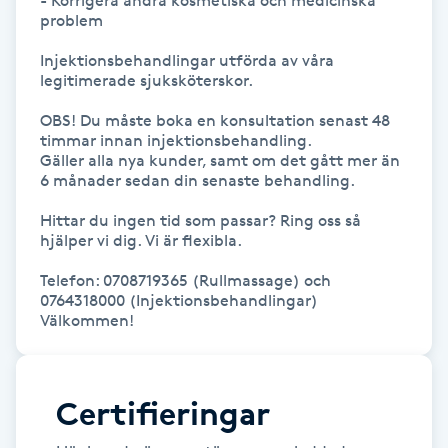
- Korrigera andra kosmetiska och medicinska 
Hårborttagning
problem

Injektionsbehandlingar utförda av våra 
Hårbottenbehandling
legitimerade sjuksköterskor.

OBS! Du måste boka en konsultation senast 48 
Hårförlängning
timmar innan injektionsbehandling.

Gäller alla nya kunder, samt om det gått mer än 
Hårvård
6 månader sedan din senaste behandling.

Hittar du ingen tid som passar? Ring oss så 
Hälsa
hjälper vi dig. Vi är flexibla. 

Telefon: 0708719365 (Rullmassage) och 
Hälsprickor
0764318000 (Injektionsbehandlingar) 
Välkommen!
I
Idrottsmassage
Certifieringar
IPL