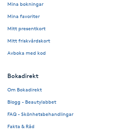
Mina bokningar
Kosmetisk tatuering
Mina favoriter
Kostrådgivning
Mitt presentkort
Mitt friskvårdskort
Kroppsinpackning
Avboka med kod
Kroppspeeling
Bokadirekt
Käkledsbehandling
Om Bokadirekt
Kärlbehandling
Blogg - Beautylabbet
L
FAQ - Skönhetsbehandlingar
Laserbehandling
Fakta & Råd
Lashlift Keratin