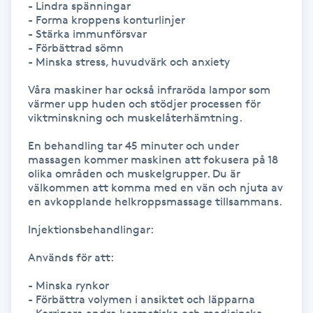
- Lindra spänningar 

Hot Stone Massage
- Forma kroppens konturlinjer

- Stärka immunförsvar 

Hot yoga
- Förbättrad sömn

- Minska stress, huvudvärk och anxiety

Hudföryngring
Våra maskiner har också infraröda lampor som 
värmer upp huden och stödjer processen för 
viktminskning och muskelåterhämtning.

Huduppstramning
En behandling tar 45 minuter och under 
massagen kommer maskinen att fokusera på 18 
Hudvård
olika områden och muskelgrupper. Du är 
välkommen att komma med en vän och njuta av 
en avkopplande helkroppsmassage tillsammans.

Hyaluronsyra
Injektionsbehandlingar:

Hyperhidros
Används för att:

Hypnos
- Minska rynkor

- Förbättra volymen i ansiktet och läpparna
