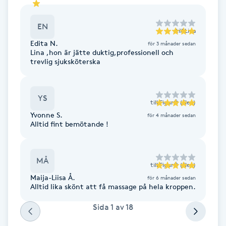
F
EN
till
Lina
Face framing
Edita N.
för 3 månader sedan
Lina ,hon är jätte duktig,professionell och
trevlig sjuksköterska
Faceliftmassage
Fet hårbotten
YS
till
FigurÖ (Elev)
Yvonne S.
för 4 månader sedan
Fettreducering
Alltid fint bemötande !
Fibromassage
MÅ
till
FigurÖ (Elev)
Maija-Liisa Å.
för 6 månader sedan
Fillers
Alltid lika skönt att få massage på hela kroppen.
Sida
1
av
18
Fotmassage