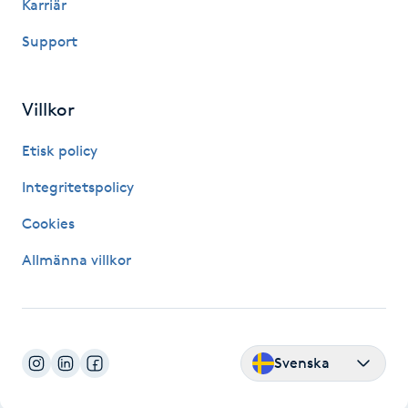
Karriär
Support
LED-ljusterapi
Liktornar
Villkor
LPG
Etisk policy
Integritetspolicy
LPG-behandling
Cookies
LPG-massage
Allmänna villkor
Luggklippning
Lymfmassage
Svenska
Läpptatuering