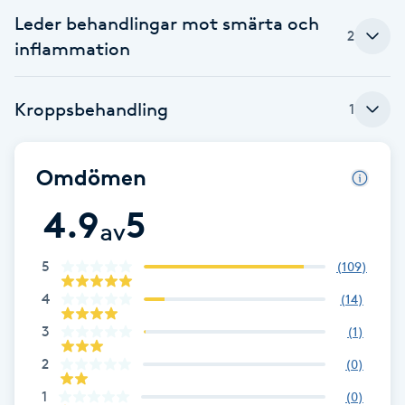
Cryoterapi
Leder behandlingar mot smärta och
D
2
inflammation
Damklippning
Kroppsbehandling
1
Dermapen
Omdömen
Diamantslipning
E
4.9
5
av
Enzympeeling
5
(
109
)
4
(
14
)
Extensions
3
(
1
)
Extensions borttagning
2
(
0
)
1
(
0
)
Eyeliner-tatuering