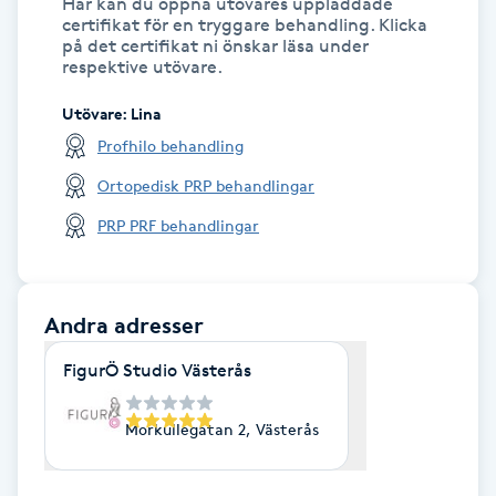
Här kan du öppna utövares uppladdade
certifikat för en tryggare behandling. Klicka
IPL hårborttagning
på det certifikat ni önskar läsa under
respektive utövare.
IR-massage
Utövare
:
Lina
J
Profhilo behandling
Ortopedisk PRP behandlingar
Japansk massage
K
PRP PRF behandlingar
K18
Andra adresser
Katun fransar
FigurÖ Studio Västerås
Kemisk peeling
Morkullegatan 2, Västerås
Keratinbehandling