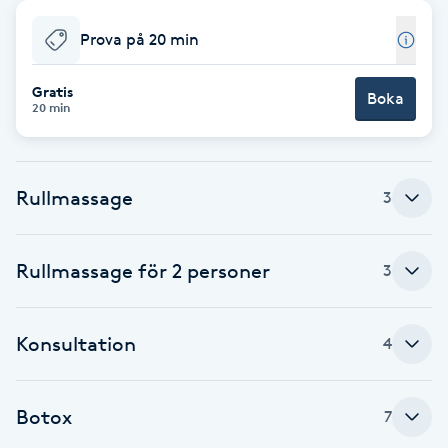
Babylights
Prova på 20 min
Balayage
Gratis
Boka
20 min
Bambumassage
Rullmassage
3
Barber
Barnklippning
Rullmassage för 2 personer
3
BIAB
Konsultation
4
Blowout
Botox
7
Bottenfärg