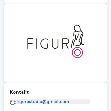
Fotsvamp
Fotvård
Fransar
Fransborttagning
Fransfärgning
Fransförlängning
Fransförlängning Megavolym
Kontakt
Fransförlängning Volym