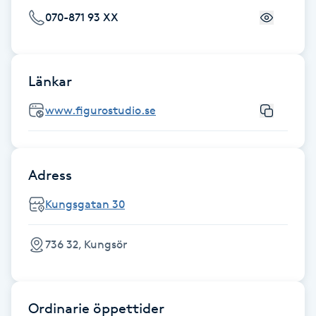
Fransk manikyr
070-871 93 XX
Fransrengöring
Länkar
Frekvensterapi
www.figurostudio.se
Friskvård
Friskvårdsmassage
Adress
Kungsgatan 30
Frisör
736 32, Kungsör
Funktionsanalys
Färgning
Ordinarie öppettider