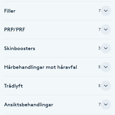
Brynformning
Filler
7
Brynfärgning
PRP/PRF
7
Brynplockning
Skinboosters
3
Bröllopsuppsättning
C
Hårbehandlingar mot håravfal
5
Celluliter
Trådlyft
5
Coachning
Color correction
Ansiktsbehandlingar
7