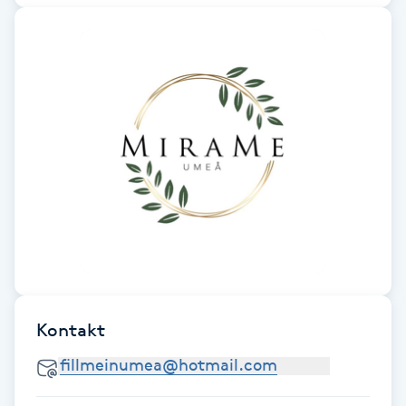
Kosmetisk tatuering
Kostrådgivning
Kroppsinpackning
Kroppspeeling
Käkledsbehandling
Kärlbehandling
L
Kontakt
Laserbehandling
Lashlift Keratin