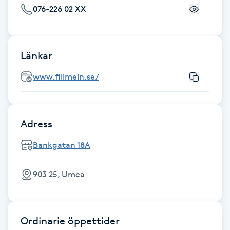
076-226 02 XX
LED-ljusterapi
Länkar
Liktornar
www.fillmein.se/
LPG
LPG-behandling
Adress
LPG-massage
Bankgatan 18A
Luggklippning
903 25, Umeå
Lymfmassage
Ordinarie öppettider
Läpptatuering