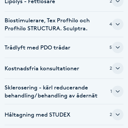
Lipolys - Fettlösare
2
Föning
G
Biostimulerare, Tex Profhilo och
4
Profhilo STRUCTURA. Sculptra.
Gel naglar
Gelenaglar
Trådlyft med PDO trådar
5
Gellack
Kostnadsfria konsultationer
2
Gellack med förstärkning
Sklerosering - kärl reducerande
1
Gravidmassage
behandling/ behandling av ådernät
Gravidyoga
Håltagning med STUDEX
2
Gruppträning