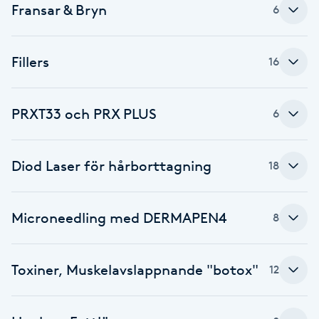
Fransar & Bryn
6
Fransk manikyr
Fransrengöring
Fillers
16
Frekvensterapi
PRXT33 och PRX PLUS
6
Friskvård
Diod Laser för hårborttagning
18
Friskvårdsmassage
Frisör
Microneedling med DERMAPEN4
8
Funktionsanalys
Toxiner, Muskelavslappnande "botox"
12
Färgning