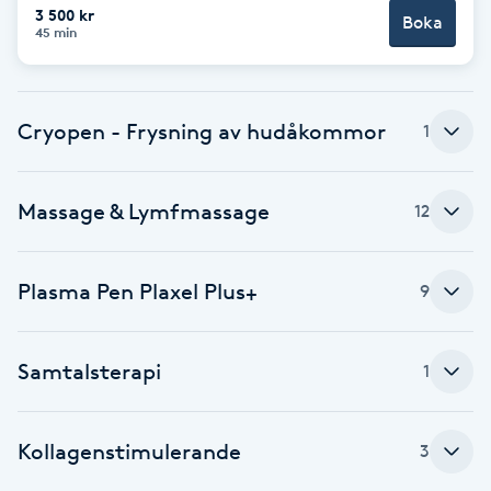
3 500 kr
Boka
F
45 min
Face framing
Cryopen - Frysning av hudåkommor
1
Faceliftmassage
Fet hårbotten
Massage & Lymfmassage
12
Fettreducering
Plasma Pen Plaxel Plus+
9
Fibromassage
Samtalsterapi
1
Fillers
Kollagenstimulerande
3
Fotmassage