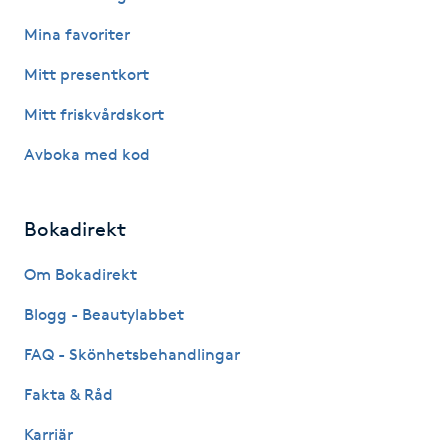
Olaplexbehandling
Mina favoriter
Ombre
Mitt presentkort
Mitt friskvårdskort
Ombre brows
Avboka med kod
Ombre naglar
Bokadirekt
Optiker
Om Bokadirekt
Ortobionomi
Blogg - Beautylabbet
Ortopedi
FAQ - Skönhetsbehandlingar
Fakta & Råd
Osteopati
Karriär
P