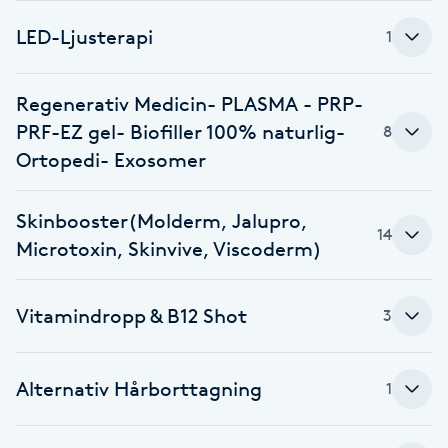
Fotsvamp
LED-Ljusterapi
1
Fotvård
Regenerativ Medicin- PLASMA - PRP-
PRF-EZ gel- Biofiller 100% naturlig-
8
Fransar
Ortopedi- Exosomer
Fransborttagning
Skinbooster(Molderm, Jalupro,
14
Fransfärgning
Microtoxin, Skinvive, Viscoderm)
Fransförlängning
Vitamindropp & B12 Shot
3
Fransförlängning Megavolym
Alternativ Hårborttagning
1
Fransförlängning Volym