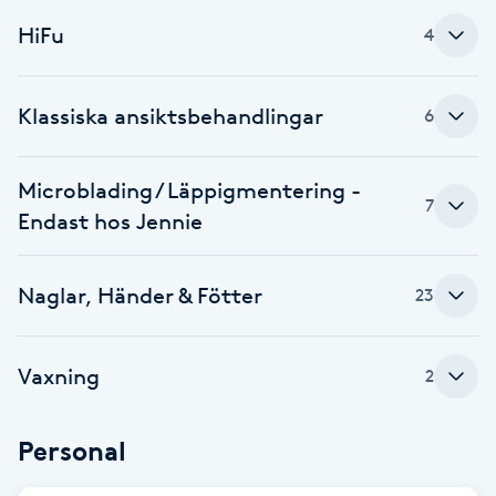
Hot Stone Massage
HiFu
4
Hot yoga
Klassiska ansiktsbehandlingar
6
Hudföryngring
Microblading / Läppigmentering -
Huduppstramning
7
Endast hos Jennie
Hudvård
Naglar, Händer & Fötter
23
Hyaluronsyra
Vaxning
2
Hyperhidros
Personal
Hypnos