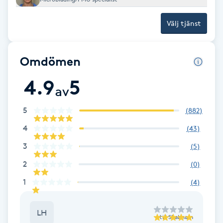
IPL hårborttagning
Välj tjänst
IR-massage
Omdömen
J
4.9
5
Japansk massage
av
K
5
(
882
)
K18
4
(
43
)
3
(
5
)
Katun fransar
2
(
0
)
Kemisk peeling
1
(
4
)
Keratinbehandling
LH
till
Shabnam