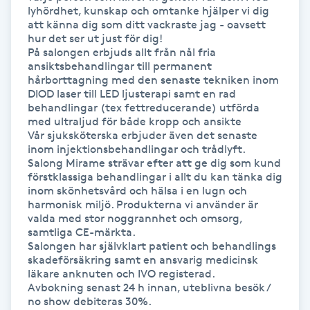
lyhördhet, kunskap och omtanke hjälper vi dig 
att känna dig som ditt vackraste jag - oavsett 
Nagelförlängning gelé
hur det ser ut just för dig!

På salongen erbjuds allt från nål fria 
ansiktsbehandlingar till permanent 
Nagelförlängning glasfiber
hårborttagning med den senaste tekniken inom 
DIOD laser till LED ljusterapi samt en rad 
behandlingar (tex fettreducerande) utförda 
Nagelförlängning silke
med ultraljud för både kropp och ansikte

Vår sjuksköterska erbjuder även det senaste 
Nagelförstärkning
inom injektionsbehandlingar och trådlyft.

Salong Mirame strävar efter att ge dig som kund 
förstklassiga behandlingar i allt du kan tänka dig 
Nagelklippning
inom skönhetsvård och hälsa i en lugn och 
harmonisk miljö. Produkterna vi använder är 
valda med stor noggrannhet och omsorg, 
Nagelsvamp
samtliga CE-märkta.

Salongen har självklart patient och behandlings 
skadeförsäkring samt en ansvarig medicinsk 
Nageltrång
läkare anknuten och IVO registerad.

Avbokning senast 24 h innan, uteblivna besök / 
no show debiteras 30%.

Nagelvård