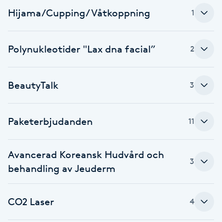
Hijama/Cupping/Våtkoppning
1
Gua Sha-massage
H
Polynukleotider "Lax dna facial”
2
Hatha Yoga
BeautyTalk
3
Headspa
Healing
Paketerbjudanden
11
Herrklippning
Avancerad Koreansk Hudvård och
3
behandling av Jeuderm
HIFU
Hollywood Peel
CO2 Laser
4