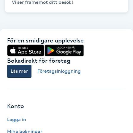
Naglar borttagning
Naglar reparation
För en smidigare upplevelse
Naprapati
Bokadirekt för företag
Navelpiercing
Läs mer
Företagsinloggning
NBE-massage
Ny frisyr
Konto
O
Logga in
Olaplex
Mina bokningar