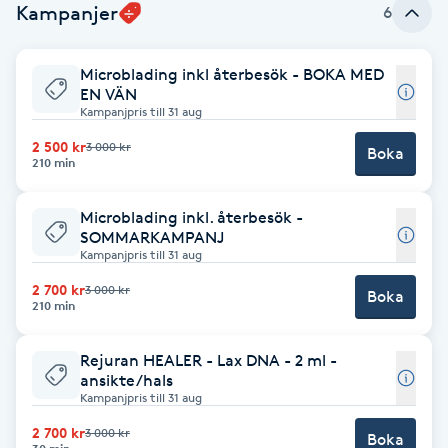
Kampanjer
6
Babylights
Microblading inkl återbesök - BOKA MED
Balayage
EN VÄN
Kampanjpris till 31 aug
2 500 kr
Bambumassage
3 000 kr
Boka
210 min
Barber
Microblading inkl. återbesök -
SOMMARKAMPANJ
Kampanjpris till 31 aug
Barnklippning
2 700 kr
3 000 kr
Boka
210 min
BIAB
Rejuran HEALER - Lax DNA - 2 ml -
Blowout
ansikte/hals
Kampanjpris till 31 aug
Bottenfärg
2 700 kr
3 000 kr
Boka