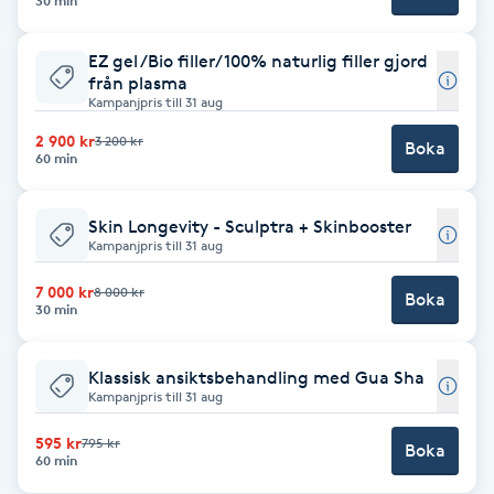
30 min
Brynformning
EZ gel /Bio filler/ 100% naturlig filler gjord
från plasma
Brynfärgning
Kampanjpris till 31 aug
2 900 kr
3 200 kr
Boka
60 min
Brynplockning
Bröllopsuppsättning
Skin Longevity - Sculptra + Skinbooster
Kampanjpris till 31 aug
C
7 000 kr
8 000 kr
Boka
30 min
Celluliter
Coachning
Klassisk ansiktsbehandling med Gua Sha
Kampanjpris till 31 aug
Color correction
595 kr
795 kr
Boka
60 min