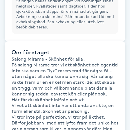
Salongen håller endast öppet vid bokningar. Finns
Megavolymfransar
helgtider, kvällstider samt dagtider. Tider hos
sjuksköterskan släpps för en månad åt gången.
Avbokning ska ske minst 24h innan bokad tid med
avbokningskod. Sen avbokning eller uteblivet
Melasma
besök debiteras.
Mesoterapi
Om företaget
MicroPen
Salong Mirame - Skönhet för alla !

På salong Mirame tror vi att skönhet och egentid 
inte ska vara en "lyx" reserverad för några få - 
Microshading
utan något alla ska kunna unna sig. Vår salong 
växte fram ur en enkel men stark idé: att skapa 
Mixfransar
en trygg, varm och välkomnande plats där alla 
känner sig sedda, oavsett kön eller plånbok.

N
Här får du skönhet inifrån och ut.

Vi vet att skönhet inte har ett enda ansikte, en 
Nagelförlängning
form eller stil. Skönhet är personlig. 

Vi tror inte på perfektion, vi tror på äkthet. 
Därför jobbar vi med att lyfta fram det unika hos 
Nagelförlängning akryl
varje person som kliver in genom vår dörr. Med 