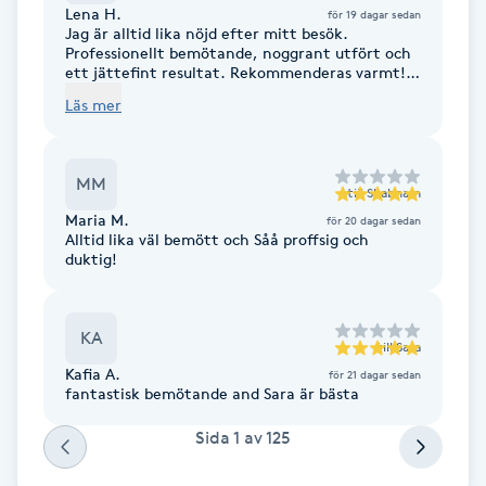
Lena H.
för 19 dagar sedan
Kinesiologi
Jag är alltid lika nöjd efter mitt besök.
Professionellt bemötande, noggrant utfört och
ett jättefint resultat. Rekommenderas varmt!
Kinesisk medicin
♡°｡⋆
Läs mer
Kiropraktik
MM
till
Shabnam
Klangmassage
Maria M.
för 20 dagar sedan
Alltid lika väl bemött och Såå proffsig och
duktig!
Klippning
Klippning & Slingor
KA
till
Sara
Kafia A.
för 21 dagar sedan
fantastisk bemötande and Sara är bästa
Klippning ungdom
Sida
1
av
125
Koppningsmassage