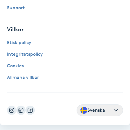
Support
Paraffinbehandling
Pedikyr
Villkor
Etisk policy
Pensionärklippning
Integritetspolicy
Permanent
Cookies
Permanent hårborttagning
Allmäna villkor
Permanent ögonbrynsmakeup
Personal shopper
Svenska
Personlig tränare