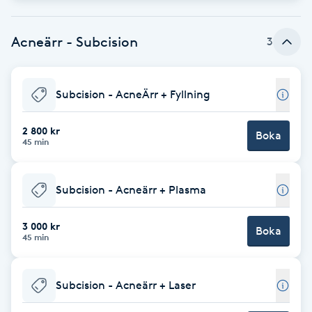
Cryoterapi
D
Acneärr - Subcision
3
Damklippning
Subcision - AcneÄrr + Fyllning
Dermapen
2 800 kr
Boka
Diamantslipning
45 min
E
Subcision - Acneärr + Plasma
Enzympeeling
3 000 kr
Boka
Extensions
45 min
Extensions borttagning
Subcision - Acneärr + Laser
Eyeliner-tatuering