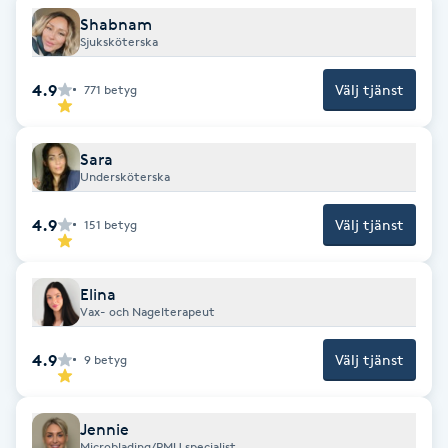
Hårborttagning
Shabnam
Sjuksköterska
Hårbottenbehandling
4.9
Välj tjänst
771
betyg
Hårförlängning
Sara
Undersköterska
Hårvård
4.9
Välj tjänst
151
betyg
Hälsa
Hälsprickor
Elina
Vax- och Nagelterapeut
I
4.9
Välj tjänst
9
betyg
Idrottsmassage
IPL
Jennie
Microblading/PMU specialist