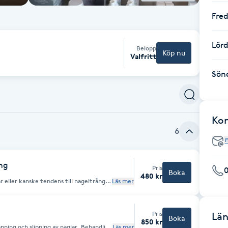
Fre
Lör
Belopp
Köp nu
Valfritt
Sön
Ko
6
ng
Pris
Boka
480 kr
 eller kanske tendens till nageltrång?
Läs mer
r din nagel ett litet lyft under tiden
r kan behövas på en mycket insvängd
 upp en trasig nagel Pris per nagel och
Pris
Län
Boka
850 kr
Läs mer