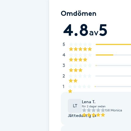
Eyeliner-tatuering
F
Omdömen
4.8
5
Face framing
av
Faceliftmassage
5
4
Fet hårbotten
3
Fettreducering
2
1
Fibromassage
Lena T.
LT
Fillers
för 2 dagar sedan
till
Monica
Jätteduktig 👍
Fotmassage