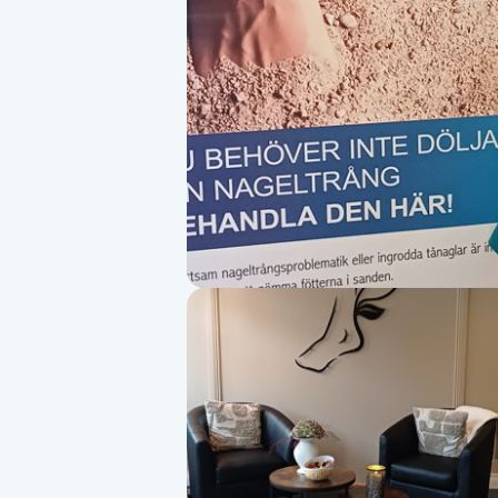
Alternativmedicin
Andningsmassage
Ansiktslyft utan kirurgi
Aromamassage
Ashtanga Yoga
Ayurveda
Ayurvedisk Massage
Ansiktsbehandling djuprengörande
B