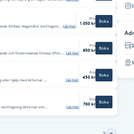
r och liktornar. Allt avslutas med en skön fotmassage
l
Pris
Boka
1 050 kr
nde fotbad. Nagelvård, borttagning
Läs mer
åd vid lättare nageltrång, svamp och
Adr
 fotskrubb och fotmassage
n
Pris
Boka
850 kr
ande och förberedande fotbad. Efter
Läs mer
nar, förhårdnader. Hjälp och råd vid
handling. Avslutas med en fotmassage
5
Pris
Boka
450 kr
 eller hjälp med liktornar,
Läs mer
 lättare nageltrång
Pris
Boka
700 kr
, borttagning liktornar och
Läs mer
 nageltrång, svamp och vårtbehandlingar
ing med uppmjukande kräm
2