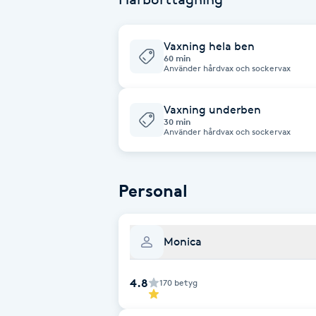
Cryoterapi
D
Vaxning hela ben
60 min
Damklippning
Använder hårdvax och sockervax
Dermapen
Vaxning underben
30 min
Använder hårdvax och sockervax
Diamantslipning
E
Personal
Enzympeeling
Extensions
Monica
Extensions borttagning
4.8
170
betyg