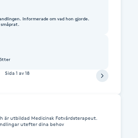
andlingen. Informerade om vad hon gjorde.
t småprat.
ötter
Sida
1
av
18
 är utbildad Medicinsk Fotvårdsterapeut.

ndlingar utefter dina behov
