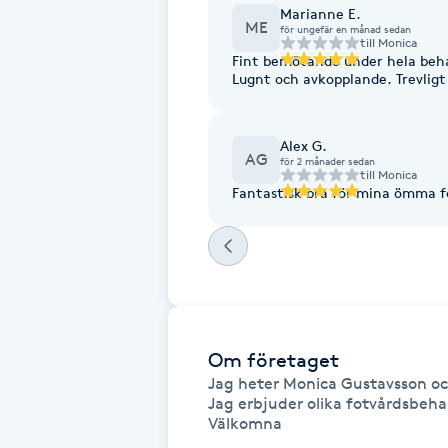
Marianne E.
ME
Fotsvamp
för ungefär en månad sedan
till
Monica
Fint bemötande under hela beh
Lugnt och avkopplande. Trevlig
Fotvård
Fransar
Alex G.
AG
för 2 månader sedan
till
Monica
Fantastisk bra för mina ömma f
Fransborttagning
Fransfärgning
Fransförlängning
Om företaget
Fransförlängning Megavolym
Jag heter Monica Gustavsson och
Jag erbjuder olika fotvårdsbeha
Fransförlängning Volym
Välkomna