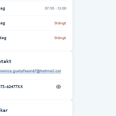
dag
07:30 - 12:00
dag
Stängt
dag
Stängt
ntakt
073-62477XX
kar