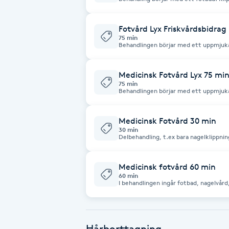
av förhårdnade
Brynformning
Fotvård Lyx Friskvårdsbidrag
75 min
Behandlingen börjar med ett uppmjuka
Brynfärgning
av liktornar, förhårdnader. Hjälp och r
vårtbehandling. Avslutas med en skön
Medicinsk Fotvård Lyx 75 mi
Brynplockning
75 min
Behandlingen börjar med ett uppmjuk
följer nagelvård, borttagning av liktor
lättare nageltrång, svamp och vårtbe
Bröllopsuppsättning
Medicinsk Fotvård 30 min
C
30 min
Delbehandling, t.ex bara nagelklippning
förhårdnader, vårtor och behandling av
Celluliter
Medicinsk fotvård 60 min
60 min
Coachning
I behandlingen ingår fotbad, nagelvård
förhårdnader Hjälp och råd vid lättare
Behandlingen avslutas med insmörjn
Color correction
Hårborttagning