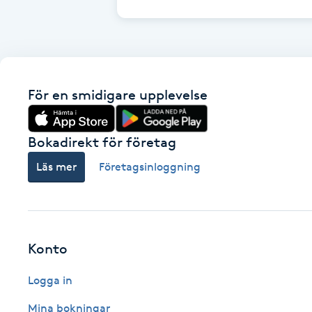
Fransk manikyr
Fransrengöring
För en smidigare upplevelse
Frekvensterapi
Friskvård
Bokadirekt för företag
Läs mer
Företagsinloggning
Friskvårdsmassage
Frisör
Konto
Funktionsanalys
Logga in
Färgning
Mina bokningar