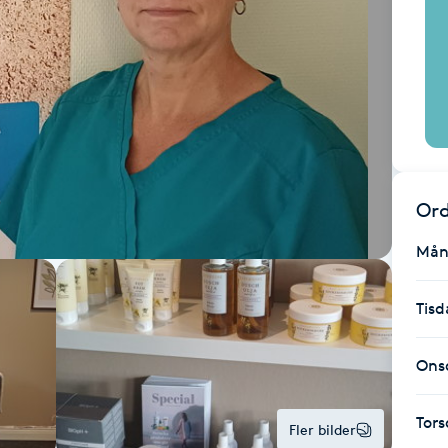
Ord
Mån
Tisd
Ons
Tor
Fler bilder