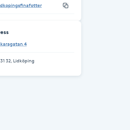
idkopingsfinafotter
ess
Skaragatan 4
31 32, Lidköping