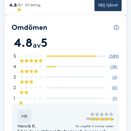
Cryoterapi
4.8
Välj tjänst
271
betyg
D
Damklippning
Omdömen
4.8
5
Dermapen
av
5
(
389
)
Diamantslipning
4
E
(
74
)
3
(
2
)
Enzympeeling
2
(
0
)
Extensions
1
(
1
)
Extensions borttagning
HK
till
Edvin Ambrus
Henrik K.
för ungefär 6 timmar sedan
Eyeliner-tatuering