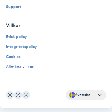
Hårborttagning
Support
Hårbottenbehandling
Villkor
Hårförlängning
Etisk policy
Hårvård
Integritetspolicy
Cookies
Hälsa
Allmäna villkor
Hälsprickor
I
Idrottsmassage
Svenska
IPL