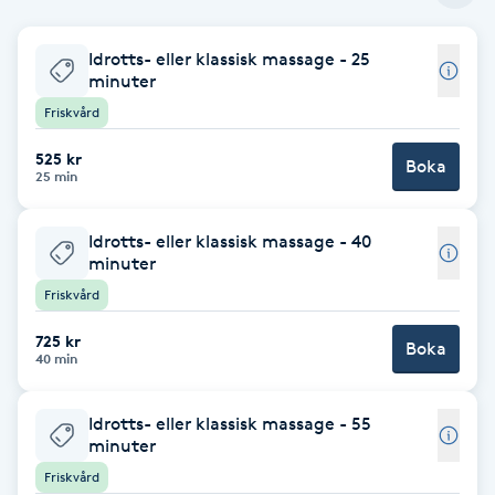
Babylights
Idrotts- eller klassisk massage - 25
minuter
Balayage
Friskvård
525 kr
Bambumassage
Boka
25 min
Barber
Idrotts- eller klassisk massage - 40
minuter
Barnklippning
Friskvård
725 kr
Boka
BIAB
40 min
Blowout
Idrotts- eller klassisk massage - 55
minuter
Bottenfärg
Friskvård