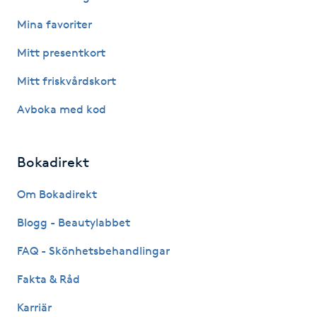
Hot Stone Massage
Mina favoriter
Hot yoga
Mitt presentkort
Mitt friskvårdskort
Hudföryngring
Avboka med kod
Huduppstramning
Bokadirekt
Hudvård
Om Bokadirekt
Hyaluronsyra
Blogg - Beautylabbet
Hyperhidros
FAQ - Skönhetsbehandlingar
Fakta & Råd
Hypnos
Karriär