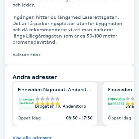
och leder.

Föning
G
Ingången hittar du längsmed Lasarettsgatan. 
Det är få parkeringsplatser utanför byggnaden 
och då rekommenderar vi att man parkerar 
Gel naglar
längs Lillegårdsgatan som är ca 50-100 meter 
promenadavstånd. 

Gelenaglar
Välkommen!
Gellack
Andra adresser
Gellack med förstärkning
Finnveden Naprapati Anderstorp
Finnveden Na
Gravidmassage
Brogatan 19, Anderstorp
Smålan
Gravidyoga
Öppet idag
08:30 - 17:30
Öppet idag
Gruppträning
Visa alla adresser