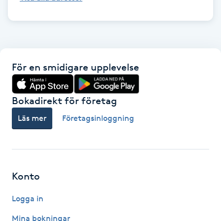
Gua Sha-massage
H
Hatha Yoga
För en smidigare upplevelse
Headspa
Bokadirekt för företag
Healing
Läs mer
Företagsinloggning
Herrklippning
HIFU
Konto
Logga in
Hollywood Peel
Mina bokningar