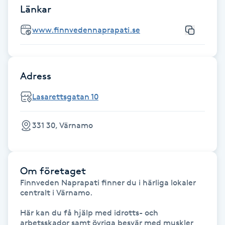
Länkar
Fransk manikyr
www.finnvedennaprapati.se
Fransrengöring
Frekvensterapi
Adress
Friskvård
Lasarettsgatan 10
Friskvårdsmassage
331 30, Värnamo
Frisör
Om företaget
Funktionsanalys
Finnveden Naprapati finner du i härliga lokaler 
centralt i Värnamo. 

Färgning
Här kan du få hjälp med idrotts- och 
arbetsskador samt övriga besvär med muskler 