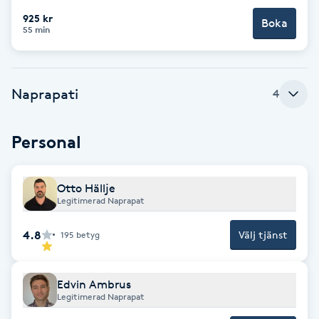
925 kr
Boka
Brynformning
55 min
Brynfärgning
Naprapati
4
Brynplockning
Personal
Bröllopsuppsättning
C
Otto Hällje
Legitimerad Naprapat
Celluliter
4.8
Välj tjänst
195
betyg
Coachning
Color correction
Edvin Ambrus
Legitimerad Naprapat