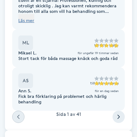
Edvin är en stjärna! Professionell, kunnig och
otroligt skicklig . Jag kan varmt rekommendera
F
honom till alla som vill ha behandling som
verkligen gör skillnad.
Läs mer
Face framing
Faceliftmassage
ML
till
Otto Hällje
Mikael L.
för ungefär 19 timmar sedan
Fet hårbotten
Stort tack för båda massage knäck och goda råd
Fettreducering
AS
till
Edvin Ambrus
Ann S.
för en dag sedan
Fibromassage
Fick bra förklaring på problemet och härlig
behandling
Fillers
Sida
1
av
41
Fotmassage